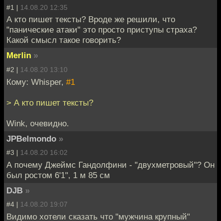
#1 |
14.08.20 12:35
А кто пишет тексты? Вроде же решили, что
"панические атаки" это просто приступы страха?
Какой смысл такое говорить?
Merlin
»
#2 |
14.08.20 13:10
Кому: Whisper,
#1
> А кто пишет тексты?
Wink, очевидно.
JPBelmondo
»
#3 |
14.08.20 16:02
А почему Джеймс Гандолфини - "двухметровый"? Он
был ростом 6'1", 1 м 85 см
DJB
»
#4 |
14.08.20 19:07
Видимо хотели сказать что "мужчина крупный"