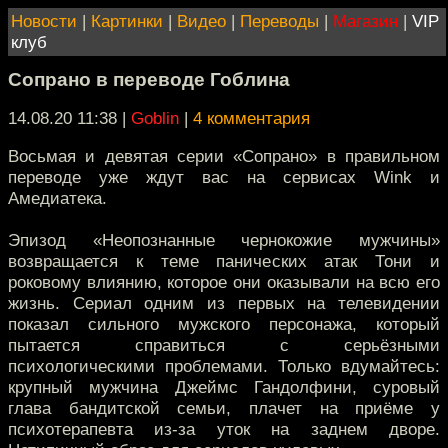
Новости
|
Картинки
|
Видео
|
Переводы
|
Магазин
|
VIP
клуб
Сопрано в переводе Гоблина
14.08.20 11:38
|
Goblin
|
4 комментария
Восьмая и девятая серии «Сопрано» в правильном
переводе уже ждут вас на сервисах Wink и
Амедиатека.
Эпизод «Неопознанные чернокожие мужчины»
возвращается к теме панических атак Тони и
роковому влиянию, которое они оказывали на всю его
жизнь. Сериал одним из первых на телевидении
показал сильного мужского персонажа, который
пытается справиться с серьёзными
психологическими проблемами. Только вдумайтесь:
крупный мужчина Джеймс Гандолфини, суровый
глава бандитской семьи, плачет на приёме у
психотерапевта из-за уток на заднем дворе.