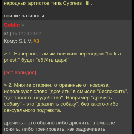
народных артистов типа Cypress Hill.
они же латиносы
Goblin
»
#4 |
15.12.20 20:02
Кому: S.L.V,
#3
> 1. Наверное, самым близким переводом "fuck a
priest!" будет "еб@ть царя!"
[ест валидол]
> 2. Многие старики, оторванные от новояза,
используют слово "дрочить" в смысле "беспокоить",
"доставлять неудобство". Например "дрочить
собаку" - это "дразнить собаку", без какого-либо
сексуального подтекста.
дрочить - это обычно либо дрючить, в смысле
гонять, либо тренировать, как задрачивать