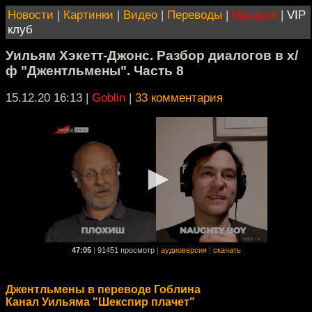
Новости
|
Картинки
|
Видео
|
Переводы
|
Магазин
|
VIP
клуб
Уильям Хэкетт-Джонс. Разбор диалогов в х/
ф "Джентльмены". Часть 8
15.12.20 16:13
|
Goblin
|
33 комментария
47:05
|
91451 просмотр
|
аудиоверсия
|
скачать
Джентльмены в переводе Гоблина
Канал Уильяма "Шекспир плачет"