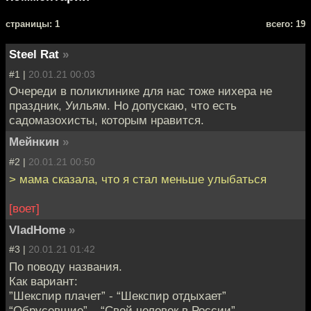
cтраницы: 1
всего: 19
Steel Rat
»
#1 |
20.01.21 00:03
Очереди в поликлинике для нас тоже нихера не
праздник, Уильям. Но допускаю, что есть
садомазохисты, которым нравится.
Мейнкин
»
#2 |
20.01.21 00:50
> мама сказала, что я стал меньше улыбаться
[воет]
VladHome
»
#3 |
20.01.21 01:42
По поводу названия.
Как вариант:
”Шекспир плачет” - “Шекспир отдыхает”
“Обрусевшие” – “Свой человек в России”