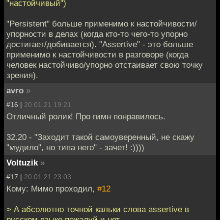
"настойчивый")
"Persistent" больше применимо к настойчивости/
упорности в делах (когда кто-то чего-то упорно
достигает/добивается). "Assertive" - это больше
применимо к настойчивости в разговоре (когда
человек настойчиво/упорно отстаивает свою точку
зрения).
avro
»
#16 |
20.01.21 19:21
Отличный ролик! Про гимн понравилось.
32.20 - "Заходит такой самоуверенный, не скажу
"мудило", но типа него" - зачет! :))))
Voltuzik
»
#17 |
20.01.21 23:03
Кому: Мимо проходил,
#12
> А абсолютно точной кальки слова assertive в
русском языке пожалуй и нет.