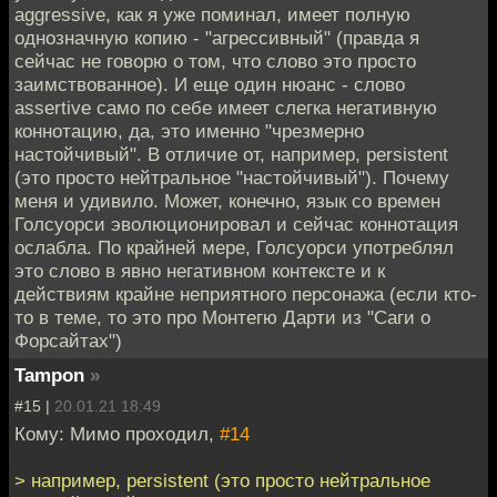
aggressive, как я уже поминал, имеет полную
однозначную копию - "агрессивный" (правда я
сейчас не говорю о том, что слово это просто
заимствованное). И еще один нюанс - слово
assertive само по себе имеет слегка негативную
коннотацию, да, это именно "чрезмерно
настойчивый". В отличие от, например, persistent
(это просто нейтральное "настойчивый"). Почему
меня и удивило. Может, конечно, язык со времен
Голсуорси эволюционировал и сейчас коннотация
ослабла. По крайней мере, Голсуорси употреблял
это слово в явно негативном контексте и к
действиям крайне неприятного персонажа (если кто-
то в теме, то это про Монтегю Дарти из "Саги о
Форсайтах")
Tampon
»
#15 |
20.01.21 18:49
Кому: Мимо проходил,
#14
> например, persistent (это просто нейтральное