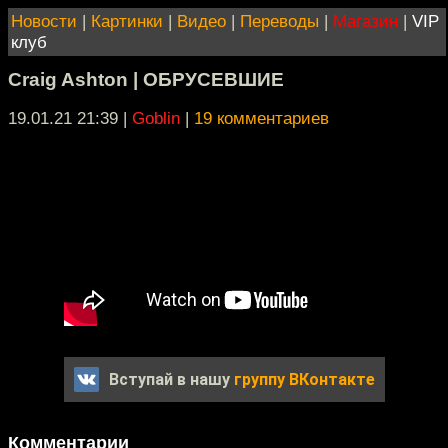
Новости
|
Картинки
|
Видео
|
Переводы
|
Магазин
|
VIP
клуб
Craig Ashton | ОБРУСЕВШИЕ
19.01.21 21:39
|
Goblin
|
19 комментариев
Вступай в нашу
группу ВКонтакте
Комментарии