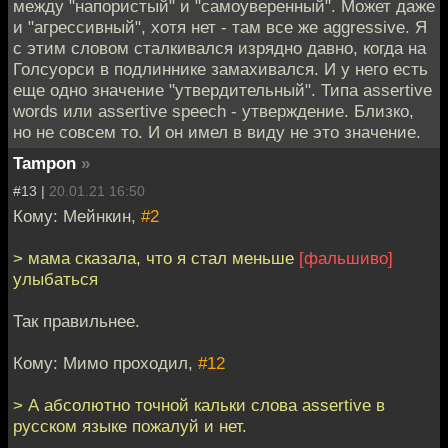
между "напористый" и "самоуверенный". Может даже
и "агрессивный", хотя нет - там все же aggressive. Я
с этим словом сталкивался изрядно давно, когда на
Голсуорси в подлиннике замахивался. И у него есть
еще одно значение "утвердительный". Типа assertive
words или assertive speech - утверждение. Близко,
но не совсем то. И он имел в виду не это значение.
Tampon
»
#13 |
20.01.21 16:50
Кому: Мейнкин,
#2
> мама сказала, что я стал меньше
[фальшиво]
улыбаться
Так правильнее.
Кому: Мимо проходил,
#12
> А абсолютно точной кальки слова assertive в
русском языке пожалуй и нет.