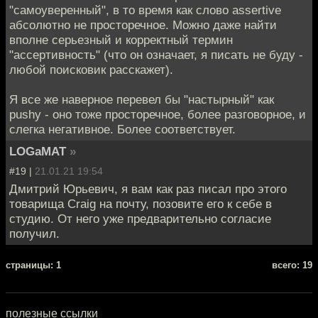
"самоуверенный", в то время как слово assertive
абсолютно не просторечное. Можно даже найти
вполне серьезный и корректный термин
"ассертивность" (что он означает, я писать не буду -
любой поисковик расскажет).
Я все же наверное перевел бы "настырный" как
pushy - оно тоже просторечное, более разговорное, и
слегка негативное. Более соответствует.
LOGaMAT
»
#19 |
21.01.21 19:54
Дмитрий Юрьевич, я вам как раз писал про этого
товарища Craig на почту, позовите его к себе в
студию. От него уже предварительно согласие
получил.
cтраницы: 1
всего: 19
полезные ссылки