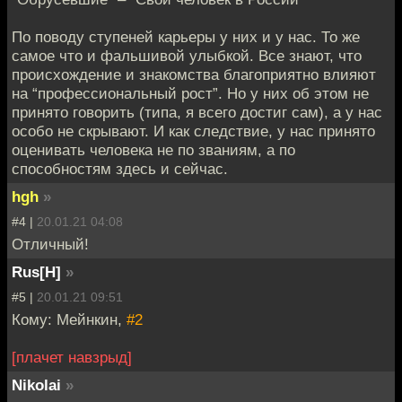
По поводу ступеней карьеры у них и у нас. То же
самое что и фальшивой улыбкой. Все знают, что
происхождение и знакомства благоприятно влияют
на “профессиональный рост”. Но у них об этом не
принято говорить (типа, я всего достиг сам), а у нас
особо не скрывают. И как следствие, у нас принято
оценивать человека не по званиям, а по
способностям здесь и сейчас.
hgh
»
#4 |
20.01.21 04:08
Отличный!
Rus[H]
»
#5 |
20.01.21 09:51
Кому: Мейнкин,
#2
[плачет навзрыд]
Nikolai
»