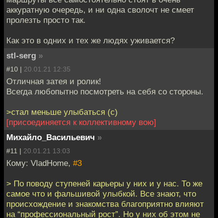
аккуратную очередь, и ни одна сволочт не смеет
пролезть просто так.
Как это в одних и тех же людях уживается?
stl-serg
»
#10 |
20.01.21 12:35
Отличная затея и ролик!
Всегда любопытно посмотреть на себя со стороны.
>стал меньше улыбаться (c)
[присоединяется к коллективному вою]
Михайло_Васильевич
»
#11 |
20.01.21 13:03
Кому: VladHome,
#3
> По поводу ступеней карьеры у них и у нас. То же
самое что и фальшивой улыбкой. Все знают, что
происхождение и знакомства благоприятно влияют
на “профессиональный рост”. Но у них об этом не