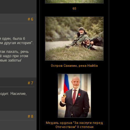
65
# 6
 один, была б
м другая история".
так пахать, речь
щё надо при этом
овые заботы/
Остров Сахалин, река Найба
# 7
одит. Насилие,
# 8
Медаль ордена "За заслуги перед
Отечеством" II степени