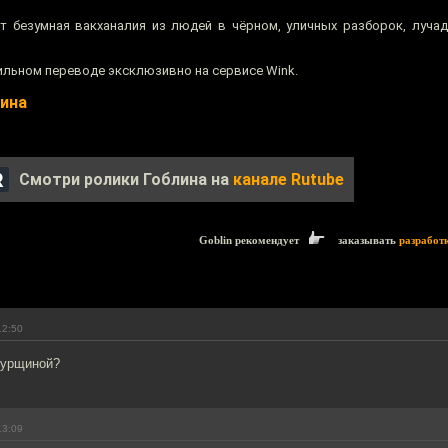
т безумная вакханалия из людей в чёрном, уличных разборок, луча
льном переводе эксклюзивно на сервисе Wink.
лина
Смотри ролики Гоблина на
канале Rutube
Goblin рекомендует
заказывать
разработ
12:50
зурщиной?
13:09