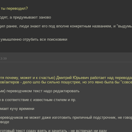
е ты переводил?
одят, а придумывают заново
л ранее, люди знают его под вполне конкретным названием, и "выдумы
т умышленно отрубить все поисковики
13:39
тя почему, может и к счастью) Дмитрий Юрьевич работает над перевода
ов/актеров - дело шло бы сильно пошустрее, но это явно была бы "совсе
ым) переводчиком текст надо редактировать
и в соответствие с известным стилем и пр.
имает кучу времени
переводчиков не может даже изготовить приличный подстрочник, не гово
еводе
 готовый текст сразу взять и зачитать - не встречал ни разу