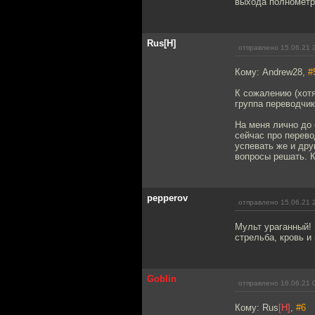
выхода полномет
Rus[H]
отправлено 15.06.21 
Кому: Andrew28,
#
К сожалению (хотя
группа переводчик
На меня лично до 
сейчас про перево
успевать же и дру
вопросы решать. 
pepperov
отправлено 15.06.21 
Мульт ураганный!
стрельба, кровь и
Goblin
отправлено 16.06.21 
Кому: Rus
[H]
,
#6