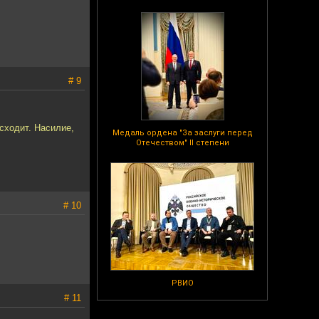
# 9
сходит. Насилие,
Медаль ордена "За заслуги перед
Отечеством" II степени
# 10
РВИО
# 11