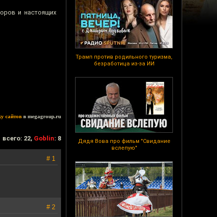
доров и настоящих
Трамп против родильного туризма,
безработица из-за ИИ
ку сайтов
в megagroup.ru
всего: 22,
Goblin
: 8
Дядя Вова про фильм "Свидание
вслепую"
# 1
# 2