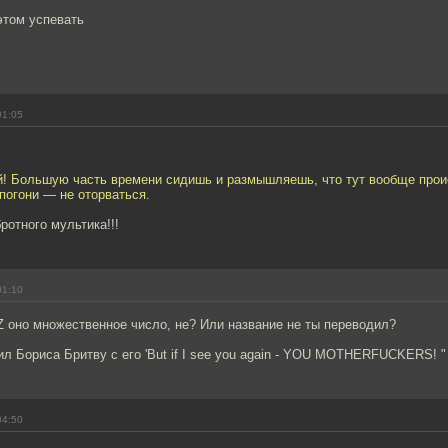
этом успевать
01:05
й! Большую часть времени сидишь и размышляешь, что тут вообще прои
 погони — не оторваться.
ротного мультика!!!
01:10
 оно множественное число, не? Или название не ты переводил?
ил Бориса Бритву с его 'But if I see you again - YOU MOTHERFUCKERS! "
04:50