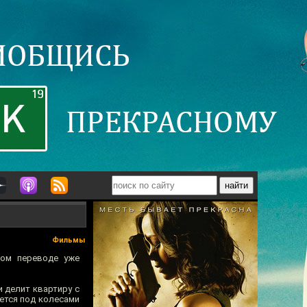
Фильмы
ном переводе уже
и делит квартиру с
ется под колесами