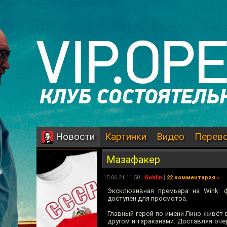
Картинки
Видео
Перев
Новости
Мазафакер
15.06.21 11:50 |
Goblin
|
22 комментария
»
Эксклюзивная премьера на Wink: 
доступен для просмотра.
Главный герой по имени Лино живёт в
другом и тараканами. Доставляя оче