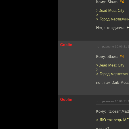
Кому: Slawa,
#4
>Dead Meat City
>
> Город мертвячи
Нет, это идиома. 
Goblin
отправлено 16.06.21 
Кому: Slawa,
#4
>Dead Meat City
>
> Город мертвячи
нет, там Dark Meat
Goblin
отправлено 16.06.21 
Кому: ItDoesntMatt
> ДЮ так ведь MF
и чего?