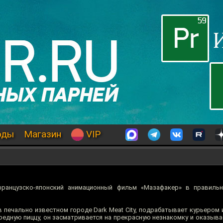
оды
Магазин
VIP
французско-японский анимационный фильм «Мазафакер» в правиль
 печально известном городе Dark Meat City, подрабатывает курьером 
редную пиццу, он засматривается на прекрасную незнакомку и оказыва