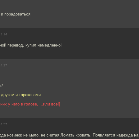
 и порадоваться
13:14
ной перевод, купил немедленно!
14:27
и?
 другом и тараканами
них у него в голове, ...или все!]
14:57
ода новинок не было, не считая Ломать кровать. Появляется надежда н