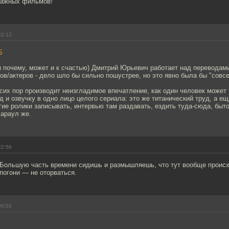
ражных фильмов!
22:12
5
 почему, может и к счастью) Дмитрий Юрьевич работает над переводами
ов/актеров - дело шло бы сильно пошустрее, но это явно была бы "совсе
сих пор производит неизгладимое впечатление, как один человек может 
д и озвучку в одно лицо целого сериала: это же титанический труд, а е
гие ролики записывать, интервью там раздавать, ездить туда-сюда, быт
Караул же.
22:56
 Большую часть времени сидишь и размышляешь, что тут вообще происх
 погони — не оторваться.
00:02