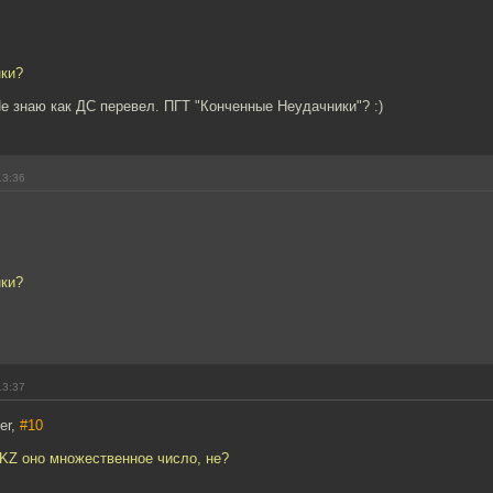
нки?
Не знаю как ДС перевел. ПГТ "Конченные Неудачники"? :)
13:36
нки?
13:37
er,
#10
KZ оно множественное число, не?