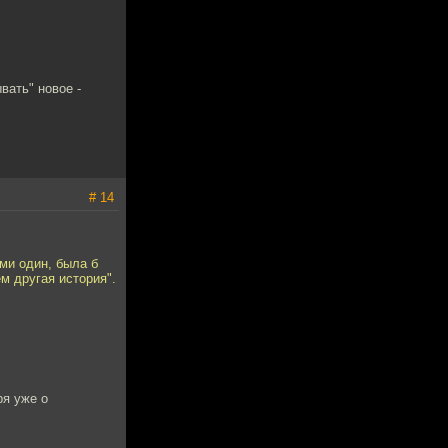
вать" новое -
# 14
ми один, была б
м другая история".
ря уже о