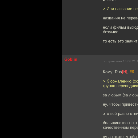
> Или название н
названия не перев
если фильм выходи
безумие
то есть это значи
Goblin
отправлено 16.06.21 
Кому: Rus
[H]
,
#6
> К сожалению (хо
группа переводчик
за любым (за люб
ну, чтобы привест
это всё равно отн
большинство т.н. 
качественном пер
ну а такого, чтобы