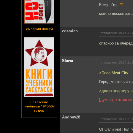
Кому: Zmi,
#1
можно посмотреть
Империя ножей
cosmich
отправлено 15.06.21 
спасибо за очеред
Slawa
отправлено 15.06.21 
>Dead Meat City
Город мертвячинк
>делит квартиру с
[думает, кто же из 
Советские
учебники 1940-50х
годов
Andrew28
отправлено 15.06.21 
О! Отлично! Пол г