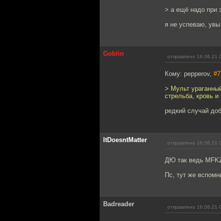
> а ещё надо при 
я не успеваю, увы
Goblin
отправлено 16.06.21 
Кому: pepperov,
#7
> Мульт ураганны
стрельба, кровь и
редкий случай доб
ItDoesntMatter
отправлено 16.06.21 
ДЮ так ведь MFKZ
Пс, тут же вспомн
Badreader
отправлено 16.06.21 