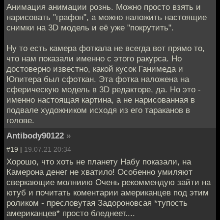
Анимация анимации рознь. Можно просто взять и
нарисовать "графон", а можно наложить настоящие
снимки на 3D модель и её уже "покрутить".
Ну то есть камера фоткала не всегда вот прямо то,
что нам показали именно с этого ракурса. Но
достоверно известно, какой кусок Ганимеда и
Юпитера был сфоткан. Эта фотка наложена на
сферическую модель в 3D редакторе, да. Но это -
именно настоящая картина, а не нарисованная в
подвале художником исходя из его тараканов в
голове.
Antibody90122
»
#19 |
19.07.21 20:34
Хорошо, что хоть не планету Набу показали, на
Камерона денег не хватило! Особенно умиляют
сверкающие молниию Очень рекоммендую зайти на
ютуб и почитать коментарии американцев под этим
роликом - пресловутая Задороновсая *тупость
американцев* просто бледнеет....