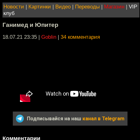
Новости
|
Картинки
|
Видео
|
Переводы
|
Магазин
|
VIP
клуб
Ганимед и Юпитер
18.07.21 23:35
|
Goblin
|
34 комментария
Подписывайся на наш
канал в Telegram
Комментарии