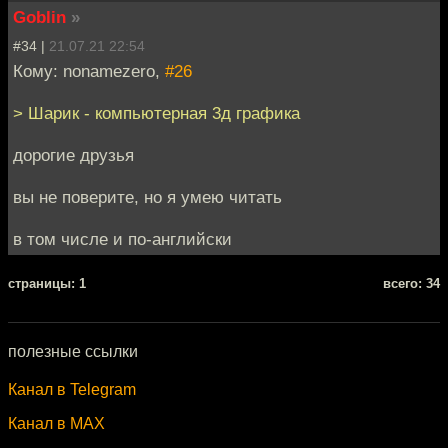
Goblin
»
#34 |
21.07.21 22:54
Кому: nonamezero,
#26
> Шарик - компьютерная 3д графика
дорогие друзья
вы не поверите, но я умею читать
в том числе и по-английски
cтраницы: 1
всего: 34
полезные ссылки
Канал в Telegram
Канал в MAX