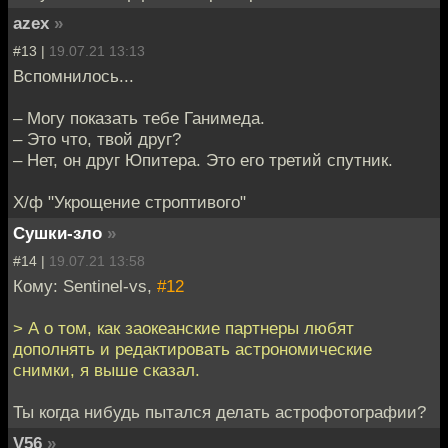
azex
»
#13 |
19.07.21 13:13
Вспомнилось...
– Могу показать тебе Ганимеда.
– Это что, твой друг?
– Нет, он друг Юпитера. Это его третий спутник.
Х/ф "Укрощение строптивого"
Сушки-зло
»
#14 |
19.07.21 13:58
Кому: Sentinel-vs,
#12
> А о том, как заокеанские партнеры любят
дополнять и редактировать астрономические
снимки, я выше сказал.
Ты когда нибудь пытался делать астрофотографии?
V56
»