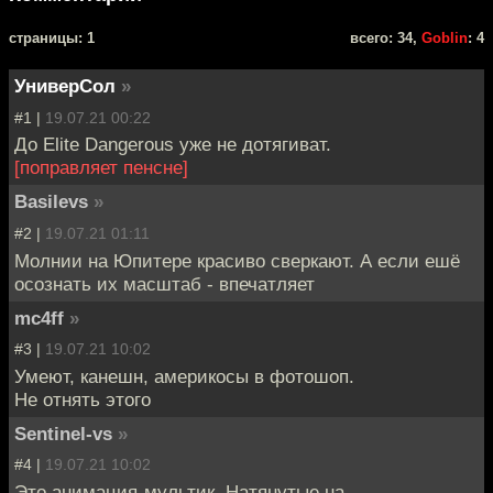
cтраницы: 1
всего: 34,
Goblin
: 4
УниверСол
»
#1 |
19.07.21 00:22
До Elite Dangerous уже не дотягиват.
[поправляет пенсне]
Basilevs
»
#2 |
19.07.21 01:11
Молнии на Юпитере красиво сверкают. А если ешё
осознать их масштаб - впечатляет
mc4ff
»
#3 |
19.07.21 10:02
Умеют, канешн, америкосы в фотошоп.
Не отнять этого
Sentinel-vs
»
#4 |
19.07.21 10:02
Это анимация-мультик. Натянутые на