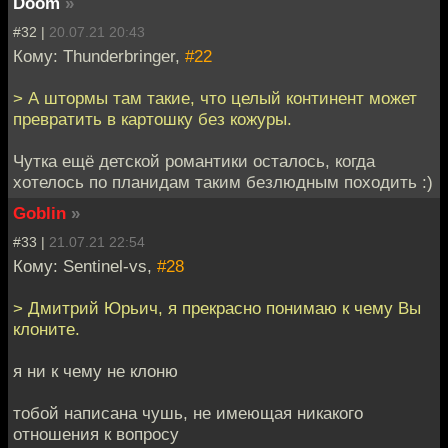
Doom
»
#32 |
20.07.21 20:43
Кому: Thunderbringer,
#22
> А штормы там такие, что целый континент может
превратить в картошку без кожуры.
Чутка ещё детской романтики осталось, когда
хотелось по планидам таким безлюдным походить :)
Goblin
»
#33 |
21.07.21 22:54
Кому: Sentinel-vs,
#28
> Дмитрий Юрьич, я прекрасно понимаю к чему Вы
клоните.
я ни к чему не клоню
тобой написана чушь, не имеющая никакого
отношения к вопросу