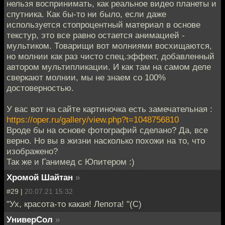
нельзя воспринимать, как реальное видео планеты и
спутника. Как бы-то ни было, если даже
используется стопроцентный материал в основе
текстур, это все равно остается анимацией -
мультиком. Товарищи вот молниями восхищаются,
но молнии как раз чисто спец.эффект, добавленный
автором мультипликации. И как там на самом деле
сверкают молнии, мы не знаем со 100%
достоверностью.
У вас вот на сайте картиночка есть замечательная :
https://oper.ru/gallery/view.php?t=1048756810
Вроде бы на основе фотографий сделано? Да, все
верно. Но вы в жизни насколько похожи на то, что
изображено?
Так же и Ганимед с Юпитером :)
Хромой Шайтан
»
#29 |
20.07.21 15:32
"Ух, красота-то какая! Лепота! "(С)
УниверСол
»