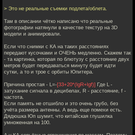
> Это не реальные съемки подлета/облета.
Там в описании чётко написано что реальные
фотографии натянули в качестве текстур на 3D
модели и анимировали.
Если что снимки с КА на таких расстояниях
передают кусочками и ОЧЕНЬ медленно. Скажем так
- та картинка, которая по блютузу с расстояние двух
метров будет передаваться минуту будет идти
сутки, а то и трое с орбиты Юпитера.
Причина простая - L=-
[33+20*(lgR+lgf)]
Где L -
затухание сигнала в децибелах, R - расстояние, f -
частота.
Если память не отшибло и это очень грубо, без
учёта размера антенны. А ведь еще помехи есть.
Дядюшка Юп шумит, что китайская глушилка
умноженная на 100.
А у КА серьёзные ограничения по массам. Поэтому