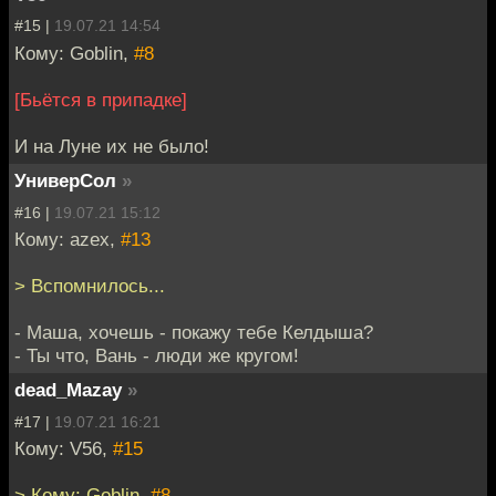
#15 |
19.07.21 14:54
Кому: Goblin,
#8
[Бьётся в припадке]
И на Луне их не было!
УниверСол
»
#16 |
19.07.21 15:12
Кому: azex,
#13
> Вспомнилось...
- Маша, хочешь - покажу тебе Келдыша?
- Ты что, Вань - люди же кругом!
dead_Mazay
»
#17 |
19.07.21 16:21
Кому: V56,
#15
> Кому: Goblin,
#8