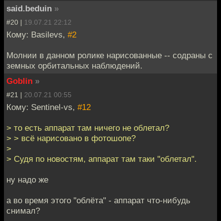
said.beduin
»
#20 |
19.07.21 22:12
Кому: Basilevs,
#2
Молнии в данном ролике нарисованные -- содраны с
земных орбитальных наблюдений.
Goblin
»
#21 |
20.07.21 00:55
Кому: Sentinel-vs,
#12
> то есть аппарат там ничего не облетал?
> > всё нарисовано в фотошопе?
>
> Судя по новостям, аппарат там таки "облетал".
ну надо же
а во время этого "облёта" - аппарат что-нибудь
снимал?