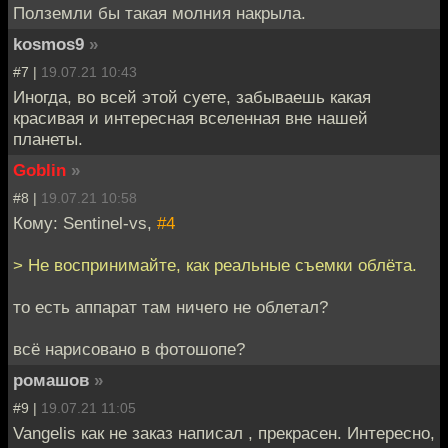
Полземли бы такая молния накрыла.
kosmos9
»
#7 |
19.07.21 10:43
Иногда, во всей этой суете, забываешь какая
красивая и интересная вселенная вне нашей
планеты.
Goblin
»
#8 |
19.07.21 10:58
Кому: Sentinel-vs,
#4
> Не воспринимайте, как реальные съемки облёта.
то есть аппарат там ничего не облетал?
всё нарисовано в фотошопе?
ромашов
»
#9 |
19.07.21 11:05
Vangelis как не заказ написал , прекрасен. Интересно,