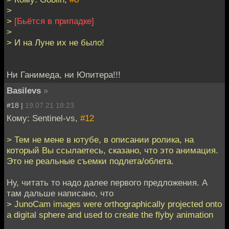
>
>
[Бьётся в припадке]
>
> И на Луне их не было!
Ни Ганимеда, ни Юпитера!!!
Basilevs
»
#18 |
19.07.21 18:23
Кому: Sentinel-vs,
#12
> Тем не мене в ютубе, в описании ролика, на
который Вы ссылаетесь, сказано, что это анимация.
Это не реальные съемки подлета/облета.
Ну, читать то надо далее первого предложения. А
там дальше написано, что
> JunoCam images were orthographically projected onto
a digital sphere and used to create the flyby animation