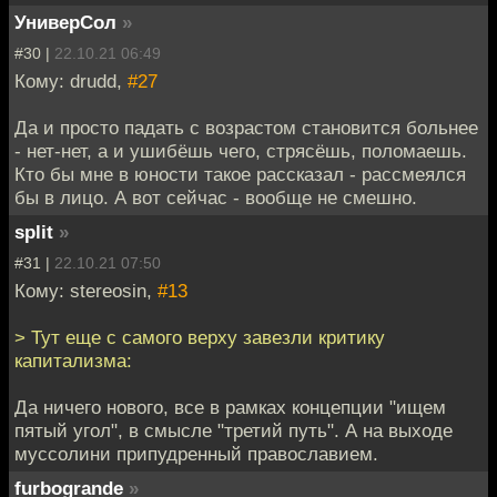
УниверСол
»
#30 |
22.10.21 06:49
Кому: drudd,
#27
Да и просто падать с возрастом становится больнее
- нет-нет, а и ушибёшь чего, стрясёшь, поломаешь.
Кто бы мне в юности такое рассказал - рассмеялся
бы в лицо. А вот сейчас - вообще не смешно.
split
»
#31 |
22.10.21 07:50
Кому: stereosin,
#13
> Тут еще с самого верху завезли критику
капитализма:
Да ничего нового, все в рамках концепции "ищем
пятый угол", в смысле "третий путь". А на выходе
муссолини припудренный православием.
furbogrande
»