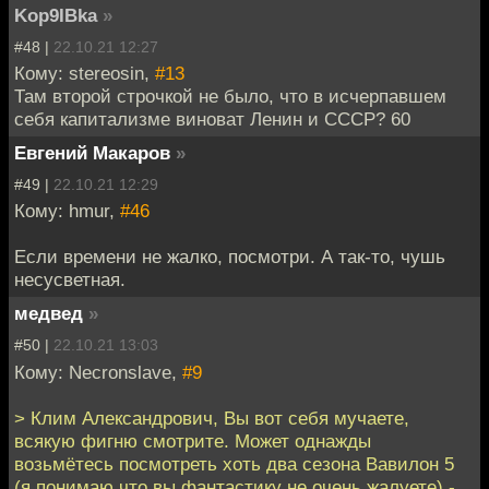
Kop9IBka
»
#48 |
22.10.21 12:27
Кому: stereosin,
#13
Там второй строчкой не было, что в исчерпавшем
себя капитализме виноват Ленин и СССР? 60
Евгений Макаров
»
#49 |
22.10.21 12:29
Кому: hmur,
#46
Если времени не жалко, посмотри. А так-то, чушь
несусветная.
медвед
»
#50 |
22.10.21 13:03
Кому: Necronslave,
#9
> Клим Александрович, Вы вот себя мучаете,
всякую фигню смотрите. Может однажды
возьмётесь посмотреть хоть два сезона Вавилон 5
(я понимаю что вы фантастику не очень жалуете) -