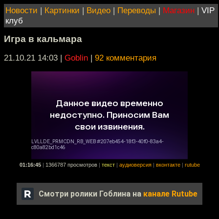
Новости
|
Картинки
|
Видео
|
Переводы
|
Магазин
|
VIP
клуб
Игра в кальмара
21.10.21 14:03
|
Goblin
|
92 комментария
01:16:45
|
1366787 просмотров
|
текст
|
аудиоверсия
|
вконтакте
|
rutube
Смотри ролики Гоблина на
канале Rutube