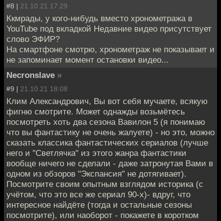
#8 |
21.10.21 17:29
Ккмрады, у кого-нибудь вместо хронометража в
YouTube под вкладкой Недавние видео присутствует
слово ЭФИР?
На смартфоне смотрю, хронометраж не показывает и
не запоминает момент остановки видео...
Necronslave
»
#9 |
21.10.21 18:08
Клим Александрович, Вы вот себя мучаете, всякую
фигню смотрите. Может однажды возьмётесь
посмотреть хоть два сезона Вавилон 5 (я понимаю
что вы фантастику не очень жалуете) - но это, можно
сказать классика фантастических сериалов (лучше
него и "Светлячка" из этого жанра фантастики
вообще ничего не сделали - даже затронутая Вами в
одном из обзоров "Экспансия" не дотягивает).
Посмотрите своим опытным взглядом историка (с
учётом, что это все же сериал 90-х)- вдруг, что
интересное найдёте (тогда и остальные сезоны
посмотрите), или наоборот - покажете в коротком