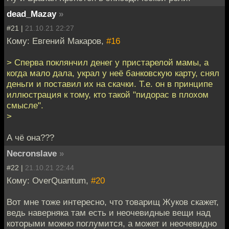
dead_Mazay
»
#21 |
21.10.21 22:27
Кому: Евгений Макаров,
#16
> Сперва поклянчил денег у пристарелой мамы, а
когда мало дала, украл у неё банковскую карту, снял
деньги и поставил их на скачки. Т.е. он в принципе
иллюстрация к тому, кто такой "пидорас в плохом
смысле".
>
А чё она???
Necronslave
»
#22 |
21.10.21 22:44
Кому: OverQuantum,
#20
Вот мне тоже интересно, что товарищ Жуков скажет,
ведь наверняка там есть и неочевидные вещи над
которыми можно поглумится, а может и неочевидно