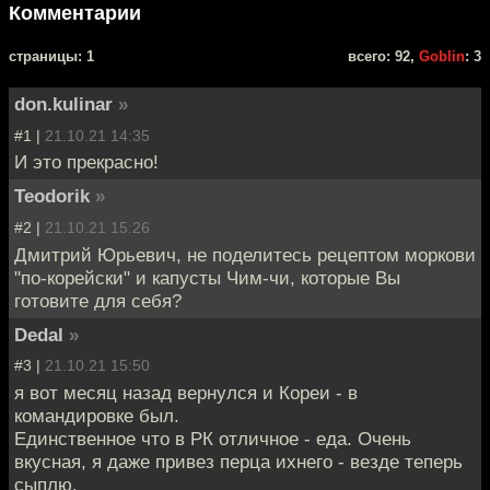
Комментарии
cтраницы: 1
всего: 92,
Goblin
: 3
don.kulinar
»
#1 |
21.10.21 14:35
И это прекрасно!
Teodorik
»
#2 |
21.10.21 15:26
Дмитрий Юрьевич, не поделитесь рецептом моркови
"по-корейски" и капусты Чим-чи, которые Вы
готовите для себя?
Dedal
»
#3 |
21.10.21 15:50
я вот месяц назад вернулся и Кореи - в
командировке был.
Единственное что в РК отличное - еда. Очень
вкусная, я даже привез перца ихнего - везде теперь
сыплю.