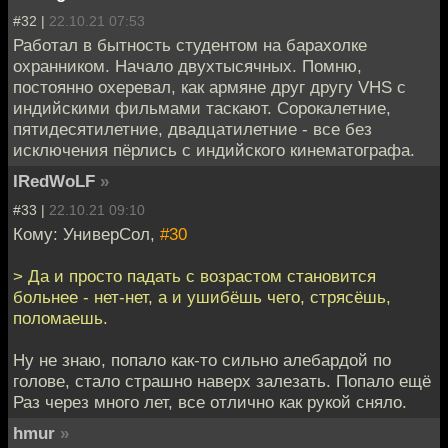
#32 |
22.10.21 07:53
Работал в бытность студентом на барахолке
охранником. Начало двухтысячных. Помню,
постоянно охеревал, как армяне друг другу VHS с
индийскими фильмами таскают. Сорокалетние,
пятидесятилетние, двадцатилетние - все без
исключения пёрлись с индийского кинематографа.
IRedWoLF
»
#33 |
22.10.21 09:10
Кому: УниверСол,
#30
> Да и просто падать с возрастом становится
больнее - нет-нет, а и ушибёшь чего, стрясёшь,
поломаешь.
Ну не знаю, попало как-то сильно алебардой по
голове, стало страшно наверх залезать. Попало ещё
Раз через много лет, все отлично как рукой сняло.
hmur
»