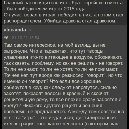
Главный распорядитель игр - брат корейского мента
- был победителем игр от 2015 года.
Он участвовал в играх, победил в них, а потом стал
распорядителем. Убийца дракона стал драконом.
alex-and-r
»
#6 |
21.10.21 16:54
Там самое интересное, на мой взгляд, вы не
затронули. Что в паразитах, что тут творцы,
улавливая что-то витающее в воздухе, обозначают,
так сказать, проблему, но как ее решить - не говорят.
То ли не знают, то ли не хотят, то ли не понимают.
Точнее нет, тут вроде как режиссер "говорит", но что
именно он говорит? Что если все хорошие
соберутся в круг, как следуют напрягутся, сильно
захотят, покрасят волосы в красный и скорчат
решительную рожу, то все плохие сразу забоятся и
убегут? Никакого другого рецепты решения
проблемы не предлагается. А между тем собственна
вся эта "игра" - это иедальная, дистилированная
иллюстрация того, как из человека (в котором, как