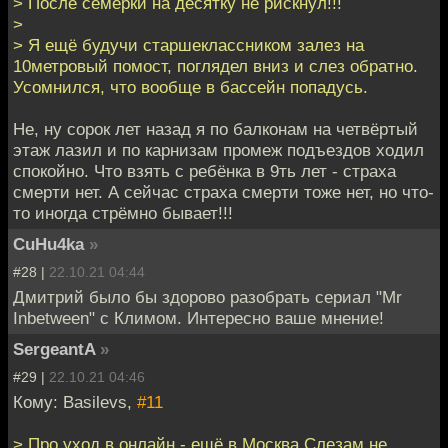
> После семёрки на десятку не рискнул!!!
>
> Я ещё будучи старшеклассником залез на
10метровый помост, поглядел вниз и слез обратно.
Усомнился, что вообще в бассейн попадусь.
Не, ну сорок лет назад я по балконам на четвёртый
этаж лазил и по карнизам промеж подъездов ходил
спокойно. Что взять с ребёнка в 9ть лет - страха
смерти нет. А сейчас страха смерти тоже нет, но что-
то иногда стрёмно бывает!!!
CuHu4ka
»
#28 |
22.10.21 04:44
Дмитрий было бы здорово разобрать сериал "Mr
Inbetween" с Климом. Интересно ваше мнение!
SergeantA
»
#29 |
22.10.21 04:46
Кому: Basilevs,
#11
> Про уход в онлайн - ещё в Москва Слезам не