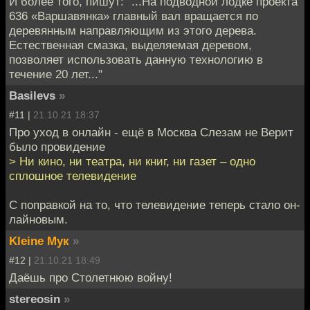
И более того, пишут: "...На подводной лодке проекта
636 «Варшавянка» главный вал вращается по
деревянным направляющим из этого дерева.
Естественная смазка, выделяемая деревом,
позволяет использовать данную технологию в
течение 20 лет..."
Basilevs
»
#11 |
21.10.21 18:37
Про уход в онлайн - ещё в Москва Слезам не Верит
было провидение
> Ни кино, ни театра, ни книг, ни газет – одно
сплошное телевидение
С поправкой на то, что телевидение теперь стало он-
лайновым.
Kleine Мук
»
#12 |
21.10.21 18:49
Даёшь про Столетнюю войну!
stereosin
»