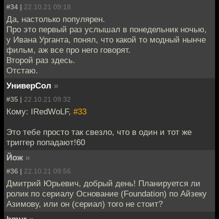
#34 |
22.10.21 09:18
Да, настолько популярен.
Про это первый раз услышал в понедельник ночью,
у Ивана Урганта, понял, что какой то модный нынче
фильм, аж все про него говорят.
Второй раз здесь.
Отстаю.
УниверСол
»
#35 |
22.10.21 09:32
Кому: IRedWoLF,
#33
Это тебе просто так свезло, что в один и тот же
триггер попадают!60
Йож
»
#36 |
22.10.21 09:56
Дмитрий Юрьевич, добрый день! Планируется ли
ролик по сериалу Основание (Foundation) по Айзеку
Азимову, или он (сериал) того не стоит?
hmur
»