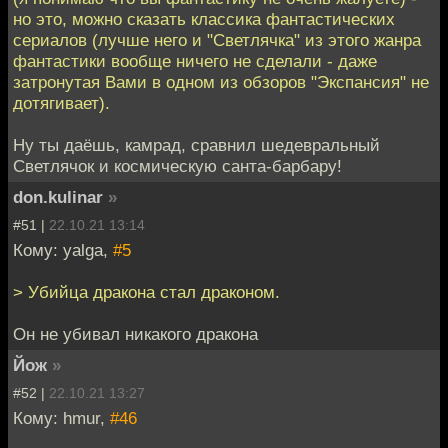
но это, можно сказать классика фантастических
сериалов (лучше него и "Светлячка" из этого жанра
фантастики вообще ничего не сделали - даже
затронутая Вами в одном из обзоров "Экспансия" не
дотягивает).
Ну ты даёшь, камрад, сравнил шедевральный
Светлячок и космическую санта-барбару!
don.kulinar
»
#51 |
22.10.21 13:14
Кому: yalga,
#5
> Убийца дракона стал драконом.
Он не убивал никакого дракона
Йож
»
#52 |
22.10.21 13:27
Кому: hmur,
#46