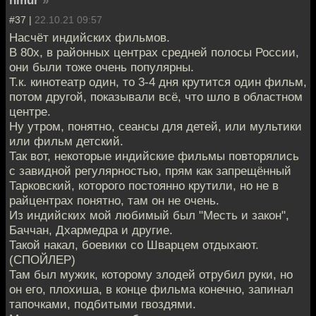
#37 |
22.10.21 09:57
Насчёт индийских фильмов.
В 80х, в районных центрах средней полосы России,
они были тоже очень популярны.
Т.к. кинотеатр один, то 3-4 дня крутится один фильм,
потом другой, показывали всё, что шло в областном
центре.
Ну утром, понятно, сеансы для детей, или мультики
или фильм детский.
Так вот, некоторые индийские фильмы повторялись
с завидной регулярностью, прям как запрещённый
Тарковский, которого постоянно крутили, но не в
райцентрах понятно, там он не очень.
Из индийских мой любимый был "Месть и закон",
Баччан, Дхармедра и другие.
Такой накал, боевики со Шварцем отдыхают.
(СПОЙЛЕР)
Там был мужик, которому злодей отрубил руки, но
он его, плохиша, в конце фильма конечно, запинал
тапочками, подбитыми гвоздями.