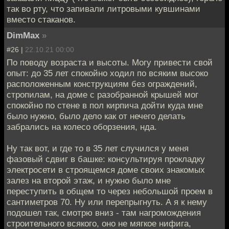
так во рту, что запивали литровыми кувшинами
вместо стаканов.
DimMax
»
#26 |
22.10.21 00:00
По поводу возраста и высоты. Могу привести свой
опыт: до 35 лет спокойно ходил по всяким высоко
расположенным конструкциям без ограждений,
стропилам, на доме с разобранной крышей мог
спокойно по стене в пол кирпича дойти куда мне
было нужно, было дело как от нечего делать
забрались на колесо оборзения, нда.
Ну так вот, и где то в 35 лет случился у меня
фазовый сдвиг в башке: консультируя прокладку
электросети в строящемся доме своих знакомых
залез на второй этаж, и нужно было мне
переступить в общем то через небольшой проем в
сантиметров 70. Ну или перепрыгнуть. А я к нему
подошел так, смотрю вниз - там нагромождения
строительного всякого, оно не мягкое нифига,