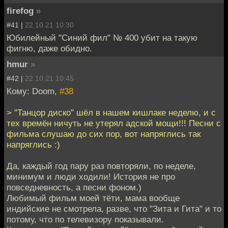
firefog
»
#41 |
22.10.21 10:30
Юбилейный "Синий фил" № 400 убит на такую
фигню, даже обидно.
hmur
»
#42 |
22.10.21 10:45
Кому: Doom,
#38
> "Танцор диско" шёл в нашем кишлаке неделю, и с
тех времён ничуть не утерял адской мощи!!! Песни с
фильма слушаю до сих пор, вот напряглись так
напряглись :)
Да, каждый год пару раз повторяли, по неделе,
минимум и люди ходили! История не про
повседневность, а песни фоном.)
Любимый фильм моей тёти, мама вообще
индийские не смотрела, разве, что "Зита и Гита" и то
потому, что по телевизору показывали.