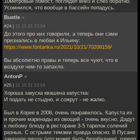
10метровый помост, поглядел вниз и слез обратно.
Усомнился, что вообще в бассейн попадусь.
Bustle
»
#24 |
21.10.21 23:54
До этого про них говорили, а теперь они сами
признались в любви к Ильину:
https://www.fontanka.ru/2021/10/21/70208159/
Вы абсолютно правы и теперь все чуют, что в
воздухе чем-то запахло.
AntonP
»
#25 |
21.10.21 23:54
Хороша закуска квашена капустка:
И подать не стыдно, и сожрут - не жалко.
Был в Корее в 2008, очень понравилось. Капуста их
и прочие маринады из овощей - очень вкусно. Дадут
к любому блюду в ресторане 3-5 тарелок солений
разных. С острыми темами правда опасно. В Пусане
заказали пиццу (что может быть безобиднее), горело