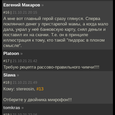
Евгений Макаров
»
#16 |
21.10.21 20:15
А мне вот главный герой сразу глянуся. Сперва
поклянчил денег у пристарелой мамы, а когда мало
дала, украл у неё банковскую карту, снял деньги и
поставил их на скачки. Т.е. он в принципе
иллюстрация к тому, кто такой "пидорас в плохом
смысле".
Platoon
»
#17 |
21.10.21 21:42
Требую рецепта рассово-правильного чимчи!!!!
Slawa
»
#18 |
21.10.21 21:49
Кому: stereosin,
#13
Отберите у двойника микрофон!!!
tomkras
»
#19 |
21.10.21 22:16