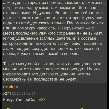
арматурины торчат из неожиданных мест, смотрю на
покрытие пола, ну какое там покрытие, бетонная
стяжка в пыли. И думаю себе, вот если сейчас моя
нога заскользит по пыли, и я в этот проем ухну вниз
ведь это же будет окончательно. Поломаю себе чего,
или на арматуру напорюсь. И загрузиться же с
места последнего удачного сохранения - не выйдет.
И под удивленные взгляды делегации в составе
которой ходили по строительству пошел, нашел на
этаже поддон, соорудил из него мостик через сей
проем, и уже по нему спокойно перешел.
Так что могу свой опыт положить на чашу весов за
мнение, что это все с возрастом приходит. Ну или
скорее уходит это детское ощущение, что ты
бессмертный и последствий не будет.
drudd
»
#27 |
22.10.21 02:34
Кому: УниверСол,
#23