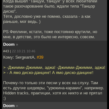
Когда вышел "Танцуй, танцуй" у всех любителей
такое разочарование было, ждали типа "Танцор
диско".
Тётя, дословно уже не помню, сказала - а как
раньше, мог ведь. )
PS Феллини, кстати, тоже постоянно крутили, но
мне, в детстве, это было не интересно, совсем.
Doom
»
#43 |
22.10.21 10:46
Кому: SergeantA,
#39
> -Джимми-Джимми, аджа! -Джимми-Джимми, аджа!
> - А ямо диско-данцинг! А ямо диско-данцинг!
Почему-то только эти песни у всех на слуху. Там
есть другие шедевры, "урюкина-каракин", например.
Hidden tracks, практицки, хотя их никто и не прятал
:)
Doom
»