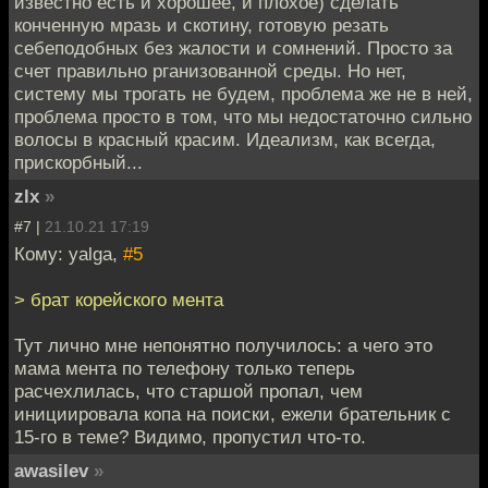
известно есть и хорошее, и плохое) сделать
конченную мразь и скотину, готовую резать
себеподобных без жалости и сомнений. Просто за
счет правильно рганизованной среды. Но нет,
систему мы трогать не будем, проблема же не в ней,
проблема просто в том, что мы недостаточно сильно
волосы в красный красим. Идеализм, как всегда,
прискорбный...
zlx
»
#7 |
21.10.21 17:19
Кому: yalga,
#5
> брат корейского мента
Тут лично мне непонятно получилось: а чего это
мама мента по телефону только теперь
расчехлилась, что старшой пропал, чем
инициировала копа на поиски, ежели брательник с
15-го в теме? Видимо, пропустил что-то.
awasilev
»