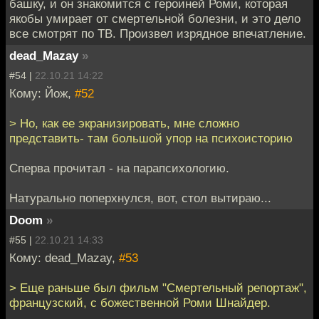
башку, и он знакомится с героиней Роми, которая
якобы умирает от смертельной болезни, и это дело
все смотрят по ТВ. Произвел изрядное впечатление.
dead_Mazay
»
#54 |
22.10.21 14:22
Кому: Йож,
#52
> Но, как ее экранизировать, мне сложно
представить- там большой упор на психоисторию
Сперва прочитал - на парапсихологию.
Натурально поперхнулся, вот, стол вытираю...
Doom
»
#55 |
22.10.21 14:33
Кому: dead_Mazay,
#53
> Еще раньше был фильм "Смертельный репортаж",
французский, с божественной Роми Шнайдер.