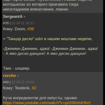
мотоцыклах из которого произвела тогда
неизгладимое впечатление, помню.
SergeantA
»
#39 |
22.10.21 10:17
Кому: Doom,
#38
> "Танцор диско" шёл в нашем кишлаке неделю,
-Джимми-Джимми, аджа! -Джимми-Джимми, аджа!
- А ямо диско-данцинг! А ямо диско-данцинг!
Таки - шедевр.
rezcho
»
#40 |
22.10.21 10:23
Кому: Teodorik,
#2
Куча ингридиентов для капусты, однако
https://www.youtube.com/watch?v=pnXWnmk5hzI