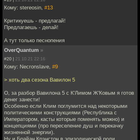
Кому: stereosin,
#13
Критикуешь - предлагай!
Предлагаешь - делай!
А тут только песнопения
OverQuantum
»
#20 |
21.10.21 22:16
Кому: Necronslave,
#9
> хоть два сезона Вавилон 5
О, за разбор Вавилона 5 с К'Лимом Ж'Ковым я готов
денег занести!
Особенно если Клим поглумится над некоторыми
политическими конструкциями (Республика с
Императором, касты которые поменять можно) и
концепциями (про переселение душ и перекачку
жизненной энергии).
Ну и Брайан Крэнстон в эпизодической роли.