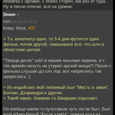
Монетка с орлами, с обеих сторон, как раз от туда.
Ну и песни-пляски, всё на уровне.
Doom
»
#38 |
22.10.21 10:12
Кому: hmur,
#37
> Т.к. кинотеатр один, то 3-4 дня крутится один
фильм, потом другой, показывали всё, что шло в
областном центре.
"Танцор диско" шёл в нашем кишлаке неделю, и с
тех времён ничуть не утерял адской мощи!!! Песни с
фильма слушаю до сих пор, вот напряглись так
напряглись :)
> Из индийских мой любимый был "Месть и закон",
Баччан, Дхармедра и другие.
> Такой накал, боевики со Шварцем отдыхают.
Он вообще каким-то культовым чуть ли не был. Был
ещё ч0рно-белый "Кусок хлеба", ловкая езда на