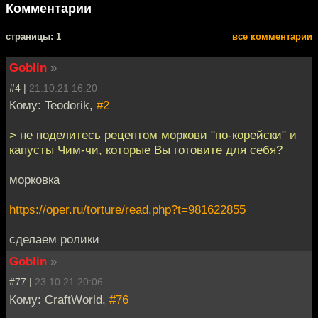
Комментарии
cтраницы: 1
все комментарии
Goblin
»
#4 |
21.10.21 16:20
Кому: Teodorik,
#2
> не поделитесь рецептом моркови "по-корейски" и
капусты Чим-чи, которые Вы готовите для себя?
морковка
https://oper.ru/torture/read.php?t=981622855
сделаем ролики
Goblin
»
#77 |
23.10.21 20:06
Кому: CraftWorld,
#76