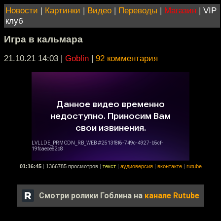
Новости
|
Картинки
|
Видео
|
Переводы
|
Магазин
|
VIP
клуб
Игра в кальмара
21.10.21 14:03
|
Goblin
|
92 комментария
01:16:45
|
1366785 просмотров
|
текст
|
аудиоверсия
|
вконтакте
|
rutube
Смотри ролики Гоблина на
канале Rutube