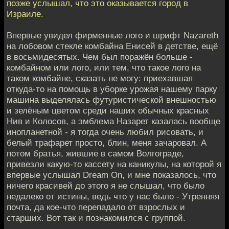
позже услышал, что это оказывается город в
Израиле.
Впервые увидел фирменные лого и шрифт Nazareth
на лобовом стекле комбайна Енисей в детстве, ещё
в восьмидесятых. Чем был поражён больше -
комбайном или лого, или тем, что такое лого на
таком комбайне, сказать не могу: приехавшая
откуда-то на помощь в уборке урожая нашему парку
машина выделялась футуристической внешностью
и зелёным цветом среди наших обычных красных
Нив и Колосов, а эмблема Назарет казалась вообще
инопланетной - я тогда очень любил рисовать, и
белый трафарет просто, блин, меня зачаровал. А
потом братья, жившие в самом Волгограде,
привезли какую-то кассету на каникулы, на которой я
впервые услышал Dream On, и мне показалось, что
ничего красивей до этого я не слышал, что было
недалеко от истины, ведь что у нас было - Утренняя
почта, да кое-что перепадало от взрослых и
старших. Вот так и познакомился с группой.