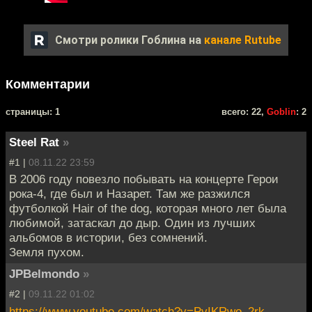
Смотри ролики Гоблина на
канале Rutube
Комментарии
cтраницы: 1
всего: 22,
Goblin
: 2
Steel Rat
»
#1 |
08.11.22 23:59
В 2006 году повезло побывать на концерте Герои
рока-4, где был и Назарет. Там же разжился
футболкой Hair of the dog, которая много лет была
любимой, затаскал до дыр. Один из лучших
альбомов в истории, без сомнений.
Земля пухом.
JPBelmondo
»
#2 |
09.11.22 01:02
https://www.youtube.com/watch?v=PvIKRwo_2rk