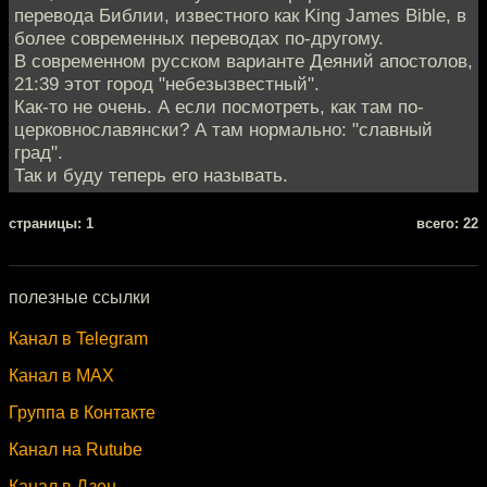
перевода Библии, известного как King James Bible, в
более современных переводах по-другому.
В современном русском варианте Деяний апостолов,
21:39 этот город "небезызвестный".
Как-то не очень. А если посмотреть, как там по-
церковнославянски? А там нормально: "славный
град".
Так и буду теперь его называть.
cтраницы: 1
всего: 22
полезные ссылки
Канал в Telegram
Канал в MAX
Группа в Контакте
Канал на Rutube
Канал в Дзен