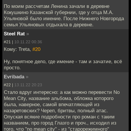
По моим рассчетам Ленина зачали в деревне
Кокушкино Казанской губернии, где у отца М.А.
Ульяновой было имение. После Нижнего Новгорода
семья Ульяновых отдыхала в деревне.
Steel Rat
»
#21 |
10.11.22 00:36
Кому: Treta,
#20
Ну, понятное дело, где имение - там и зачатие, всё
просто.
Evribada
»
#22 |
13.11.22 20:23
Стало вдруг интересно: а как можно перевести No
Mean City, название альбома, обложка которого
была, наверное, самой впечатляющей из
назаретовских? Череп, бритвы, полный атас.
Опуская всякие подробности про роман с таким
названием, про город Глазго и проч., исходил из
того, что "no mean city" - из "старорежимного"