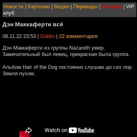
Новости
|
Картинки
|
Видео
|
Переводы
|
Магазин
|
VIP
клуб
Дэн Маккаферти всё
08.11.22 23:53
|
Goblin
|
22 комментария
Дэн Маккаферти из группы Nazareth умер.
Замечательный был певец, прекрасная была группа.
Альбом Hair of the Dog постоянно слушаю до сих пор.
Земля пухом.