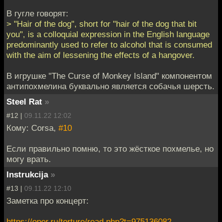
В гугле говорят:
> "Hair of the dog", short for "hair of the dog that bit
you", is a colloquial expression in the English language
predominantly used to refer to alcohol that is consumed
with the aim of lessening the effects of a hangover.
В игрушке "The Curse of Monkey Island" компонентом
антипохмелина буквально является собачья шерсть.
Steel Rat
»
#12 |
09.11.22 12:02
Кому: Corsa,
#10
Если правильно помню, то это жёсткое похмелье, но
могу врать.
Instrukcija
»
#13 |
09.11.22 12:10
Заметка про концерт:
https://oper.ru/torture/read.php?t=975136082