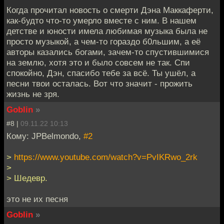
Когда прочитал новость о смерти Дэна Маккаферти,
как-будто что-то умерло вместе с ним. В нашем
детстве и юности имела любимая музыка была не
просто музыкой, а чем-то гораздо б0льшим, а её
авторы казались богами, зачем-то спустившимися
на землю, хотя это и было совсем не так. Спи
спокойно, Дэн, спасибо тебе за всё. Ты ушёл, а
песни твои осталась. Вот что значит - прожить
жизнь не зря.
Goblin
»
#8 |
09.11.22 10:13
Кому: JPBelmondo,
#2
>
https://www.youtube.com/watch?v=PvIKRwo_2rk
>
> Шедевр.
это не их песня
Goblin
»