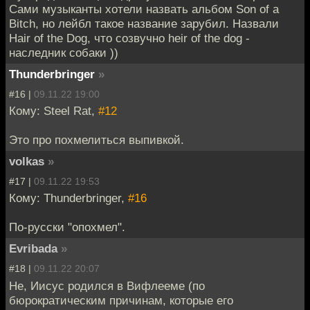
Сами музыканты хотели назвать альбом Son of a
Bitch, но лейбл такое название зарубил. Назвали
Hair of the Dog, что созвучно heir of the dog -
наследник собаки ))
Thunderbringer
»
#16 |
09.11.22 19:00
Кому: Steel Rat,
#12
Это про похмелиться выпивкой.
volkas
»
#17 |
09.11.22 19:53
Кому: Thunderbringer,
#16
По-русски "опохмел".
Evribada
»
#18 |
09.11.22 20:07
Не, Иисус родился в Вифлееме (по
бюрократическим причинам, которые его