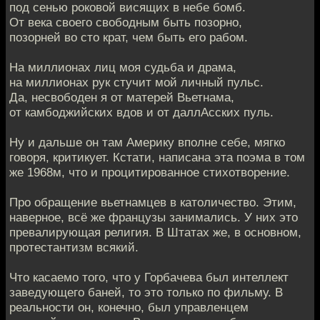
под сенью роковой висящих в небе бомб.
От века своего свободным быть позорно,
позорней во сто крат, чем быть его рабом.
На миллионах лиц моя судьба и драма,
на миллионах рук стучит мой личный пульс.
Да, несвободен я от матерей Вьетнама,
от камбоджийских вдов и от даллАсских пуль.
Ну и дальше он там Америку вполне себе, мягко
говоря, критикует. Кстати, написана эта поэма в том
же 1968м, что и процитированное стихотворение.
Про обращение вьетнамцев в католичество. Этим,
наверное, всё же французы занимались. У них это
превалирующая религия. В Штатах же, в основном,
протестантизм всякий.
Что касаемо того, что у Горбачева был интеллект
заведующего баней, то это только по фильму. В
реальности он, конечно, был управленцем