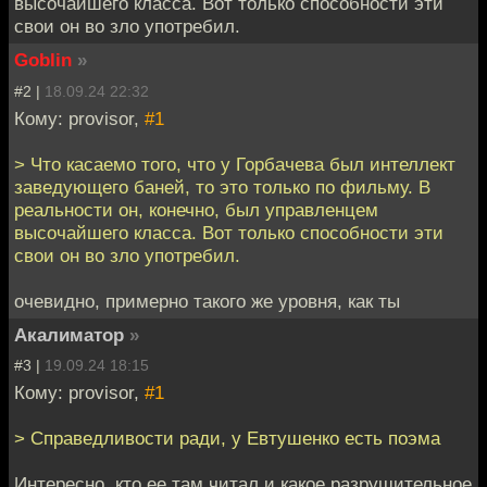
высочайшего класса. Вот только способности эти
свои он во зло употребил.
Goblin
»
#2 |
18.09.24 22:32
Кому: provisor,
#1
> Что касаемо того, что у Горбачева был интеллект
заведующего баней, то это только по фильму. В
реальности он, конечно, был управленцем
высочайшего класса. Вот только способности эти
свои он во зло употребил.
очевидно, примерно такого же уровня, как ты
Акалиматор
»
#3 |
19.09.24 18:15
Кому: provisor,
#1
> Справедливости ради, у Евтушенко есть поэма
Интересно, кто ее там читал и какое разрушительное