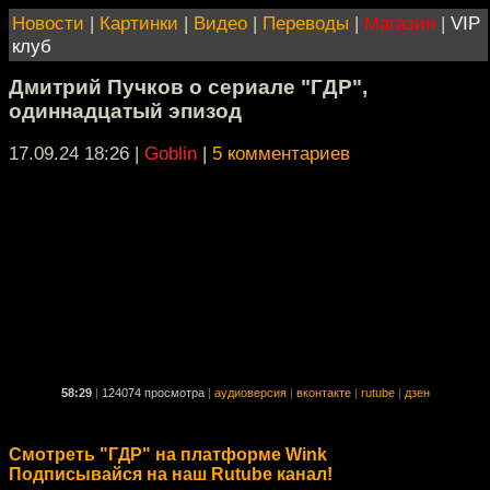
Новости
|
Картинки
|
Видео
|
Переводы
|
Магазин
|
VIP
клуб
Дмитрий Пучков о сериале "ГДР",
одиннадцатый эпизод
17.09.24 18:26
|
Goblin
|
5 комментариев
58:29
|
124074 просмотра
|
аудиоверсия
|
вконтакте
|
rutube
|
дзен
Смотреть "ГДР" на платформе Wink
Подписывайся на наш Rutube канал!