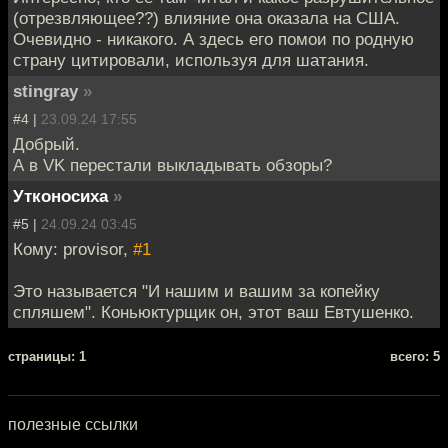
(отрезвляющее??) влияние она оказала на США.
Очевидно - никакого. А здесь его помои по родную
страну цитировали, используя для шатания.
stingray
»
#4 |
23.09.24 17:55
Добрый.
А в VK перестали выкладывать обзоры?
Утконосиха
»
#5 |
24.09.24 03:45
Кому: provisor,
#1
Это называется "И нашим и вашим за копейку
спляшем". Коньюктурщик он, этот ваш Евтушенко.
cтраницы: 1
всего: 5
полезные ссылки