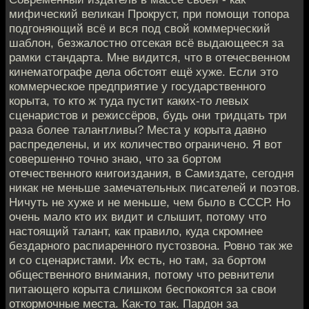
мифический великан Прокруст, при помощи топора
подгоняющий всё и вся под свой коммерческий
шаблон, безжалостно отсекая всё выдающееся за
рамки стандарта. Мне видится, что в отечесвенном
кинематографе дела обстоят ещё хуже. Если это
коммерческое предприятие у государственного
корыта, то кто ж туда пустит каких-то левых
сценаристов и режиссёров, будь они тридцать три
раза более талантливы? Места у корыта давно
распределены, и их количество ограничено. Я вот
совершенно точно знаю, что за бортом
отечественного книгоиздания, в Самиздате, сегодня
никак не меньше замечательных писателей и поэтов.
Ничуть не хуже и не меньше, чем было в СССР. Но
очень мало кто их видит и слышит, потому что
настоящий талант, как правило, куда скромнее
бездарного распиаренного пустозвона. Ровно так же
и со сценаристами. Их есть, но там, за бортом
общественного внимания, потому что ревнители
питающего корыта слишком беспокоятся за свои
откормочные места. Как-то так. Пардон за