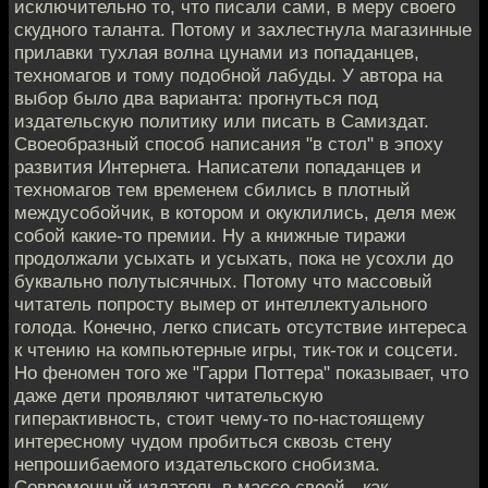
исключительно то, что писали сами, в меру своего
скудного таланта. Потому и захлестнула магазинные
прилавки тухлая волна цунами из попаданцев,
техномагов и тому подобной лабуды. У автора на
выбор было два варианта: прогнуться под
издательскую политику или писать в Самиздат.
Своеобразный способ написания "в стол" в эпоху
развития Интернета. Написатели попаданцев и
техномагов тем временем сбились в плотный
междусобойчик, в котором и окуклились, деля меж
собой какие-то премии. Ну а книжные тиражи
продолжали усыхать и усыхать, пока не усохли до
буквально полутысячных. Потому что массовый
читатель попросту вымер от интеллектуального
голода. Конечно, легко списать отсутствие интереса
к чтению на компьютерные игры, тик-ток и соцсети.
Но феномен того же "Гарри Поттера" показывает, что
даже дети проявляют читательскую
гиперактивность, стоит чему-то по-настоящему
интересному чудом пробиться сквозь стену
непрошибаемого издательского снобизма.
Современный издатель в массе своей - как