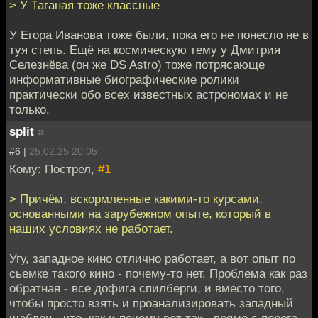
> У Таганая тоже классные
У Егора Иванова тоже были, пока его не понесло не в
туя степь. Ещё на космическую тему у Дмитрия
Селезнёва (он же DS Astro) тоже потрясающе
информативные биографические ролики
практически обо всех известных астрономах и не
только.
split
»
#6 |
25.02.25 20:05
Кому: Пострел,
#1
> Причём, вскормленные какими-то курсами,
основанными на зарубежном опыте, который в
наших условиях не работает.
Угу, западное кино отлично работает, а вот опыт по
сьемке такого кино - почему-то нет. Проблема как раз
обратная - все дофига спилберги, и вместо того,
чтобы просто взять и проанализировать западный
шаблон - что, как и почему вот так - прямо с порога