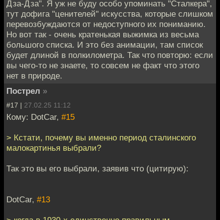
Дза-Дза". Я уж не буду особо упоминать "Сталкера",
тут дофига "ценителей" искусства, которые слишком
перевозбуждаются от недоступного их пониманию.
Но вот так - очень кратенькая выжимка из весьма
большого списка. И это без анимации, там список
будет длиной в полкилометра. Так что повторю: если
вы чего-то не знаете, то совсем не факт что этого
нет в природе.
Пострел
»
#17 |
27.02.25 11:12
Кому: DotCar,
#15
> Кстати, почему вы именно период сталинского
малокартинья выбрали?
Так это вы его выбрали, заявив что (цитирую):
DotCar,
#13