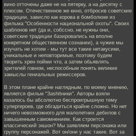
вино отточены даже не на пятерку, а на десятку с
плюсом. Отечественное же кино, отбросив советские
традиции, зависло как корова в бомболюке из
фильма "Особенности национальной охоты". Своих
шаблонов нет (да и, собссно, не нужны они,
советские традиции базировались на вполне
конкретном общественном сознании), а чужие мы
изучать не хотим - мы тут все такие нетакусики,
уникальные и неповторимые, поэтому будем
творить хрен пойми что, а затем обьявлять
зрителей говном, неспособным понять великие
замыслы гениальных режиссеров.
В этом плане крайне наглядным, по моему мнению,
является фильм "Заshitники". Авторы взяли
казалось бы абсолютно беспроигрышную тему
супергероев, где обгадиться крайне сложно. Но нет
ничего невозможного для малолетних дебилов с
завышенным самомнением. Как строится
классический экшон? Мы заявляем персонажа или
группу персонажей. Вот он/они у нас такие. Вот за