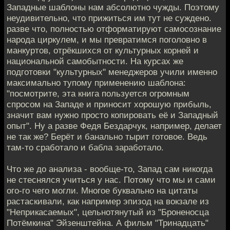
Западные шаблоны нам абсолютно чужды. Поэтому
неудивительно, что прижиться им тут не суждено.
разве что, полностью отформатируют самосознание
народа циркулем, и мы превратимся поголовно в
манкуртов, отрёкшихся от культурных корней и
национальной самобытности. На курсах же
подготовки "культурных" менеджеров учили именно
максимально тупому применению шаблона:
"посмотрите, эта книга пользуется огромным
спросом на Западе и приносит хорошую прибыль,
значит вам нужно просто копировать её и Западный
опыт". Ну а разве Федя Бездарчук, например, делает
не так же? Берёт и банально тырит готовое. Ведь
там-то сработало и бабла заработало.
Что же до анализа - вообще-то, Запад сам никогда
не стеснялся учиться у нас. Потому что мы и сами
ого-го чего могли. Многое буквально на цитаты
растаскивали, как например эпизод на вокзале из
"Неприкасаемых", цельнотянутый из "Броненосца
Потёмкина" Эйзенштейна. А фильм "Тринадцать"