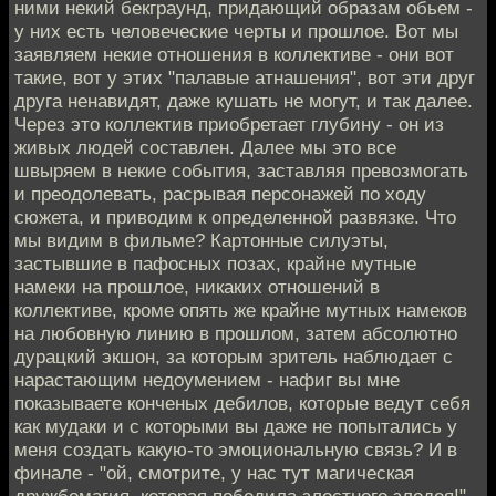
ними некий бекграунд, придающий образам обьем -
у них есть человеческие черты и прошлое. Вот мы
заявляем некие отношения в коллективе - они вот
такие, вот у этих "палавые атнашения", вот эти друг
друга ненавидят, даже кушать не могут, и так далее.
Через это коллектив приобретает глубину - он из
живых людей составлен. Далее мы это все
швыряем в некие события, заставляя превозмогать
и преодолевать, расрывая персонажей по ходу
сюжета, и приводим к определенной развязке. Что
мы видим в фильме? Картонные силуэты,
застывшие в пафосных позах, крайне мутные
намеки на прошлое, никаких отношений в
коллективе, кроме опять же крайне мутных намеков
на любовную линию в прошлом, затем абсолютно
дурацкий экшон, за которым зритель наблюдает с
нарастающим недоумением - нафиг вы мне
показываете конченых дебилов, которые ведут себя
как мудаки и с которыми вы даже не попытались у
меня создать какую-то эмоциональную связь? И в
финале - "ой, смотрите, у нас тут магическая
дружбомагия, которая победила злостного злодея!"