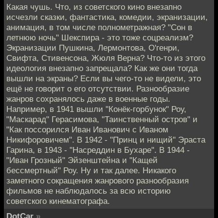
Какая чушь. Что, из советского кино внезапно
исчезли сказки, фантастика, комедии, экранизации,
анимация, в том числе полнометражная? "Сон в
летнюю ночь" Шекспира - это тоже соцреализм?
Экранизации Пушкина, Лермонтова, О'генри,
Свифта, Стивенсона, Жюля Верна? Что-то из этого
идеология внезапно запрещала? Как же они тогда
вышли на экраны? Если вы чего-то не видели, это
ещё не говорит о его отсутствии. Разнообразие
жанров сохранялось даже в военные годы.
Например, в 1941 вышли "Конёк-горбунок" Роу,
"Маскарад" Герасимова, "Таинственный остров" и
"Как поссорился Иван Иванович с Иваном
Никифоровичем". В 1942 - "Принц и нищий" Эраста
Гарина, в 1943 - "Насреддин в Бухаре". В 1944 -
"Иван Грозный" Эйзенштейна и "Кащей
бессмертный" Роу. Ну и так далее. Никакого
заметного сокращения жанрового разнообразия
фильмов не наблюдалось за всю историю
советского кинематографа.
DotCar
»