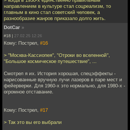
> когда в 1930-х единственно правильным
направлением в культуре стал соцреализм, то
главным в кино стал советский человек, а
разнообразие жанров приказало долго жить.
DotCar
»
#18 |
27.02.25 12:26
Кому: Пострел,
#16
> "Москва-Кассиопея", "Отроки во вселенной",
"Большое космическое путешествие", ...
Смотрел я их. История хорошая, спецэффекты -
нарисованные вручную лучи лазеров в паре мест и
фейерверки. Для 1960-х это нормально, для 1980-х -
огромное отставание.
Кому: Пострел,
#17
> Так это вы его выбрали