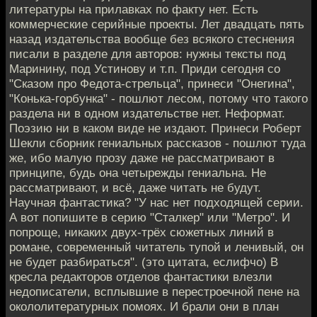
литературы на прилавках по факту нет. Есть
коммерческие серийные проекты. Лет двадцать пять
назад издательства вообще без всякого стеснения
писали в разделе для авторов: нужны тексты под
Маринину, под Устинову и т.п. Приди сегодня со
"Сказом про Федота-стрельца", принеси "Онегина",
"Конька-горбунка" - пошлют лесом, потому что такого
раздела ни в одном издательстве нет. Неформат.
Поэзию ни в каком виде не издают. Принеси Роберт
Шекли сборник гениальных рассказов - пошлют туда
же, ибо малую прозу даже не рассматривают в
принципе, будь она четырежды гениальна. Не
рассматривают, и всё, даже читать не будут.
Научная фантастика? "У нас нет подходящей серии.
А вот попишите в серию "Сталкер" или "Метро". И
попроще, никаких двух-трёх сюжетных линий в
романе, современный читатель тупой и ленивый, он
не будет разбираться". (это цитата, еслифчо) В
кресла редакторов отделов фантастики влезли
недописатели, всплывшие в перестроечной пене на
окололитературных помоях. И брали они в план