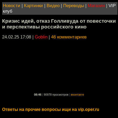
Новости
|
Картинки
|
Видео
|
Переводы
|
Магазин
|
VIP
клуб
Кризис идей, отказ Голливуда от повесточки
и перспективы российского кино
24.02.25 17:08
|
Goblin
|
46 комментариев
08:46
|
90978 просмотров
|
вконтакте
Ответы на прочие вопросы ищи на vip.oper.ru