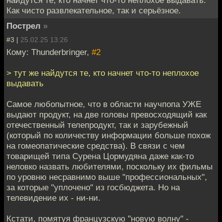
Как чисто развлекательное, так и серьёзное.
Пострел
»
#3 |
25.02.25 13:26
Кому: Thunderbringer,
#2
> тут же найдутся те, кто начнет что-то неплохое
выдавать
Самое любопытное, что в области научпопа УЖЕ
выдают продукт, на две головы превосходящий как
отечественный телепродукт, так и зарубежный
(который по количеству информации больше похож
на гомеопатические средства). В связи с чем
товарищей типа Сурена Цормудяна даже как-то
неловко назвать любителями, поскольку их фильмы
по уровню несравнимо выше "профессиональных",
за которые "уплочено" из госбюджета. Но на
телевидение их - ни-ни.
Кстати, помятуя французскую "новую волну" -