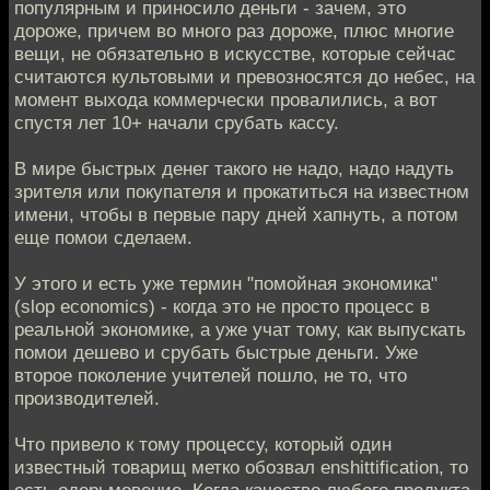
популярным и приносило деньги - зачем, это
дороже, причем во много раз дороже, плюс многие
вещи, не обязательно в искусстве, которые сейчас
считаются культовыми и превозносятся до небес, на
момент выхода коммерчески провалились, а вот
спустя лет 10+ начали срубать кассу.
В мире быстрых денег такого не надо, надо надуть
зрителя или покупателя и прокатиться на известном
имени, чтобы в первые пару дней хапнуть, а потом
еще помои сделаем.
У этого и есть уже термин "помойная экономика"
(slop economics) - когда это не просто процесс в
реальной экономике, а уже учат тому, как выпускать
помои дешево и срубать быстрые деньги. Уже
второе поколение учителей пошло, не то, что
производителей.
Что привело к тому процессу, который один
известный товарищ метко обозвал enshittification, то
есть одерьмовение. Когда качество любого продукта