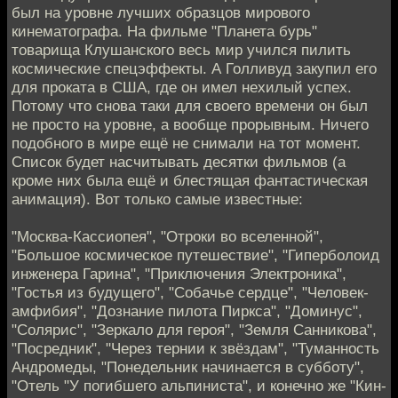
был на уровне лучших образцов мирового
кинематографа. На фильме "Планета бурь"
товарища Клушанского весь мир учился пилить
космические спецэффекты. А Голливуд закупил его
для проката в США, где он имел нехилый успех.
Потому что снова таки для своего времени он был
не просто на уровне, а вообще прорывным. Ничего
подобного в мире ещё не снимали на тот момент.
Список будет насчитывать десятки фильмов (а
кроме них была ещё и блестящая фантастическая
анимация). Вот только самые известные:
"Москва-Кассиопея", "Отроки во вселенной",
"Большое космическое путешествие", "Гиперболоид
инженера Гарина", "Приключения Электроника",
"Гостья из будущего", "Собачье сердце", "Человек-
амфибия", "Дознание пилота Пиркса", "Доминус",
"Солярис", "Зеркало для героя", "Земля Санникова",
"Посредник", "Через тернии к звёздам", "Туманность
Андромеды, "Понедельник начинается в субботу",
"Отель "У погибшего альпиниста", и конечно же "Кин-