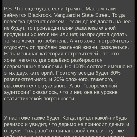
P.S. Что еще будет, если Трамп с Маском таки
займутся Blackrock, Vanguard и State Street. Тогда
повестка сдохнет совсем - если денег давать на нее
не будут, то производителям развлекательной
продукции хочется им или нет, но придется делать
то, что хочет потребитель. А что хочет потребитель -
отдохнуть от проблем реальной жизни, развлечься.
Есть меньшая категория потребителей - те, кто
хочет чего-то, где серьёзно разбираются
современные проблемы. Но 100% состоит именно из
этих двух категорий. Поэтому всегда будет 80%
развлекательного, и 20% сложного, тяжелого,
высокоинтеллектуального. А вот "современной
аудитории" оказалось, что и нет, она на уровне
статистической погрешности.
У нас тоже также будет. Когда придет какой-нибудь
ревизор и увидит, что дерьмо не приносит деньги и
отлучит "тварцов" от финансовой сиськи - тут же
найдутся те, кто начнет что-то неплохое выдавать.