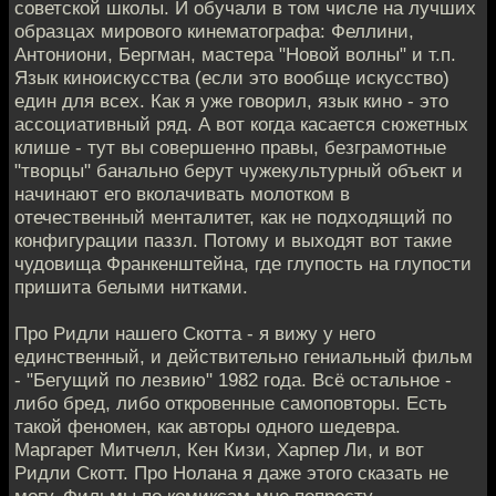
советской школы. И обучали в том числе на лучших
образцах мирового кинематографа: Феллини,
Антониони, Бергман, мастера "Новой волны" и т.п.
Язык киноискусства (если это вообще искусство)
един для всех. Как я уже говорил, язык кино - это
ассоциативный ряд. А вот когда касается сюжетных
клише - тут вы совершенно правы, безграмотные
"творцы" банально берут чужекультурный объект и
начинают его вколачивать молотком в
отечественный менталитет, как не подходящий по
конфигурации паззл. Потому и выходят вот такие
чудовища Франкенштейна, где глупость на глупости
пришита белыми нитками.
Про Ридли нашего Скотта - я вижу у него
единственный, и действительно гениальный фильм
- "Бегущий по лезвию" 1982 года. Всё остальное -
либо бред, либо откровенные самоповторы. Есть
такой феномен, как авторы одного шедевра.
Маргарет Митчелл, Кен Кизи, Харпер Ли, и вот
Ридли Скотт. Про Нолана я даже этого сказать не
могу. Фильмы по комиксам мне попросту