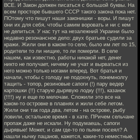
ВСЕ. И Закон должен писаться с большой буквы. На
всем просторе бывшего СССР такого закона пока нет.
ПОтому что пишут наши законишки - воры. И пишут
они их для себя, чтобы самим воровать и ни с кем
не делиться. У нас тут на незалежний Украини было
недавно резонансное дело: двух братьев судили за
кражи. Жили они в каком-то селе, было им лет по 15,
родители то ли нищие, то ли померли. В селе
нашем, как известно, работы никакой нет, денег
никто не получает, ничему не учат и вырваться из
него можно только ногами вперед. Вот братья и
начали, чтобы с голоду не подохнуть, понемнолгу
тащить - топор, резиновые сапоги (!) пару ведер
картошки (!!) старую дырявую лодку (!!!), казанок
(!!!!) ну и еще по мелочам. Сложили это все на
каком-то островке в плавнях и жили себе летом.
Жили они так года два, летом - на острове, рыбу
ловили, остальное время - в хате. ПРичем сельчане
пропаж даже не искали. Ну подумаешь, сапоги
дырявые! Может, и сам где-то по пьяни посеял? А
нашли нычку пацанов, кажется, какие-то неместные.