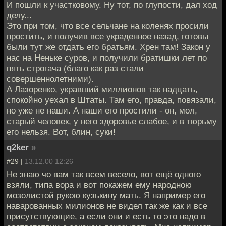
И пошли к участковому. Ну тот, по глупости, дал ход
делу...
Это при том, что все сельчане на коленях просили
простить, и получив все украденное назад, готовы
были тут же отдать его братьям. Хрен там! Закон у
нас на Неньке суров, и получили братишки лет по
пять строгача (благо как раз стали
совершеннолетними).
А Лазоренко, укравший миллионов так надцать,
спокойно уехал в Штаты. Там его, правда, повязали,
но уже не наши. А наши его простили - он, мол,
старый человек, у него здоровье слабое, и в тюрьму
его нельзя. Вот, блин, суки!
q2ker
»
#29 |
13.12.00 12:26
Не знаю чо вам так всем весело, вот ещё одного
взяли, типа вора и вот покажем ему народною
мозолистой рукою кузькину мать. Я например его
наварованных милионов не видел так же как и все
присутствующие, а если они и есть то это надо в