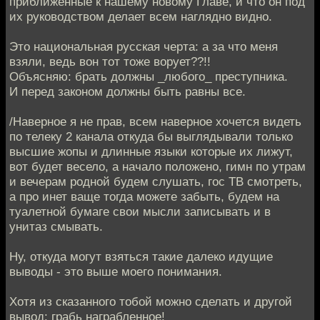
приближённые к нашему новому Главе, и что он под
их руководством делает всем наглядно видно.
Это национальная русская черта: а за что меня
взяли, ведь вон тот тоже ворует??!!
Объясняю: брать должны _любого_ преступника.
И перед законом должны быть равны все.
/Наверное я не прав, всем наверное хочется видеть
по телеку 2 канала откуда бы выглядывали только
высшие жопы и длинные языки которые их лижут,
вот будет весело, а начало положено, гимн по утрам
и вечерам родной будем слушать, гос ТВ смотреть,
а про инет ваще тогда можете забыть, будем на
туалетной бумаге свои мысли записывать и в
унитаз смывать.
Ну, откуда могут взяться такие далеко идущие
выводы - это выше моего понимания.
Хотя из сказанного тобой можно сделать и другой
вывод: грабь награбленное!