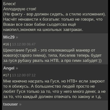
Блеск!
Аплодирую стоя!
(Не факту - вор должен сидеть, а стилю изложения).
Насчёт ненависти к богатым: только не говори, что
Вован все свои бабки сыздетсва ещё
накопил,экономя на школьных завтраках.
Mic29
»
#16 |
13.12.00 06:47
Щекотание Гусей - это отвлекающий маневр от
нового(старого гимна), типа, Киселев теперь будет
за гуся рубаху рвать на НТВ, а про гимн забудет:))
Angel
»
#17 |
13.12.00 07:12
Мне конечно насрать на Гуся, но НТВ+ если закроют
то я обижусь. А большинство людей просто не
любят Гуся только за то, что у него много денег, а не
за то, что каждый должен отвечать по закону и т.д.
tsouser
»