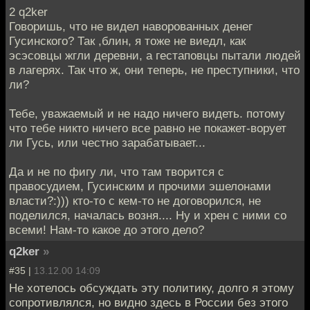
2 q2ker
Говоришь, что не видел наворованных денег
Гусинского? Так ,блин, я тоже не виедл, как
эсэсовцы жгли деревни, а гестаповцы пытали людей
в лагерях. Так что ж, они теперь, не преступники, что
ли?
Тебе, уважаемый и не надо ничего видеть. потому
что тебе никто ничего все равно не покажет-ворует
ли Гусь, или честно зарабатывает...
Да и не по фигу ли, что там творится с
правосудием, Гусинским и прочими эшелонами
власти?:))) кто-то с кем-то не договорился, не
поделился, началась возня.... Ну и хрен с ними со
всеми! Нам-то какое до этого дело?
q2ker
»
#35 |
13.12.00 14:09
Не хотелось обсуждать эту политику, долго я этому
сопротивлялся, но видно здесь в России без этого