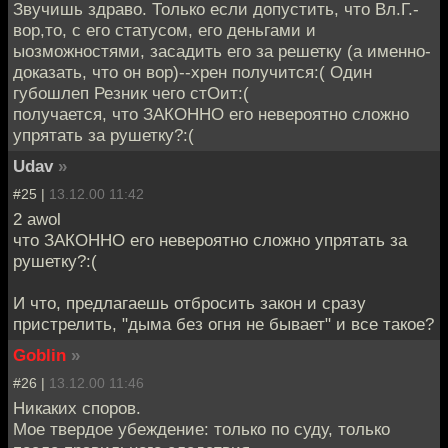
Звучишь здраво. Только если допустить, что Вл.Г.-
вор,то, с его статусом, его деньгами и
ыозможностями, засадить его за решетку (а именно-
доказать, что он вор)--хрен получится:( Один
губошлеп Резник чего стОит:(
получается, что ЗАКОННО его невероятно сложно
упрятать за рушетку?:(
Udav
»
#25 |
13.12.00 11:42
2 awol
что ЗАКОННО его невероятно сложно упрятать за
рушетку?:(
И что, предлагаешь отбросить закон и сразу
пристрелить, "дыма без огня не бывает" и все такое?
Goblin
»
#26 |
13.12.00 11:46
Никаких споров.
Мое твердое убеждение: только по суду, только