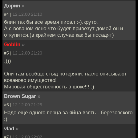
Дорин
»
#4 |
12.12.00 21:10
блин так бы все время писал :-).круто.
А с вованом ясно что будет-привезут домой он и
откупится.(в крайнем случае как бы посадят)
Goblin
»
#5 |
12.12.00 21:20
:)))
Они там вообще стыд потеряли: нагло описывают
вованово имущество!
Мировая общественность в шоке!!! :)
Brown Sugar
»
#6 |
12.12.00 21:25
Надо еще одного перца за яйца взять - березовского
;)
vlad
»
#7 |
12.12.00 22:02