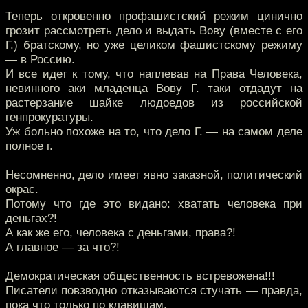
Теперь откровенно профашистский режим цинично
грозит рассмотреть дело и выдать Вову (вместе с его
Г.) братскому, но уже целиком фашистскому режиму
— в Россию.
И все идет к тому, что наплевав на Права Человека,
невинного аки младенца Вову Г. таки отдадут на
растерзание шайке людоедов из российской
генпрокуратуры.
Уж больно похоже на то, что дело Г. — на самом деле
полное г.
Несомненно, дело имеет явно заказной, политический
окрас.
Потому что где это видано: хватать человека при
деньгах?!
А как же его, человека с деньгами, права?!
А главное — за что?!
Демократическая общественность встревожена!!!
Писатели повзводно отказываются стучать — правда,
пока что только по клавишам.