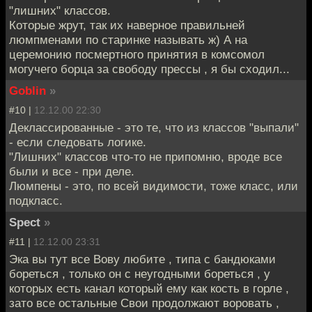
"лишних" классов.
Которые жрут, так их наверное правильней
люмпменами по старинке называть ж) А на
церемонию посмертного принятия в комсомол
могучего борца за свободу прессы , я бы сходил...
Goblin
»
#10 |
12.12.00 22:30
Деклассированные - это те, что из классов "выпали"
- если следовать логике.
"Лишних" классов что-то не припомню, вроде все
были и все - при деле.
Люмпены - это, по всей видимости, тоже класс, или
подкласс.
Spect
»
#11 |
12.12.00 23:31
Эка вы тут все Вову любите , типа с бандюками
бореться , только он с неугодными бореться , у
которых есть канал который ему как кость в горле ,
зато все остальные Свои продолжают воровать ,