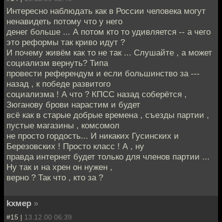
Интересно наблюдать как в России человека могут
ненавидеть потому что у него
денег больше ... А потом кто то удивляется -- а чего
это реформы так криво идут ?
И почему живём как то не так ... Слушайте , а может
социализм вернуть? Типа
провести референдум и если большинство за ---
назад , к победе развитого
социализма ! А что ? КПСС назад соберётся ,
Зюганову брови нарастим и будет
всё как в старые добрые времена , съезды партии ,
пустые магазины , комсомол
не просто гордость... И никаких Гусинских и
Березовских ! Просто класс ! А , ну
правда интернет будет только для членов партии ...
Ну так и на хрен он нужен ,
верно ? Так что , кто за ?
kxмep
»
#15 |
13.12.00 06:39