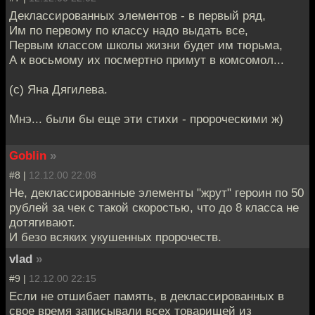
Деклассированных элементов - в первый ряд,
Им по первому по классу надо выдать все,
Первым классом школы жизни будет им тюрьма,
А к восьмому их посмертно примут в комсомол...
(с) Яна Дягилева.
Мнэ... были бы еще эти стихи - пророческими ж)
Goblin
»
#8 |
12.12.00 22:08
Не, деклассированные элементы "жрут" героин по 50
рублей за чек с такой скоростью, что до 8 класса не
дотягивают.
И безо всяких укушенных пророчеств.
vlad
»
#9 |
12.12.00 22:15
Если не отшибает память, в деклассированных в
свое время записывали всех товарищей из