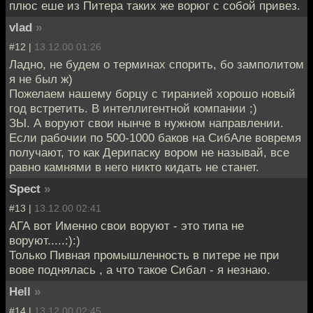
плюс еше из Питера таких же ворюг с собой привез.
vlad
»
#12 |
13.12.00 01:26
Ладно, не будем о терминах спорить, бо замполитом
я не был ж)
Пожелаем нашему борцу с тиранией хорошо новый
год встретить. В интеллигентной компании ;)
ЗЫ. А воруют свои нынче в нужном направлении.
Если рабочии по 500-1000 баков на СибАле вовремя
получают, то как Дерипаску вором не называй, все
равно камнями в него никто кидать не станет.
Spect
»
#13 |
13.12.00 02:41
АГА вот Именно свои воруют - это типа не
воруют.....:):)
Только Пивная промышленность в питере не при
вове поднялась , а что такое Сибал - я незнаю.
Hell
»
#14 |
13.12.00 02:45