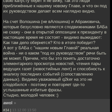
свою капусту берёт я не вижу, так это люди
приближённые к нашему новому Главе, и что он под
их руководством делает всем наглядно видно.
На счет Волошина (не вАлошина) и Абрамовича,
которые безусловно являются сподвижниками БАБа
не скажу - они в открытой оппозиции к президенту в
настоящее время не состоят - видимо выжидают:
Как там дело обернется? Кто в итоге победит?
А вот у БАБа с "нашим новым Главой" реальная
война - ни о каком "под их руководством" речи быть
не может. Причем, что бы это понять достаточно
элементарного просмотра новостей, чтения пары
ведущих газет (новостийных лент) и способность к
анализу последних событий (сопоставлению
данных). Видимо уважаемый q2ker на это не
сподобился - поэтому и повторяет где-то
услышанные избитые фразы.
Стыдно, молодой человек :)
awol
»
#34 |
13.12.00 13:50