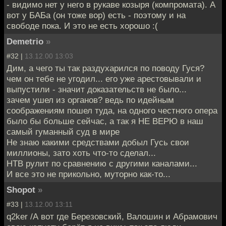
- видимо нет у него в рукаве козыря (компромата). А
вот у БАБа (он тоже вор) есть - поэтому и на
свободе пока. И это не есть хорошо :(
Demetrio
»
#32 |
13.12.00 13:03
Дим, а чего ты так раздухарился по поводу Гуся?
чем он тебе не угодил... его уже арестовывали и
выпустили - значит доказательств не было...
зачем ушел из органов? ведь по идейным
соображениям пошел туда, на одного честного опера
было бы больше сейчас, а так я НЕ ВЕРЮ в наш
самый гуманный суд в мире
Не знаю какими средствами добыл Гусь свои
миллионы, зато хоть что-то сделал...
НТВ рулит по сравнению с другими каналами...
И все это не прикольно, муторно как-то...
Shopot
»
#33 |
13.12.00 13:11
q2ker /А вот где Березовский, Валошин и Абрамович