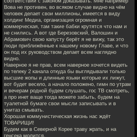
соответствии с законом доказывать. Мне например
Вова не противен, во всяком случае видно на чём
человек делает свои миллионы, имеется в виду
холдинг Медиа, организация огромная и
коммерческая, там такие бабки крутятся что нам и
не снились. А вот где Березовский, Валошин и
Абрамович свою капусту берёт я не вижу, так это
люди приближённые к нашему новому Главе, и что
он под их руководством делает всем наглядно
видно.
Наверное я не прав, всем наверное хочется видеть
по телеку 2 канала откуда бы выглядывали только
высшие жопы и длинные языки которые их лижут,
вот будет весело, а начало положено, гимн по утрам
и вечерам родной будем слушать, гос ТВ смотреть,
а про инет ваще тогда можете забыть, будем на
туалетной бумаге свои мысли записывать и в
унитаз смывать.
Хорошая коммунистическая жизнь нас ждёт
ТОВАРИЩИ!
Будем как в Северной Корее траву жрать, и на
генсека молится.