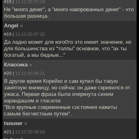
#18 |
13.12.00 07:29
Не "много денег", а "много наворованных денег" - что
большая разница.
Angel
»
#19 |
13.12.00 07:32
Да ладно может для кого0то это имеет значение, но
для большинства из "толпы" основное, что "ах ты
богатый, а мы бедные..."
Классика
»
#20 |
13.12.00 09:21
В другое время Корейко и сам купил бы такую
занятную книжицу, но сейчас он даже скривился от
ужаса. Первая фраза была очеркнута синим
карандашом и гласила:
"Все крупные современные состояния нажиты
самым бесчестным путем".
tsouser
»
#21 |
13.12.00 09:50