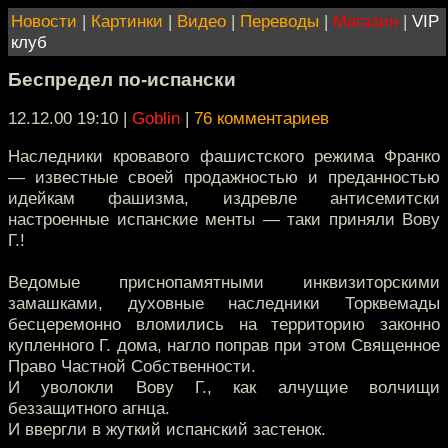
Новости
|
Картинки
|
Видео
|
Переводы
|
Магазин
|
VIP
клуб
Беспредел по-испански
12.12.00 19:10
|
Goblin
|
76 комментариев
Наследники кровавого фашистского режима Франко
— известные своей продажностью и преданностью
идейкам фашизма, издревле антисемитски
настроенные испанские менты — таки приняли Вову
Г.!
Ведомые приснопамятными инквизиторскими
замашками, духовные наследники Торквемады
бесцеремонно вломились на территорию законно
купленного Г. дома, нагло поправ при этом Священное
Право Частной Собственности.
И уволокли Вову Г., как алчущие волчищи
беззащитного агнца.
И ввергли в жуткий испанский застенок.