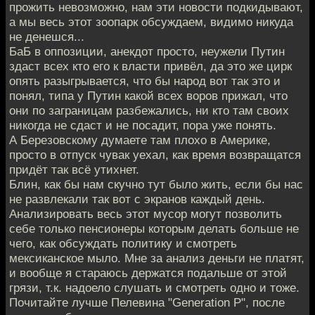
прожить невозможно, нам эти новости подкидывают,
а мы весь этот зоопарк обсуждаем, видимо никуда
не денешся...
БаБ в оппозиции, анекдот просто, неужели Путин
здаст всех кто его к власти привёл, да это же цирк
опять разыгрывается, что бы народ вот так это и
понял, типа у Путин какой всех воров прижал, что
они по заграницам разбежались, ни кто там своих
никогда не сдаст и не посадит, пора уже понять.
А Березовскому думаете там плохо в Америке,
просто в отпуск чувак уехал, как время возвращатся
придёт так всё утихнет.
Блин, как бы нам скучно тут было жить, если бы нас
не развлекали так вот с экранов каждый день.
Анализировать весь этот мусор могут позволить
себе только пенсионеры которым делать больше не
чего, как обсуждать политику и смотреть
мексиканское мыло. Мне за анализ деньги не платят,
и вообще я стараюсь держатся подальше от этой
грязи, т.к. надоело слушать и смотреть одно и тоже.
Почитайте лучше Пелевина "Generation P", после