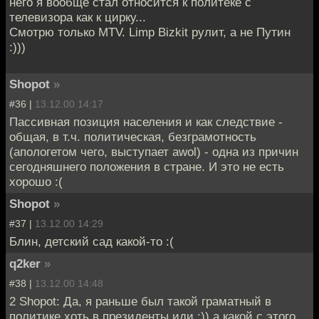
него я вообще стал относится к политеке с
телевизора как к цирку...
Смотрю только MTV. Limp Bizkit рулит, а не Путин
:)))
Shopot
»
#36 |
13.12.00 14:17
Пассивная позиция населения и как следствие -
общая, в т.ч. политическая, безграмотность
(апологетом чего, выступает awol) - одна из причин
сегодняшнего положения в стране. И это не есть
хорошо :(
Shopot
»
#37 |
13.12.00 14:29
Блин, детский сад какой-то :(
q2ker
»
#38 |
13.12.00 14:48
2 Shopot: Да, я раньше был такой граматный в
политике хоть в президенты иди :)) а какой с этого