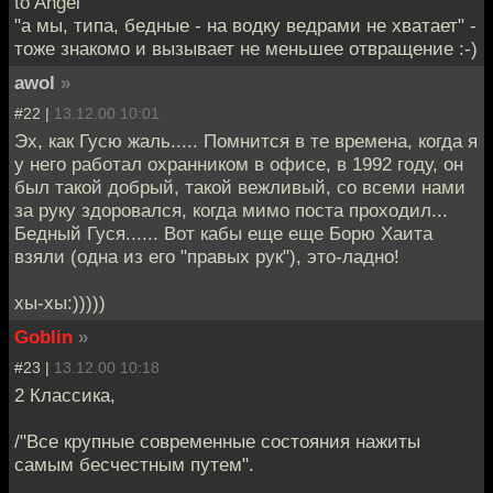
to Angel
"а мы, типа, бедные - на водку ведрами не хватает" -
тоже знакомо и вызывает не меньшее отвращение :-)
awol
»
#22 |
13.12.00 10:01
Эх, как Гусю жаль..... Помнится в те времена, когда я
у него работал охранником в офисе, в 1992 году, он
был такой добрый, такой вежливый, со всеми нами
за руку здоровался, когда мимо поста проходил...
Бедный Гуся...... Вот кабы еще еще Борю Хаита
взяли (одна из его "правых рук"), это-ладно!
хы-хы:)))))
Goblin
»
#23 |
13.12.00 10:18
2 Классика,
/"Все крупные современные состояния нажиты
самым бесчестным путем".