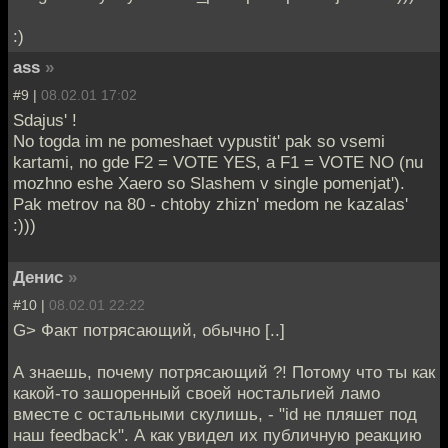
:)
ass
»
#9 |
08.02.01 17:02
Sdajus' !
No togda im ne pomeshaet vypustit' pak so vsemi
kartami, no gde F2 = VOTE YES, a F1 = VOTE NO (nu
mozhno eshe Xaero so Slashem v single pomenjat').
Pak metrov na 80 - chtoby zhizn' medom ne kazalas'
:)))
Денис
»
#10 |
08.02.01 22:22
G> Факт потрясающий, обычно [..]
А знаешь, почему потрясающий ?! Потому что ты как
какой-то зашоренный своей ностальгией ламо
вместе с остальными скулишь, - "id не пляшет под
наш feedback". А как увидел их публичную реакцию