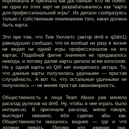
опробовала и признала как достойные. Кто не понял:
ни одна из этих карт не разрабатывались как "карта
для профессиональной игры". Их делали сообразуясь
только с собственным пониманием того, какая должна
быть карта.
Это при том, что Тим Уиллитс (автор dm6 и q2dm1)
равнодушно сообщал, что он вообще ни разу в жизни
не видел ни одной игры профессионалов на его
картах. Подобной фигне значения не придавалось
никогда, и потому далее карты делали всем колхозом.
Ни у одной карты из QIII нет конкретного автора. То,
что данные карты получились удачными — простая
случайность. А вот то, что остальные удачными не
получились — не менее простая закономерность.
Общественность в лице Team Abuse уже меняла
расклад рулезов на dm6. Ну, чтобы в нее играть было
интересно. В оригинале расклад, мягко говоря,
выглядит неважно, ибо сделан абы как.
Общественности оказалось виднее — где и что
должно лежать. Потому что именно она,