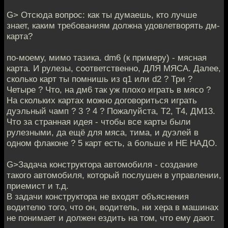
G> Отсюда вопрос: как ты думаешь, кто лучше
знает, каким требованиям должна удовлетворять дм-
карта?
по-моему, мимо тазика. dm6 (к примеру) - мясная
карта. И рулезы, соответственно, ДЛЯ МЯСА. Далее,
сколько карт ты помнишь из q1 или d2 ? Три ?
Четыре ? Что, на дм6 так уж плохо играть в мясо ?
На скольких картах можно договориться играть
дуэльный чамп ? 3 ? 4 ? Пожалуйста, Т2, Т4, ДМ13.
Что за странная идея - чтобы все карты были
рулезными, да ещё для мяса, тима, и дуэлей в
одном флаконе ? 5 карт есть, а больше и НЕ НАДО.
G>Задача конструктора автомобиля - создание
такого автомобиля, который послушен в управлении,
приемист и т.д.
В задачи конструктора не входят объяснения
водителю того, что он, водитель, ни хера в машинах
не понимает и должен ездить на том, что ему дают.