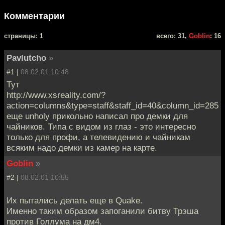
Комментарии
cтраницы: 1
всего: 31,
Goblin
: 16
Pavlutcho
»
#1 |
08.02.01 10:48
Тут
http://www.xsreality.com/?
action=columns&type=staff&staff_id=40&column_id=285
еще unholy прикольно написал про демки для
чайников. Типа с видом из глаз - это интересно
только для профи, а телевидению и чайникам
всяким надо демки из камер на карте.
Goblin
»
#2 |
08.02.01 10:55
Их пытались делать еще в Quake.
Именно таким образом запоганили битву Трэша
против Голлума на дм4.