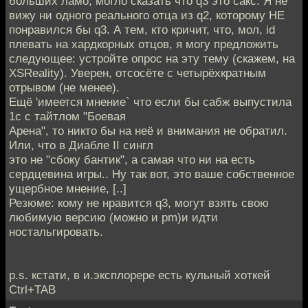
больших ламо, могло сказать что q3 это сакс. Я не
вижу ни одного реального отца из q2, которому HЕ
понравился бы q3. А тем, кто кричит, что, мол, id
плевать на хардкорных отцов, я могу предложить
следующее: устройте опрос на эту тему (скажем, на
XSReality). Уверен, отсосёте с четырёхкратным
отрывом (не менее).
Ещё 'имеется мнение` что если бы сабж выпустила
1с с тайтлом "Боевая
Арена", то никто бы на неё и внимания не обратил.
Или, что в Диабле II сингл
это не "сбоку бантик", а самая что ни на есть
сердцевина игры.. Hу так вот, это ваше собственное
ущербное мнение, [..]
Резюме: кому не нравится q3, могут взять свою
любимую версию (можно и pm)и идти
ностальгировать.
p.s. кстати, в и.эксплорере есть кульный хоткей
Ctrl+TAB