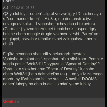
Fort
»
#11 |
09.02.01 03:55
Q3 ya lubluy... ochen'....igral vo vse igry ID nachenaya
s "commander keen"... A q3ta, eto demonstraciya
novogo dvizhka... I voobshe, ochevidno chto avtora
(Carmack) yavno interesuet tehnicheskii aspect igry
bolshe chem mnogie drugie vazhnye veshi. Paren' on -
ne glupyi, pravda v tehnike svoei zakopalsya cherez-
chUR....
F q3ta nemnogo shalturili v nekotoryh mestah...
Voobshe-to talant est'- speshat tol'ko slishkom. Pomnite
kogda posle "Wolf3d" ID vypustila "Spear of Destiny"?
Vryatli kto skazhet chto "Spear of Destiny" luchshe
chem Wolf3d (i eto deistvitel'no tak)... no ya iz za etogo
mordu by IDshnikam bit' ne stal.... A nashet DOOM3...
ochen' lubopytno chto budet... zhdat' ya ne lubluy.
Goblin
»