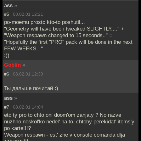
ass
»
#5 |
08.02.01 12:21
po-moemu prosto kto-to poshutil...
"Geometry will have been tweaked SLIGHTLY...." +
"Weapon respawn changed to 15 seconds.." =
"Hopefully the first "PRO" pack will be done in the next
FEW WEEKS..."
:))
Goblin
»
#6 |
08.02.01 12:39
Ты дальше почитай :)
ass
»
#7 |
08.02.01 14:04
eto ty pro to chto oni doom'om zanjaty ? No razve
nuzhno neskol'ko nedel' na to, chtoby perekidat' items'y
po karte!!!?
Weapon respawn - est' zhe v console comanda dlja