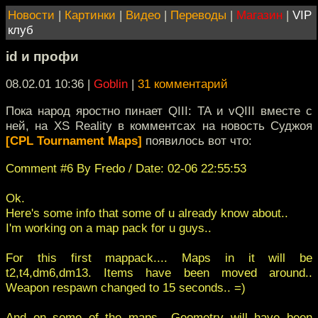
Новости
|
Картинки
|
Видео
|
Переводы
|
Магазин
|
VIP
клуб
id и профи
08.02.01 10:36
|
Goblin
|
31 комментарий
Пока народ яростно пинает QIII: TA и vQIII вместе с
ней, на XS Reality в комментсах на новость Суджоя
[CPL Tournament Maps]
появилось вот что:
Comment #6 By Fredo / Date: 02-06 22:55:53
Ok.
Here's some info that some of u already know about..
I'm working on a map pack for u guys..
For this first mappack.... Maps in it will be
t2,t4,dm6,dm13. Items have been moved around..
Weapon respawn changed to 15 seconds.. =)
And on some of the maps.. Geometry will have been