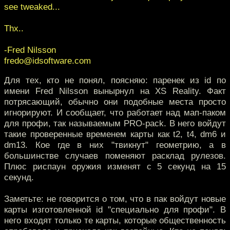
see tweaked...
Thx..
-Fred Nilsson
fredo@idsoftware.com
Для тех, кто не понял, поясняю: паренек из id по
имени Fred Nilsson вынырнул на XS Reality. Факт
потрясающий, обычно они подобные места просто
игнорируют. И сообщает, что работает над мап-паком
для профи, так называемым PRO-pack. В него войдут
такие проверенные временем карты как t2, t4, dm6 и
dm13. Кое где в них "твикнут" геометрию, а в
большинстве случаев поменяют расклад рулезов.
Плюс риспаун оружия изменят с 5 секунд на 15
секунд.
Заметьте: не говорится о том, что в пак войдут новые
карты изготовленной id "специально для профи". В
него входят только те карты, которые общественность