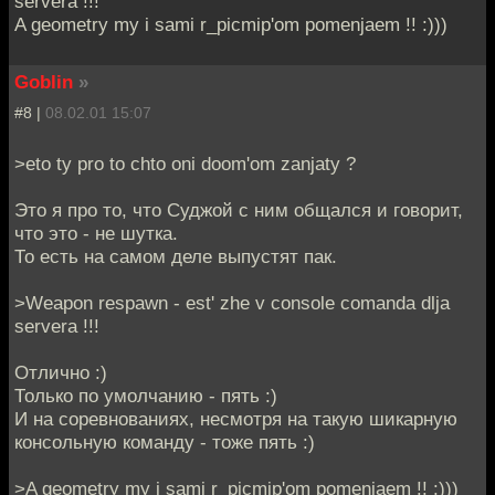
servera !!!
A geometry my i sami r_picmip'om pomenjaem !! :)))
Goblin
»
#8 |
08.02.01 15:07
>eto ty pro to chto oni doom'om zanjaty ?
Это я про то, что Суджой с ним общался и говорит,
что это - не шутка.
То есть на самом деле выпустят пак.
>Weapon respawn - est' zhe v console comanda dlja
servera !!!
Отлично :)
Только по умолчанию - пять :)
И на соревнованиях, несмотря на такую шикарную
консольную команду - тоже пять :)
>A geometry my i sami r_picmip'om pomenjaem !! :)))