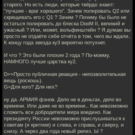
старого. Но есть люди, которые твёрдо знают:
"лучшее - враг хорошего". Зачем полировать Q2 или
скрещивать его c Q1 ? Зачем ? Почему бы было не
остаться полировать до блеска DooM II, великий и
ужасный ? Или, может, вольфенштейн ? Я думаю вы
просто не отдаёте себе отчёта в том, чего вы ждали.
К концу года звезда ку3 вероятно потухнет.
И что ? Это были плохие 2 года ? По-моему,
НАМНОГО лучше царства ку2.
D>>Просто публичная реакция - непозволительная
вещь (роскошь).
G>Для кого? Для них?
ну да. АРМИЯ фэнов. Дело не в деньгах, дело во
времени. Или даже не во времени.. Как невозможно
сложить все добродетели мира воедино. Как
президенту России невозможно прислушиваться к
советам (и критике) и слева, и справа, и сверху, и
снизу. А через два года новый релиз. Ы ?