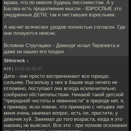
мрака, что по неволе будешь пессимистом. А у
Басова есть продолжение мысли - ВЗРОСЛЫЕ это
умудренные ДЕТИ, так и неставшие взрослыми.
А насчет всяческих уродов полностью согласен. Где
они почкуются неясно.
Вспомни Стругацких - Демиург искал Терапевта и
даже он нашел его поздно
SHnireck
»
#19 |
10.02.01 02:57
Дети - они просто воспринимают все гораздо
сильнее. Поскольку у них в башке еще ничего не
отложено, поступают они всегда исключительно
сообразно обстаятельствам. Никакой такой детской
"природной чистоты и невинности" в природе нет, я,
к примеру, ясно помню, что примерно с четырех лет
меня очень занимал вопрос, есть ли, простите, у
девочек хуй. Занимал до того возраста, когда я это
наконец не выяснил. Все это - при полном осознании