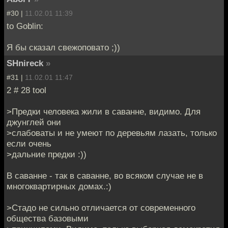
#30 |
11.02.01 11:39
to Goblin:
Я бы сказал свежоповато ;))
SHnireck
»
#31 |
11.02.01 11:47
2 # 28 tool
>Предки человека жили в саванне, видимо. Для
джунглей они
>слабоваты и не умеют по деревьям лазать, только
если очень
>дальние предки :))
В саванне - так в саванне, во всяком случае не в
многоквартирных домах.:)
>Стадо не сильно отличается от современного
общества базовыми