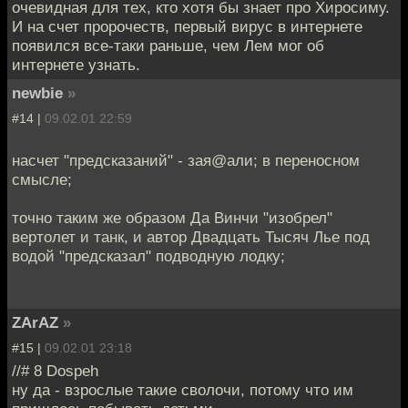
очевидная для тех, кто хотя бы знает про Хиросиму.
И на счет пророчеств, первый вирус в интернете
появился все-таки раньше, чем Лем мог об
интернете узнать.
newbie
»
#14 |
09.02.01 22:59
насчет "предсказаний" - зая@али; в переносном
смысле;
точно таким же образом Да Винчи "изобрел"
вертолет и танк, и автор Двадцать Тысяч Лье под
водой "предсказал" подводную лодку;
ZArAZ
»
#15 |
09.02.01 23:18
//# 8 Dospeh
ну да - взрослые такие сволочи, потому что им