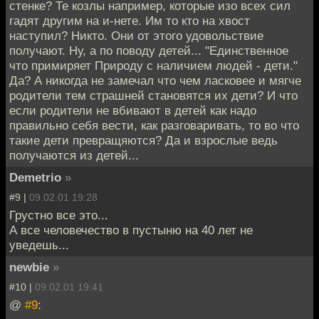
стенке? Те козлы например, которые изо всех сил
гадят другим на и-нете. Им то кто на хвост
наступил? Никто. Они от этого удовольствие
получают. Ну, а по поводу детей... "Единственное
что примиряет Природу с наличием людей - дети."
Да? А никогда не замечал что чем ласковее и мягче
родители тем страшней становятся их дети? И что
если родители не вбивают в детей как надо
правильно себя вести, как разговаривать, то во что
такие дети превращяются? Да и взрослые ведь
получаются из детей...
Demetrio
»
#9 |
09.02.01 19:28
Грустно все это...
А все человечество в пустыню на 40 лет не
уведешь...
newbie
»
#10 |
09.02.01 19:41
@
#9
: