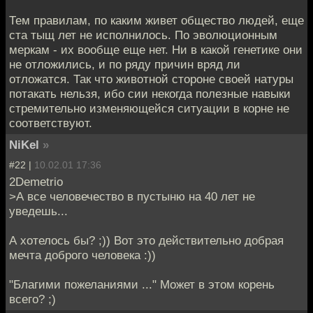
Тем правилам, по каким живет общество людей, еще
ста тыщ лет не исполнилось. По эволюционным
меркам - их вообще еще нет. Ни в какой генетике они
не отложились, и по ряду причин вряд ли
отложатся. Так что животной стороне своей натуры
потакать нельзя, ибо сии некогда полезные навыки
стремительно изменяющейся ситуации в корне не
соответствуют.
NiKel
»
#22 |
10.02.01 17:36
2Demetrio
>А все человечество в пустыню на 40 лет не
уведешь...
А хотелось бы? ;)) Вот это действительно добрая
мечта доброго человека :))
"Благими пожеланиями ..." Может в этом корень
всего? ;)