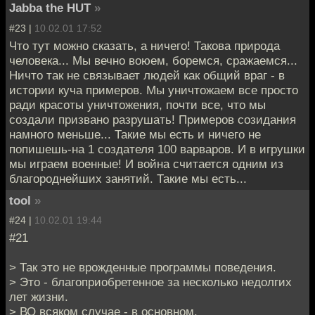
Jabba the HUT
»
#23 |
10.02.01 17:52
Что тут можно сказать, а ничего! Такова природа
человека... Мы вечно воюем, боремся, сражаемся...
Ничто так не связывает людей как общий враг - в
истории куча примеров. Мы уничтожаем все просто
ради красоты уничтожения, почти все, что мы
создали призвано разрушать! Примеров созидания
намного меньше... Такие мы есть и ничего не
попишешь-на 1 создателя 100 варваров. И в игрушки
мы играем военные! И война считается одним из
благороднейших занятий. Такие мы есть...
tool
»
#24 |
10.02.01 19:44
#21
> Так это не врожденные программы поведения.
> Это - благоприобретенное за несколько недолгих
лет жизни.
> ВО всяком случае - в основном.