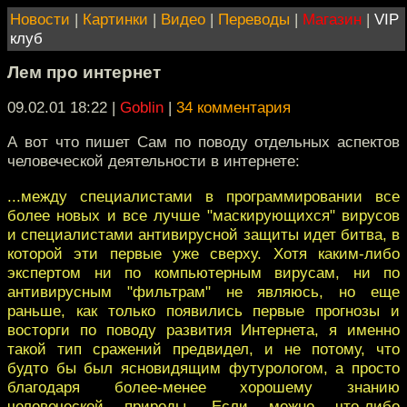
Новости
|
Картинки
|
Видео
|
Переводы
|
Магазин
|
VIP
клуб
Лем про интернет
09.02.01 18:22
|
Goblin
|
34 комментария
А вот что пишет Сам по поводу отдельных аспектов
человеческой деятельности в интернете:
...между специалистами в программировании все
более новых и все лучше "маскирующихся" вирусов
и специалистами антивирусной защиты идет битва, в
которой эти первые уже сверху. Хотя каким-либо
экспертом ни по компьютерным вирусам, ни по
антивирусным "фильтрам" не являюсь, но еще
раньше, как только появились первые прогнозы и
восторги по поводу развития Интернета, я именно
такой тип сражений предвидел, и не потому, что
будто бы был ясновидящим футурологом, а просто
благодаря более-менее хорошему знанию
человеческой природы. Если можно что-либо