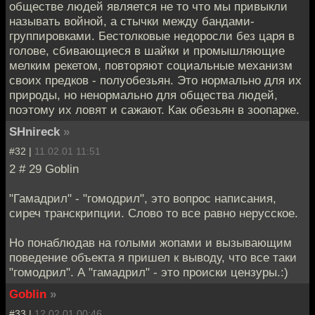
обществе людей является не то что мы привыкли
называть войной, а стычки между бандами-
группировками. Бестолковые недоросли без царя в
голове, сбивающиеся в шайки и промышляющие
мелким рекетом, повторяют социальные механизм
своих предков - полуобезьян. Это нормально для их
природы, но ненормально для общества людей,
поэтому их ловят и сажают. Как обезьян в зоопарке.
SHnireck
»
#32 |
11.02.01 11:51
2 # 29 Goblin
"Гамадрил" - "гомодрил", это вопрос написания,
сиреч транскрипции. Слово то все равно нерусское.
Но понаблюдав на голыми жопами и вызывающим
поведение объекта я пришел к выводу, что все таки
"гомодрил". А "гамадрил" - это происки цензуры.:)
Goblin
»
#33 |
12.02.01 00:46