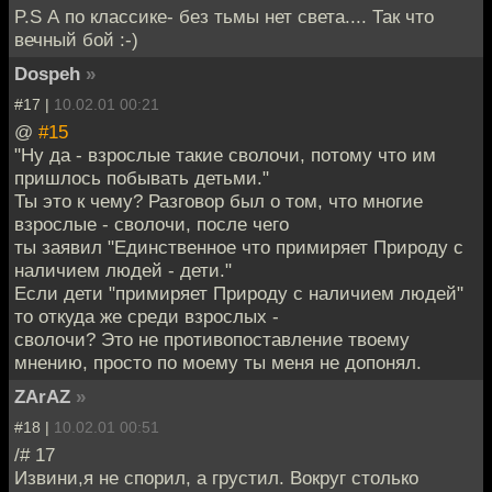
P.S А по классике- без тьмы нет света.... Так что
вечный бой :-)
Dospeh
»
#17 |
10.02.01 00:21
@
#15
"Ну да - взрослые такие сволочи, потому что им
пришлось побывать детьми."
Ты это к чему? Разговор был о том, что многие
взрослые - сволочи, после чего
ты заявил "Единственное что примиряет Природу с
наличием людей - дети."
Если дети "примиряет Природу с наличием людей"
то откуда же среди взрослых -
сволочи? Это не противопоставление твоему
мнению, просто по моему ты меня не допонял.
ZArAZ
»
#18 |
10.02.01 00:51
/# 17
Извини,я не спорил, а грустил. Вокруг столько