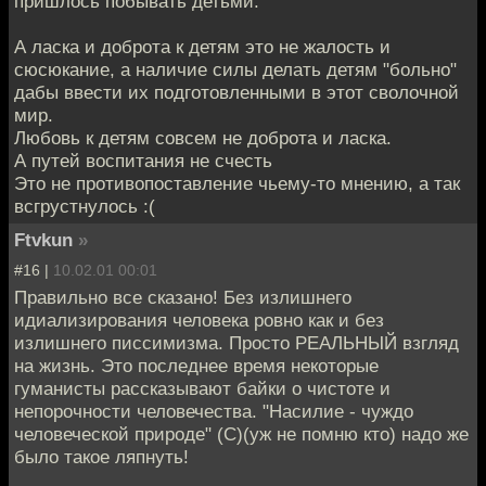
пришлось побывать детьми.
А ласка и доброта к детям это не жалость и
сюсюкание, а наличие силы делать детям "больно"
дабы ввести их подготовленными в этот сволочной
мир.
Любовь к детям совсем не доброта и ласка.
А путей воспитания не счесть
Это не противопоставление чьему-то мнению, а так
всгрустнулось :(
Ftvkun
»
#16 |
10.02.01 00:01
Правильно все сказано! Без излишнего
идиализирования человека ровно как и без
излишнего писсимизма. Просто РЕАЛЬНЫЙ взгляд
на жизнь. Это последнее время некоторые
гуманисты рассказывают байки о чистоте и
непорочности человечества. "Насилие - чуждо
человеческой природе" (С)(уж не помню кто) надо же
было такое ляпнуть!