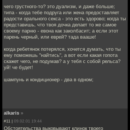
чего грустного-то? это дуализм, и даже больше;
типа - когда тебе подруга или жена предоставляет
радости орального секса - это есть здорово; когда ты
представишь, что твоя дочка делает то же самое
своему парню - евона как заколбасит; а если этот
парень черный, или еврей? тада вааше!
когда ребетянок потерялся, хочется думать, что ты
ему поможешь "найтись", а вот если какая гопота
скажет чего, не подумав? а у тебя с собой рельса?
уй! че будет!
шампунь и кондиционер - два в одном;
alkaris
»
#11 |
09.02.01 19:44
Обстоятельства выковывают клинок твоего