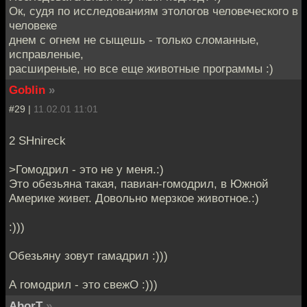
Ок, судя по исследованиям этологов человеческого в
человеке
днем с огнем не сыщешь - только сломанные,
исправленые,
расширеные, но все еще животные программы :)
Goblin
»
#29 |
11.02.01 11:01
2 SHnireck
>Гомодрил - это не у меня.:)
Это обезьяна такая, павиан-гомодрил, в Южной
Америке живет. Довольно мерзкое животное.:)
:)))
Обезьяну зовут гамадрил :)))
А гомодрил - это свежО :)))
AborT
»