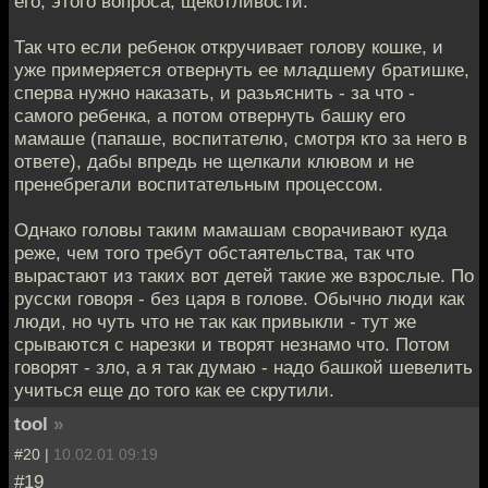
его, этого вопроса, щекотливости.
Так что если ребенок откручивает голову кошке, и
уже примеряется отвернуть ее младшему братишке,
сперва нужно наказать, и разьяснить - за что -
самого ребенка, а потом отвернуть башку его
мамаше (папаше, воспитателю, смотря кто за него в
ответе), дабы впредь не щелкали клювом и не
пренебрегали воспитательным процессом.
Однако головы таким мамашам сворачивают куда
реже, чем того требут обстаятельства, так что
вырастают из таких вот детей такие же взрослые. По
русски говоря - без царя в голове. Обычно люди как
люди, но чуть что не так как привыкли - тут же
срываются с нарезки и творят незнамо что. Потом
говорят - зло, а я так думаю - надо башкой шевелить
учиться еще до того как ее скрутили.
tool
»
#20 |
10.02.01 09:19
#19