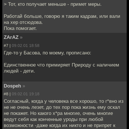
> Тот, кто получает меньше - примет меры.
Работай больше, говорю я таким кадрам, или вали
на хер отсюдова.
Пока помогает.
ZArAZ
»
#7 |
09.02.01 18:58
Где-то у Басова, по моему, прописано:
Единственное что примиряет Природу с наличием
людей - дети.
Dospeh
»
#8 |
09.02.01 19:18
Согласный, когда у человека все хорошо, то г*вно из
не не очень лезет, до тех пор пока жизнь ему оскал
не покажет. Но какого х*ра многие, очень многие
ведут себя как конченные уроды при любой
возможности -даже когда их никто и не припрет к