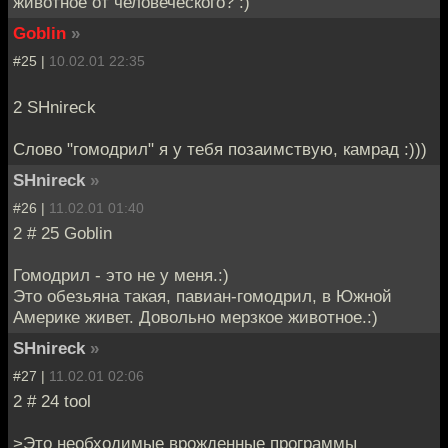
животное от человеческого? :)
Goblin
»
#25 |
10.02.01 22:35
2 SHnireck
Слово "гомодрил" я у тебя позаимствую, камрад :)))
SHnireck
»
#26 |
11.02.01 01:40
2 # 25 Goblin
Гомодрил - это не у меня.:)
Это обезьяна такая, павиан-гомодрил, в Южной
Америке живет. Довольно мерзкое животное.:)
SHnireck
»
#27 |
11.02.01 02:06
2 # 24 tool
>Это необходимые врожденные программы