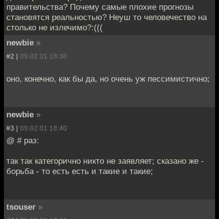
правительства? Почему самые плохие прогнозы
становятся реальностью? Неуш то человечество на
столько не излечимо?:(((
newbie
»
#2 |
09.02.01 18:38
оно, конечно, как бы да, но очень уж пессимистично;
newbie
»
#3 |
09.02.01 18:40
@ # раз:
так так категорично никто не заявляет; сказано же -
борьба - то есть есть и такие и такие;
tsouser
»