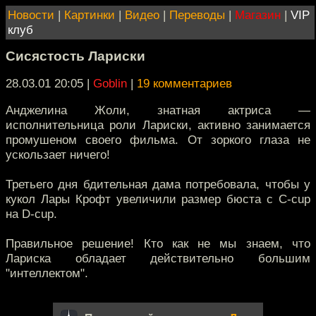
Новости
|
Картинки
|
Видео
|
Переводы
|
Магазин
|
VIP
клуб
Сисястость Лариски
28.03.01 20:05
|
Goblin
|
19 комментариев
Анджелина Жоли, знатная актриса —
исполнительница роли Лариски, активно занимается
промушеном своего фильма. От зоркого глаза не
ускользает ничего!
Третьего дня бдительная дама потребовала, чтобы у
кукол Лары Крофт увеличили размер бюста с C-cup
на D-cup.
Правильное решение! Кто как не мы знаем, что
Лариска обладает действительно большим
"интеллектом".