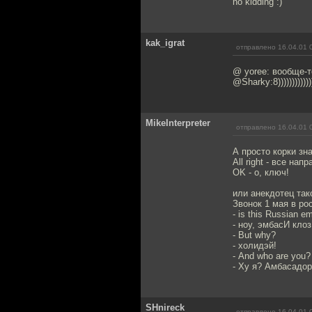
no kidding :)
kak_igrat
отправлено 16.04.01 
@ yoree: вообще-т
@Sharky:8)))))))))))))))
MikeInterpreter
отправлено 16.04.01 
А просто корки зн
All right - все напр
OK - о, ключ!
или анекдотец так
Звонок 1 мая в ро
- is this Russian 
- ноу, эмбасИ кло
- But why?
- холидэй!
- And who are you?
- Ху я? Амбасадор
SHnireck
отправлено 16.04.01 