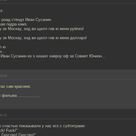
з:
 роад стендз Иван Сусанин.
ая гидра камз.
ту зе Москау, энд ви щелл гив ю мени рублез!
ту зе Москау, энд ви щелл гив ю мени долларз!
л ю.
...
 Иван Сусанин из э нэшнл хиероу оф зе Совиет Юнион...
03:29
тах сам краснею.
льма ..................
08:12
 счастью показывали у нас его с субтитрами:
ck! Fuck!"
 Гадство! Гадство!"