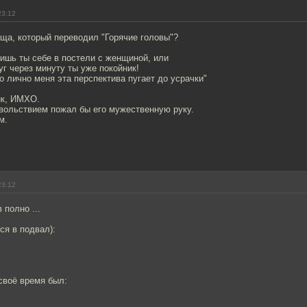
23:12
ища, который переводил "Горячие головы"?
ишь ты себе в постели с женщиной, или
уг через минуту ты уже покойник!
но лично меня эта перспектива пугает до усрачки"
ик, ИМХО.
овольствием пожал бы его мужественную руку.
м.
23:12
 полно ...
ся в подвал):
 своё время был: