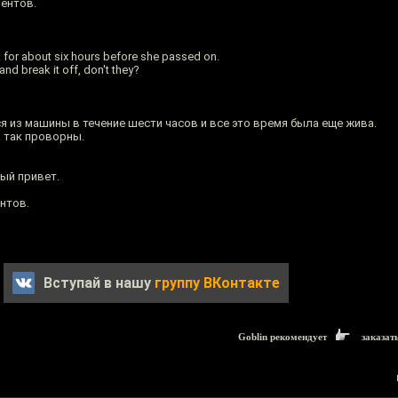
рентов.
k for about six hours before she passed on.
 and break it off, don't they?
ься из машины в течение шести часов и все это время была еще жива.
а так проворны.
ый привет.
нтов.
Вступай в нашу
группу ВКонтакте
Goblin рекомендует
заказат