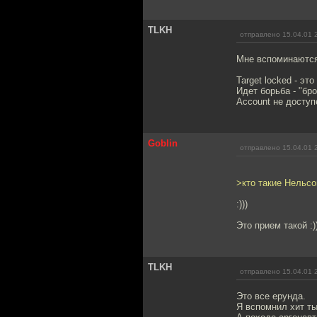
TLKH
отправлено 15.04.01 
Мне вспоминаются
Target locked - эт
Идет борьба - "бр
Account не доступ
Goblin
отправлено 15.04.01 
>кто такие Нельс
:)))
Это прием такой :))
TLKH
отправлено 15.04.01 
Это все ерунда.
Я вспомнил хит т