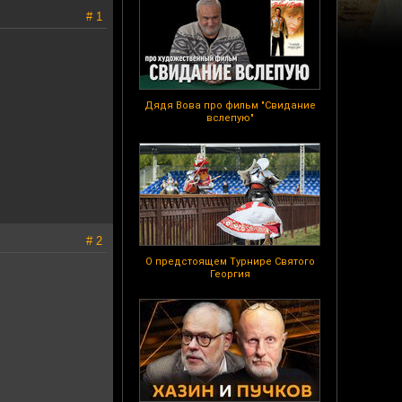
# 1
Дядя Вова про фильм "Свидание
вслепую"
# 2
О предстоящем Турнире Святого
Георгия