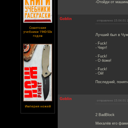
-Отойди от машин
Goblin
отправлено 15.04.01 
Советские
учебники 1940-50х
Лучший был в Чужи
годов
- Fuck!
- Черт!
- Fuck!
- О боже!
- Fuck!
- Ой!
Последний, понятн
Goblin
отправлено 15.04.01 
Империя ножей
2 BadBlock
Михалёв его фами