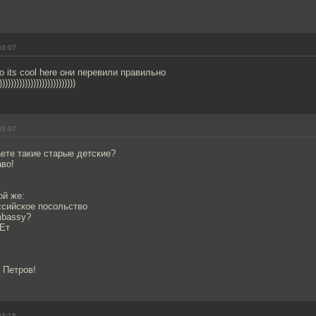
03:07
о its cool here они перевили правильно
))))))))))))))))))))))))
03:07
аете такие старые детские?
аво!
ой же:
ссийское посольство
embassy?
зЕт
 Петров!
03:18