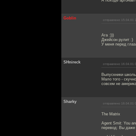
А походе аргонавт
Goblin
отправлено 15.04.01 
Ага :)))
Джейсон рулит :)
У меня перед глаза
SHnireck
отправлено 16.04.01 
Выпускники школы
Мало того - скучн
совсем не америка
Sharky
отправлено 16.04.01 
The Matrix
Agent Smit: You a
перевод: Вы даже