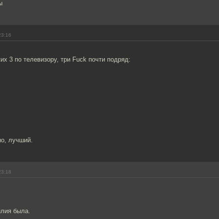
ы
23:16
х 3 по телевизору, три Fuck почти подряд:
о, лучший.
23:18
лия была.