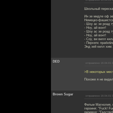
Школьный переска
Ин зе мидле оф зе
Немецко-фашистск
- Шоу ас зе роад 
- Ноу, ай вонт!
- Шоу ас зе роад 
- Ноу, ай вонт!
- Соу, ви вилл кил
- Перхепс прабобли
Энд зей килл хим.
DED
отправлено 16.04.01 
>В некоторых мес
Похоже я не видел фи
Brown Sugar
отправлено 16.04.01 
Фильм Магнолия, к
героиня: "Fuck! Fu
перевод: "Гадство!