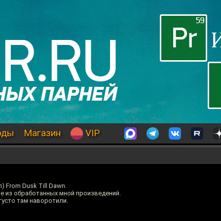
оды
Магазин
VIP
 From Dusk Till Dawn.
е из обработанных мной произведений.
 густо там наворотили.