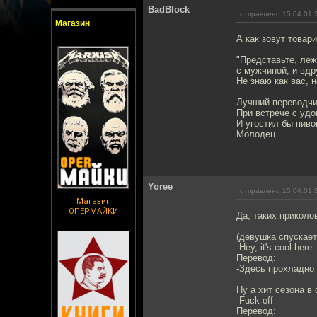
BadBlock
отправлено 15.04.01 
Магазин
А как зовут товар
"Представьте, леж
с мужчиной, и вдр
Не знаю как вас, 
Лучший переводч
При встрече с уд
И угостил бы пиво
Молодец.
Yoree
отправлено 15.04.01 
Магазин
ОПЕРМАЙКИ
Да, таких приколов
(девушка спускает
-Hey, it's cool here
Перевод:
-Здесь прохладно
Ну а хит сезона в
-Fuck off
Перевод: