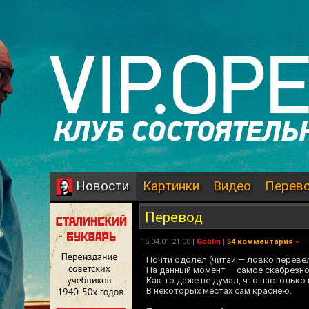
Картинки
Видео
Перев
Новости
Перевод
15.04.01 21:08 |
Goblin
|
54 комментария
»
Почти одолел (читай — ловко перевел)
На данный момент — самое скабрезно
Как-то даже не думал, что настолько
В некоторых местах сам краснею.