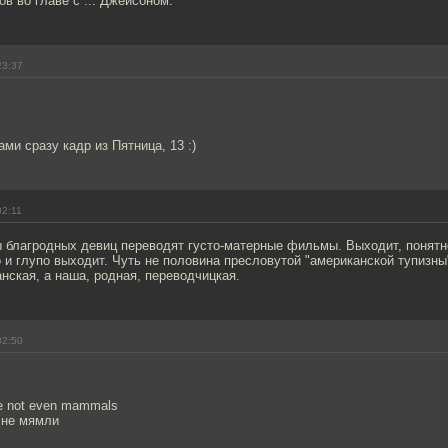
ов во главе с ... Джейсоном.
23:37
ми сразу кадр из Пятница, 13 :)
02:11
 благродных девиц переводят густо-матерные фильмы. Выходит, понятн
о и глупо выходит. Чуть не половина пресловутой "американской тупизны
нская, а наша, родная, переводчицкая.
02:50
re not even mammals
 не мямли