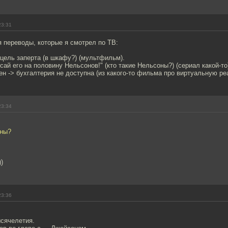
23:31
 переводы, которые я смотрел по ТВ:
о цель заперта (в шкафу?) (мультфильм).
осай его на половину Нельсонов!" (кто такие Нельсоны?) (сериал какой-то
ен -> бухгалтерия не доступна (из какого-то фильма про виртуальную ре
23:34
оны?
)
23:36
ысячелетия.