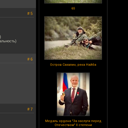
65
# 5
)
альность)
# 6
Остров Сахалин, река Найба
# 7
Медаль ордена "За заслуги перед
Отечеством" II степени