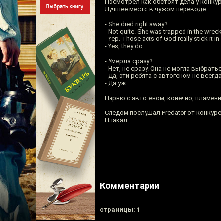
Посмотрел как обстоят дела у конку
Лучшее место в чужом переводе:
- She died right away?
- Not quite. She was trapped in the wrec
- Yep. Those acts of God really stick it in
- Yes, they do.
- Умерла сразу?
- Нет, не сразу. Она не могла выбрат
- Да, эти ребята с автогеном не всегд
- Да уж.
Парню с автогеном, конечно, пламенн
Следом послушал Predator от конкуре
Плакал.
Комментарии
cтраницы: 1