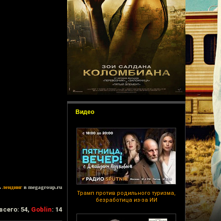
Видео
ь
лендинг
в megagroup.ru
Трамп против родильного туризма,
безработица из-за ИИ
всего: 54,
Goblin
: 14