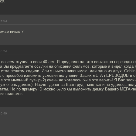
ся.
15:03
ежье никак ?
16:24
я совсем отупел в свои 40 лет. Я предпологал, что ссылки на переводы 
а Вы предлагаете ссылки на описания фильмов, которые я видел когда 
тол пешком ходили. Или я ничего нипонимаю, или одно из двух. Goblin 
 с просьбой изложить условия получения Ваших мЕГА пЕРЕВОДОВ в от
се это мыльный пузырь?) очень не хотелось бы в это верить! Я Вас заоч
о уж очень далеко). Насчет денег за Ваш труд - мне так и не удалось пол
платы. Но по примеру iD можно было бы выложить демку Вашего МЕГА-пе
 из фильмов.
16:49