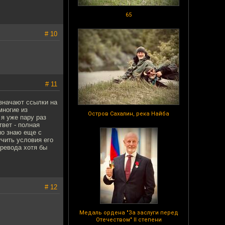
65
# 10
# 11
означают ссылки на
многие из
Остров Сахалин, река Найба
я уже пару раз
вет - полная
но знаю еще с
учить условия его
ревода хотя бы
# 12
Медаль ордена "За заслуги перед
Отечеством" II степени