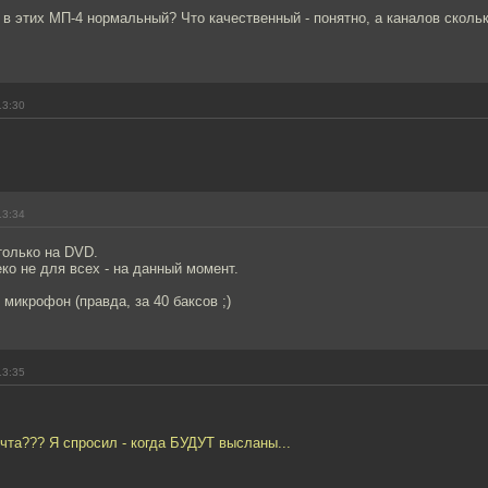
ук в этих МП-4 нормальный? Что качественный - понятно, а каналов скольк
13:30
13:34
 только на DVD.
еко не для всех - на данный момент.
 микрофон (правда, за 40 баксов ;)
13:35
очта??? Я спросил - когда БУДУТ высланы...