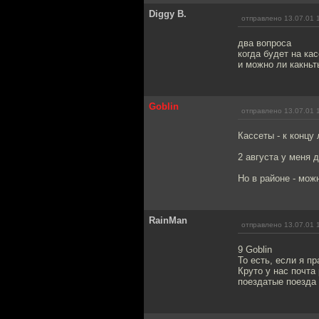
Diggy B.
отправлено 13.07.01 
два вопроса
когда будет на ка
и можно ли какньт
Goblin
отправлено 13.07.01 
Кассеты - к концу 
2 августа у меня 
Но в районе - можно
RainMan
отправлено 13.07.01 
9 Goblin
То есть, если я п
Круто у нас почта 
поездатые поезда в 