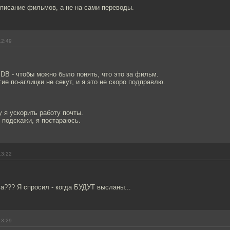
писание фильмов, а не на сами переводы.
12:49
DB - чтобы можно было понять, что это за фильм.
ие по-аглицки не секут, и я это не скоро подправлю.
у я ускорить работу почты.
, подскажи, я постараюсь.
13:22
та??? Я спросил - когда БУДУТ высланы...
13:29