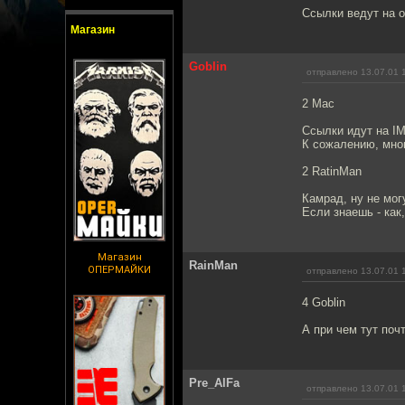
Ссылки ведут на о
Магазин
Goblin
отправлено 13.07.01 
2 Мас
Ссылки идут на IM
К сожалению, мног
2 RatinMan
Камрад, ну не мог
Если знаешь - как
Магазин
RainMan
ОПЕРМАЙКИ
отправлено 13.07.01 
4 Goblin
А при чем тут поч
Pre_AlFa
отправлено 13.07.01 