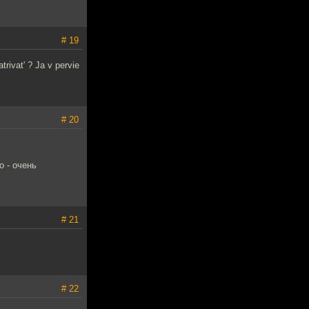
# 19
rivat' ? Ja v pervie
# 20
о - очень
# 21
# 22