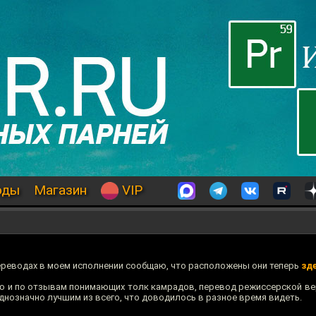
оды
Магазин
VIP
ереводах в моем исполнении сообщаю, что расположены они теперь
зд
ю и по отзывам понимающих толк камрадов, перевод режиссерской верс
днозначно лучшим из всего, что доводилось в разное время видеть.