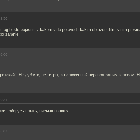
23:56
e mog bi kto objasnit' v kakom vide perevod i kakim obrazom film s nim prosmat
ibo zaranie.
02:06
иратский". Не дубляж, не титры, а наложенный перевод одним голосом. Н
02:31
сетки соберусь плыть, письма напишу.
06:07