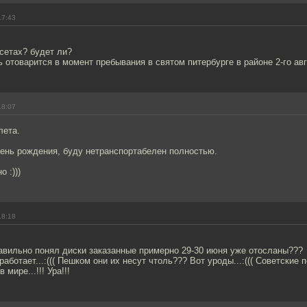
17:43
ссетах? будет ли?
ь отоварится в момент пребывания в святом питербурге в районе 2-го авг
18:07
лета.
день рождения, буду нетранспортабелен полностью.
 :)))
18:18
равильно понял диски заказанные примерно 29-30 июня уже отосланы???
работает...:((( Пешком они их несут чтоль??? Вот уроды...:((( Советские
мире...!!! Ура!!!