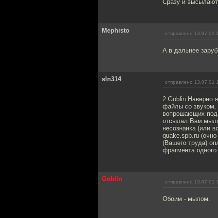
Сразу и высылают
Mephisto
отправлено 13.07.01 
А в дальнее заруб
sln314
отправлено 13.07.01 
2 Goblin Наверно 
файлы со звуком, 
вопрошающих под с
отсылал Вам мыло
несознанка (или в
quake.spb.ru (очн
(Вашего труда) о
фрагмента одного
Goblin
отправлено 13.07.01 
Обоим - мылом.