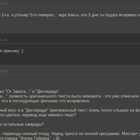
19:59
 2-го, а уплыву 5-го наверно... мда боюсь эти 3 дня ты будеш всеравно 
21:40
я прихожу :)
23:03
о "От Заката..." и "Десперадо".
та..." громкость оригинального текста была низковата - это уже отмечали
, что в последующих фильмах это исправлено.
ный вкус и в "Деспераде" оригинальный текст очень плохо слышно на ф
ла сделать перевод еще немного тише?
то остальные камрады?
 - переводы полный отпад. Народ прется по полной программе. Мечтает 
 города "Уголок Гоблина". :-)))