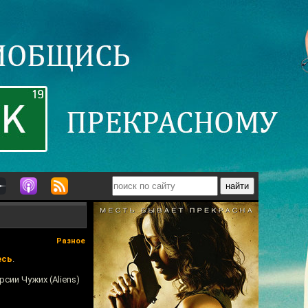
Разное
есь
.
ии Чужих (Aliens)