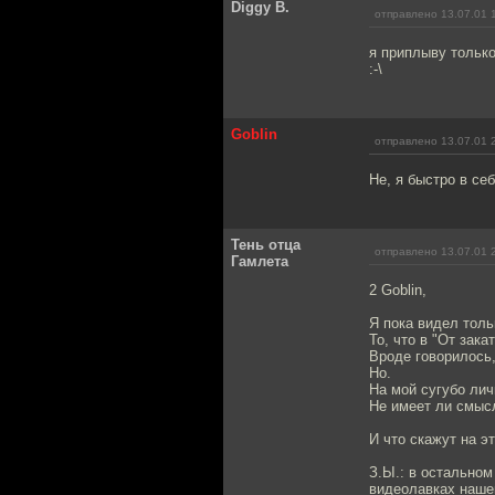
Diggy B.
отправлено 13.07.01 
я приплыву только
:-\
Goblin
отправлено 13.07.01 
Не, я быстро в себ
Тень отца
отправлено 13.07.01 
Гамлета
2 Goblin,
Я пока видел тольк
То, что в "От зака
Вроде говорилось
Но.
На мой сугубо лич
Не имеет ли смыс
И что скажут на э
З.Ы.: в остальном
видеолавках нашего