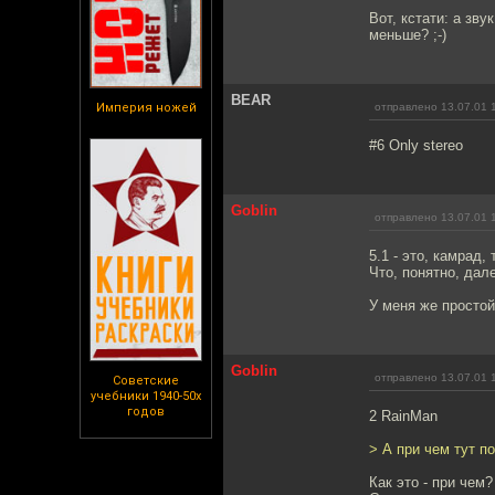
Вот, кстати: а зв
меньше? ;-)
BEAR
Империя ножей
отправлено 13.07.01 
#6 Only stereo
Goblin
отправлено 13.07.01 
5.1 - это, камрад,
Что, понятно, дал
У меня же простой
Goblin
отправлено 13.07.01 
Советские
учебники 1940-50х
годов
2 RainMan
> А при чем тут п
Как это - при чем?