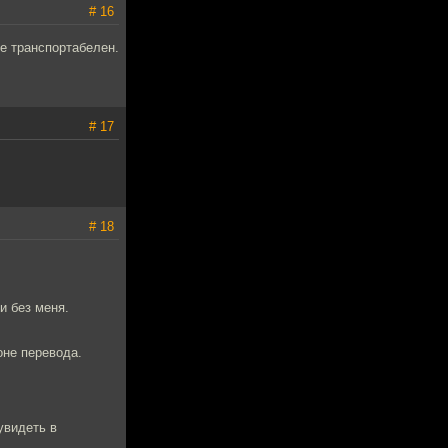
# 16
не транспортабелен.
# 17
# 18
 и без меня.
оне перевода.
увидеть в