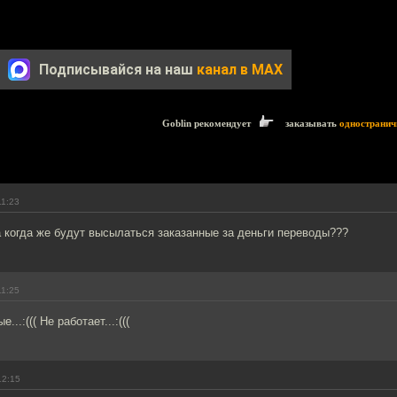
Подписывайся на наш
канал в MAX
Goblin рекомендует
заказывать
одностранич
11:23
 когда же будут высылаться заказанные за деньги переводы???
11:25
..:((( Не работает...:(((
12:15