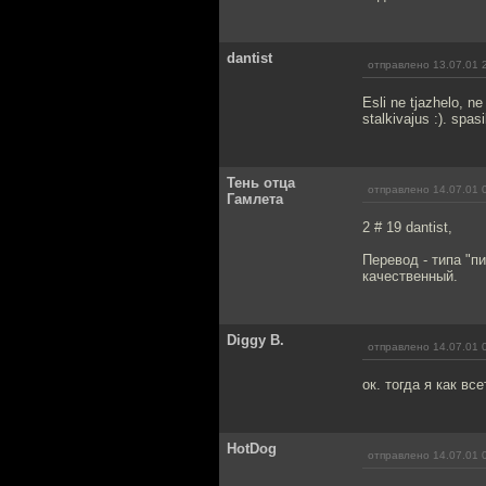
dantist
отправлено 13.07.01 
Esli ne tjazhelo, n
stalkivajus :). spas
Тень отца
отправлено 14.07.01 
Гамлета
2 # 19 dantist,
Перевод - типа "п
качественный.
Diggy B.
отправлено 14.07.01 
ок. тогда я как в
HotDog
отправлено 14.07.01 