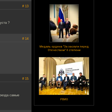
# 13
уста ?
# 14
Медаль ордена "За заслуги перед
Отечеством" II степени
# 15
 поезда самые
РВИО