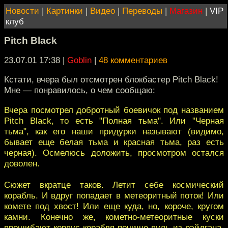
Новости
|
Картинки
|
Видео
|
Переводы
|
Магазин
|
VIP
клуб
Pitch Black
23.07.01 17:38
|
Goblin
|
48 комментариев
Кстати, вчера был отсмотрен блокбастер Pitch Black!
Мне — понравилось, о чем сообщаю:
Вчера посмотрел добротный боевичок под названием
Pitch Black, то есть "Полная тьма". Или "Черная
тьма", как его наши придурки называют (видимо,
бывает еще белая тьма и красная тьма, раз есть
черная). Осмелюсь доложить, просмотром остался
доволен.
Сюжет вкратце таков. Летит себе космический
корабль. И вдруг попадает в метеоритный поток! Или
комете под хвост! Или еще куда, но, короче, кругом
камни. Конечно же, кометно-метеоритные куски
прошибают корпус корабля почище пуль из рэйлгана,