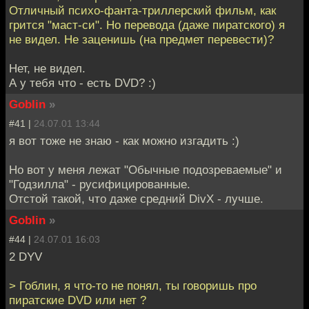
Отличный психо-фанта-триллерский фильм, как
грится "маст-си". Но перевода (даже пиратского) я
не видел. Не заценишь (на предмет перевести)?
Нет, не видел.
А у тебя что - есть DVD? :)
Goblin
»
#41 |
24.07.01 13:44
я вот тоже не знаю - как можно изгадить :)
Но вот у меня лежат "Обычные подозреваемые" и
"Годзилла" - русифицированные.
Отстой такой, что даже средний DivX - лучше.
Goblin
»
#44 |
24.07.01 16:03
2 DYV
> Гоблин, я что-то не понял, ты говоришь про
пиратские DVD или нет ?