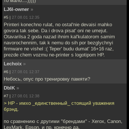
то мало...:)))))
LJ6l-owner
»
#5 |
27.08.01 12:35
Printeri konechno rulat, no ostal'nie devaisi mahko
govora tak sebe. Da i drova pisat' oni ne umejut.
Otavarilsa 2 goda nazad ihnim kal'kulatorom samim
navorochennim, tak k nemu do sih por bezglychnyi
firmware ne vishel :( Teper' budu dumat' 16+16 raz,
prezde chem vozmu ne-printer s logotipom HP.
Lechoix
»
#6 |
27.08.01 12:37
Небось, опус про тренировку памяти?
DblK
»
#7 |
27.08.01 12:38
> HP - имхо _единственный_ стоящий уважения
брэнд.
по сравнению с другими "брендами" - Xerox, Canon,
LexMark, Epson, и пр. конечно да.