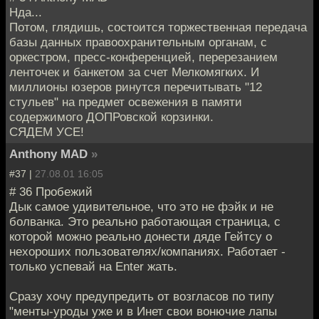
Нда...
Потом, глядишь, состоится торжественная передача
базы данных правоохранительным органам, с
оркестром, пресс-конференцией, перерезанием
ленточек и банкетом за счет Мелкомягких. И
миллионы юзеров ринутся перечитывать "12
стульев" на предмет освежения в памяти
содержимого ДОПРовской корзинки.
СЯДЕМ УСЕ!
Anthony MAD
»
#37 |
27.08.01 16:05
# 36 Пробежий
Дык самое удивительное, что это не фэйк и не
болванка. Это реально работающая страница, с
которой можно реально донести дяде Гейтсу о
нехороших пользователях/компаниях. Работает -
только успевай на Enter жать.
Сразу хочу предупредить от возгласов по типу
"менты-уроды уже и в Инет свои вонючие лапы