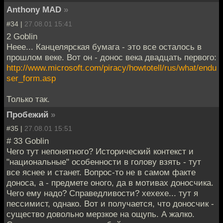
Anthony MAD
»
#34 |
27.08.01 15:41
2 Goblin
Неее... Канцелярская бумага - это все осталось в
прошлом веке. Вот он - донос века двадцать первого:
http://www.microsoft.com/piracy/howtotell/rus/what/endu
ser_form.asp
Только так.
Пробежий
»
#35 |
27.08.01 15:51
# 33 Goblin
Чего тут непонятного? Исторический контекст и
"национальные" особенности в голову взять - тут
все яснее и станет. Вопрос-то не в самом факте
доноса, а - предмете оного, да в мотивах доносчика.
Чего ему надо? Справедливости? хехехе... тут я
пессимист, однако. Вот и получается, что доносчик -
существо довольно мерзкое на ощупь. А жалко.