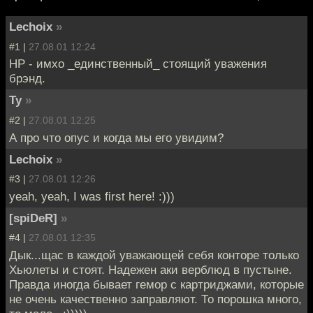
Lechoix
»
#1 |
27.08.01 12:24
HP - имхо _единственный_ стоящий уважения
брэнд.
Ту
»
#2 |
27.08.01 12:25
А про что опус и когда мы его увидим?
Lechoix
»
#3 |
27.08.01 12:26
yeah, yeah, I was first here! :)))
[spiDeR]
»
#4 |
27.08.01 12:35
Дык...щас в каждой уважающей себя конторе только
Хьюлеты и стоят. Надежен аки верблюд в пустыне.
Правда иногда бывает гемор с картриджами, которые
не очень качественно заправляют. То порошка много,