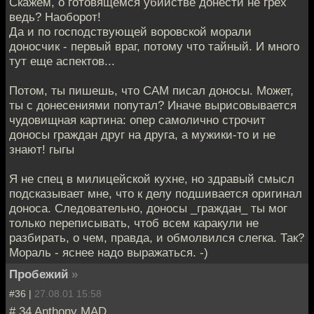
Скажем, о готовящемся убийстве донести не грех
ведь? Наоборот!
Да и по господствующей воровской морали
доносчик - первый враг, потому что тайный. И много
тут еще аспектов...
Потом, ты пишешь, что САМ писал доносы. Может,
ты с донесениями попутал? Иначе вырисовывается
чудовищная картина: опер самолично строчит
доносы граждан друг на друга, а мужики-то и не
знают! гыгы
Я не спец в милицейской кухне, но здравый смысл
подсказывает мне, что к делу подшивается оригинал
доноса. Следовательно, доносы _граждан_ ты мог
только переписывать, чтоб всем каракули не
разбирать, о чем, правда, и обмолвился слегка. Так?
Мораль - яснее надо выражаться. -)
Пробежий
»
#36 |
27.08.01 15:58
# 34 Anthony MAD