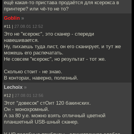
ещё какая-то пристава продаётся для ксерокса в
принтере? или чё-то не то?
Goblin
»
#11 |
27.08.01 12:52
Это не "ксерокс", это сканер - спереди
навешивается.
Ну, пихаешь туда лист, он его сканирует, и тут же
можешь его распечатать.
Не совсем "ксерокс", но результат - тот же.
Сколько стоит - не знаю.
В конторах, наверно, полезный.
Lechoix
»
#12 |
27.08.01 12:56
Этот "довесок" стОит 120 бакинских.
Он - монохромный.
А за 80 у.е. можно взять отличный цветной
планшетный USB-шный сканер.