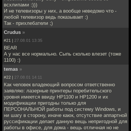
всхлипами :)))
И не телевизоры у них, а вообще неведомо что -
любой телевизор ведь показывает :)
Так - прихлебатели ;)
Crudus
»
#21 |
27.08.01 13:35
BEAR
А у нас все нормально. Сыпь сколько влезет (тоже
1100) :)
temas
»
#22 |
27.08.01 14:11
Как человек владеющий вопросом ответственно
заявляю: лазерные принтеры поребительского
уровня имеется ввиду HP1100 и HP1200 и их
модификации пригодны только для
ПЕРСОНАЛЬНОЙ работы под систему Windows, и
ни шагу в сторону, иначе каюк, отсутствие аппартной
руссификации делает данную вещь непригодной для
работы в офисе, для дома - вещь отличная но не