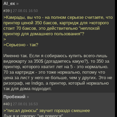
Al_ex
»
#39 |
27.08.01 16:50
>Камрады, вы что - на полном серьезе считаете, что
принтер ценой 350 баксов, картридж для >которого
стоит 70 баксов, это действительно "неплохой
принтер для домашнего пользования"?
>
>Серьезно - так?
Именно так. Если я собираюсь купить всего-лишь
видеокарту за 350$ (догадаетесь какую?), то 350 за
принтер, которого хватит лет на 5 - это нормально.
70 за картридж - это тоже нормально, потому что
цена за лист у него не больше, чем у других. Это не
ризограф, не Indigo, а принтер, который нормально
так для дома подходит.
Пробежий
»
#40 |
27.08.01 16:53
>"писал доносы" звучит гораздо смешнее
Дык я и говорю: "не повелся".