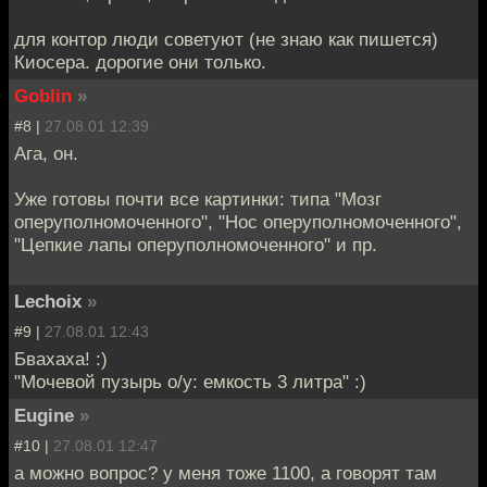
для контор люди советуют (не знаю как пишется)
Киосера. дорогие они только.
Goblin
»
#8 |
27.08.01 12:39
Ага, он.
Уже готовы почти все картинки: типа "Мозг
оперуполномоченного", "Нос оперуполномоченного",
"Цепкие лапы оперуполномоченного" и пр.
Lechoix
»
#9 |
27.08.01 12:43
Бвахаха! :)
"Мочевой пузырь о/у: емкость 3 литра" :)
Eugine
»
#10 |
27.08.01 12:47
а можно вопрос? у меня тоже 1100, а говорят там