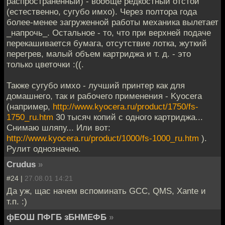
распространенный) - вообще редкостный отстой
(естественно, сугубо имхо). Через полтора года
более-менее загруженной работы механика вылетает
_напрочь_. Остальное - то, что при верхней подаче
перекашивается бумага, отсутствие лотка, жуткий
перегрев, малый объем картриджа и т. д. - это
только цветочки :((.
Также сугубо имхо - лучший принтер как для
домашнего, так и рабочего применения - Kyocera
(например,
http://www.kyocera.ru/product/1750/fs-
1750_ru.htm
30 тысяч копий с одного картриджа...
Снимаю шляпу... Или вот:
http://www.kyocera.ru/product/1000/fs-1000_ru.htm
).
Рулит однозначно.
Crudus
»
#24 |
27.08.01 14:21
Да уж, щас начем вспоминать GCC, QMS, Xante и
т.п. :)
фЕОШ ПФГБ зБНМЕФБ
»