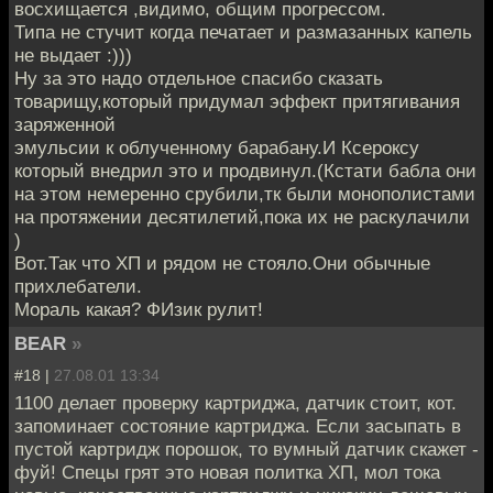
восхищается ,видимо, общим прогрессом.
Типа не стучит когда печатает и размазанных капель
не выдает :)))
Ну за это надо отдельное спасибо сказать
товарищу,который придумал эффект притягивания
заряженной
эмульсии к облученному барабану.И Ксероксу
который внедрил это и продвинул.(Кстати бабла они
на этом немеренно срубили,тк были монополистами
на протяжении десятилетий,пока их не раскулачили
)
Вот.Так что ХП и рядом не стояло.Они обычные
прихлебатели.
Мораль какая? ФИзик рулит!
BEAR
»
#18 |
27.08.01 13:34
1100 делает проверку картриджа, датчик стоит, кот.
запоминает состояние картриджа. Если засыпать в
пустой картридж порошок, то вумный датчик скажет -
фуй! Спецы грят это новая политка ХП, мол тока