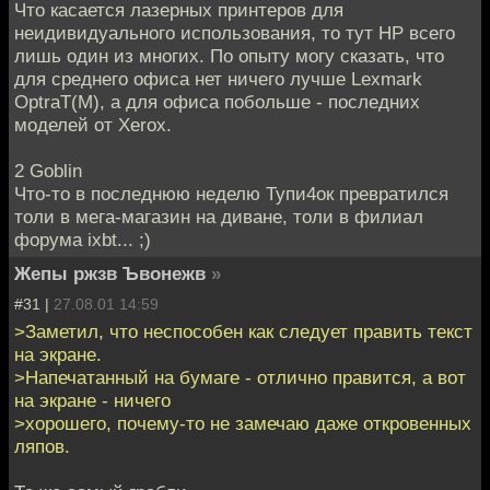
Что касается лазерных принтеров для
неидивидуального использования, то тут НР всего
лишь один из многих. По опыту могу сказать, что
для среднего офиса нет ничего лучше Lexmark
OptraT(M), а для офиса побольше - последних
моделей от Xerox.
2 Goblin
Что-то в последнюю неделю Тупи4ок превратился
толи в мега-магазин на диване, толи в филиал
форума ixbt... ;)
Жепы ржзв Ъвонежв
»
#31 |
27.08.01 14:59
>Заметил, что неспособен как следует править текст
на экране.
>Напечатанный на бумаге - отлично правится, а вот
на экране - ничего
>хорошего, почему-то не замечаю даже откровенных
ляпов.