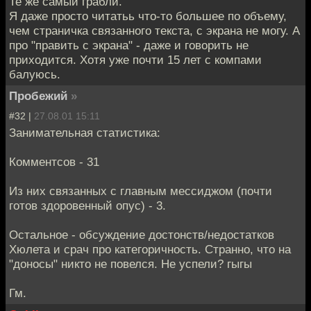
Те же самый грабли.
Я даже просто читатьь что-то большее по объему,
чем страничка связанного текста, с экрана не могу. А
про "править с экрана" - даже и говорить не
приходится. Хотя уже почти 15 лет с компами
балуюсь.
Пробежий
»
#32 |
27.08.01 15:11
Занимательная статистика:
Комментсов - 31
Из них связанных с главным мессиджом (почти
готов здоровенный опус) - 3.
Остальное - обсуждение достонств/недостатков
Хюлета и срач про категоричность. Странно, что на
"доносы" никто не повелся. Не успели? гыгы
Гм.