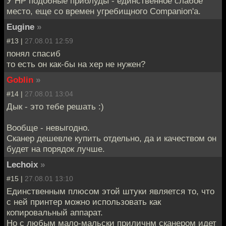
У HP подобные приблуды - единственное слабое
место, еще со времен угребищного Companion'а.
Eugine
»
#13 |
27.08.01 12:59
понял спасиб
то есть он как-бы на хер не нужен?
Goblin
»
#14 |
27.08.01 13:04
Дык - это тебе решать :)
Вообще - невыгодно.
Сканер дешевле купить отдельно, да и качеством он
будет на порядок лучше.
Lechoix
»
#15 |
27.08.01 13:10
Единственным плюсом этой штуки является то, что
с ней принтер можно использовать как
копировальный аппарат.
Но с любым мало-мальски приличнм сканером идет