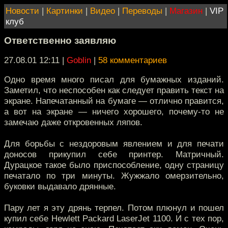
Новости
|
Картинки
|
Видео
|
Переводы
|
Магазин
|
VIP
клуб
Ответственно заявляю
27.08.01 12:11
|
Goblin
|
58 комментариев
Одно время много писал для бумажных изданий.
Заметил, что неспособен как следует править текст на
экране. Напечатанный на бумаге — отлично правится,
а вот на экране — ничего хорошего, почему-то не
замечаю даже откровенных ляпов.
Для борьбы с нездоровым явлением и для печати
доносов прикупил себе принтер. Матричный.
Дурацкое такое было приспособление, одну страницу
печатало по три минуты. Жужжало омерзительно,
буковки выдавало дрянные.
Пару лет я эту дрянь терпел. Потом плюнул и пошел
купил себе Hewlett Packard LaserJet 1100. И с тех пор,