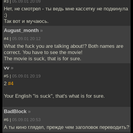
#3 |
05.09.01 20:09
Нет, не смотрел - ты ведь мне кассетку не подкинула
;)
Так вот и мучаюсь.
August_month
»
#4 |
05.09.01 20:12
What the fuck you are talking about!? Both names are
correct. You have to see the movie!
The movie is suck, that is for sure.
vv
»
#5 |
05.09.01 20:19
2
#4
Your English "is suck", that's what is for sure.
BadBlock
»
#6 |
05.09.01 20:53
А ты кино глядел, прежде чем заголовок переводить?