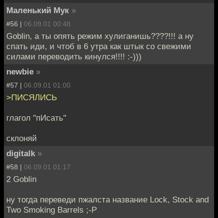
Маленький Мук
»
#56 |
06.09.01 00:48
Goblin, а ты опять режим хулиганишь????!!! а ну
спать иди, и чтоб в 6 утра как штык со свежими
силами переводить кинулся!!!! :-)))
newbie
»
#57 |
06.09.01 01:00
>ПИСЯЛИСЬ
глагол "пИсать"
склоняй
digitalk
»
#58 |
06.09.01 01:17
2 Goblin
ну тогда переведи пжалста название Lock, Stock and
Two Smoking Barrels ;-P