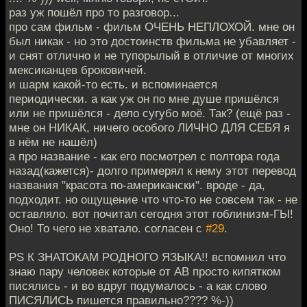
раз уж пошёл про то разговор...
про сам фильм - фильм ОЧЕНЬ НЕПЛОХОЙ. мне он
был никак - но это достоинств фильма не убавляет -
и снят отлично и не тупорылый в отличие от многих
мексиканцев броковичей.
и шарм какой-то есть. и вспоминается
периодически. а как уж он по мне душе пришёлся
или не пришёлся - дело сугубо моё. Так? (ещё раз -
мне он НИКАК, ничего особого ЛИЧНО ДЛЯ СЕБЯ я
в нём не нашёл)
а про название - как его посмотрел с полтора года
назад(кажется)- долго примерял к нему этот перевод
названия "красота по-американски". вроде - да,
подходит. но ощущение что что-то не совсем так - не
оставляло. вот почитал сегодня этот гоблинизм-ГЫ!
Оно! То чего не хватало. согласен с
#29
.
PS К ЗНАТОКАМ РОДНОГО ЯЗЫКА!! вспомнил что
знаю пару человек которые от AB просто кипятком
писялись - и во вдруг подумалось - а как слово
ПИСЯЛИСЬ пишется правильно???? %-))