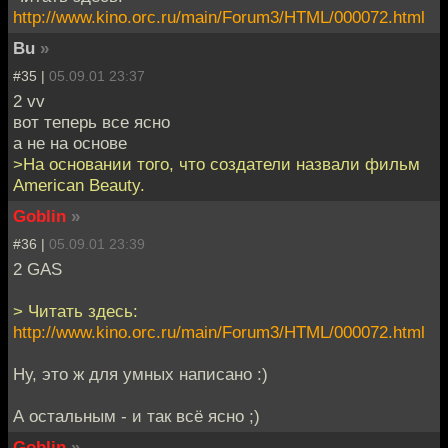
http://www.kino.orc.ru/main/Forum3/HTML/000072.html
Bu
»
#35 |
05.09.01 23:37
2 vv
вот теперь все ясно
а не на основе
>На основании того, что создатели назвали фильм
American Beauty.
Goblin
»
#36 |
05.09.01 23:39
2 GAS
> Читать здесь:
http://www.kino.orc.ru/main/Forum3/HTML/000072.html
Ну, это ж для умных написано :)
А остальным - и так всё ясно ;)
Goblin
»