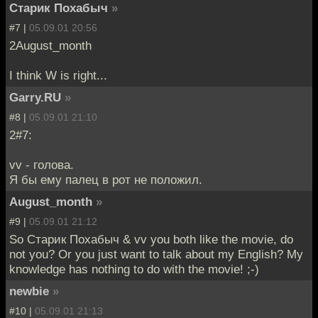
Старик Похабыч
»
#7 |
05.09.01 20:56
2August_month
I think W is right...
Garry.RU
»
#8 |
05.09.01 21:10
2#7:
vv - голова.
Я бы ему палец в рот не положил.
August_month
»
#9 |
05.09.01 21:12
So Старик Похабыч & vv you both like the movie, do
not you? Or you just want to talk about my English? My
knowledge has nothing to do with the movie! ;-)
newbie
»
#10 |
05.09.01 21:13