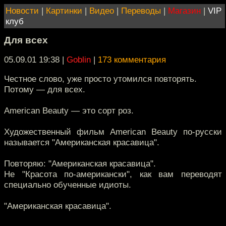
Новости
|
Картинки
|
Видео
|
Переводы
|
Магазин
|
VIP
клуб
Для всех
05.09.01 19:38
|
Goblin
|
173 комментария
Честное слово, уже просто утомился повторять.
Потому — для всех.
American Beauty — это сорт роз.
Художественный фильм American Beauty по-русски
называется "Американская красавица".
Повторяю: "Американская красавица".
Не "Красота по-американски", как вам переводят
специально обученные идиоты.
"Американская красавица".