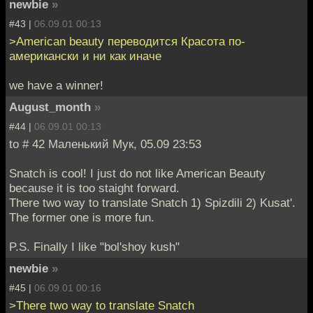
newbie
»
#43 |
06.09.01 00:13
>American beauty переводится Красота по-
американски и ни как иначе
we have a winner!
August_month
»
#44 |
06.09.01 00:13
to # 42 Маленький Мук, 05.09 23:53
Snatch is cool! I just do not like American Beauty
because it is too staight forward.
There two way to translate Snatch 1) Spizdili 2) Kusat'.
The former one is more fun.
P.S. Finally I like "bol'shoy kush"
newbie
»
#45 |
06.09.01 00:16
>There two way to translate Snatch