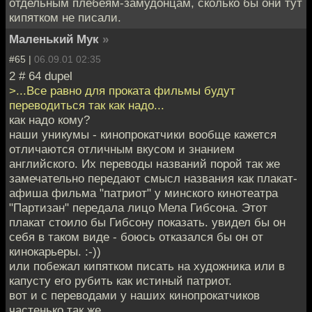
отдельным плебеям-замудонцам, сколько бы они тут
кипятком не писали.
Маленький Мук
»
#65 |
06.09.01 02:35
2 # 64 dupel
>...Все равно для проката фильмы будут
переводиться так как надо...
как надо кому?
наши уникумы - кинопрокатчики вообще кажется
отличаются отличным вкусом и знанием
английского. Их переводы названий порой так же
замечательно передают смысл названия как плакат-
афиша фильма "патриот" у минского кинотеатра
"Партизан" передала лицо Мела Гибсона. Этот
плакат стоило бы Гибсону показать. увидел бы он
себя в таком виде - боюсь отказался бы он от
кинокарьеры. :-))
или побежал кипятком писать на художника или в
капусту его рубить как истиный патриот.
вот и с переводами у наших кинопрокатчиков
частенько так же.