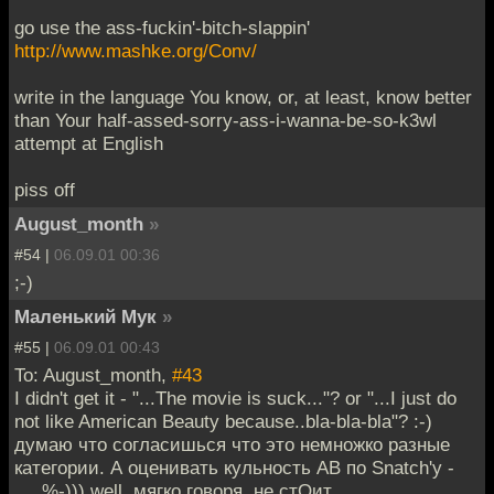
go use the ass-fuckin'-bitch-slappin'
http://www.mashke.org/Conv/
write in the language You know, or, at least, know better
than Your half-assed-sorry-ass-i-wanna-be-so-k3wl
attempt at English
piss off
August_month
»
#54 |
06.09.01 00:36
;-)
Маленький Мук
»
#55 |
06.09.01 00:43
To: August_month,
#43
I didn't get it - "...The movie is suck..."? or "...I just do
not like American Beauty because..bla-bla-bla"? :-)
думаю что согласишься что это немножко разные
категории. А оценивать кульность AB по Snatch'у -
.... %-))) well, мягко говоря, не стОит.