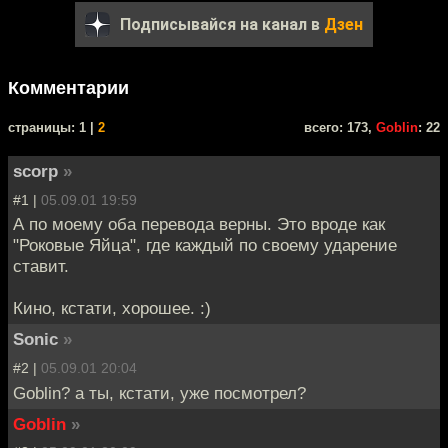
Подписывайся на канал в
Дзен
Комментарии
cтраницы: 1 |
2
всего: 173,
Goblin
: 22
scorp
»
#1 |
05.09.01 19:59
А по моему оба перевода верны. Это вроде как
"Роковые Яйца", где каждый по своему ударение
ставит.
Кино, кстати, хорошее. :)
Sonic
»
#2 |
05.09.01 20:04
Goblin? а ты, кстати, уже посмотрел?
Goblin
»