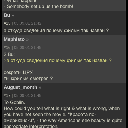
- What happen!
- Somebody set up us the bomb!
Bu
»
#15 |
05.09.01 21:42
а откуда сведения почему фильм так назван ?
Mephisto
»
#16 |
05.09.01 21:48
2 Bu:
>а откуда сведения почему фильм так назван ?
секреты ЦРУ.
ты кфильм смотрел ?
August_month
»
#17 |
05.09.01 21:48
To Goblin.
How could you tell what is right & what is wrong, when
you have not seen the movie. "Красота по-
американски", - the way Americans see beauty is quite
appropriate interpretation.