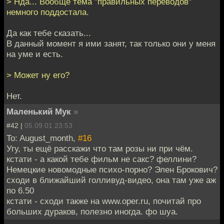
> Нда... Вообще тема "правильных переводов"
немного поддостала.
Да как тебе сказать...
В данный момент я ими занят, так только они у меня
на уме и есть.
> Может ну его?
Нет.
Маленький Мук
»
#42 |
05.09.01 23:53
To: August_month,
#16
Угу, ты ещё расскажи что там розы ни при чём.
кстати - а какой тебе фильм не сакс? феллини?
Немецкие новомодные психо-порно? Элен Брокович?
сходи в ближайший голливуд-видео, она там уже аж
по 6.50
кстати - сходи также на www.oper.ru, почитай про
больших дураков, полезно иногда. фо шуа.