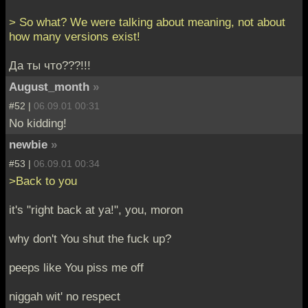
> So what? We were talking about meaning, not about
how many versions exist!
Да ты что???!!!
August_month
»
#52 |
06.09.01 00:31
No kidding!
newbie
»
#53 |
06.09.01 00:34
>Back to you
it's "right back at ya!", you, moron
why don't You shut the fuck up?
peeps like You piss me off
niggah wit' no respect