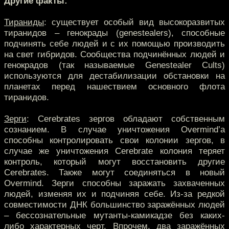
Другие факты:
Тираниды
: существует особый вид высокоразвитых
тиранидов – генокрады (genestealers), способные
подчинять себе людей и с их помощью производить
на свет гибридов. Сообщества подчинённых людей и
генокрадов (так называемые Genestealer Cults)
используются для дестабилизации обстановки на
планетах перед нашествием основного флота
тиранидов.
Зерги
: Cerebrates зергов обладают собственным
сознанием. В случае уничтожения Overmind’а
способны контролировать свои колонии зергов, в
случае же уничтожения Cerebrate колония теряет
контроль, который могут восстановить другие
Cerebrates. Также могут соединяться в новый
Overmind. Зерги способны заражать захваченных
людей, изменяя их и подчиняя себе. Из-за редкой
совместимости ДНК большинство заражённых людей
– бессознательные мутанты-камикадзе без каких-
либо характерных черт. Впрочем, два заражённых