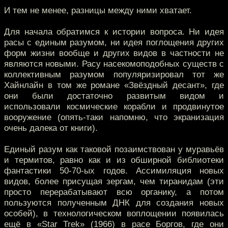
И тем не менее, разницы между ними хватает.
Для начала обратимся к истории вопроса. Ни идея
расы с единым разумом, ни идея поглощения других
форм жизни вообще и других видов в частности не
являются новыми. Расу насекомоподобных существ с
коллективным разумом популяризировал тот же
Хайнлайн в том же романе «Звёздный десант», где
они были достаточно развитым видом и
использовали космические корабли и продвинутое
вооружение (опять-таки напомню, что экранизация
очень далека от книги).
Единый разум как таковой позаимствован у муравьёв
и термитов, равно как и из обширной библиотеки
фантастики 50-70-ых годов. Ассимиляция новых
видов, более присущая зергам, чем тиранидам (эти
просто перерабатывают всю органику, а потом
пользуются полученным ДНК для создания новых
особей), в технологическом воплощении появилась
ещё в «Star Trek» (1966) в расе Боргов, где они