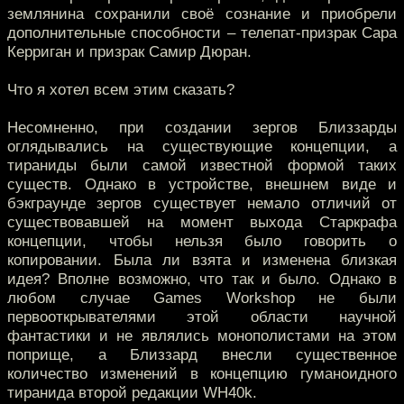
землянина сохранили своё сознание и приобрели
дополнительные способности – телепат-призрак Сара
Керриган и призрак Самир Дюран.
Что я хотел всем этим сказать?
Несомненно, при создании зергов Близзарды
оглядывались на существующие концепции, а
тираниды были самой известной формой таких
существ. Однако в устройстве, внешнем виде и
бэкграунде зергов существует немало отличий от
существовавшей на момент выхода Старкрафа
концепции, чтобы нельзя было говорить о
копировании. Была ли взята и изменена близкая
идея? Вполне возможно, что так и было. Однако в
любом случае Games Workshop не были
первооткрывателями этой области научной
фантастики и не являлись монополистами на этом
поприще, а Близзард внесли существенное
количество изменений в концепцию гуманоидного
тиранида второй редакции WH40k.