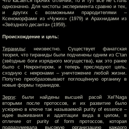
Что касается прочих отличий, то и тут всё не столь
однозначно. Для чистоты эксперимента сравню и тех,
и других с возможными прародителями –
Ксеноморфами из «Чужих» (1979) и Арахнидами из
«Звёздного десанта» (1959).
Происхождение и цель:
Тираниды
: неизвестно. Существует фанатская
теория, что тираниды были подчинены одним из C’tan
(звёздные боги изрядного могущества), как это ранее
было с Некронтиром, и теперь преследуют цель,
сходную с некронами – уничтожение любой жизни.
Попутно преобразовывают поглощённую органику в
новые формы тиранидов.
Зерги
: были найдены высшей расой Xel’Naga
вторыми после протоссов, и их развитие было
ускорено в ключе так называемой purity of essence –
идее выживания и адаптации вида в целом, в
отличие от purity of form протоссов, которая
подразумевала высокую организацию каждого