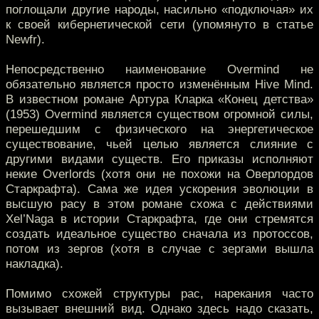
поглощали другие народы, насильно «подключая» их
к своей кибернетической сети (упомянуто в статье
Newfr).
Непосредственно наименование Overmind не
обязательно является просто изменённым Hive Mind.
В известном романе Артура Кларка «Конец детства»
(1953) Overmind является существом огромной силы,
перешедшим с физического на энергетическое
существование, чьей целью является слияние с
другими видами существ. Его приказы исполняют
некие Overlords (хотя они не похожи на Оверлордов
Старкрафта). Сама же идея ускорения эволюции в
высшую расу в этом романе схожа с действиями
Xel’Naga в истории Старкрафта, где они стремятся
создать идеальное существо сначала из протоссов,
потом из зергов (хотя в случае с зергами вышла
накладка).
Помимо схожей структуры рас, нарекания часто
вызывает внешний вид. Однако здесь надо сказать,