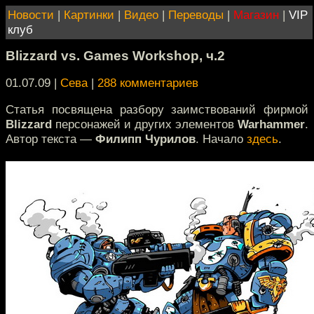
Новости
|
Картинки
|
Видео
|
Переводы
|
Магазин
|
VIP
клуб
Blizzard vs. Games Workshop, ч.2
01.07.09 |
Сева
|
288 комментариев
Статья посвящена разбору заимствований фирмой
Blizzard
персонажей и других элементов
Warhammer
.
Автор текста —
Филипп Чурилов
. Начало
здесь
.