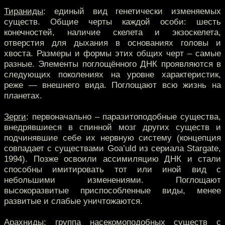
Тираниды
: единый вид генетически изменяемых
существ. Общие черты каждой особи: шесть
конечностей, наличие скелета и экзоскелета,
отверстия для дыхания в основаниях головы и
хвоста. Размеры и формы этих общих черт – самые
разные. Элементы поглощённого ДНК проявляются в
следующих поколениях на уровне характеристик,
реже — внешнего вида. Поглощают всю жизнь на
планетах.
Зерги
: первоначально – паразитоподобные существа,
внедрявшиеся в спинной мозг других существ и
подчинявшие себе их нервную систему (концепция
совпадает с существами Goa’uld из сериала Stargate,
1994). Позже освоили ассимиляцию ДНК и стали
способны имитировать тот или иной вид с
небольшими изменениями. Поглощают
высокоразвитые приспособленные виды, менее
развитые и слабые уничтожаются.
Арахниды
: группа насекомоподобных существ с