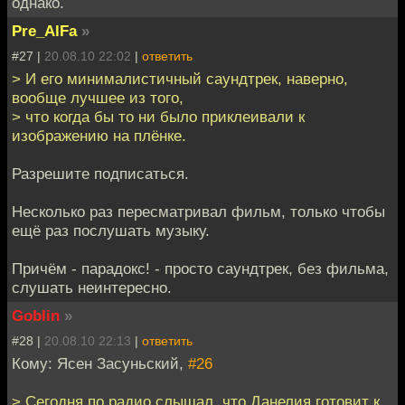
однако.
Pre_AlFa
»
#27 |
20.08.10 22:02
|
ответить
> И его минималистичный саундтрек, наверно,
вообще лучшее из того,
> что когда бы то ни было приклеивали к
изображению на плёнке.
Разрешите подписаться.
Несколько раз пересматривал фильм, только чтобы
ещё раз послушать музыку.
Причём - парадокс! - просто саундтрек, без фильма,
слушать неинтересно.
Goblin
»
#28 |
20.08.10 22:13
|
ответить
Кому: Ясен Засуньский,
#26
> Сегодня по радио слышал, что Данелия готовит к