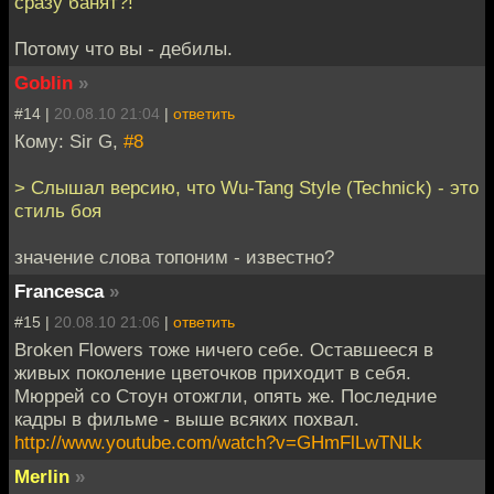
сразу банят?!
Потому что вы - дебилы.
Goblin
»
#14 |
20.08.10 21:04
|
ответить
Кому: Sir G,
#8
> Слышал версию, что Wu-Tang Style (Technick) - это
стиль боя
значение слова топоним - известно?
Francesca
»
#15 |
20.08.10 21:06
|
ответить
Broken Flowers тоже ничего себе. Оставшееся в
живых поколение цветочков приходит в себя.
Мюррей со Стоун отожгли, опять же. Последние
кадры в фильме - выше всяких похвал.
http://www.youtube.com/watch?v=GHmFlLwTNLk
Merlin
»