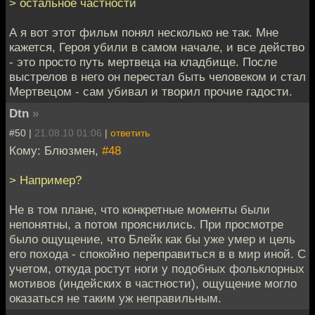
> остальное частности
А я вот этот фильм понял несколько не так. Мне
кажется, Героя убили в самом начале, и все действо
- это просто путь мертвеца на кладбище. После
выстрелов в него он перестал быть человеком и стал
Мертвецом - сам убивал и творил прочие гадости.
Dtn
»
#50 |
21.08.10 01:06
|
ответить
Кому: Блюзмен,
#48
> Например?
Не в том плане, что конкретные моменты были
непонятны, а потом прояснились. При просмотре
было ощущение, что Блейк как бы уже умер и цель
его похода - спокойно переправиться в в мир иной. С
учетом, откуда ростут ноги у подобных фольклорных
мотивов (индейских в частности), ощущение могло
оказаться не таким уж неправильным.