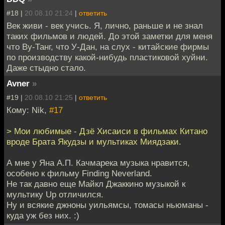
#18 |
20.08.10 21:24
|
ответить
Век живи - век учись. Я, лично, раньше и не знал
таких фильмов и людей. До этой заметки для меня
что Ву-Танг, что У-Дан, на слух - китайские фирмы
по производству какой-нибудь пластиковой хуйни.
Даже стыдно стало.
Avner
»
#19 |
20.08.10 21:25
|
ответить
Кому: Nik,
#17
> Мои любимые - Дзё Хисаиси в фильмах Китано
вроде Брата Якудзы и мультиках Миядзаки.
А мне у Яна А.П. Качмарека музыка нравится,
особено к фильму Finding Neverland.
Не так давно еще Майкл Джаккино музыкой к
мультику Up отличился.
Ну и всякие джноны уильямсы, томасы ньюманы -
куда уж без них. :)