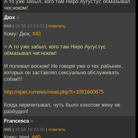
А то уже забыл, кого там Ниро Аугустус обмазывал
чесноком!
Дюк
»
#44 |
20.08.10 23:51
|
ответить
Кому: Дюк,
#43
> А то уже забыл, кого там Ниро Аугустус
обмазывал чесноком!
И поливал воском! Не говоря уже о тех рабынях,
которых он заставлял сексуально обслуживать
собак!!!
http://oper.ru/news/read.php?t=1051600675
Когда перечитывал, чуть было хохотом жену не
разбудил!
Francesca
»
#45 |
20.08.10 23:59
|
ответить
Кому: hind,
#40