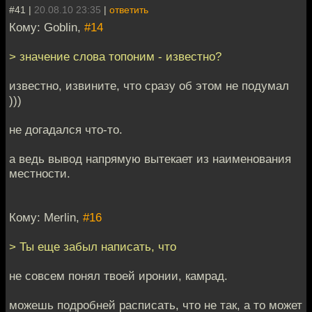
#41 |
20.08.10 23:35
|
ответить
Кому: Goblin,
#14
> значение слова топоним - известно?
известно, извините, что сразу об этом не подумал
)))
не догадался что-то.
а ведь вывод напрямую вытекает из наименования
местности.
Кому: Merlin,
#16
> Ты еще забыл написать, что
не совсем понял твоей иронии, камрад.
можешь подробней расписать, что не так, а то может