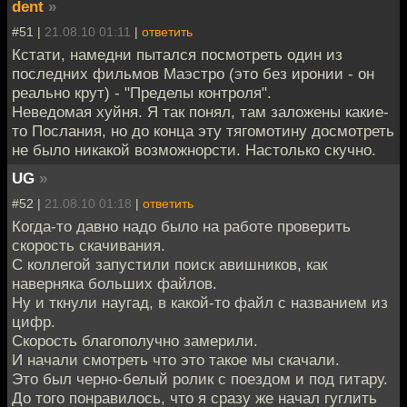
dent
»
#51 |
21.08.10 01:11
|
ответить
Кстати, намедни пытался посмотреть один из
последних фильмов Маэстро (это без иронии - он
реально крут) - "Пределы контроля".
Неведомая хуйня. Я так понял, там заложены какие-
то Послания, но до конца эту тягомотину досмотреть
не было никакой возможнорсти. Настолько скучно.
UG
»
#52 |
21.08.10 01:18
|
ответить
Когда-то давно надо было на работе проверить
скорость скачивания.
С коллегой запустили поиск авишников, как
наверняка больших файлов.
Ну и ткнули наугад, в какой-то файл с названием из
цифр.
Скорость благополучно замерили.
И начали смотреть что это такое мы скачали.
Это был черно-белый ролик с поездом и под гитару.
До того понравилось, что я сразу же начал гуглить