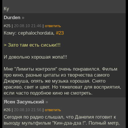
Ку
Durden
»
#25 |
20.08.10 21:46
|
ответить
Кому: cephalochordata,
#23
> Зато там есть сиськи!!!
И довольно хорошая жопа!!!
Мне "Лимиты контроля" очень понравился. Фильм
про кино, разные цитаты из творчества самого
Джармуша, опять же музыка хорошая. Снято
красиво, свет и цвет. Но тяжеловат для восприятия,
если часто подобное кино не смотреть.
Ясен Засуньский
»
#26 |
20.08.10 21:56
|
ответить
Сегодня по радио слышал, что Данелия готовит к
выходу мультфильм "Кин-дза-дза !". Полный метр,