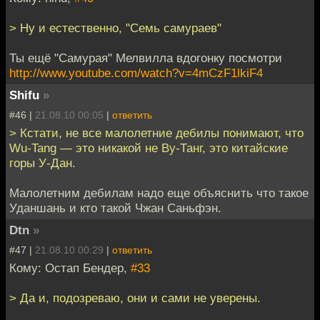
> Ну и естественно, "Семь самураев"
Ты ещё "Самурая" Мелвилла вдогонку посмотри
http://www.youtube.com/watch?v=4mCzF1lkiF4
Shifu
»
#46 |
21.08.10 00:05
|
ответить
> Кстати, не все малолетние дебилы понимают, что
Wu-Tang — это никакой не Ву-Танг, это китайские
горы У-Дан.
Малолетним дебилам надо еще объяснить что такое
Уданшань и кто такой Чжан Саньфэн.
Dtn
»
#47 |
21.08.10 00:29
|
ответить
Кому: Остап Бендер,
#33
> Да и, подозреваю, они и сами не уверены.