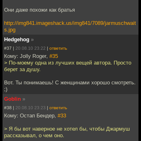
Они даже похожи как братья
http://img841.imageshack.us/img841/7089/jarmuschwait
s.jpg
Hedgehog
»
#37 |
20.08.10 23:22
|
ответить
Кому: Jolly Roger,
#35
> По-моему одна из лучших вещей автора. Просто
берет за душу.
Вот. Ты понимаешь! С женщинами хорошо смотреть.
;)
Goblin
»
#38 |
20.08.10 23:23
|
ответить
Кому: Остап Бендер,
#33
> Я бы вот наверное не хотел бы, чтобы Джармуш
рассказывал, о чем оно.