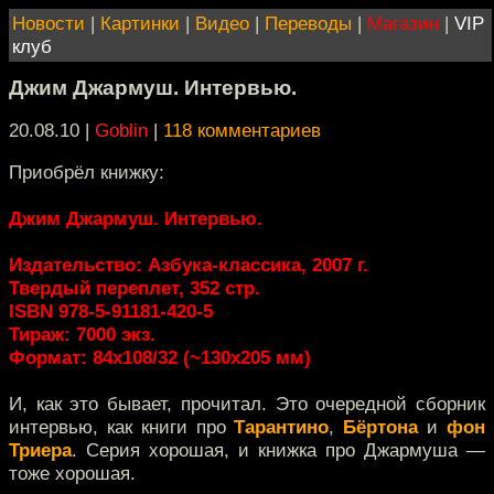
Новости
|
Картинки
|
Видео
|
Переводы
|
Магазин
|
VIP
клуб
Джим Джармуш. Интервью.
20.08.10 |
Goblin
|
118 комментариев
Приобрёл книжку:
Джим Джармуш. Интервью.
Издательство: Азбука-классика, 2007 г.
Твердый переплет, 352 стр.
ISBN 978-5-91181-420-5
Тираж: 7000 экз.
Формат: 84x108/32 (~130х205 мм)
И, как это бывает, прочитал. Это очередной сборник
интервью, как книги про
Тарантино
,
Бёртона
и
фон
Триера
. Серия хорошая, и книжка про Джармуша —
тоже хорошая.