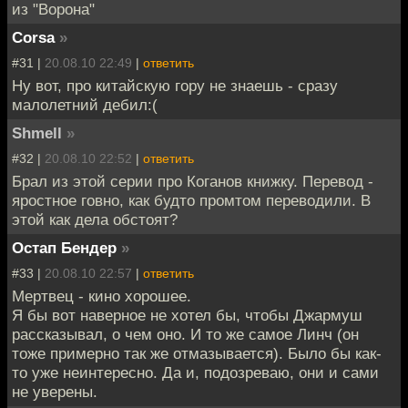
из "Ворона"
Corsa
»
#31 |
20.08.10 22:49
|
ответить
Ну вот, про китайскую гору не знаешь - сразу
малолетний дебил:(
Shmell
»
#32 |
20.08.10 22:52
|
ответить
Брал из этой серии про Коганов книжку. Перевод -
яростное говно, как будто промтом переводили. В
этой как дела обстоят?
Остап Бендер
»
#33 |
20.08.10 22:57
|
ответить
Мертвец - кино хорошее.
Я бы вот наверное не хотел бы, чтобы Джармуш
рассказывал, о чем оно. И то же самое Линч (он
тоже примерно так же отмазывается). Было бы как-
то уже неинтересно. Да и, подозреваю, они и сами
не уверены.