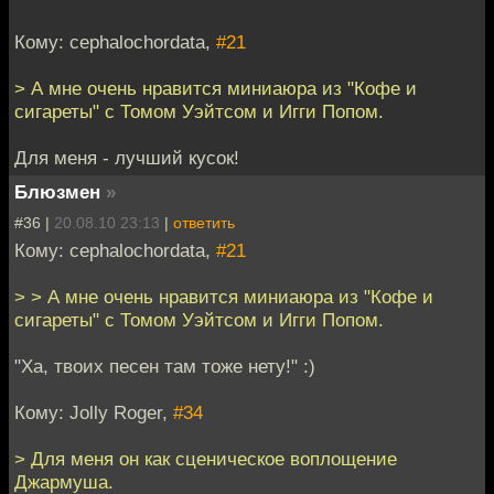
Кому: cephalochordata,
#21
> А мне очень нравится миниаюра из "Кофе и
сигареты" с Томом Уэйтсом и Игги Попом.
Для меня - лучший кусок!
Блюзмен
»
#36 |
20.08.10 23:13
|
ответить
Кому: cephalochordata,
#21
> > А мне очень нравится миниаюра из "Кофе и
сигареты" с Томом Уэйтсом и Игги Попом.
"Ха, твоих песен там тоже нету!" :)
Кому: Jolly Roger,
#34
> Для меня он как сценическое воплощение
Джармуша.