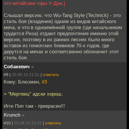
это китайские горы У-Дан.]
Слышал версию, что Wu-Tang Style (Technick) - это
стиль боя (владение) одним из видов китайского
меча, и что в одноимённой группе (где начальником
трудится Риза) отдают предпочтение именно этой
версии, поэтому в их ранних песнях было много
вставок из гонкогских боевиков 70-х годов, где
дерутся на мечах и соответсвенно обозначют этот
стиль боя.
Собакевич
»
#9 |
20.08.10 21:01
|
ответить
Кому: Блюзмен,
#3
> "Мертвец" адски хорош,
Игги Поп там - прекрасен!!!
Krunch
»
#10 |
20.08.10 21:01
|
ответить