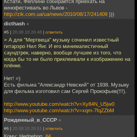
Кстати, Феллини собирается приехать на
кинофестиваль во Львов -
http://zik.com.ua/ua/news/2010/08/17/241409
)))
dicthash
»
#5 |
20.08.10 20:48
|
ответить
> А для "Мертвеца" музыку сочинил известный
гитарэро Нил Янг. И его минималистичный
саундтрек, наверно, вообще лучшее из того, что
когда бы то ни было приклеивали к изображению на
плёнке.
Нет! =)
Есть фильма "Александр Невский" от 1938. Музыку
для фильма изготовил сам Сергей Прокофьев(!!!).
http://www.youtube.com/watch?v=Xy84N_U5jw0
http://www.youtube.com/watch?v=xqm-7fqZZbM
Рожденный_в_СССР
»
#6 |
20.08.10 20:51
|
ответить
Кому: Hedgehog,
#4