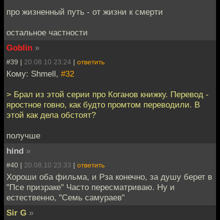
про жизненный путь - от жизни к смерти
остальное частности
Goblin
»
#39 |
20.08.10 23:24
|
ответить
Кому: Shmell,
#32
> Брал из этой серии про Коганов книжку. Перевод -
яростное говно, как будто промтом переводили. В
этой как дела обстоят?
получше
hind
»
#40 |
20.08.10 23:33
|
ответить
Хороши оба фильма, и Рза конечно, за душу берет в
"Псе призраке" Часто пересматриваю. Ну и
естественно, "Семь самураев"
Sir G
»