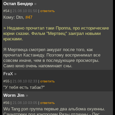
Остап Бендер
»
#54 |
21.08.10 01:50
|
ответить
Кому: Dtn,
#47
> Недавно прочитал таки Проппа, про исторические
корни сказки. Фильм "Мертвец" заиграл новыми
красками.
Я Мертвеца смотрел аккурат после того, как
прочитал Кастанеду. Поэтому воспринимал все
совсем иначе, чем в последующие просмотры.
Само кино очень напоминает сны.
FraX
»
#55 |
21.08.10 02:33
|
ответить
"У тебя есть табак?"
Worm Jim
»
#56 |
21.08.10 03:05
|
ответить
Wu Tang рэп группа первые два альбома охуенны.
Саундтреки под контролем Ризы отличны - Пес