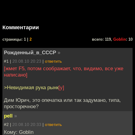
Комментарии
cтраницы: 1 |
2
всего: 119,
Goblin
: 10
Рожденный_в_СССР
»
#1 |
20.08.10 20:23
|
ответить
[жмет F5, потом соображает, что, видимо, все уже
написано]
>Невидимая рука рынк
[у]
Дим Юрич, это опечатка или так задумано, типа,
просторечное?
pell
»
#2 |
20.08.10 20:33
|
ответить
Кому: Goblin