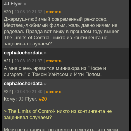
JJ Flyer
»
#20 |
20.08.10 21:32
|
ответить
Джармуш-любимый современный режиссер,
Мертвец-любимый фильм, жаль давно ничем не
радовал. Правда вот вижу в прошлом году вышел
The Limits of Control- никто из контингента не
заценивал случаем?
cephalochordata
»
#21 |
20.08.10 21:37
|
ответить
А мне очень нравится миниаюра из "Кофе и
сигареты" с Томом Уэйтсом и Игги Попом.
cephalochordata
»
#22 |
20.08.10 21:40
|
ответить
Кому: JJ Flyer,
#20
> The Limits of Control- никто из контингента не
заценивал случаем?
Меня не вставило, но должен отметить, что мени