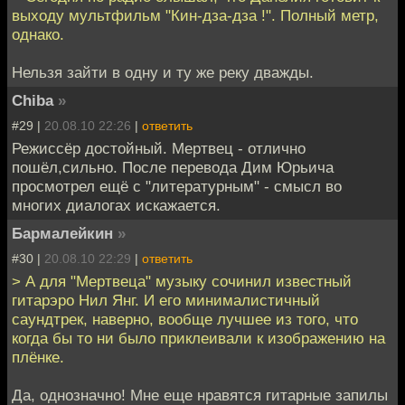
выходу мультфильм "Кин-дза-дза !". Полный метр,
однако.
Нельзя зайти в одну и ту же реку дважды.
Chiba
»
#29 |
20.08.10 22:26
|
ответить
Режиссёр достойный. Мертвец - отлично
пошёл,сильно. После перевода Дим Юрьича
просмотрел ещё с "литературным" - смысл во
многих диалогах искажается.
Бармалейкин
»
#30 |
20.08.10 22:29
|
ответить
> А для "Мертвеца" музыку сочинил известный
гитарэро Нил Янг. И его минималистичный
саундтрек, наверно, вообще лучшее из того, что
когда бы то ни было приклеивали к изображению на
плёнке.
Да, однозначно! Мне еще нравятся гитарные запилы