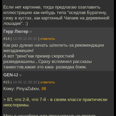
Если нет картинке, тогда предлагаю озаглавить
иллюстрацию как-нибудь типа "оседлав Буратину,
сижу в кустах, как картонный Чапаев на деревянной
лошадке". :)
Герр Люгер
»
#14 |
14.06.11 00:32
|
ответить
Как раз думаю начать шпилить-за рекомендации
мегаданкешен!
А вот "рено"как пример скоростной
разведмашины...Сразу вспомнил рассказы
танкистов,какая это кака- разведка боем.
GEN-IJ
»
#15 |
14.06.11 00:32
|
ответить
Кому: PinyaZubov,
#6
> БТ, что 2-й, что 7-й - в своем классе практически
неоспоримы.
Месье нищеброд или принципиально против