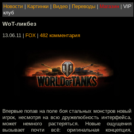
Новости
|
Картинки
|
Видео
|
Переводы
|
Магазин
|
VIP
клуб
WoT-ликбез
13.06.11 |
FOX
|
482 комментария
Впервые попав на поле боя стальных монстров новый
игрок, несмотря на всю дружелюбность интерфейса,
может немного растеряться. Новые ощущения
вызывает почти всё: оригинальная концепция,