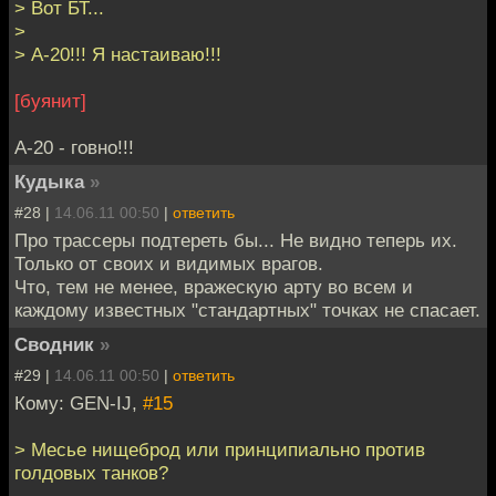
> Вот БТ...
>
> А-20!!! Я настаиваю!!!
[буянит]
А-20 - говно!!!
Кудыка
»
#28 |
14.06.11 00:50
|
ответить
Про трассеры подтереть бы... Не видно теперь их.
Только от своих и видимых врагов.
Что, тем не менее, вражескую арту во всем и
каждому известных "стандартных" точках не спасает.
Сводник
»
#29 |
14.06.11 00:50
|
ответить
Кому: GEN-IJ,
#15
> Месье нищеброд или принципиально против
голдовых танков?