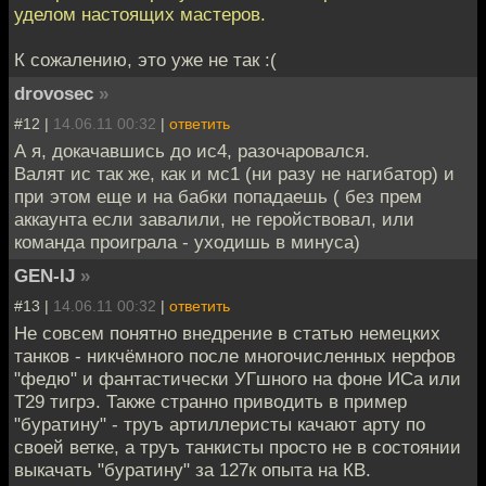
уделом настоящих мастеров.
К сожалению, это уже не так :(
drovosec
»
#12 |
14.06.11 00:32
|
ответить
А я, докачавшись до ис4, разочаровался.
Валят ис так же, как и мс1 (ни разу не нагибатор) и
при этом еще и на бабки попадаешь ( без прем
аккаунта если завалили, не геройствовал, или
команда проиграла - уходишь в минуса)
GEN-IJ
»
#13 |
14.06.11 00:32
|
ответить
Не совсем понятно внедрение в статью немецких
танков - никчёмного после многочисленных нерфов
"федю" и фантастически УГшного на фоне ИСа или
Т29 тигрэ. Также странно приводить в пример
"буратину" - труъ артиллеристы качают арту по
своей ветке, а труъ танкисты просто не в состоянии
выкачать "буратину" за 127к опыта на КВ.