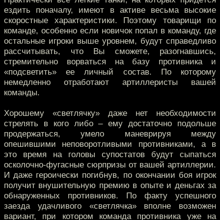
ездить поначалу, имеют в активе весьма высокие
скоростные характеристики. Поэтому товарищи по
команде, особенно если новичок попал в команду, где
остальные игроки выше уровнем, будут справедливо
рассчитывать, что Вы сможете, разогнавшись,
стремительно ворваться на базу противника и
«подсветить» ее личный состав. По которому
немедленно отработают артиллеристы вашей
команды.
Хорошему «светлячку» даже нет необходимости
стрелять в кого либо – ему достаточно подольше
продержаться, умело маневрируя между
опешившими неповоротливыми противниками, а в
это время на головы супостатов будут сыпаться
осколочно-фугасные сюрпризы от вашей артиллерии.
И даже героически погибнув, по окончании боя игрок
получит внушительную премию в опыте и деньгах за
обнаруженных противников. По факту успешного
заезда удачливого «светлячка» вполне возможен
вариант, при котором команда противника уже на