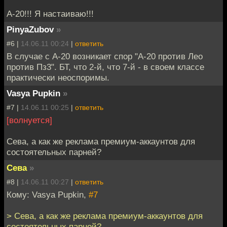
А-20!!! Я настаиваю!!!
PinyaZubov
»
#6 |
14.06.11 00:24
|
ответить
В случае с А-20 возникает спор "А-20 против Лео
против Пз3". БТ, что 2-й, что 7-й - в своем классе
практически неоспоримы.
Vasya Pupkin
»
#7 |
14.06.11 00:25
|
ответить
[волнуется]
Сева, а как же реклама премиум-аккаунтов для
состоятельных парней?
Сева
»
#8 |
14.06.11 00:27
|
ответить
Кому: Vasya Pupkin,
#7
> Сева, а как же реклама премиум-аккаунтов для
состоятельных парней?