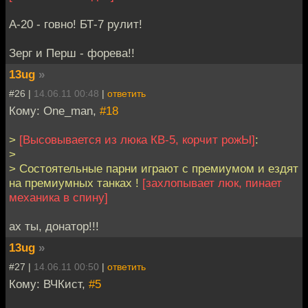
А-20 - говно! БТ-7 рулит!
Зерг и Перш - форева!!
13ug
»
#26 |
14.06.11 00:48
|
ответить
Кому: One_man,
#18
>
[Высовывается из люка КВ-5, корчит рожЫ]
:
>
> Cостоятельные парни играют с премиумом и ездят
на премиумных танках !
[захлопывает люк, пинает
механика в спину]
ах ты, донатор!!!
13ug
»
#27 |
14.06.11 00:50
|
ответить
Кому: ВЧКист,
#5