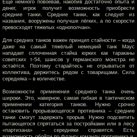
Еще немного повоевав, накопив достаточно опыта и
денег, игрок получит возможность приобрести
средние танки. Средние танки, как следует из
названия, вооружены получше лёгких, а по скорости
превосходят тяжелых «однополчан».
Для средних танков важен принцип стайности – когда
даже на самый тяжёлый немецкий танк Маус
нападает сплоченная стайка юрких как тараканы
советских т-54, шансов у германского монстра не
остаётся. Поэтому старайтесь не отрываться от
коллектива, держитесь рядом с товарищами. Сила
середняка – в количестве.
Возможности применения среднего танка очень
широки. Это, наверное, самая гибкая в тактическом
применении категория танков. Нужно срочно
остановить прорывающегося противника – средние
танки смогут задержать прорыв. Нужно подсветить
пытающегося спрятаться за постройками или в лесу
«партизана» – середняки справятся. Есть
возможность обойти по флангу команду противника и,