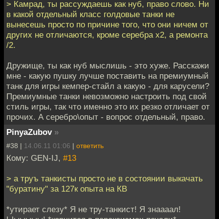
> Камрад, ты рассуждаешь как нуб, право слово. Ни
в какой отдельный класс голдовые танки не
вынесешь просто по причине того, что они ничем от
других не отличаются, кроме серебра х2, а ремонта
/2.
Дружище, ты как нуб мыслишь - это хуже. Расскажи
мне - какую пушку лучше поставить на премиумный
танк для игры кемпер-стайл а какую - для карусели?
Премиумные танки невозможно настроить под свой
стиль игры, так что именно это их резко отличает от
прочих. А серебро\опыт - вопрос отдельный, право.
PinyaZubov
»
#38 |
14.06.11 01:06
|
ответить
Кому: GEN-IJ,
#13
> а труъ танкисты просто не в состоянии выкачать
"буратину" за 127к опыта на КВ
*утирает слезу* Я не тру-танкист! Я знаааал!