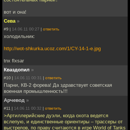
вот и она!
Сева
»
#9 |
14.06.11 00:27
|
ответить
холодильник:
http://wot-shkurka.ucoz.com/1/CY-14-1-e.jpg
tnx flxsar
Кваздопил
»
#10 |
14.06.11 00:31
|
ответить
Парни, КВ-2 форева! Да здравствует советская
военная промышленность!!!
Арчевод
»
#11 |
14.06.11 00:32
|
ответить
>Артиллерийские дуэли, когда охота ведется
вслепую, и единственные ориентиры – трассеры от
выстрелов, по праву считаются в игре World of Tanks