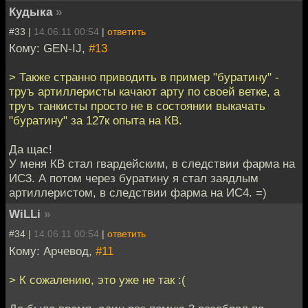
Кудыка
»
#33 |
14.06.11 00:54
|
ответить
Кому: GEN-IJ,
#13
> Также странно приводить в пример "буратину" -
труъ артиллеристы качают арту по своей ветке, а
труъ танкисты просто не в состоянии выкачать
"буратину" за 127к опыта на КВ.
Да щас!
У меня КВ стал гвардейским, в следствии фарма на
ИС3. А потом через буратину я стал заядлым
артиллеристом, в следствии фарма на ИС4. =)
WiLLi
»
#34 |
14.06.11 00:54
|
ответить
Кому: Арчевод,
#11
> К сожалению, это уже не так :(