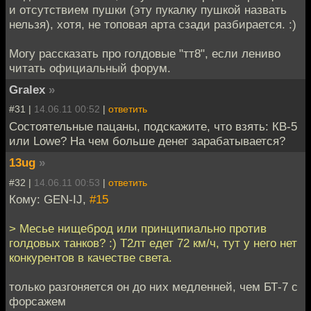
и отсутствием пушки (эту пукалку пушкой назвать
нельзя), хотя, не топовая арта сзади разбирается. :)
Могу рассказать про голдовые "тт8", если лениво
читать официальный форум.
Gralex
»
#31 |
14.06.11 00:52
|
ответить
Состоятельные пацаны, подскажите, что взять: КВ-5
или Lowe? На чем больше денег зарабатывается?
13ug
»
#32 |
14.06.11 00:53
|
ответить
Кому: GEN-IJ,
#15
> Месье нищеброд или принципиально против
голдовых танков? :) Т2лт едет 72 км/ч, тут у него нет
конкурентов в качестве света.
только разгоняется он до них медленней, чем БТ-7 с
форсажем