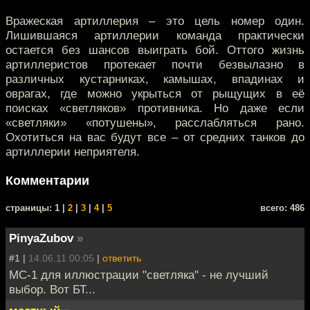
Вражеская артиллерия – это цель номер один.
Лишившаяся артиллерии команда практически
остается без шансов выиграть бой. Оттого жизнь
артиллеристов протекает почти безвылазно в
различных кустарниках, камышах, впадинах и
оврагах, где можно укрыться от рыщущих в её
поисках «светляков» противника. Но даже если
«светляки» «потушены», расслабляться рано.
Охотиться на вас будут все – от средних танков до
артиллерии неприятеля.
Комментарии
cтраницы: 1 |
2
|
3
|
4
|
5
всего: 486
PinyaZubov
»
#1 |
14.06.11 00:05
|
ответить
МС-1 для иллюстрации "светляка" - не лучший
выбор. Вот БТ...