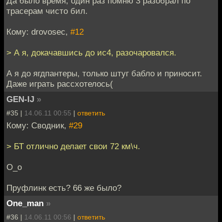
Да было время, один раз помню 3 разобрал по
трасерам чисто бил.
Кому: drovosec,
#12
> А я, докачавшись до ис4, разочаровался.
А я до ягдпантеры, только штуг бабло и приносит.
Даже играть рассхотелось(
GEN-IJ
»
#35 |
14.06.11 00:55
|
ответить
Кому: Сводник,
#29
> БТ отлично делает свои 72 км\ч.
О_о
Пруфлинк есть? 66 же было?
One_man
»
#36 |
14.06.11 00:56
|
ответить