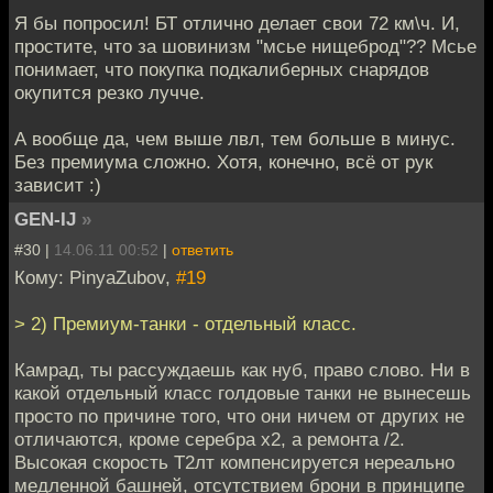
Я бы попросил! БТ отлично делает свои 72 км\ч. И,
простите, что за шовинизм "мсье нищеброд"?? Мсье
понимает, что покупка подкалиберных снарядов
окупится резко лучче.
А вообще да, чем выше лвл, тем больше в минус.
Без премиума сложно. Хотя, конечно, всё от рук
зависит :)
GEN-IJ
»
#30 |
14.06.11 00:52
|
ответить
Кому: PinyaZubov,
#19
> 2) Премиум-танки - отдельный класс.
Камрад, ты рассуждаешь как нуб, право слово. Ни в
какой отдельный класс голдовые танки не вынесешь
просто по причине того, что они ничем от других не
отличаются, кроме серебра х2, а ремонта /2.
Высокая скорость Т2лт компенсируется нереально
медленной башней, отсутствием брони в принципе