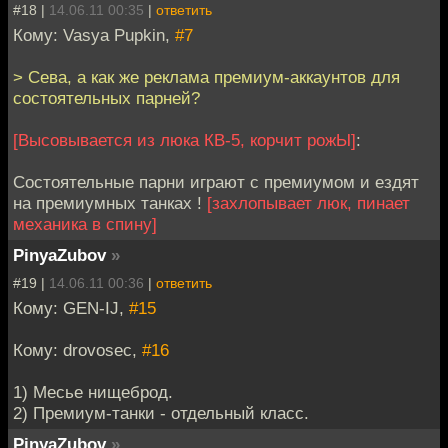
#18 |
14.06.11 00:35
|
ответить
Кому: Vasya Pupkin,
#7
> Сева, а как же реклама премиум-аккаунтов для
состоятельных парней?
[Высовывается из люка КВ-5, корчит рожЫ]
:
Cостоятельные парни играют с премиумом и ездят
на премиумных танках !
[захлопывает люк, пинает
механика в спину]
PinyaZubov
»
#19 |
14.06.11 00:36
|
ответить
Кому: GEN-IJ,
#15
Кому: drovosec,
#16
1) Месье нищеброд.
2) Премиум-танки - отдельный класс.
PinyaZubov
»