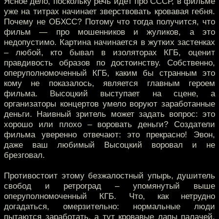
Ясное дело, поскольку речь идёт про СССР, в фильме
уже на титрах начинает зверствовать кровавая гебня.
Почему не ОБХСС? Потому что тогда получится, что
фильм — про мошенников и жуликов, а это
недопустимо. Картина начинается в жутких застенках
– любой, кто бывал в изоляторах КГБ, оценит
правдивость образов по достоинству. Собственно,
оперуполномоченный КГБ, каким бы странным это
кому не показалось, является главным героем
фильма. Высоцкий выступает на сцене, а
организаторы концертов умело воруют заработанные
деньги. Наивный зритель может задать вопрос: это
хорошо или плохо – воровать деньги? Создатели
фильма уверенно отвечают: это прекрасно! Эвон,
даже ваш любимый Высоцкий воровал и не
брезговал.
Противостоит этому безжалостный упырь, душитель
свобод и ретроград – упомянутый выше
оперуполномоченный КГБ. Что, как нетрудно
догадаться, омерзительно: нормальные люди
пытаются заработать, а тут кровавые лапы палачей.