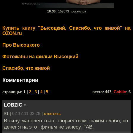
16:36
|
157673 просмотра
Купить книгу "Высоцкий. Спасибо, что живой" на
OZON.ru
Про Высоцкого
Фотожабы на фильм Высоцкий
Спасибо, что живой
Комментарии
cтраницы: 1 |
2
|
3
|
4
|
5
всего: 443,
Goblin
: 6
LOBZIC
»
#1 |
02.12.11 02:28
|
ответить
В силу малолетства с творчеством знаком слабо, но
денег я на этот фильм не занесу. ГАВ.