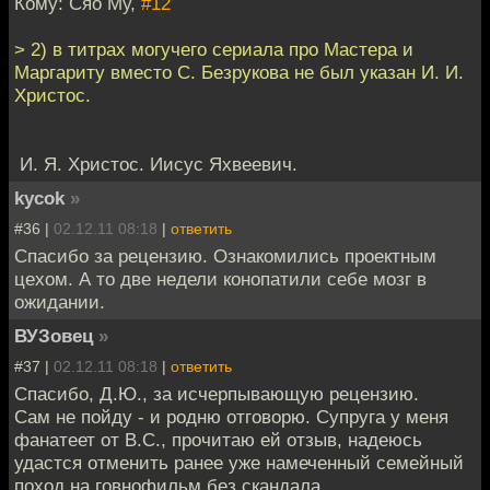
Кому: Сяо Му,
#12
> 2) в титрах могучего сериала про Мастера и
Маргариту вместо С. Безрукова не был указан И. И.
Христос.
И. Я. Христос. Иисус Яхвеевич.
kycok
»
#36 |
02.12.11 08:18
|
ответить
Спасибо за рецензию. Ознакомились проектным
цехом. А то две недели конопатили себе мозг в
ожидании.
ВУЗовец
»
#37 |
02.12.11 08:18
|
ответить
Спасибо, Д.Ю., за исчерпывающую рецензию.
Сам не пойду - и родню отговорю. Супруга у меня
фанатеет от В.С., прочитаю ей отзыв, надеюсь
удастся отменить ранее уже намеченный семейный
поход на говнофильм без скандала.