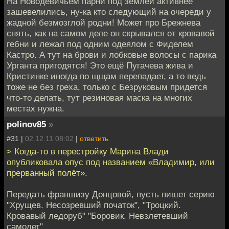
На Новодевичьем парни под землей активнее
зашевелились, ну-ка кто следующий на очереди у
жадной безмозглой родни! Может про Брежнева
снять, как на самом деле он скрывался от кровавой
гебни и лежал под одним одеялом с Фиделем
Кастро. А тут на брови и лобковые волосы с парика
Урганта пригодятся! Это ещё Пугачева жива и
Кристинке иногда по щщам перепадает, а то ведь
тоже не без греха, только с Безруковым придется
что-то делать, тут резиновая маска на многих
местах нужна.
polinov85
»
#31 |
02.12.11 08:02
|
ответить
> Когда-то в перестройку Марина Влади
опубликовала опус под названием «Владимир, или
прерванный полёт».
Передать франшизу Донцовой, пусть пишет серию
"Хрущев. Несозревший початок", "Троцкий.
Кровавый ледоруб" "Боровик. Невзлетевший
самолет"