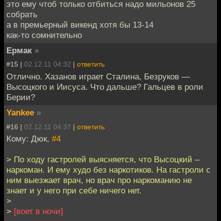
это ему чтоб только отбиться надо мильонов 25
собрать
а в премьерный викенд хотя бы 13-14
как-то сомнительно
Ермак
»
#15 |
02.12.11 04:32
|
ответить
Отлично. Хазанов играет Сталина, Безруков —
Высоцкого и Иисуса. Что дальше? Гальцев в роли
Берии?
Yankee
»
#16 |
02.12.11 04:37
|
ответить
Кому: Дюк,
#4
> По ходу гастролей выясняется, что Высоцкий –
наркоман. И ему худо без наркотиков. На гастроли с
ним выезжает врач, но врач про наркоманию не
знает и у него при себе ничего нет.
>
>
[воет в ночи]