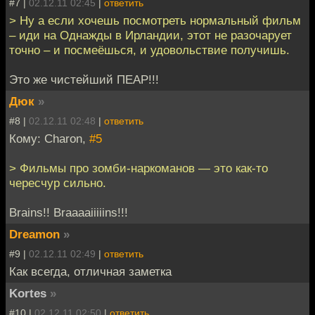
#7 |
02.12.11 02:45
|
ответить
> Ну а если хочешь посмотреть нормальный фильм
– иди на Однажды в Ирландии, этот не разочарует
точно – и посмеёшься, и удовольствие получишь.
Это же чистейший ПЕАР!!!
Дюк
»
#8 |
02.12.11 02:48
|
ответить
Кому: Charon,
#5
> Фильмы про зомби-наркоманов — это как-то
чересчур сильно.
Brains!! Braaaaiiiiins!!!
Dreamon
»
#9 |
02.12.11 02:49
|
ответить
Как всегда, отличная заметка
Kortes
»
#10 |
02.12.11 02:50
|
ответить