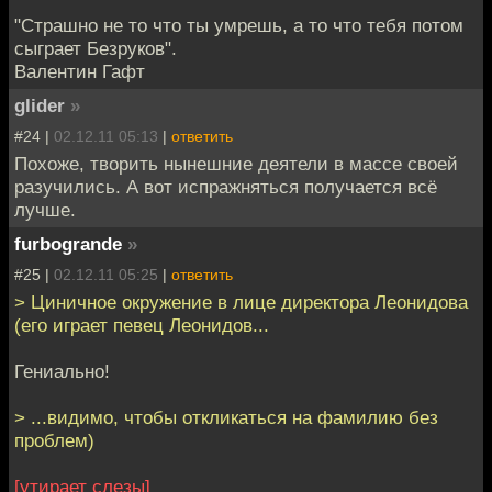
"Страшно не то что ты умрешь, а то что тебя потом
сыграет Безруков".
Валентин Гафт
glider
»
#24 |
02.12.11 05:13
|
ответить
Похоже, творить нынешние деятели в массе своей
разучились. А вот испражняться получается всё
лучше.
furbogrande
»
#25 |
02.12.11 05:25
|
ответить
> Циничное окружение в лице директора Леонидова
(его играет певец Леонидов...
Гениально!
> ...видимо, чтобы откликаться на фамилию без
проблем)
[утирает слезы]