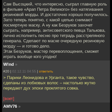
Сам Высоцкий, что интересно, сыграл главную роль
в фильме «Арап Петра Великого» без натягивания
резиновой морды. И достаточно хорошо получилось.
Зато теперь понятно, с какой целью снимают
посмертную маску. А ну как Безруков захочет
сыграть, например, антисоветского певца Талькова,
лично исполнить песню про тетрадь расстреляного
генерала. Сделают по маске очередную резиновую
морду — и готово дело.
Этак Безруков, мастер перевоплощения, сможет
играть вообще кого угодно!
W!nd
»
#20 |
02.12.11 04:55
|
ответить
> Парики Леонидова и Урганта, такое чувство,
сделаны из лобковых волос – настолько жутко
передают дух эпохи проклятого совка.
[воет]
AMV76
»