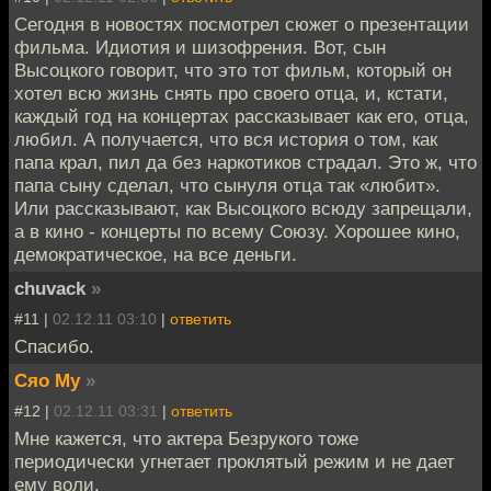
Сегодня в новостях посмотрел сюжет о презентации
фильма. Идиотия и шизофрения. Вот, сын
Высоцкого говорит, что это тот фильм, который он
хотел всю жизнь снять про своего отца, и, кстати,
каждый год на концертах рассказывает как его, отца,
любил. А получается, что вся история о том, как
папа крал, пил да без наркотиков страдал. Это ж, что
папа сыну сделал, что сынуля отца так «любит».
Или рассказывают, как Высоцкого всюду запрещали,
а в кино - концерты по всему Союзу. Хорошее кино,
демократическое, на все деньги.
chuvack
»
#11 |
02.12.11 03:10
|
ответить
Спасибо.
Сяо Му
»
#12 |
02.12.11 03:31
|
ответить
Мне кажется, что актера Безрукого тоже
периодически угнетает проклятый режим и не дает
ему воли.