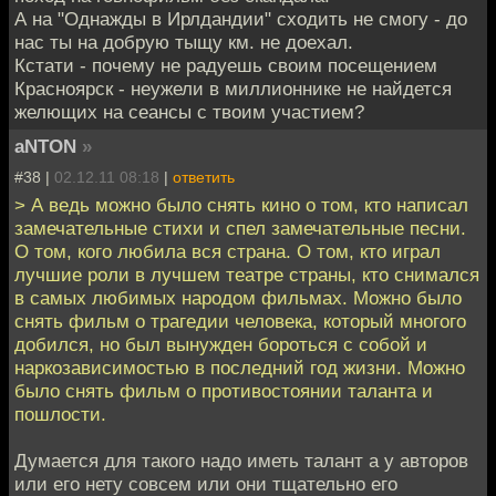
А на "Однажды в Ирлдандии" сходить не смогу - до
нас ты на добрую тыщу км. не доехал.
Кстати - почему не радуешь своим посещением
Красноярск - неужели в миллионнике не найдется
желющих на сеансы с твоим участием?
aNTON
»
#38 |
02.12.11 08:18
|
ответить
> А ведь можно было снять кино о том, кто написал
замечательные стихи и спел замечательные песни.
О том, кого любила вся страна. О том, кто играл
лучшие роли в лучшем театре страны, кто снимался
в самых любимых народом фильмах. Можно было
снять фильм о трагедии человека, который многого
добился, но был вынужден бороться с собой и
наркозависимостью в последний год жизни. Можно
было снять фильм о противостоянии таланта и
пошлости.
Думается для такого надо иметь талант а у авторов
или его нету совсем или они тщательно его