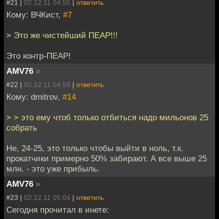
#21 |
02.12.11 04:55
|
ответить
Кому: ВЧКист,
#7
> Это же чистейший ПЕАР!!!
Это контр-ПЕАР!
AMV76
»
#22 |
02.12.11 04:58
|
ответить
Кому: dmitrov,
#14
> > это ему чтоб только отбиться надо мильонов 25
собрать
Не, 24-25, это только чтобы выйти в ноль, т.к.
прокатчики примерно 50% забирают. А все выше 25
млн. - это уже прибыль.
AMV76
»
#23 |
02.12.11 05:04
|
ответить
Сегодня прочитал в инете: