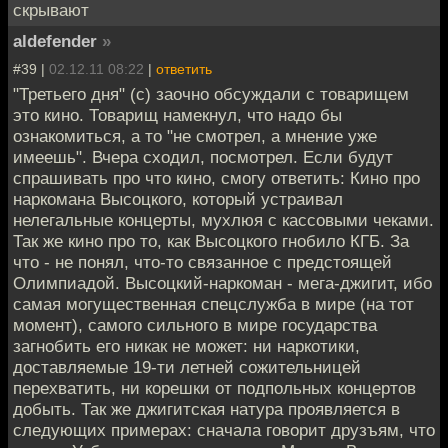
скрывают
aldefender
»
#39 |
02.12.11 08:22
|
ответить
"Третьего дня" (с) заочно обсуждали с товарищем
это кино. Товарищ намекнул, что надо бы
ознакомиться, а то "не смотрел, а мнение уже
имеешь". Вчера сходил, посмотрел. Если будут
спрашивать про что кино, смогу ответить: Кино про
наркомана Высоцкого, который устраивал
нелегальные концерты, мухлюя с кассовыми чеками.
Так же кино про то, как Высоцкого гнобило КГБ. За
что - не понял, что-то связанное с предстоящей
Олимпиадой. Высоцкий-наркоман - мега-джигит, ибо
самая могущественная спецслужба в мире (на тот
момент), самого сильного в мире государства
загнобить его никак не может: ни наркотики,
доставляемые 19-ти летней сожительницей
перехватить, ни корешки от подпольных концертов
добыть. Так же джигитская натура проявляется в
следующих примерах: сначала говорит друзъям, что