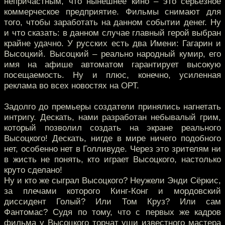
непричастным, что нынешнее кино – это серьёзное
коммерческое предприятие. Фильмы снимают для
того, чтобы заработать на данном событии денег. Ну
и что сказать: в данном случае главный герой выбран
крайне удачно. У русских есть два Имени: Гагарин и
Высоцкий. Высоцкий – реально народный кумир, его
имя на афише автоматом гарантирует высокую
посещаемость. Ну и плюс, конечно, усиленная
реклама во всех новостях на ОРТ.
Задолго до премьеры создатели принялись нагнетать
интригу. Дескать, нами разработан небывалый грим,
который позволил создать на экране реального
Высоцкого! Дескать, нигде в мире ничего подобного
нет, особенно нет в Голливуде. Через это зрителям ни
в жисть не понять, кто играет Высоцкого, настолько
круто сделано!
Ну и кто же сыграл Высоцкого? Неужели Энди Сёркис,
за плечами которого Кинг-Конг и мордовский
диссидент Голый? Или Том Круз? Или сам
Фантомас? Судя по тому, что с первых же кадров
фильма у Высоцкого торчат уши известного мастера