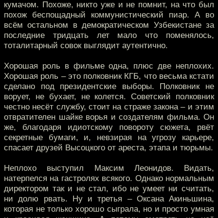
кумачом. Похоже, никто уже и не помнит, на что был
похож беспощадный коммунистический пиар. А во
всём остальном в демократическом Узбекистане за
последние тридцать лет мало что поменялось,
тоталитарный совок выглядит аутентично.
Хорошая роль в фильме одна, плюс две неплохих.
Хорошая роль – это полковник КГБ, что весьма кстати
сделано под президентские выборы. Полковник не
ворует, не бухает, не колется. Советский полковник
честно несёт службу, стоит на страже закона – и этим
отвратителен шайке ворья и создателям фильма. Он
же, благодаря идиотскому повороту сюжета, рвёт
секретные бумаги, и, невзирая на угрозу карьере,
спасает друзей Высоцкого от ареста, этапа и тюрьмы.
Неплохо выступил Максим Леонидов. Видать,
натерпелся на гастролях всякого. Однако нормальным
директором так и не стал, ибо не умеет ни считать,
ни долю рвать. Ну и третья – Оксана Акиньшина,
которая не только хорошо сыграла, но и просто умная