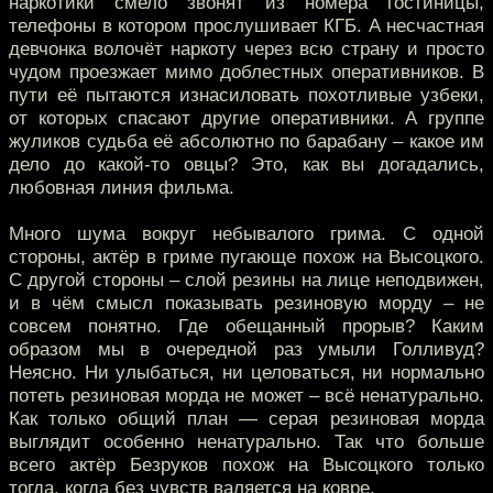
наркотики смело звонят из номера гостиницы,
телефоны в котором прослушивает КГБ. А несчастная
девчонка волочёт наркоту через всю страну и просто
чудом проезжает мимо доблестных оперативников. В
пути её пытаются изнасиловать похотливые узбеки,
от которых спасают другие оперативники. А группе
жуликов судьба её абсолютно по барабану – какое им
дело до какой-то овцы? Это, как вы догадались,
любовная линия фильма.
Много шума вокруг небывалого грима. С одной
стороны, актёр в гриме пугающе похож на Высоцкого.
С другой стороны – слой резины на лице неподвижен,
и в чём смысл показывать резиновую морду – не
совсем понятно. Где обещанный прорыв? Каким
образом мы в очередной раз умыли Голливуд?
Неясно. Ни улыбаться, ни целоваться, ни нормально
потеть резиновая морда не может – всё ненатурально.
Как только общий план — серая резиновая морда
выглядит особенно ненатурально. Так что больше
всего актёр Безруков похож на Высоцкого только
тогда, когда без чувств валяется на ковре.