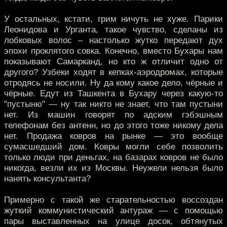
У остальных, кстати, грим ничуть не хуже. Парики
Леонидова и Урганта, такое чувство, сделаны из
лобковых волос – настолько жутко передают дух
эпохи проклятого совка. Конечно, вместо Бухары нам
показывают Самарканд, но кто ж отличит одно от
другого? Узбеки ходят в кепках-аэродромах, которые
отродясь не носили. Ну да кому какое дело, чёрные и
чёрные. Едут из Ташкента в Бухару через какую-то
"пустыню" — ну так никто не знает, что там пустыни
нет. Из машин говорят по адским гэбэшным
телефонам без антенн, но до этого тоже никому дела
нет. Продажа ковров на рынке — это вообще
сумасшедший дом. Ковры могли себе позволить
только люди при деньгах, на базарах ковров не было
никогда, везли их из Москвы. Неужели нельзя было
нанять консультанта?
Примерно с такой же старательностью воссоздан
жуткий коммунистический антураж — с помощью
пары выставленных на улице досок, обтянутых