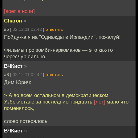
[воет в ночи]
Charon
»
#5 |
02.12.11 02:42
|
ответить
Пойду-ка я на "Однажды в Ирландии", пожалуй!
Фильмы про зомби-наркоманов — это как-то
чересчур сильно.
ВЧКист
»
#6 |
02.12.11 02:42
|
ответить
Дим Юрич:
> А во всём остальном в демократическом
Узбекистане за последние тридцать
[лет]
мало что
поменялось,
слово потерялось
ВЧКист
»