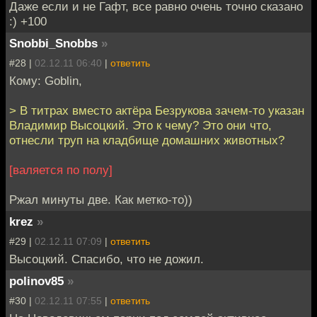
Даже если и не Гафт, все равно очень точно сказано
:) +100
Snobbi_Snobbs
»
#28 |
02.12.11 06:40
|
ответить
Кому: Goblin,
> В титрах вместо актёра Безрукова зачем-то указан
Владимир Высоцкий. Это к чему? Это они что,
отнесли труп на кладбище домашних животных?
[валяется по полу]
Ржал минуты две. Как метко-то))
krez
»
#29 |
02.12.11 07:09
|
ответить
Высоцкий. Спасибо, что не дожил.
polinov85
»
#30 |
02.12.11 07:55
|
ответить