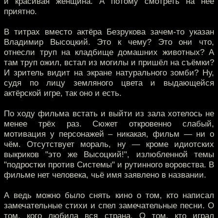
и красивая женщина. А потому смотреть на неё
приятно.
В титрах вместо актёра Безрукова зачем-то указан
Владимир Высоцкий. Это к чему? Это они что,
отнесли труп на кладбище домашних животных? А
там труп ожил, встал из могилы и пришёл на съёмки?
И зритель видит на экране натурального зомби? Ну,
судя по лицу земляного цвета и выдающейся
актёрской игре, так оно и есть.
По ходу фильма встать и выйти из зала хотелось не
менее трёх раз. Сюжет откровенно слабый,
мотивация у персонажей – никакая, фильм — ни о
чём. Отсутствует мораль, ну — кроме идиотских
выкриков "это же Высоцкий!", излюбленной темы
"подростки против Системы" и рутинного воровства. В
фильме нет человека, чьё имя заявлено в названии.
А ведь можно было снять кино о том, кто написал
замечательные стихи и спел замечательные песни. О
том, кого любила вся страна. О том, кто играл