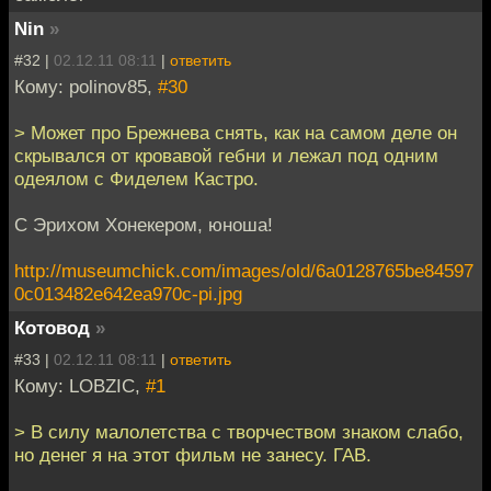
Nin
»
#32 |
02.12.11 08:11
|
ответить
Кому: polinov85,
#30
> Может про Брежнева снять, как на самом деле он
скрывался от кровавой гебни и лежал под одним
одеялом с Фиделем Кастро.
С Эрихом Хонекером, юноша!
http://museumchick.com/images/old/6a0128765be84597
0c013482e642ea970c-pi.jpg
Котовод
»
#33 |
02.12.11 08:11
|
ответить
Кому: LOBZIC,
#1
> В силу малолетства с творчеством знаком слабо,
но денег я на этот фильм не занесу. ГАВ.