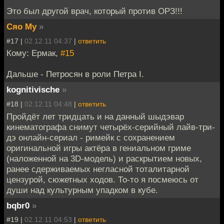
Это был другой врач, который против ОРЗ!!!
Сяо Му
»
#17 |
02.12.11 04:37
|
ответить
Кому: Ермак,
#15
Дальше - Петросян в роли Петра I.
kognitivische
»
#18 |
02.12.11 04:48
|
ответить
Пройдёт лет тридцать и на данный шыдэвар
кинематографа снимут четырёх-серийный лайв-три-
дэ онлайн-сериал - римейк с сохранением
оригинальной игры актёра в гениальном гриме
(наложенной на 3D-модель) и раскрытием новых,
ранее сдерживаемых негласной тоталитарной
цензурой, сюжетных ходов. То-то я посмеюсь от
души над культурным упадком в кубе.
bqbr0
»
#19 |
02.12.11 04:53
|
ответить