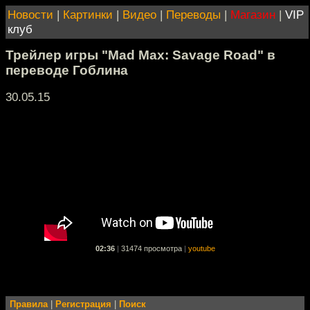
Новости
|
Картинки
|
Видео
|
Переводы
|
Магазин
|
VIP
клуб
Трейлер игры "Mad Max: Savage Road" в
переводе Гоблина
30.05.15
02:36
|
31474 просмотра
|
youtube
Правила
|
Регистрация
|
Поиск