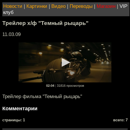
Новости
|
Картинки
|
Видео
|
Переводы
|
Магазин
|
VIP
клуб
Трейлер х/ф "Темный рыцарь"
11.03.09
02:04
|
31816 просмотров
Трейлер фильма "Темный рыцарь"
Комментарии
cтраницы: 1
всего: 7