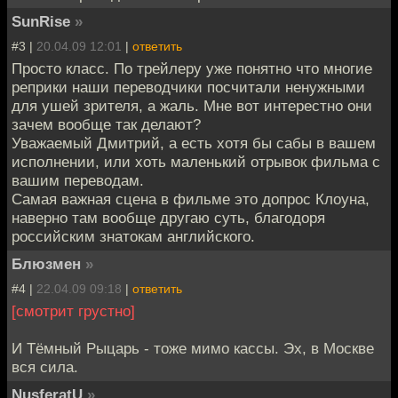
SunRise
»
#3 |
20.04.09 12:01
|
ответить
Просто класс. По трейлеру уже понятно что многие
реприки наши переводчики посчитали ненужными
для ушей зрителя, а жаль. Мне вот интерестно они
зачем вообще так делают?
Уважаемый Дмитрий, а есть хотя бы сабы в вашем
исполнении, или хоть маленький отрывок фильма с
вашим переводам.
Самая важная сцена в фильме это допрос Клоуна,
наверно там вообще другаю суть, благодоря
российским знатокам английского.
Блюзмен
»
#4 |
22.04.09 09:18
|
ответить
[смотрит грустно]
И Тёмный Рыцарь - тоже мимо кассы. Эх, в Москве
вся сила.
NusferatU
»