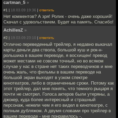
cartman_5
»
#1 |
18.03.09 19:36
|
ответить
Нет комментов? А зря! Ролик - очень даже хороший!
Скачал с удовольствием. Будет на память. Спасибо!
AchillesZ
»
#2 |
19.03.09 23:10
|
ответить
Отлично переведенный трейлер, я недавно выкачал
карты деньги два ствола, большой куш и рок-н-
рольшика в вашем переводе, я восхищен! превод
может местами не совсем точный, но во всяком
случае у нас в стране нет таких переводчиков и мне
очень жаль, что фильмы в вашем переводе на
большой экран выходят в узком спектре
кинотеатров, либо в ограниченные сроки. Потому как
этот трейлер, дал мне понять, что темного рыцаря я
почти не смотрел. Голоса актеров были утеряны, а
джокер, куда более интересный и страшный
персонаж, нежели чем я его видел в кинотеатре, с
полным дубляжом. А двумя словами про трейлер в
вашем переводе - мне понравилось -.