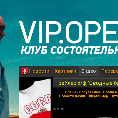
Картинки
Видео
Перев
Новости
Трейлер х/ф "Сводные б
Новые
|
Популярные
|
Goblin 
Новости науки
|
Опергеймер
|
Пут
08.09.08