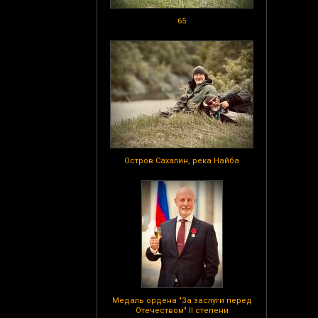
65
Остров Сахалин, река Найба
Медаль ордена "За заслуги перед
Отечеством" II степени