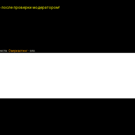
о после проверки модератором!
екста.
Оверквотинг
- зло.