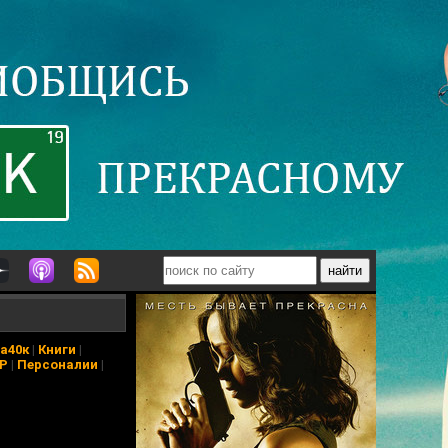
а40к
|
Книги
|
АР
|
Персоналии
|