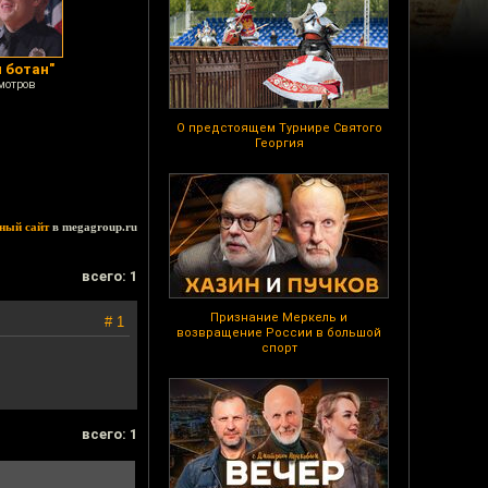
и ботан"
мотров
О предстоящем Турнире Святого
Георгия
ный сайт
в megagroup.ru
всего: 1
Признание Меркель и
# 1
возвращение России в большой
спорт
всего: 1