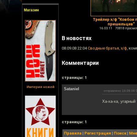
Магазин
Трейлер х/ф "Ковбои 
пришельцев"
16.03.11 70818 просмо
В новостях
08.09.08 22:04
Сводные братья, х/ф
, ком
Комментарии
cтраницы: 1
Империя ножей
Sataniel
отправлено 19.09.08 
Ха-ха-ха, угарный
cтраницы: 1
Правила
|
Регистрация
|
Поиск
|
Мне