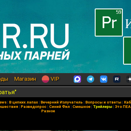
оды
Магазин
VIP
ратья"
News
|
В цепких лапах
|
Вечерний Излучатель
|
Вопросы и ответы
|
Каб
ешествия
|
Разведопрос
|
Синий Фил
|
Смешное
|
Трейлеры
|
Это ПЕ
Разное