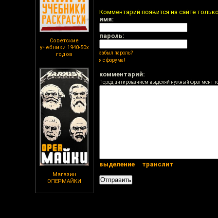
Комментарий появится на сайте тольк
имя:
пароль:
Советские
учебники 1940-50х
забыл пароль?
годов
я с форума!
комментарий:
Перед цитированием выделяй нужный фрагмент т
выделение
транслит
Магазин
ОПЕРМАЙКИ