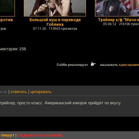
против
Большой куш в переводе
Трейлер х/ф "Мачо 
Гоблина
05.04.12 216106 прос
тров
07.11.20 113963 просмотра
ментарии: 358
Goblin рекомендует
заказывать
одностранич
|
ответить
|
цитировать
04:00
 трейлер, просто класс. Американский юморок прийдёт по вкусу.
 пишут
|
Поделиться ссылкой