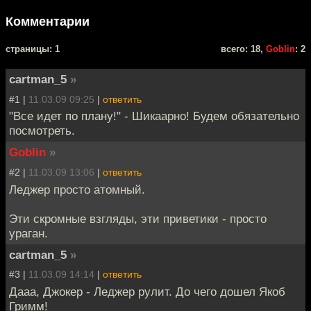
Комментарии
cтраницы: 1
всего: 18,
Goblin
: 2
cartman_5
»
#1 |
11.03.09 09:25
|
ответить
"Все идет по плану!" - Шикаарно! Будем обязательно
посмотреть.
Goblin
»
#2 |
11.03.09 13:06
|
ответить
Леджер просто атомный.
Эти скромные взгляды, эти приветики - просто
ураган.
cartman_5
»
#3 |
11.03.09 14:14
|
ответить
Дааа, Джокер - Леджер рулит. До чего дошел Якоб
Гримм!