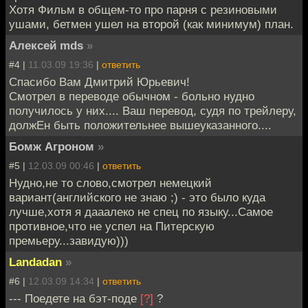
Хотя Фильм в общем-то про парня с резиновыми
ушами, бетмен ушел на второй (как минимум) план.
Алексей mds
»
#4 |
11.03.09 19:36
|
ответить
Спасибо Вам Дмитрий Юрьевич!
Смотрел в переводе обычном - больно нудно
получилось у них.... Ваш перевод, судя по трейлеру,
должЕн быть положительнее вышеуказанного....
Бомж Агроном
»
#5 |
12.03.09 00:46
|
ответить
Нудно,не то слово,смотрел немецкий
вариант(английского не знаю ;) - это было куда
лучше,хотя я дааалеко не спец по языку...Самое
противное,что не успел на Питерскую
премьеру...завидую)))
Landadan
»
#6 |
12.03.09 14:34
|
ответить
--- Поедете на бэт-поде
[?]
?