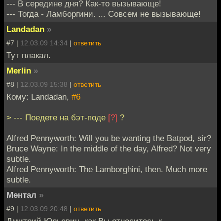
--- В середине дня? Как-то вызывающе!
--- Тогда - Ламборгини. ... Совсем не вызывающе!
Landadan
»
#7 |
12.03.09 14:34
|
ответить
Тут плакал.
Merlin
»
#8 |
12.03.09 15:38
|
ответить
Кому: Landadan,
#6
> --- Поедете на бэт-поде
[?]
?
Alfred Pennyworth: Will you be wanting the Batpod, sir?
Bruce Wayne: In the middle of the day, Alfred? Not very
subtle.
Alfred Pennyworth: The Lamborghini, then. Much more
subtle.
Ментал
»
#9 |
12.03.09 20:48
|
ответить
Дмитрий Юрьевич, как Вы относитесь к