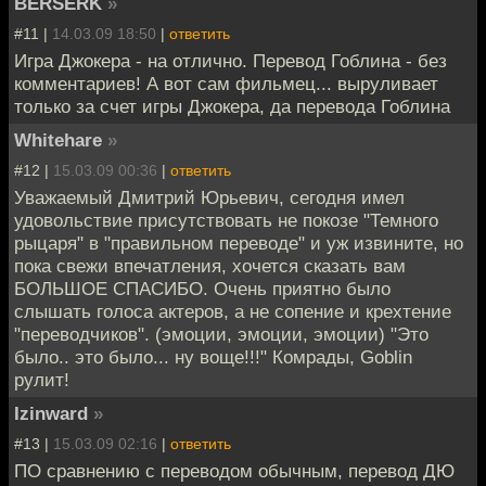
BERSERK
»
#11 |
14.03.09 18:50
|
ответить
Игра Джокера - на отлично. Перевод Гоблина - без
комментариев! А вот сам фильмец... выруливает
только за счет игры Джокера, да перевода Гоблина
Whitehare
»
#12 |
15.03.09 00:36
|
ответить
Уважаемый Дмитрий Юрьевич, сегодня имел
удовольствие присутствовать не покозе "Темного
рыцаря" в "правильном переводе" и уж извините, но
пока свежи впечатления, хочется сказать вам
БОЛЬШОЕ СПАСИБО. Очень приятно было
слышать голоса актеров, а не сопение и крехтение
"переводчиков". (эмоции, эмоции, эмоции) "Это
было.. это было... ну воще!!!" Комрады, Goblin
рулит!
Izinward
»
#13 |
15.03.09 02:16
|
ответить
ПО сравнению с переводом обычным, перевод ДЮ