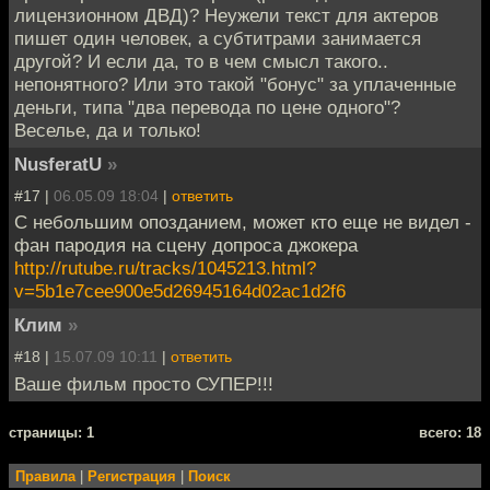
лицензионном ДВД)? Неужели текст для актеров
пишет один человек, а субтитрами занимается
другой? И если да, то в чем смысл такого..
непонятного? Или это такой "бонус" за уплаченные
деньги, типа "два перевода по цене одного"?
Веселье, да и только!
NusferatU
»
#17 |
06.05.09 18:04
|
ответить
С небольшим опозданием, может кто еще не видел -
фан пародия на сцену допроса джокера
http://rutube.ru/tracks/1045213.html?
v=5b1e7cee900e5d26945164d02ac1d2f6
Клим
»
#18 |
15.07.09 10:11
|
ответить
Ваше фильм просто СУПЕР!!!
cтраницы: 1
всего: 18
Правила
|
Регистрация
|
Поиск