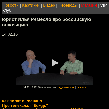
Новости
|
Картинки
|
Видео
|
Переводы
|
Магазин
|
VIP
клуб
юрист Илья Ремесло про российскую
оппозицию
14.02.16
44:32
|
132146 просмотров
|
аудиоверсия
|
скачать
Как пилят в Роснано
Про телеканал "Дождь"