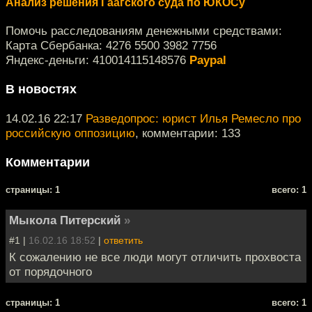
Анализ решения Гаагского суда по ЮКОСу
Помочь расследованиям денежными средствами:
Карта Сбербанка: 4276 5500 3982 7756
Яндекс-деньги: 410014115148576
Paypal
В новостях
14.02.16 22:17
Разведопрос: юрист Илья Ремесло про
российскую оппозицию
, комментарии: 133
Комментарии
cтраницы: 1
всего: 1
Мыкола Питерский
»
#1 |
16.02.16 18:52
|
ответить
К сожалению не все люди могут отличить прохвоста
от порядочного
cтраницы: 1
всего: 1