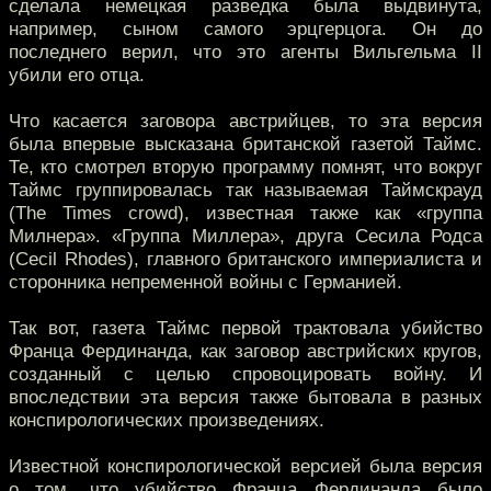
сделала немецкая разведка была выдвинута,
например, сыном самого эрцгерцога. Он до
последнего верил, что это агенты Вильгельма II
убили его отца.
Что касается заговора австрийцев, то эта версия
была впервые высказана британской газетой Таймс.
Те, кто смотрел вторую программу помнят, что вокруг
Таймс группировалась так называемая Таймскрауд
(The Times crowd), известная также как «группа
Милнера». «Группа Миллера», друга Сесила Родса
(Cecil Rhodes), главного британского империалиста и
сторонника непременной войны с Германией.
Так вот, газета Таймс первой трактовала убийство
Франца Фердинанда, как заговор австрийских кругов,
созданный с целью спровоцировать войну. И
впоследствии эта версия также бытовала в разных
конспирологических произведениях.
Известной конспирологической версией была версия
о том, что убийство Франца Фердинанда было