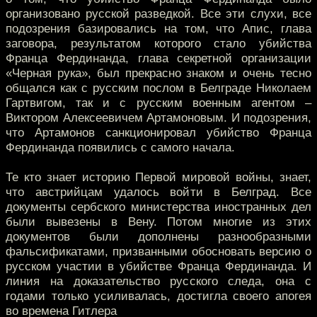
организовано русской разведкой. Все эти слухи, все
подозрения базировались на том, что Апис, глава
заговора, результатом которого стало убийства
Франца Фердинанда, глава секретной организации
«Черная рука», был прекрасно знаком и очень тесно
общался как с русским послом в Белграде Николаем
Гартвигом, так и с русским военным агентом –
Виктором Алексеевичем Артамоновым. И подозрения,
что Артамонов санкционировал убийство Франца
Фердинанда появились с самого начала.
Те кто знает историю Первой мировой войны, знает,
что австрийцам удалось войти в Белград. Все
документы сербского министерства иностранных дел
были вывезены в Вену. Потом многие из этих
документов были дополнены разнообразными
фальсификатами, призванными обосновать версию о
русском участии в убийстве Франца Фердинанда. И
линия на доказательство русского следа, она с
годами только усиливалась, достигла своего апогея
во времена Гитлера