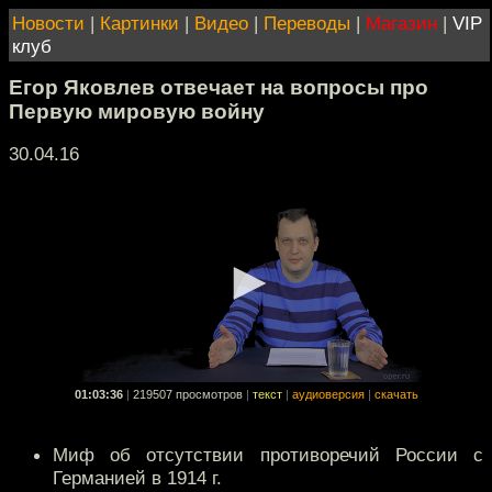
Новости
|
Картинки
|
Видео
|
Переводы
|
Магазин
|
VIP
клуб
Егор Яковлев отвечает на вопросы про
Первую мировую войну
30.04.16
01:03:36
|
219507 просмотров
|
текст
|
аудиоверсия
|
скачать
Миф об отсутствии противоречий России с
Германией в 1914 г.