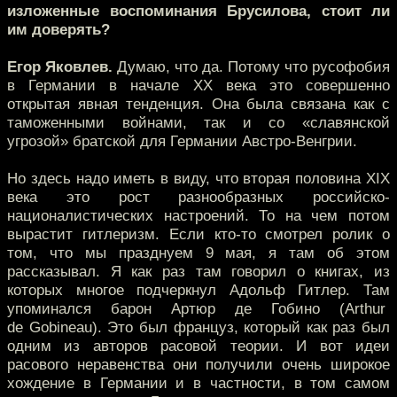
изложенные воспоминания Брусилова, стоит ли
им доверять?
Егор Яковлев.
Думаю, что да. Потому что русофобия
в Германии в начале XX века это совершенно
открытая явная тенденция. Она была связана как с
таможенными войнами, так и со «славянской
угрозой» братской для Германии Австро-Венгрии.
Но здесь надо иметь в виду, что вторая половина XIX
века это рост разнообразных российско-
националистических настроений. То на чем потом
вырастит гитлеризм. Если кто-то смотрел ролик о
том, что мы празднуем 9 мая, я там об этом
рассказывал. Я как раз там говорил о книгах, из
которых многое подчеркнул Адольф Гитлер. Там
упоминался барон Артюр де Гобино (Arthur
de Gobineau). Это был француз, который как раз был
одним из авторов расовой теории. И вот идеи
расового неравенства они получили очень широкое
хождение в Германии и в частности, в том самом