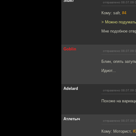
Stu67
отправлено 08.07.09 
Кому: safr,
#4
> Можно подумать,
Мне подобное отв
Goblin
отправлено 08.07.09 
Блин, опять затупи
Идиот...
Adelard
отправлено 08.07.09 
Похоже на вариаци
Атлетыч
отправлено 08.07.09 
Кому: Моторист,
#