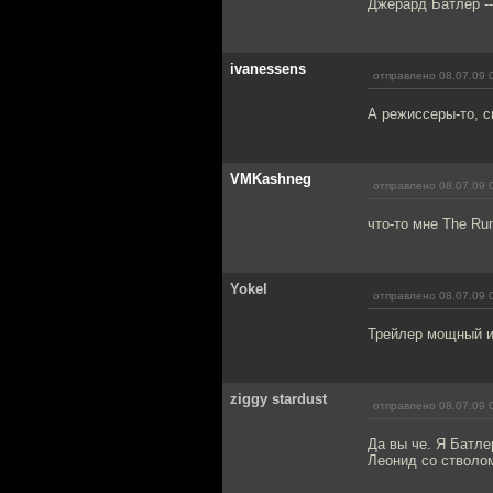
Джерард Батлер --
ivanessens
отправлено 08.07.09 
А режиссеры-то, с
VMKashneg
отправлено 08.07.09 
что-то мне The Ru
Yokel
отправлено 08.07.09 
Трейлер мощный и
ziggy stardust
отправлено 08.07.09 
Да вы че. Я Батле
Леонид со стволо