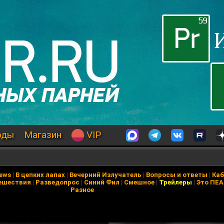
оды
Магазин
VIP
News
|
В цепких лапах
|
Вечерний Излучатель
|
Вопросы и ответы
|
Каб
ешествия
|
Разведопрос
|
Синий Фил
|
Смешное
|
Трейлеры
|
Это ПЕ
Разное