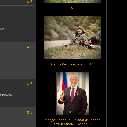
# 5
65
ие.
# 6
Остров Сахалин, река Найба
# 7
еплохо.
# 8
Медаль ордена "За заслуги перед
Отечеством" II степени