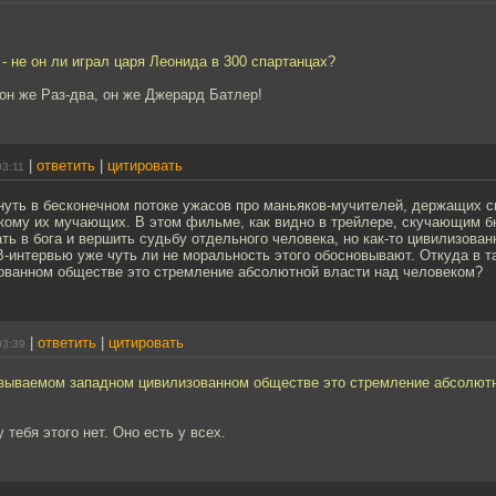
 - не он ли играл царя Леонида в 300 спартанцах?
он же Раз-два, он же Джерард Батлер!
|
ответить
|
цитировать
03:11
нуть в бесконечном потоке ужасов про маньяков-мучителей, держащих с
якому их мучающих. В этом фильме, как видно в трейлере, скучающим б
ть в бога и вершить судьбу отдельного человека, но как-то цивилизован
-интервью уже чуть ли не моральность этого обосновывают. Откуда в т
ованном обществе это стремление абсолютной власти над человеком?
|
ответить
|
цитировать
03:39
азываемом западном цивилизованном обществе это стремление абсолютн
 тебя этого нет. Оно есть у всех.