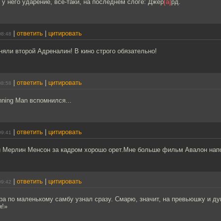
 у него ударение, все-таки, на последнем слоге: Джер
[а]
рд.
|
ответить
|
цитировать
08:48
няли второй Адреналин! В кино строго обязательно!
|
ответить
|
цитировать
08:58
nning Man вспомнился...
|
ответить
|
цитировать
09:41
 Мерлин Менсон за кадром хорошо орет.Мне больше фильм Авалон нап
|
ответить
|
цитировать
09:42
ра по маленькому самбу узнал сразу. Смарю, значит, на превьюшку и ду
м!»