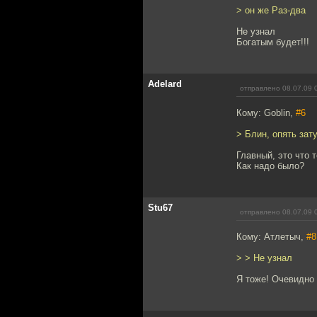
> он же Раз-два
Не узнал
Богатым будет!!!
Adelard
отправлено 08.07.09 
Кому: Goblin,
#6
> Блин, опять зату
Главный, это что 
Как надо было?
Stu67
отправлено 08.07.09 
Кому: Атлетыч,
#8
> > Не узнал
Я тоже! Очевидно 