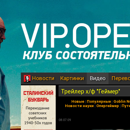
Картинки
Видео
Перев
Новости
Трейлер х/ф "Геймер"
Новые
|
Популярные
|
Goblin 
Новости науки
|
Опергеймер
|
Пут
08.07.09