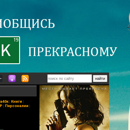
а40к
|
Книги
|
АР
|
Персоналии
|