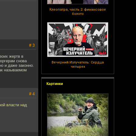
Клеопатра, часть 2: финансовое
болото
# 3
воих жертв в
юргерам снова
Вечерний Излучатель: Сердца
но и даже законно.
четырех
ак называемом
Картинки
# 4
ой власти над