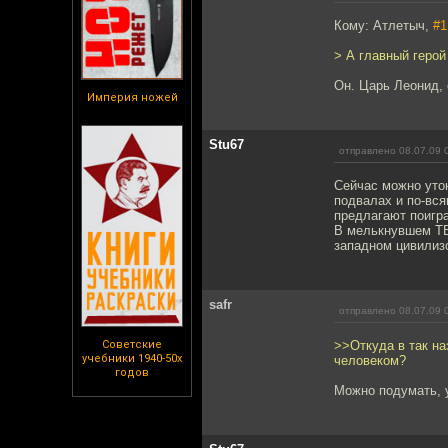
Кому: Атлетыч,
#1
> А главный герой
Он. Царь Леонид, 
Империя ножей
Stu67
отправлено 08.07.09 
Сейчас можно уто
подвалах и по-вс
предлагают поигра
В мелькнувшем ТВ
западном цивилиз
safr
отправлено 08.07.09 
Советские
>>Откуда в так н
учебники 1940-50х
человеком?
годов
Можно подумать, у