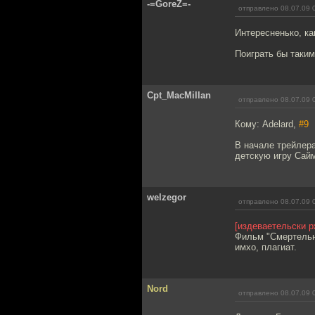
-=GoreZ=-
отправлено 08.07.09 
Интересненько, ка
Поиграть бы таким
Cpt_MacMillan
отправлено 08.07.09 
Кому: Adelard,
#9
В начале трейлера
детскую игру Сайм
welzegor
отправлено 08.07.09 
[издеваетельски р
Фильм "Смертельн
имхо, плагиат.
Nord
отправлено 08.07.09 