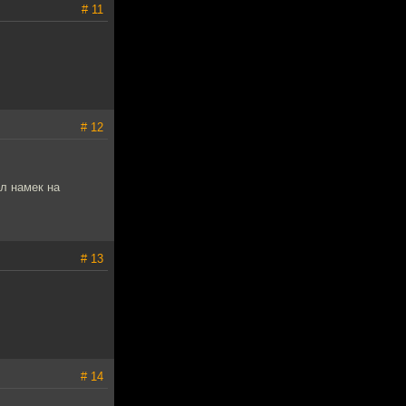
# 11
# 12
ыл намек на
# 13
# 14