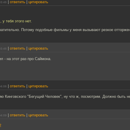
|
ответить
|
цитировать
03:46
 у тебя этого нет.
ратительно. Потому подобные фильмы у меня вызывают резкое отторжен
|
ответить
|
цитировать
03:46
л - на этот раз про Саймона.
|
ответить
|
цитировать
04:06
ю Кинговского "Бегущий Человек", ну что ж, посмотрим. Должно быть н
|
ответить
|
цитировать
04:09
2