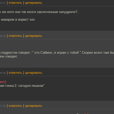
|
ответить
|
цитировать
05:47
к же енто они так мозги заключенным запудрили?..
 макаром в вормс! хех
|
ответить
|
цитировать
06:08
 подросток говорит :" это Саймон ,я играю с тобой ".Скорее всего там б
он говорит.
|
ответить
|
цитировать
06:08
жот]
ая гонка-2: сегодня пешком"
|
ответить
|
цитировать
07:50