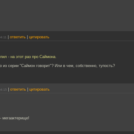
|
ответить
|
цитировать
04:11
пил - на этот раз про Саймона.
то из серии "Саймон говорит"? Или в чем, собственно, тупость?
|
ответить
|
цитировать
04:15
- мегаактерище!