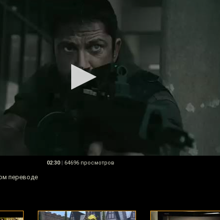
02:30
|
64696 просмотров
ном переводе