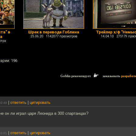
та" в
Шрек в переводе Гоблина
Трейлер х/ф "Немы
на
25.06.20 1142077 просмотров
14.04.10 275179 прос
отра
арии: 196
Goblin рекомендует
заказывать
разработ
|
ответить
|
цитировать
02:49
 не он ли играл царя Леонида в 300 спартанцах?
|
ответить
|
цитировать
03:01