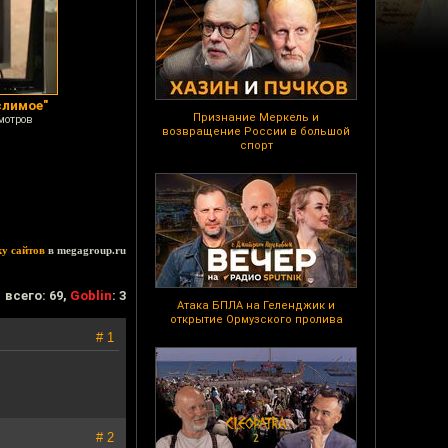
слимое"
Признание Меркель и
мотров
возвращение России в большой
спорт
ку сайтов
в megagroup.ru
всего: 69,
Goblin
: 3
Атака БПЛА на Геленджик и
открытие Ормузского пролива
# 1
# 2