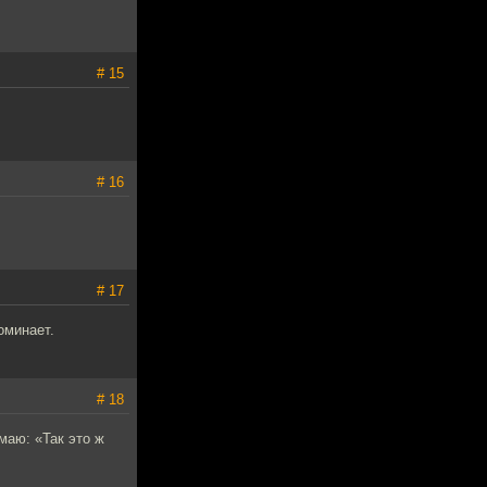
# 15
# 16
# 17
оминает.
# 18
маю: «Так это ж