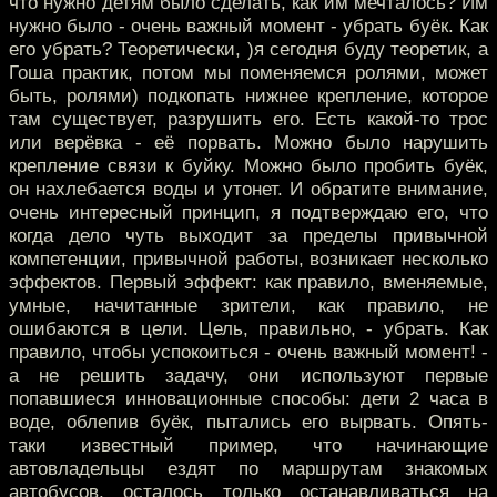
что нужно детям было сделать, как им мечталось? Им
нужно было - очень важный момент - убрать буёк. Как
его убрать? Теоретически, )я сегодня буду теоретик, а
Гоша практик, потом мы поменяемся ролями, может
быть, ролями) подкопать нижнее крепление, которое
там существует, разрушить его. Есть какой-то трос
или верёвка - её порвать. Можно было нарушить
крепление связи к буйку. Можно было пробить буёк,
он нахлебается воды и утонет. И обратите внимание,
очень интересный принцип, я подтверждаю его, что
когда дело чуть выходит за пределы привычной
компетенции, привычной работы, возникает несколько
эффектов. Первый эффект: как правило, вменяемые,
умные, начитанные зрители, как правило, не
ошибаются в цели. Цель, правильно, - убрать. Как
правило, чтобы успокоиться - очень важный момент! -
а не решить задачу, они используют первые
попавшиеся инновационные способы: дети 2 часа в
воде, облепив буёк, пытались его вырвать. Опять-
таки известный пример, что начинающие
автовладельцы ездят по маршрутам знакомых
автобусов, осталось только останавливаться на