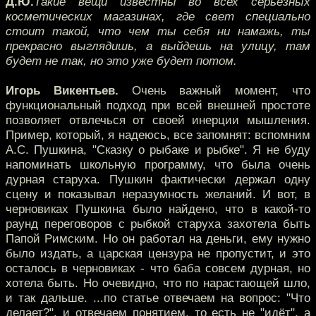
Д.Ю.
Такие вещи известны во всех серьёзных
косметических магазинах, где свет специально
стоит такой, что чем ты себя ни намажь, ты
прекрасно выглядишь, а выйдешь на улицу, там
будет не так, но это уже будет потом.
Игорь Викентьев.
Очень важный момент, что
функциональный подход при всей внешней простоте
позволяет отвлечься от своей инерции мышления.
Пример, который, я надеюсь, все запомнят: вспомним
А.С. Пушкина, "Сказку о рыбаке и рыбке". Я не буду
напоминать школьную программу, что была очень
дурная старуха. Пушкин фактически держал одну
сцену и показывал неразумность желаний. И вот, в
черновиках Пушкина было найдено, что в какой-то
раунд переговоров с рыбкой старуха захотела быть
Папой Римским. Но он работал на деньги, ему нужно
было издать, а царская цензура не пропустит, и это
осталось в черновиках - что баба совсем дурная, но
хотела быть. Но очевидно, что по нарастающей шло,
и так дальше. ...по статье отвечаем на вопрос: "Что
делает?", и отвечаем понятием, то есть не "идёт", а