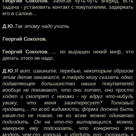
Георгий Соколов.
Забегая чуть-чуть вперёд, есть
задача - установить контакт с покупателем, задержать
его в салоне...
Д.Ю.
Так этому надо учить.
Георгий Соколов.
Георгий Соколов.
... но выращен некий миф, что
делать этого не надо.
Д.Ю.
Я вот, извините, перебью, некоторым образом
этим делом занимался, я твёрдо могу сказать одно:
подавляющее большинство наших покупателей
вообще не понимают, что они хотят, они просто
ходят и смотрят с некими - ну вдруг что-нибудь
увижу, что меня заинтересует? Толковый
продавец... по всей видимости, форма должна быть
какая-то не такая, не ко всем можно одинаково
подходить. Он на что-то вытаращился, можно,
наверное ему подсказать, что конкретно эта
модель чем-то хороша, и убедить его, склонить к