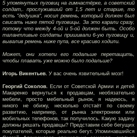
5 упомянутых пуговиц на гимнастёрке, а советский
солдат,. прослуживший от 1,5 лет и старше, то
есть "дедушка", носил ремень, который должен был
свисать ниже пятой пуговицы. За это карали сразу,
потому что между 4-ой и 5-ой должен быть. Особо
талантливые солдаты пришивали 6-ую пуговицу и,
вывалив ремень ниже пупа, все красиво ходили.
Может, они хотели его подальше перетащить,
чтобы плавать уже можно было подальше?
Игорь Викентьев.
У вас очень язвительный мозг!
Георгий Соколов.
Если от Советской Армии и детей
Макаренко вернуться к продавцам, необязательно
мебели, просто мебельный рынок, я надеюсь, я
никого не обижу, несколько отстаёт по своему
развитию, например, от рынка электроники или
мобильных телефонов, так получилось. Какую задачу
должны решать продавцы? Представим себе бегущих
покупателей, которые реально бегут. Упоминавшийся