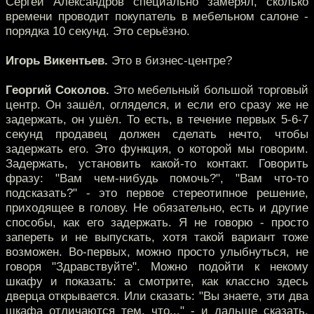
Сергей Александров специально замерял, сколько
времени проводит покупатель в мебельном салоне -
порядка 10 секунд. Это серьёзно.
Игорь Викентьев.
Это в бизнес-центре?
Георгий Соколов.
Это мебельный большой торговый
центр. Он зашёл, огляделся, и если его сразу же не
задержать, он ушёл. То есть, в течение первых 5-6-7
секунд продавец должен сделать нечто, чтобы
задержать его. Это функция, о которой мы говорим.
Задержать, установить какой-то контакт. Говорить
фразу: "Вам чем-нибудь помочь?", "Вам что-то
подсказать?" - это первое стереотипное решение,
приходящее в голову. Не обязательно, есть и другие
способы, как его задержать. Я не говорю - просто
запереть и не выпускать, хотя такой вариант тоже
возможен. Во-первых, можно просто улыбнуться, не
говоря "Здравствуйте". Можно подойти к некому
шкафу и показать: а смотрите, как классно здесь
дверца открывается. Или сказать: "Вы знаете, эти два
шкафа отличаются тем, что..." - и дальше сказать,