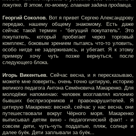
покупке. В этом, по-моему, главная задача продавца.
Георгий Соколов.
Вот я привет Сергею Александрову
передаю, нашему общему знакомому. Есть даже
сейчас такой термин - "бегущий покупатель". Это
покупатель, который пробегает через торговый
комплекс, боковым зрением пытаясь что-то уловить,
особо нигде не задерживаясь, и убегает. Я к этому
примеру хочу чуть позже вернуться, после
следующего блока.
Игорь Викентьев.
Сейчас весна, и я пересказываю,
можете мне поверить, очень точно цитирую, историю
великого педагога Антона Семёновича Макаренко. Для
молодёжи напоминаю: человек возглавлял колонию
бывших беспризорников и правонарушителей. Я
цитирую Макаренко: весной, сейчас у нас весна, они
путешествовали вокруг Чёрного моря. Макаренко
выписывал детям вино - педагогический факт! - и
совсем дети, чуть-чуть поддатые, пляж, солнце и
далее буёк. Дети заплывали за буёк...