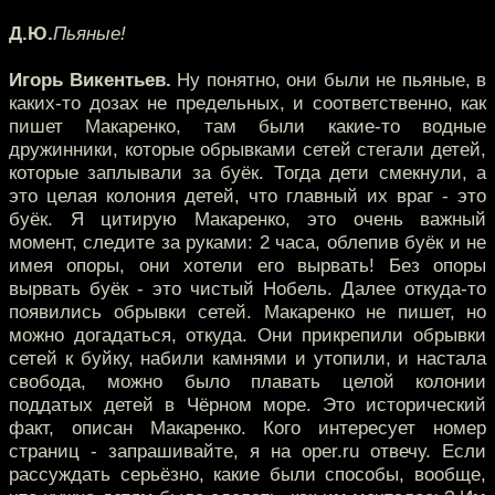
Д.Ю.
Пьяные!
Игорь Викентьев.
Ну понятно, они были не пьяные, в
каких-то дозах не предельных, и соответственно, как
пишет Макаренко, там были какие-то водные
дружинники, которые обрывками сетей стегали детей,
которые заплывали за буёк. Тогда дети смекнули, а
это целая колония детей, что главный их враг - это
буёк. Я цитирую Макаренко, это очень важный
момент, следите за руками: 2 часа, облепив буёк и не
имея опоры, они хотели его вырвать! Без опоры
вырвать буёк - это чистый Нобель. Далее откуда-то
появились обрывки сетей. Макаренко не пишет, но
можно догадаться, откуда. Они прикрепили обрывки
сетей к буйку, набили камнями и утопили, и настала
свобода, можно было плавать целой колонии
поддатых детей в Чёрном море. Это исторический
факт, описан Макаренко. Кого интересует номер
страниц - запрашивайте, я на oper.ru отвечу. Если
рассуждать серьёзно, какие были способы, вообще,