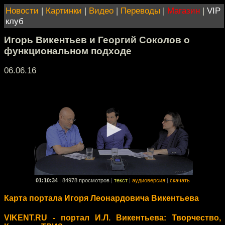
Новости
|
Картинки
|
Видео
|
Переводы
|
Магазин
|
VIP
клуб
Игорь Викентьев и Георгий Соколов о
функциональном подходе
06.06.16
01:10:34
|
84978 просмотров
|
текст
|
аудиоверсия
|
скачать
Карта портала Игоря Леонардовича Викентьева
VIKENT.RU - портал И.Л. Викентьева: Творчество,