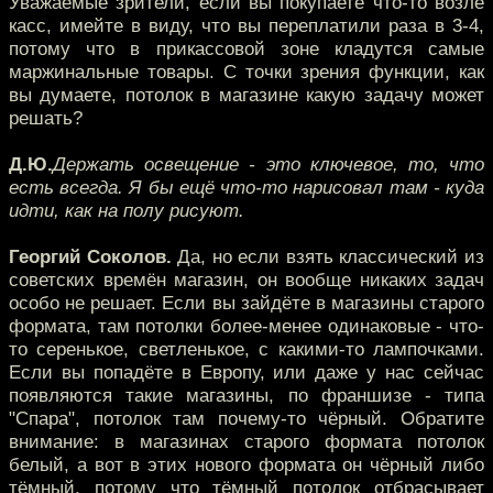
Уважаемые зрители, если вы покупаете что-то возле
касс, имейте в виду, что вы переплатили раза в 3-4,
потому что в прикассовой зоне кладутся самые
маржинальные товары. С точки зрения функции, как
вы думаете, потолок в магазине какую задачу может
решать?
Д.Ю.
Держать освещение - это ключевое, то, что
есть всегда. Я бы ещё что-то нарисовал там - куда
идти, как на полу рисуют.
Георгий Соколов.
Да, но если взять классический из
советских времён магазин, он вообще никаких задач
особо не решает. Если вы зайдёте в магазины старого
формата, там потолки более-менее одинаковые - что-
то серенькое, светленькое, с какими-то лампочками.
Если вы попадёте в Европу, или даже у нас сейчас
появляются такие магазины, по франшизе - типа
"Спара", потолок там почему-то чёрный. Обратите
внимание: в магазинах старого формата потолок
белый, а вот в этих нового формата он чёрный либо
тёмный, потому что тёмный потолок отбрасывает