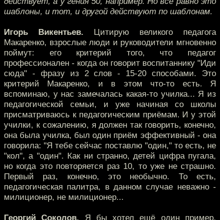
действует, а у гения 50, например. Но всё равно это
шаблоны, и тот, и другой действуют по шаблонам.
Игорь Викентьев.
Цитирую великого педагога
Макаренко, взрослые люди и руководители мгновенно
поймут: его критерий того, что педагог
профессионален - когда он говорит воспитаннику "Иди
сюда" - фразу из 2 слов - 15-20 способами. Это
критерий Макаренко, и в этом что-то есть. Я
вспоминаю, у нас замечалась какая-то училка... Я из
педагогической семьи, и уже начиная со школы
присматриваюсь к педагогическим приёмам. И у этой
училки, к сожалению, я должен так говорить, конечно,
она была училка, был один приём эффективный - она
говорила: "Я тебе сейчас поставлю "один," то есть, не
"кол", а "один". Как ни странно, детей цифра пугала,
но когда это повторяется раз 10, то уже не страшно.
Первый раз, конечно, это необычно. То есть,
педагогическая палитра, в данном случае неважно -
милиционер, не милиционер...
Георгий Соколов.
Я бы хотел ещё один пример,