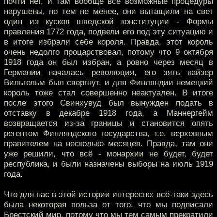
почти нет, и там вообще все возможные процедуры
нарушены, но тем не менее, они вытащили на свет
один из кусков шведской конституции - Формы
правления 1772 года, подвели его под эту ситуацию и
в итоге избрали себе короля. Правда, этот король
очень недолго процарствовал, потому что 9 октября
1918 года он был избран, а ровно через месяц в
Германии началась революция, его зять кайзер
Вильгельм был свергнут, и для Финляндии немецкий
король тоже стал совершенно неактуален. В итоге
после этого Свинхувуд был вынужден подать в
отставку в декабре 1918 года, а Маннергейм
возвращается из-за границы и становится опять
регентом Финляндского государства, т.е. верховным
правителем на несколько месяцев. Правда, там они
уже решили, что всё - монархии не будет, будет
республика, и были назначены выборы на июль 1919
года.
Что для нас в этой истории интересно: всё-таки здесь
была некоторая польза от того, что мы подписали
Брестский мир, потому что мы тем самым прекратили