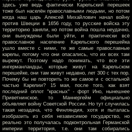
здесь уже ведь фактически Карельский перешеек
тоже был населён православными людьми, но потом
когда наш царь Алексей Михайлович начал войну
против Швеции в 1656 году, то русские войска эту
территорию заняли, но потом война пошла неудачно,
они вынуждены были уйти, и практически всё
православное население Карельского перешейка
ушло вместе с ними, те же самые православные
карелы, потому что они опасались, что их всех там
вырежут. Поэтому надо понимать, что все эти
ингерманландцы, которые живут на Карельском
перешейке, они там живут недавно, лет 300 с тех пор.
Почему бы не повторить то же самое и с остальной
частью Карелии? 15 мая, после того, как взят
последний оплот "красных" - форт Ино, нынешнее
Приветнинское, то Маннергейм официально
объявляет войну Советской России. Но тут случилась
такая незадача, что Финляндия, хотя и пыталась
изобразить из себя независимое государство, но
реально это получалась подконтрольная Германской
империи территория, т.е. они там собирались