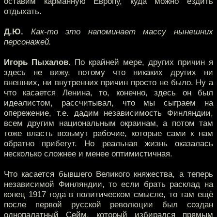
оставим карманную Европу, куда можно ездить
отдыхать.
Д.Ю.
Как-то это напоминает массу нынешних
персонажей.
Игорь Пыхалов.
По крайней мере, других причин я
здесь не вижу, потому что никаких других ни
внешних, ни внутренних причин просто не было. Ну а
что касается Ленина, то, конечно, здесь он был
идеалистом, рассчитывал, что мы сыграем на
опережение, т.е. дадим независимость Финляндии,
всем другим национальным окраинам, а потом там
тоже власть возьмут рабочие, которые сами к нам
обратно прибегут. Но реальная жизнь оказалась
несколько сложнее и менее оптимистичная.
Что касается бывшего Великого княжества, а теперь
независимой Финляндии, то если брать расклад на
конец 1917 года в политическом смысле, то там ещё
после первой русской революции был создан
однопалатный Сейм, который избирался прямым