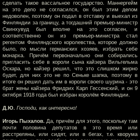
сделать такое вассальное государство. Маннергейм
на это дело не согласился, он был этим делом
недоволен, поэтому он подал в отставку и выехал из
Финляндии за границу, а тогдашний премьер-министр
Свинхувуд был вполне на это согласен, и
соответственно он из премьер-министра стал
регентом Финляндского королевства, которое должно
было, по мысли германских хозяев, избрать себе
монарха. Причём первоначально они собирались
пригласить себе в короли сына кайзера Вильгельма
Оскара, но кайзер решил, что это слишком жирно
будет, для них это не по Сеньке шапка, поэтому в
итоге он решил дать им в короли своего шурина - это
брат жены кайзера Фридрих Карл Гессенский, и он 9
октября 1918 года был избран королём Финляндии.
Д.Ю.
Господи, как интересно!
Игорь Пыхалов.
Да, причём для этого, поскольку там
почти половина депутатов в это время или
расстреляны, или сидят, или в бегах, т.е. кворума