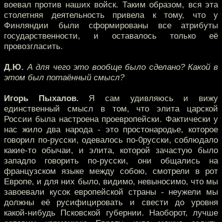
воевал против наших войск. Таким образом, вся эта
столетняя деятельность привела к тому, что у
Финляндии были сформированы все атрибуты
государственности, и оставалось только её
провозгласить.
Д.Ю.
А для чего это вообще было сделано? Какой в
этом был потаённый смысл?
Игорь Пыхалов.
Я сам удивляюсь и вижу
единственный смысл в том, что элита царской
России была настроена проевропейски. Фактически у
нас жило два народа - это простонародье, которое
говорил по-русски, одевалось по-0русски, соблюдало
какие-то обычаи, и элита, которой зачастую было
западло говорить по-русски, они общались на
французском языке между собою, смотрели в рот
Европе, и для них было, видимо, невыносимо, что мы
завоевали кусок европейской страны - неужели мы
должны её русифицировать и свести до уровня
какой-нибудь Псковской губернии. Наоборот, лучше