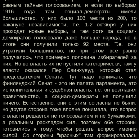
равным тайным голосованием, и если по выборам
1916 года там социал-демократы имели
большинство, у них было 103 места из 200, то
накануне независимости, т.е. 1-2 октября у них
проходят новые выборы, и там хотя за социал-
демократов голосовало даже больше народа, но в
итоге они получили только 92 места. Т.е. они
утратили большинство, но при этом всё равно
получалось, что примерно половина избирателей за
них. Но во власть их не пустили категорически, там у
власти оказался Пер Свинхувуд, который стал
председателем Сената. Тут надо понимать, что
финляндский Сенат - это не палата парламента, это
исполнительная и судебная власть, т.е. он возглавил
правительство, а социал-демократы не получили
ничего. Естественно, они с этим согласны не были,
но другая сторона тоже вполне понимала, что вопрос
о власти решается не голосованием и не бумажками,
а реальным раскладом сил, поэтому обе стороны
готовились к тому, чтобы решать вопрос именно
силой. Со стороны "красных" там формировалась