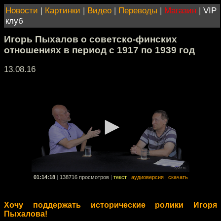
Новости
|
Картинки
|
Видео
|
Переводы
|
Магазин
|
VIP
клуб
Игорь Пыхалов о советско-финских
отношениях в период с 1917 по 1939 год
13.08.16
01:14:18
|
138716 просмотров
|
текст
|
аудиоверсия
|
скачать
Хочу поддержать исторические ролики Игоря
Пыхалова!