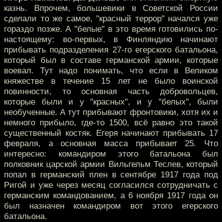
казнь. Впрочем, большевики в Советской России
сделали то же самое, "красный террор" начался уже
гораздо позже. А "белые" в это время готовились по-
настоящему: во-первых, в Финляндию начинают
прибывать подразделения 27-го егерского батальона,
который был в составе германской армии, которые
воевал. Тут надо понимать, что если в Великом
княжестве в течение 15 лет не было воинской
повинности, то основная часть добровольцев,
которые были и у "красных", и у "белых", были
необученные. А тут прибывают фронтовики, хотя их и
немного прибыло, где-то 1500, всё равно это такой
существенный костяк. Егеря начинают прибывать 17
февраля, а основная масса прибывает 25. Что
интересно: командиром этого батальона был
полковник царской армии Вильгельм Теслев, который
попал в германский плен в сентябре 1917 года под
Ригой и уже через месяц согласился сотрудничать с
германским командованием, а 6 ноября 1917 года он
был назначен командиром вот этого егерского
батальона.