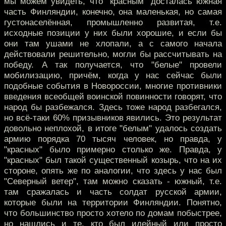
мы можем увидеть, что "красным" досталась южная
часть Финляндии, конечно, она маленькая, но самая
густонаселённая, промышленно развитая, т.е.
исходные позиции у них были хорошие, и если бы
они там ушами не хлопали, а с самого начала
действовали решительно, могли бы рассчитывать на
победу. А так получается, что "белые" провели
мобилизацию, причём, когда у нас сейчас были
подобные события в Новороссии, многие противники
введения всеобщей воинской повинности говорят, что
народ бы разбежался. Здесь тоже народ разбегался,
но всё-таки 60% призывников явились. Это результат
довольно неплохой, в итоге "белым" удалось создать
армию порядка 70 тысяч человек, но правда, у
"красных" было примерно столько же. Правда, у
"красных" был такой существенный козырь, что на их
стороне, опять же по аналогии, что здесь у нас был
"Северный ветер", там можно сказать - южный, т.е.
там сражалась и часть солдат русской армии,
которые были на территории Финляндии. Понятно,
что большинство просто хотело по домам побыстрее,
но нашлись и те, кто был идейный или просто