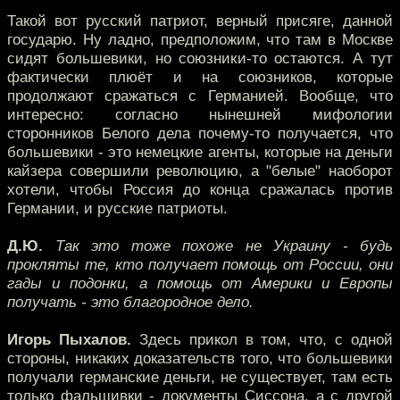
Такой вот русский патриот, верный присяге, данной
государю. Ну ладно, предположим, что там в Москве
сидят большевики, но союзники-то остаются. А тут
фактически плюёт и на союзников, которые
продолжают сражаться с Германией. Вообще, что
интересно: согласно нынешней мифологии
сторонников Белого дела почему-то получается, что
большевики - это немецкие агенты, которые на деньги
кайзера совершили революцию, а "белые" наоборот
хотели, чтобы Россия до конца сражалась против
Германии, и русские патриоты.
Д.Ю.
Так это тоже похоже не Украину - будь
прокляты те, кто получает помощь от России, они
гады и подонки, а помощь от Америки и Европы
получать - это благородное дело.
Игорь Пыхалов.
Здесь прикол в том, что, с одной
стороны, никаких доказательств того, что большевики
получали германские деньги, не существует, там есть
только фальшивки - документы Сиссона, а с другой