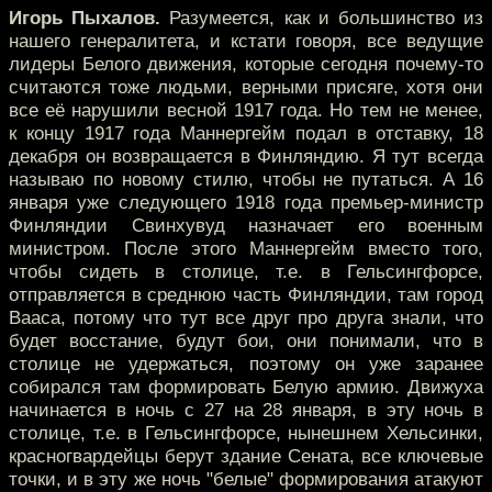
Игорь Пыхалов.
Разумеется, как и большинство из
нашего генералитета, и кстати говоря, все ведущие
лидеры Белого движения, которые сегодня почему-то
считаются тоже людьми, верными присяге, хотя они
все её нарушили весной 1917 года. Но тем не менее,
к концу 1917 года Маннергейм подал в отставку, 18
декабря он возвращается в Финляндию. Я тут всегда
называю по новому стилю, чтобы не путаться. А 16
января уже следующего 1918 года премьер-министр
Финляндии Свинхувуд назначает его военным
министром. После этого Маннергейм вместо того,
чтобы сидеть в столице, т.е. в Гельсингфорсе,
отправляется в среднюю часть Финляндии, там город
Вааса, потому что тут все друг про друга знали, что
будет восстание, будут бои, они понимали, что в
столице не удержаться, поэтому он уже заранее
собирался там формировать Белую армию. Движуха
начинается в ночь с 27 на 28 января, в эту ночь в
столице, т.е. в Гельсингфорсе, нынешнем Хельсинки,
красногвардейцы берут здание Сената, все ключевые
точки, и в эту же ночь "белые" формирования атакуют