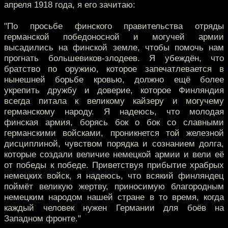
апреля 1918 года, я его зачитаю:
"По просьбе финского правительства отряды
германской победоносной и могучей армии
высадились на финской земле, чтобы помочь нам
прогнать большевиков-злодеев. Я убеждён, что
братство по оружию, которое запечатлевается в
нынешней борьбе кровью, должно ещё более
укрепить дружбу и доверие, которое Финляндия
всегда питала к великому кайзеру и могучему
германскому народу. Я надеюсь, что молодая
финская армия, борясь бок о бок со славными
германскими войсками, проникнется той железной
дисциплиной, чувством порядка и сознанием долга,
которые создали величие немецкой армии и вели её
от победы к победе. Приветствуя прибытие храбрых
немецких войск, я надеюсь, что всякий финляндец
поймёт великую жертву, приносимую благородным
немецким народом нашей стране в то время, когда
каждый человек нужен Германии для боёв на
Западном фронте."