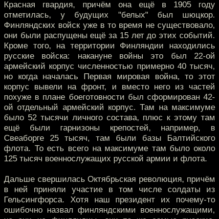
Красная гвардия, причём она ещё в 1905 году
отметилась, у будущих "белых" был шюцкор.
Финляндских войск уже в то время не существовало,
они были распущены ещё за 15 лет до этих событий.
Кроме того, на территории Финляндии находились
русские войска: накануне войны это был 22-ой
армейский корпус численностью примерно 40 тысяч,
но когда началась Первая мировая война, то этот
корпус вывели на фронт, и вместо него из частей
похуже в плане боеготовности был сформирован 42-
ой отдельный армейский корпус. Там на максимуме
было 52 тысячи личного состава, плюс к этому там
ещё были гарнизоны крепостей, например, в
Свеаборге 25 тысяч, там были базы Балтийского
флота. То есть всего на максимуме там было около
125 тысяч военнослужащих русской армии и флота.
Дальше свершилась Октябрьская революция, причём
в ней приняли участие в том числе солдаты из
Гельсингфорса. Хотя наш президент их почему-то
ошибочно назвал финляндскими военнослужащими,