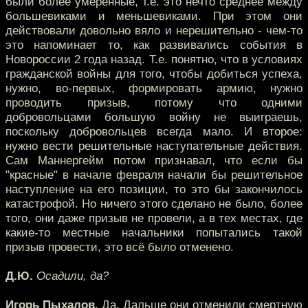
были более умеренные, т.е. это нечто среднее между
большевиками и меньшевиками. При этом они
действовали довольно вяло и нерешительно - чем-то
это напоминает то, как развивались события в
Новороссии 2 года назад. Т.е. понятно, что в условиях
гражданской войны для того, чтобы добиться успеха,
нужно, во-первых, формировать армию, нужно
проводить призыв, потому что одними
добровольцами большую войну не выиграешь,
поскольку добровольцев всегда мало. И второе:
нужно вести решительные наступательные действия.
Сам Маннергейм потом признавал, что если бы
"красные" в начале февраля начали бы решительное
наступление на его позиции, то это бы закончилось
катастрофой. Но ничего этого сделано не было, более
того, они даже призыв не провели, а в тех местах, где
какие-то местные начальники попытались такой
призыв провести, это всё было отменено.
Д.Ю.
Осадили, да?
Игорь Пыхалов.
Да. Дальше они отменили смертную