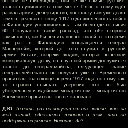
но они не финляндцы, они те же самые русские,
только служившие в этом месте. Плюс к этому идёт
развал армии, дезертирство, поскольку там уже делят
землю, реально к концу 1917 года численность войск
в Финляндии уполовинилась, там было где-то тысяч
60. Получается такой расклад, что обе стороны
замышляют, как бы решить вопрос силой, в это время
как раз в Финляндию возвращается генерал
Маннергейм, который до этого служил в русской
армии. Кстати, вопреки людям, которые вывесили
мемориальную доску, он в русской армии дослужился
только до генерал-майора, следующее звание
генерал-лейтенанта он получил уже от Временного
правительства в конце апреля 1917 года, поэтому как-
то странно слышать уверения, что он был
убеждённым и идейным монархистом - монархистов
Временное правительство не жаловало.
Д.Ю.
То есть, раз он получил от них звание, это, на
мой взгляд, однозначно говорит о том, что он
поддержал отречение Николая, да?