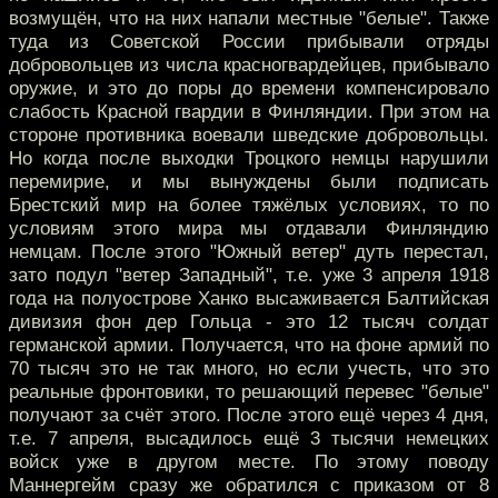
возмущён, что на них напали местные "белые". Также
туда из Советской России прибывали отряды
добровольцев из числа красногвардейцев, прибывало
оружие, и это до поры до времени компенсировало
слабость Красной гвардии в Финляндии. При этом на
стороне противника воевали шведские добровольцы.
Но когда после выходки Троцкого немцы нарушили
перемирие, и мы вынуждены были подписать
Брестский мир на более тяжёлых условиях, то по
условиям этого мира мы отдавали Финляндию
немцам. После этого "Южный ветер" дуть перестал,
зато подул "ветер Западный", т.е. уже 3 апреля 1918
года на полуострове Ханко высаживается Балтийская
дивизия фон дер Гольца - это 12 тысяч солдат
германской армии. Получается, что на фоне армий по
70 тысяч это не так много, но если учесть, что это
реальные фронтовики, то решающий перевес "белые"
получают за счёт этого. После этого ещё через 4 дня,
т.е. 7 апреля, высадилось ещё 3 тысячи немецких
войск уже в другом месте. По этому поводу
Маннергейм сразу же обратился с приказом от 8