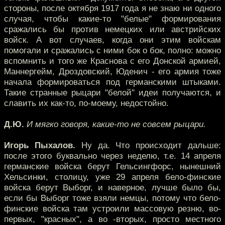
стороны, после октября 1917 года я не знаю ни одного
случая, чтобы какие-то "белые" формирования
сражались бы против немецких или австрийских
войск. А вот случаев, когда они этим войскам
помогали и сражались с ними бок о бок, полно: можно
вспомнить и того же Краснова с его Донской армией,
Маннергейм, Дроздовский, Юденич - его армия тоже
начала формироваться под германскими штыками.
Такие странные рыцари "белой" идеи получаются, и
славить их как-то, по-моему, недостойно.
Д.Ю.
И мягко говоря, какие-то не совсем рыцари.
Игорь Пыхалов.
Ну да. Что происходит дальше:
после этого буквально через неделю, т.е. 14 апреля
германские войска берут Гельсингфорс, нынешний
Хельсинки, столицу, уже 29 апреля бело-финские
войска берут Выборг, и наверное, лучше было бы,
если бы Выборг тоже взяли немцы, потому что бело-
финские войска там устроили массовую резню, во-
первых, "красных", а во -вторых, просто местного