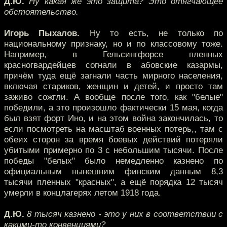
Д.Ю.
Ну какая же это защита? Это отягчающее
обстоятельство.
Игорь Пыхалов.
Ну то есть, не только по
национальному признаку, но и по классовому тоже.
Например, в Гельсингфорсе пленных
красногвардейцев согнали в абовские казармы,
причём туда ещё загнали часть мирного населения,
включая стариков, женщин и детей, и просто там
заживо сожгли. А вообще после того, как "белые"
победили, а это произошло фактически 15 мая, когда
был взят форт Ино, и на этом война закончилась, то
если посмотреть на масштаб военных потерь,, там с
обеих сторон за время боевых действий потеряли
убитыми примерно по 3 с небольшим тысячи. После
победы "белых" было немедленно казнено по
официальным нынешним финским данным 8,3
тысячи пленных "красных", а ещё порядка 12 тысяч
умерли в концлагерях летом 1918 года.
Д.Ю.
8 тысяч казнено - это у них в соответствии с
какими-то конвенциями?