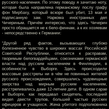
русского населения. По этому поводу я зачитаю ноту,
которая была направлена германскому послу графу
фон Мирбаху, который вскоре был убит, 13 мая и
подписанную зам. Наркома иностранных дел
Чичериным. Причём интересно, что здесь Чичерин
просто обращается не к бело-финнам, а к их хозяевам
- непосредственно к Германии:
"Другой ряд фактов, вызывающих глубоко
болезненное чувство в широких массах Российской
Советской Республики, относится к расправам,
творимым белогвардейцами, союзниками германской
власти над русским населением в Финляндии, в
особенности в Выборге. Здесь происходили
массовые расстрелы ни в чём не повинных жителей
русского происхождения, совершались чудовищные
зверства над мирным русским населением,
расстреливались даже 12-летние дети. В одном сарае
в Выборге, как передавал свидетель, последний
видел двести трупов, большей частью русских
офицеров и учащихся. Жена убитого подполковника