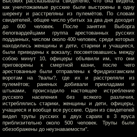
Высоких рассказывала свидетелю, что она видела,
как уничтожаемые русские были выстроены в одну
шеренгу и расстреляны из пулемётов. По словам
свидетелей, общее число убитых за два дня доходит
до 600 человек. После занятия Выборга
белогвардейцами группа арестованных русских
подданных, числом около 400 человек, среди которых
находились женщины и дети, старики и учащиеся,
были приведены к вокзалу; посоветовавшись между
собою минут 10, офицеры объявили им, что они
приговорены к смертной казни, после чего
арестованные были отправлены к Фридрихгамским
воротам на ?валы?, где их и расстреляли из
пулемётов; раненых добивали прикладами и
штыками, происходило настоящее истребление
русского населения без всякого различия,
истреблялись старики, женщины и дети, офицеры,
учащиеся и вообще все русские. Один из свидетелей
видел трупы русских в двух сараях в 3 яруса
приблизительно около 500 человек. Трупы были
обезображены до неузнаваемости".