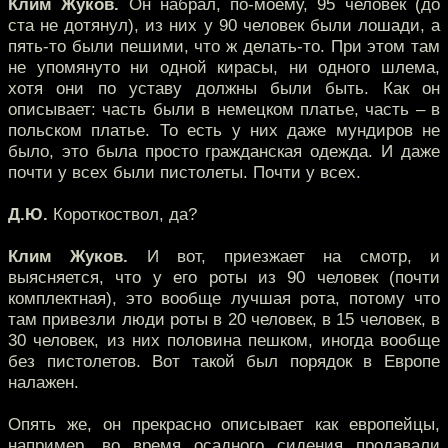
Клим Жуков.
Он набрал, по-моему, 95 человек (до
ста не дотянул), из них у 90 человек были лошади, а
пять-то были пешими, что ж делать-то. При этом там
не упомянуто ни одной кирасы, ни одного шлема,
хотя они по уставу должны были быть. Как он
описывает: часть были в немецком платье, часть – в
польском платье. То есть у них даже мундиров не
было, это была просто гражданская одежда. И даже
почти у всех были пистолеты. Почти у всех.
Д.Ю.
Короткоствол, да?
Клим Жуков.
И вот, приезжает на смотр, и
выясняется, что у его роты из 90 человек (почти
комплектная), это вообще лучшая рота, потому что
там привезли люди роты в 20 человек, в 15 человек, в
30 человек, из них половина пешком, иногда вообще
без пистолетов. Вот такой был порядок в Европе
налажен.
Опять же, он прекрасно описывает как европейцы,
например, во время осадного сидения продавали