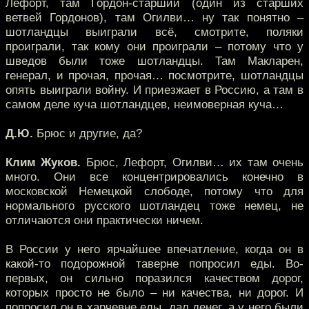
Лефорт, там Гордон-старший (один из старших
ветвей Гордонов), там Огилви… ну так понятно –
шотландцы выиграли всё, смотрите, поляки
проиграли, так кому они проиграли – потому что у
шведов были тоже шотландцы. Там Макларен,
генерал, и прочая, прочая… посмотрите, шотландцы
опять выиграли войну. И приезжает в Россию, а там в
самом деле куча шотландцев, неимоверная куча…
Д.Ю.
Брюс и другие, да?
Клим Жуков.
Брюс, Лефорт, Огилви… их там очень
много. Они все концентрировались конечно в
московской Немецкой слободе, потому что для
нормального русского шотландец тоже немец, не
отличаются они практически ничем.
В России у него ярчайшее впечатление, когда он в
какой-то подорожной таверне попросил еды. Во-
первых, он сильно поразился качеством дорог,
которых просто не было – ни качества, ни дорог. И
попросил он в харчевне еды, дал денег, а у него были