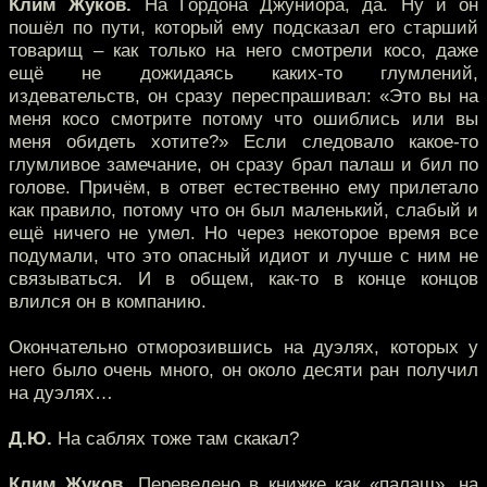
Клим Жуков.
На Гордона Джуниора, да. Ну и он
пошёл по пути, который ему подсказал его старший
товарищ – как только на него смотрели косо, даже
ещё не дожидаясь каких-то глумлений,
издевательств, он сразу переспрашивал: «Это вы на
меня косо смотрите потому что ошиблись или вы
меня обидеть хотите?» Если следовало какое-то
глумливое замечание, он сразу брал палаш и бил по
голове. Причём, в ответ естественно ему прилетало
как правило, потому что он был маленький, слабый и
ещё ничего не умел. Но через некоторое время все
подумали, что это опасный идиот и лучше с ним не
связываться. И в общем, как-то в конце концов
влился он в компанию.
Окончательно отморозившись на дуэлях, которых у
него было очень много, он около десяти ран получил
на дуэлях…
Д.Ю.
На саблях тоже там скакал?
Клим Жуков.
Переведено в книжке как «палаш», на