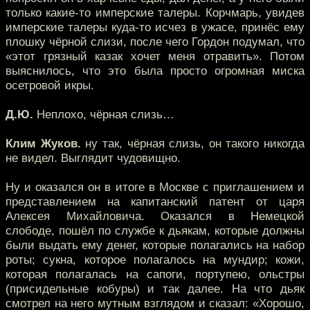
только какие-то имперские талеры. Корчмарь, увидев
имперские талеры куда-то исчез в ужасе, принёс ему
плошку чёрной слизи, после чего Гордон подумал, что
«этот грязный казак хочет меня отравить». Потом
выяснилось, что это была просто огромная миска
осетровой икры.
Д.Ю.
Неплохо, чёрная слизь…
Клим Жуков.
ну так, чёрная слизь, он такого никогда
не видел. Выглядит чудовищно.
Ну и оказался он в итоге в Москве с приглашением и
представлением на капитанский патент от царя
Алексея Михайловича. Оказался в Немецкой
слободе, пошёл по службе к дьякам, которые должны
были выдать ему денег, которые полагались на набор
роты; сукна, которое полагалось на мундир; кожи,
которая полагалась на сапоги, портупею, ольстры
(присидельные кобуры) и так далее. На что дьяк
смотрел на него мутным взглядом и сказал: «Хорошо,