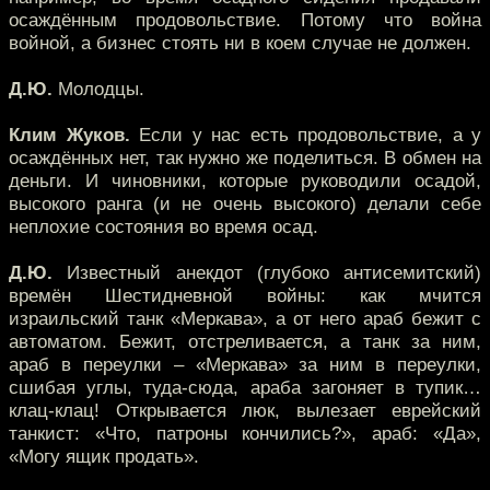
осаждённым продовольствие. Потому что война
войной, а бизнес стоять ни в коем случае не должен.
Д.Ю.
Молодцы.
Клим Жуков.
Если у нас есть продовольствие, а у
осаждённых нет, так нужно же поделиться. В обмен на
деньги. И чиновники, которые руководили осадой,
высокого ранга (и не очень высокого) делали себе
неплохие состояния во время осад.
Д.Ю.
Известный анекдот (глубоко антисемитский)
времён Шестидневной войны: как мчится
израильский танк «Меркава», а от него араб бежит с
автоматом. Бежит, отстреливается, а танк за ним,
араб в переулки – «Меркава» за ним в переулки,
сшибая углы, туда-сюда, араба загоняет в тупик…
клац-клац! Открывается люк, вылезает еврейский
танкист: «Что, патроны кончились?», араб: «Да»,
«Могу ящик продать».