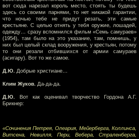
вот сюда нарезал король место, стоять ты будешь
здесь со своими парнями, то нет никакой гарантии,
что ночью тебе не придут резать, эти самые
крестьяне. С целью отнять у тебя оружие, лошадей,
одежду… сразу вспомнился фильм «Семь самураев»
(1954), там было на это указание, там, помнишь, у
них был целый склад вооружения, у крестьян, потому
то они резали отбившихся от армии самураев
(асигару). Вот то же самое.
Д.Ю.
Добрые христиане…
Клим Жуков.
Да-да-да.
Д.Ю.
Вот как оценивал творчество Гордона А.Г.
Брикнер:
«Сочинения Петрея, Олеария, Мейерберга, Коллинса,
Витсена, Невилля, Пери, Вебера, Страленберга,