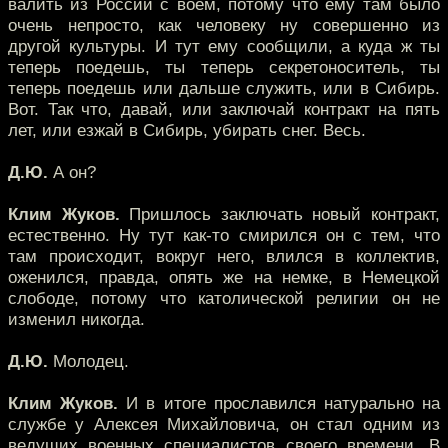
валить из России с воем, потому что ему там было
очень непросто, как человеку ну совершенно из
другой культуры. И тут ему сообщили, а куда ж ты
теперь поедешь, ты теперь секретоноситель, ты
теперь поедешь или дальше служить, или в Сибирь.
Вот. Так что, давай, или заключай контракт на пять
лет, или езжай в Сибирь, убирать снег. Весь.
Д.Ю.
А он?
Клим Жуков.
Пришлось заключать новый контракт,
естественно. Ну тут как-то смирился он с тем, что
там происходит, вокруг него, влился в коллектив,
оженился, правда, опять же на немке, в Немецкой
слободе, потому что католической религии он не
изменил никогда.
Д.Ю.
Молодец.
Клим Жуков.
И в итоге прославился натурально на
службе у Алексея Михайловича, он стал одним из
ведущих военных специалистов своего времени. В