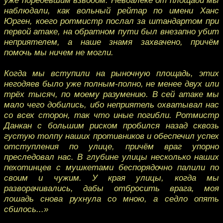
наблюдали, как вольный рейтар по имени Ханс
Юрген, коего ротмистр послал за штандартом при
первой атаке, на обратном пути был внезапно убит
неприятелем, а наше знамя захвачено, причём
помочь мы ничем не могли.
Когда мы вступили на рыночную площадь, этих
негодяев было уже полным-полно, не менее двух или
трёх тысяч, по моему разумению. В сей атаке мы
мало чего добились, ибо неприятель охватывал нас
со всех сторон, так что иные погибли. Ротмистр
Данкан с большим риском пробился назад сквозь
густую толпу наших противников и обеспечил успех
отступления по улице, причём враг упорно
преследовал нас. В глубине улицы несколько наших
пехотинцев с мушкетами беспорядочно палили по
своим и чужим. У края улицы, когда мы
разворачивались, дабы отбросить врага, моя
лошадь снова рухнула со мною, а седло опять
сбилось...»