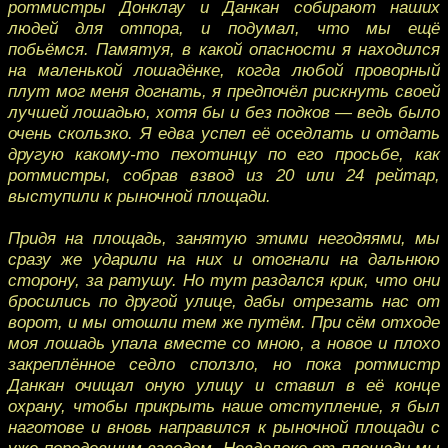
ротмистры Донклау и Данкан собирают наших
людей для отпора, и подумал, что мы ещё
побьёмся. Памятуя, в какой опасности я находился
на маленькой лошадёнке, когда любой проворный
плут мог меня догнать, я предпочёл рискнуть своей
лучшей лошадью, хотя бы и без подков — ведь было
очень скользко. Я едва успел её оседлать и отдать
другую какому-то пехотинцу по его просьбе, как
ротмистры, собрав взвод из 20 или 24 рейтар,
выступили к рыночной площади.
Придя на площадь, занятую этими негодяями, мы
сразу же ударили на них и отогнали на дальнюю
сторону, за ратушу. Но тут раздался крик, что они
бросились по другой улице, дабы отрезать нас от
ворот, и мы отошли тем же путём. При сём отходе
моя лошадь упала вместе со мною, а новое и плохо
закреплённое седло сползло, но пока ротмистр
Данкан очищал оную улицу и ставил в её конце
охрану, чтобы прикрыть наше отступление, я был
наготове и вновь направился к рыночной площади с
уже поредевшим взводом. Невдалеке от площади мы