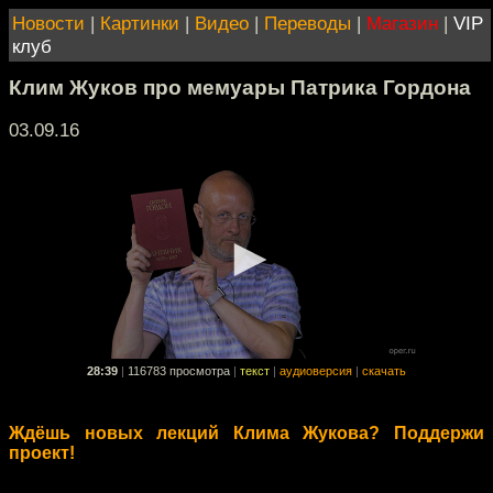
Новости
|
Картинки
|
Видео
|
Переводы
|
Магазин
|
VIP
клуб
Клим Жуков про мемуары Патрика Гордона
03.09.16
28:39
|
116783 просмотра
|
текст
|
аудиоверсия
|
скачать
Ждёшь новых лекций Клима Жукова? Поддержи
проект!