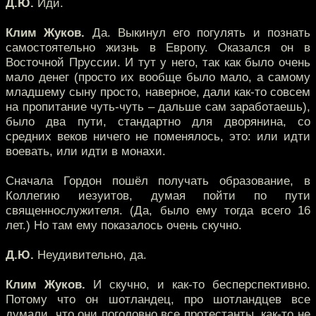
Д.Ю.
Иди.
Клим Жуков.
Да. Выкинул его погулять и познать
самостоятельно жизнь в Европу. Оказался он в
Восточной Пруссии. И тут у него, так как было очень
мало денег (просто их вообще было мало, а самому
младшему сыну просто, наверное, дали как-то совсем
на пропитание чуть-чуть – дальше сам заработаешь),
было два пути, стандартно для дворянина, со
средних веков ничего не поменялось, это: или идти
воевать, или идти в монахи.
Сначала Гордон пошёл получать образование, в
Коллегию иезуитов, думая пойти по пути
священнослужителя. (Да, было ему тогда всего 16
лет.) Но там ему показалось очень скучно.
Д.Ю.
Неудивительно, да.
Клим Жуков.
И скучно, и как-то бесперспективно.
Потому что он шотландец, про шотландцев все
думали, что они поголовно все протестанты, как-то не