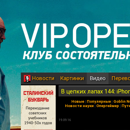
Картинки
Видео
Перев
Новости
В цепких лапах 144: iPhon
Новые
|
Популярные
|
Goblin 
Новости науки
|
Опергеймер
|
Пут
19.09.16