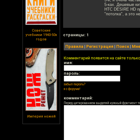
5-ках. Дешевые к
HTC DESIRE HD про
"потолка", а это н
Советские
cтраницы: 1
учебники 1940-50х
годов
Правила
|
Регистрация
|
Поиск
|
Мне
Комментарий появится на сайте тольк
имя:
пароль:
забыл пароль?
я с форума!
комментарий:
Перед цитированием выделяй нужный фрагмент т
Империя ножей