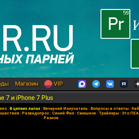
оды
Магазин
VIP
e 7 и iPhone 7 Plus
News
|
В цепких лапах
|
Вечерний Излучатель
|
Вопросы и ответы
|
Каб
ешествия
|
Разведопрос
|
Синий Фил
|
Смешное
|
Трейлеры
|
Это ПЕ
Разное