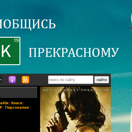
а40к
|
Книги
|
АР
|
Персоналии
|