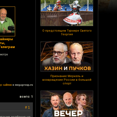
О предстоящем Турнире Святого
Георгия
майнеры
ты,
Телеграм
в
смотра
Признание Меркель и
возвращение России в большой
спорт
ку сайтов
в megagroup.ru
всего: 1
# 1
итания,особенно на