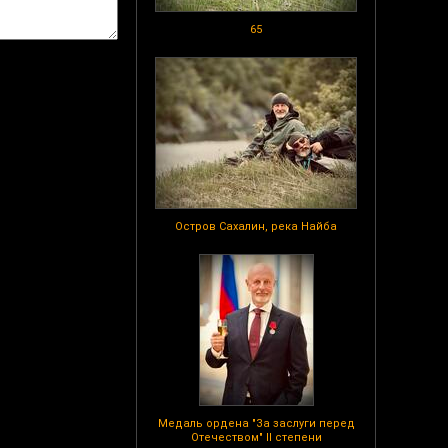
65
Остров Сахалин, река Найба
Медаль ордена "За заслуги перед
Отечеством" II степени