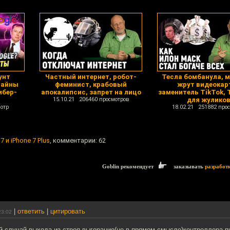
унт
Частный интернет, робот-
Тесла бомбанула, 
тайны
феминист, крабовый
жрут видеокар
ибер-
апокалипсис, запрет на лицо
заменитель TikTok, 
15.10.21 206460 просмотров
для жулико
отр
18.02.21 251882 про
7 и iPhone 7 Plus
, комментарии: 62
Goblin рекомендует
заказывать
разработ
|
ответить
|
цитировать
23:02
ый случай выхода из строя-выгорание(не в прямом смысле)контроллера п