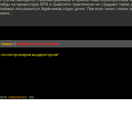
итайцы на процессорах МТК и Qualcomm практически не страдают таким
бовал пользоваться Apple-никак,отдал дочке. При всех своих глюках 
емало...
 пишут
|
Поделиться ссылкой
о после проверки модератором!
екста.
Оверквотинг
- зло.