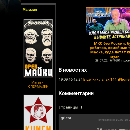
Магазин
МКС без России, б
роботов, семейные 
Маска, куда летят к
мухи
29.07.22 649601 просм
В новостях
19.09.16 12:24
В цепких лапах 144: iPhone 
Магазин
ОПЕРМАЙКИ
Комментарии
cтраницы: 1
gricot
отправлено 19.09.16 
3-й, и очень част