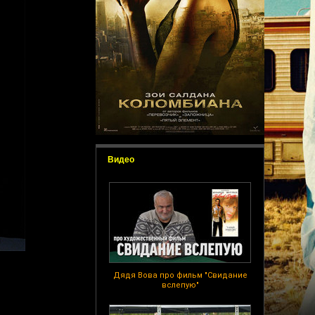
Видео
Дядя Вова про фильм "Свидание
вслепую"