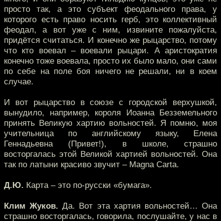
просто так, а это субъект феодального права, у
которого есть право носить герб, это коллективный
феодал, а вот уже с ним, извините пожалуйста,
придётся считаться. И конечно же рыцарство, потому
что кто воевал – воевали рыцари. А аристократия
конечно тоже воевала, просто их было мало, они сами
по себе на поле боя ничего не решали, ни в коем
случае.
И вот рыцарство в союзе с городской верхушкой,
вынудило, например, короля Иоанна Безземельного
принять Великую хартию вольностей. Я помню, моя
учительница по английскому языку, Елена
Геннадьевна (Привет!), в школе, страшно
восторгалась этой Великой хартией вольностей. Она
так по латыни красиво звучит – Magna Carta.
Д.Ю.
Карта – это по-русски «бумага».
Клим Жуков.
Да. Вот эта хартия вольностей… Она
страшно восторгалась, говорила, послушайте, у нас в