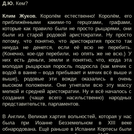
Д.Ю.
Кем?
Клим Жуков.
Королём естественно! Королём, его
приближёнными какими-то герцогами, графами,
которые как правило были не просто рыцарями, они
были из старой родовой аристократии. Ну просто
потому, что понятно, что аристократия просто так
никуда не денется, если её всю не перебить.
(Конечно, кое-где перебили, но опять же не всю.) У
них есть деньги, земли и понятно, что, когда эта
молодая рыцарская поросль подросла (как мячик с
водой в ванне – вода прибывает и мячик всё выше и
выше), родовые эти вожди оказались в очень
высоком положении. Они угнетали всю эту массу
мелкой и средней аристократии. Ну и всё началось с
создания (чаще всего насильственно) народных
представительств, парламентов.
В Англии, Великая хартия вольностей, которая у нас
была при Иоанне Безземельном в XIII веке
обнародована. Ещё раньше в Испании Кортесы были