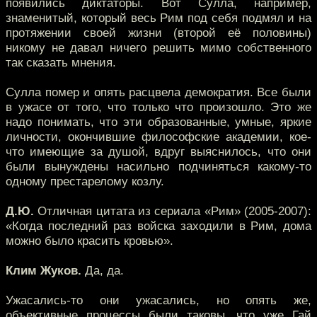
появились диктаторы. Вот Сулла, например,
знаменитый, который весь Рим под себя подмял и на
протяжении своей жизни (второй её половины)
никому не давал ничего решить мимо собственного
так сказать мнения.
Сулла помер и опять расцвела демократия. Все были
в ужасе от того, что только что произошло. Это же
надо понимать, что эти образованные, умные, яркие
личности, окончившие философские академии, кое-
что имеющие за душой, вдруг выяснилось, что они
были вынуждены насильно подчиняться какому-то
одному престарелому козлу.
Д.Ю.
Отличная цитата из сериала «Рим» (2005-2007):
«Когда последний раз войска заходили в Рим, дома
можно было красить кровью».
Клим Жуков.
Да, да.
Ужасались-то они ужасались, но опять же,
объективные процессы были таковы, что уже Гай