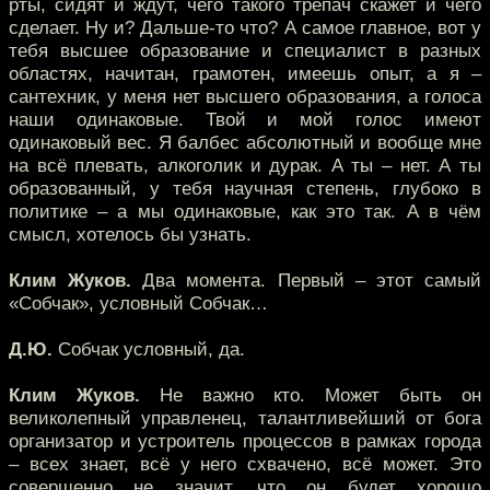
рты, сидят и ждут, чего такого трепач скажет и чего
сделает. Ну и? Дальше-то что? А самое главное, вот у
тебя высшее образование и специалист в разных
областях, начитан, грамотен, имеешь опыт, а я –
сантехник, у меня нет высшего образования, а голоса
наши одинаковые. Твой и мой голос имеют
одинаковый вес. Я балбес абсолютный и вообще мне
на всё плевать, алкоголик и дурак. А ты – нет. А ты
образованный, у тебя научная степень, глубоко в
политике – а мы одинаковые, как это так. А в чём
смысл, хотелось бы узнать.
Клим Жуков.
Два момента. Первый – этот самый
«Собчак», условный Собчак…
Д.Ю.
Собчак условный, да.
Клим Жуков.
Не важно кто. Может быть он
великолепный управленец, талантливейший от бога
организатор и устроитель процессов в рамках города
– всех знает, всё у него схвачено, всё может. Это
совершенно не значит, что он будет хорошо