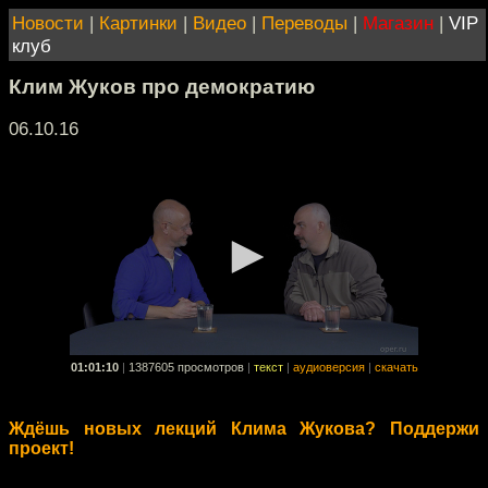
Новости
|
Картинки
|
Видео
|
Переводы
|
Магазин
|
VIP
клуб
Клим Жуков про демократию
06.10.16
01:01:10
|
1387605 просмотров
|
текст
|
аудиоверсия
|
скачать
Ждёшь новых лекций Клима Жукова? Поддержи
проект!