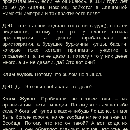
провозглашены, если не ошибаюсь, в 1147 году, лет
за 50 до Англии. Наконец, рейхстаг в Священной
Римской империи и так практически везде.
Д.Ю.
То есть происходило это (я несведущ), по всей
видимости, потому, что раз у власти стояла
аристократия, а деньги зарабатывала не
аристократия, а будущие буржуины, купцы, барыги,
которые тоже хотели принимать участие в
управлении, а им не давали, потому что у них денег
много, а им не давали, да? Это вот они?
Клим Жуков.
Потому что рылом не вышел.
Д.Ю.
Да. Это они пробивали это дело?
Клим Жуков.
Пробивали не совсем они – их
организации, цеха, гильдии. Потому что сам по себе
самый богатый купец в каком-нибудь Лондоне, он мог
быть богаче короля, но он вообще ничего не значил.
Вообще. Потому что кто он такой? А вот когда их
много, и они образуют гильдию купцов, это уже не