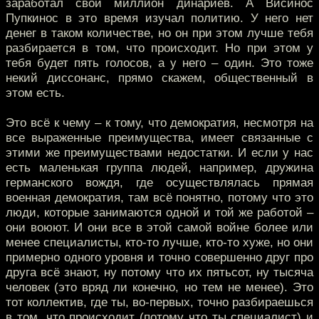
заработал свой миллион динариев. А Висинос
Пупкинос в это время изучал политию. У него нет
денег в таком количестве, но он при этом лучше тебя
разбирается в том, что происходит. Но при этом у
тебя будет пять голосов, а у него – один. Это тоже
некий диссонанс, прямо скажем, общественный в
этом есть.
Это всё к чему – к тому, что демократия, несмотря на
все выраженные преимущества, имеет связанные с
этими же преимуществами недостатки. И если у нас
есть маленькая группа людей, например, дружина
германского вождя, где осуществлялась прямая
военная демократия, там всё понятно, потому что это
люди, которые занимаются одной и той же работой –
они воюют. И они все в этой самой войне более или
менее специалисты, кто-то лучше, кто-то хуже, но они
примерно одного уровня и точно совершенно друг про
друга всё знают, ну потому что их пятьсот, ну тысяча
человек (это вряд ли конечно, но тем не менее). Это
тот коллектив, где ты, во-первых, точно разбираешься
в том, что происходит (потому что ты специалист) и