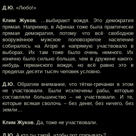
Д.Ю.
«Любо!»
Клим Жуков.
…выбирают вождя. Это демократия
прямая. Например, в Афинах тоже была практически
прямая демократия, потому что всё свободное
вооружённое мужское половозрелое население
собиралось на Агоре и напрямую участвовало в
выборах. Их там тоже было очень немного. Их
конечно было сильно больше, чем в дружине какого-
нибудь германского вождя, но всё равно это в
пределах десяти тысяч человек условно.
Д.Ю.
Обратим внимание, что тётки-гречанки в этом
не участвовали. Были исключены рабы, которые
составляли большинство – не участвовали. И те,
которые всякая сволочь – без денег, без ничего, без
земли…
Клим Жуков.
Да, тоже не участвовали.
Д.Ю.
А кто ты такой, чтобы рот открывать?