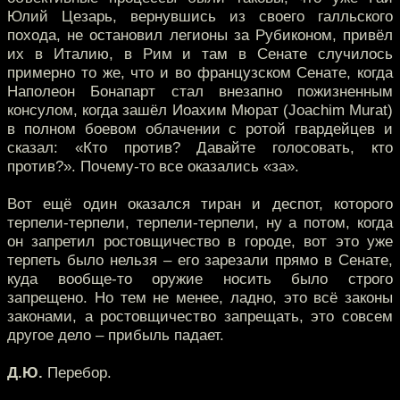
Юлий Цезарь, вернувшись из своего галльского
похода, не остановил легионы за Рубиконом, привёл
их в Италию, в Рим и там в Сенате случилось
примерно то же, что и во французском Сенате, когда
Наполеон Бонапарт стал внезапно пожизненным
консулом, когда зашёл Иоахим Мюрат (Joachim Murat)
в полном боевом облачении с ротой гвардейцев и
сказал: «Кто против? Давайте голосовать, кто
против?». Почему-то все оказались «за».
Вот ещё один оказался тиран и деспот, которого
терпели-терпели, терпели-терпели, ну а потом, когда
он запретил ростовщичество в городе, вот это уже
терпеть было нельзя – его зарезали прямо в Сенате,
куда вообще-то оружие носить было строго
запрещено. Но тем не менее, ладно, это всё законы
законами, а ростовщичество запрещать, это совсем
другое дело – прибыль падает.
Д.Ю.
Перебор.