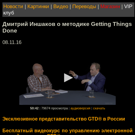
Новости
|
Картинки
|
Видео
|
Переводы
|
Магазин
|
VIP
клуб
Дмитрий Иншаков о методике Getting Things
Done
08.11.16
50:42
|
79674 просмотра
|
аудиоверсия
|
скачать
Эксклюзивное представительство GTD® в России
Бесплатный видеокурс по управлению электронной