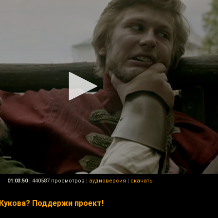
01:03:50
|
440587 просмотров
|
аудиоверсия
|
скачать
Жукова? Поддержи проект!