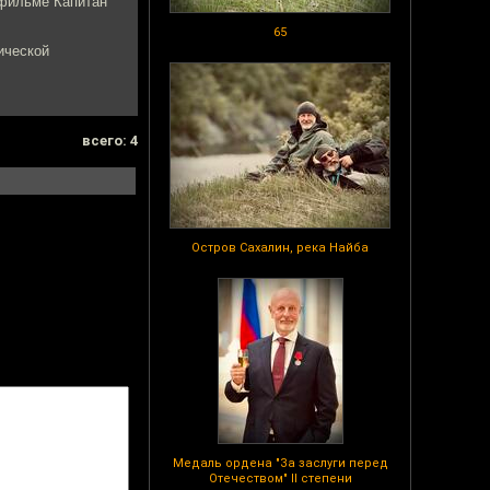
 фильме Капитан
65
ической
всего: 4
Остров Сахалин, река Найба
Медаль ордена "За заслуги перед
Отечеством" II степени