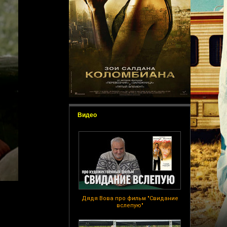
Видео
Дядя Вова про фильм "Свидание
вслепую"