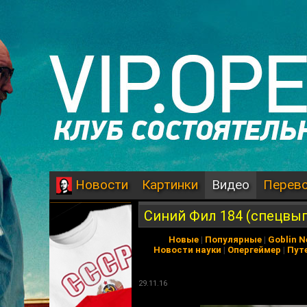
Картинки
Видео
Перев
Новости
Синий Фил 184 (спецвыпу
Новые
|
Популярные
|
Goblin 
Новости науки
|
Опергеймер
|
Пут
29.11.16