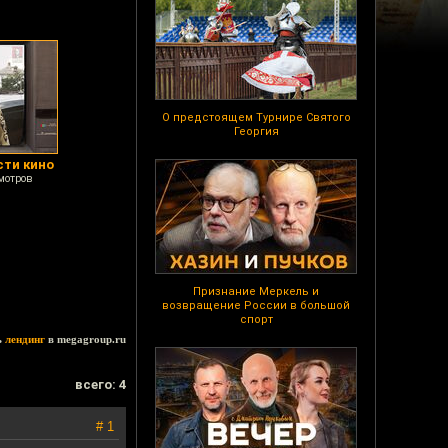
О предстоящем Турнире Святого
Георгия
сти кино
мотров
Признание Меркель и
возвращение России в большой
спорт
ь
лендинг
в megagroup.ru
всего: 4
# 1