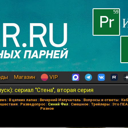
оды
Магазин
VIP
ск): сериал "Стена", вторая серия
News
|
В цепких лапах
|
Вечерний Излучатель
|
Вопросы и ответы
|
Каб
ешествия
|
Разведопрос
|
Синий Фил
|
Смешное
|
Трейлеры
|
Это ПЕ
Разное