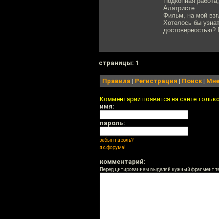
Подкопная работа,
Алатристе.
Фильм, на мой взг
Хотелось бы узнат
достоверностью? 
cтраницы: 1
Правила
|
Регистрация
|
Поиск
|
Мне
Комментарий появится на сайте тольк
имя:
пароль:
забыл пароль?
я с форума!
комментарий:
Перед цитированием выделяй нужный фрагмент т