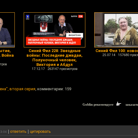
ытие,
Синий Фил 228: Звездные
Синий Фил 100: ново
, Война
войны: Последние джедаи,
25.07.14 157680 прос
Полуночный человек,
тров
Виктория и Абдул
17.12.17 263147 просмотров
ена", вторая серия
, комментарии: 159
Goblin рекомендует
заказат
|
ответить
|
цитировать
13:04