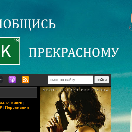
а40к
|
Книги
|
АР
|
Персоналии
|