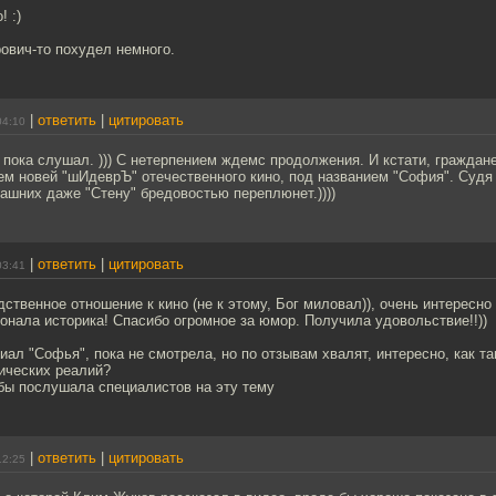
 :)
ович-то похудел немного.
|
ответить
|
цитировать
04:10
 пока слушал. ))) С нетерпением ждемс продолжения. И кстати, граждан
ем новей "шИдеврЪ" отечественного кино, под названием "София". Судя
рашних даже "Стену" бредовостью переплюнет.))))
|
ответить
|
цитировать
03:41
дственное отношение к кино (не к этому, Бог миловал)), очень интересно
нала историка! Спасибо огромное за юмор. Получила удовольствие!!))
ал "Софья", пока не смотрела, но по отзывам хвалят, интересно, как та
ических реалий?
бы послушала специалистов на эту тему
|
ответить
|
цитировать
12:25