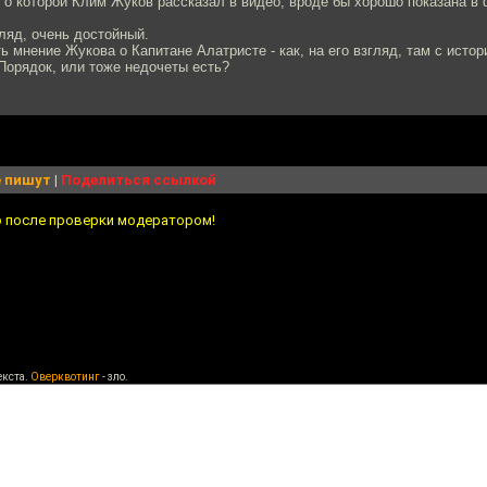
 о которой Клим Жуков рассказал в видео, вроде бы хорошо показана в
ляд, очень достойный.
ь мнение Жукова о Капитане Алатристе - как, на его взгляд, там с истор
Порядок, или тоже недочеты есть?
 пишут
|
Поделиться ссылкой
о после проверки модератором!
екста.
Оверквотинг
- зло.