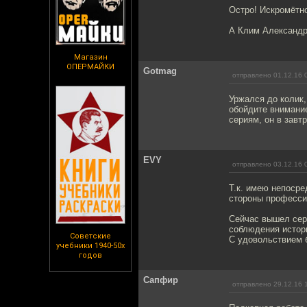
Остро! Искромётно!
А Клим Александр
Магазин
ОПЕРМАЙКИ
Gotmag
отправлено 01.12.16 
Уржался до колик,
обойдите внимани
сериям, он в завт
EVY
отправлено 03.12.16 
Т.к. имею непосре
стороны профессио
Сейчас вышел сери
соблюдения истор
Советские
С удовольствием 
учебники 1940-50х
годов
Сапфир
отправлено 29.12.16 