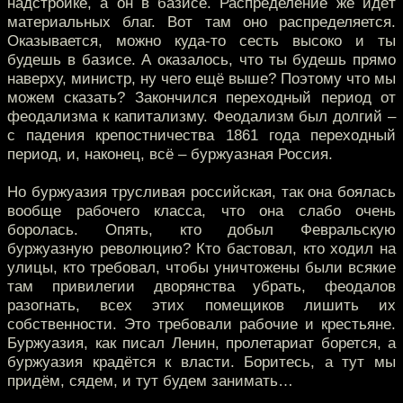
надстройке, а он в базисе. Распределение же идёт
материальных благ. Вот там оно распределяется.
Оказывается, можно куда-то сесть высоко и ты
будешь в базисе. А оказалось, что ты будешь прямо
наверху, министр, ну чего ещё выше? Поэтому что мы
можем сказать? Закончился переходный период от
феодализма к капитализму. Феодализм был долгий –
с падения крепостничества 1861 года переходный
период, и, наконец, всё – буржуазная Россия.
Но буржуазия трусливая российская, так она боялась
вообще рабочего класса, что она слабо очень
боролась. Опять, кто добыл Февральскую
буржуазную революцию? Кто бастовал, кто ходил на
улицы, кто требовал, чтобы уничтожены были всякие
там привилегии дворянства убрать, феодалов
разогнать, всех этих помещиков лишить их
собственности. Это требовали рабочие и крестьяне.
Буржуазия, как писал Ленин, пролетариат борется, а
буржуазия крадётся к власти. Боритесь, а тут мы
придём, сядем, и тут будем занимать…