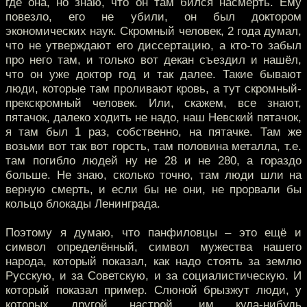
где она, но знаю, что он там бился насмерть. Ему
повезло, его не убили, он был доктором
экономических наук. Скромный человек, 2 года думал,
что не утверждают его диссертацию, а кто-то забыл
про него там, и только вот декан съездил и нашёл,
что он уже доктор год и так далее. Такие бывают
люди, которые там проливают кровь, а тут скромный-
прекскромный человек. Или, скажем, все знают,
пятачок, далеко ходить не надо, наш Невский пятачок,
я там был 1 раз, собственно, на пятачке. Там же
возьми вот так вот горсть, там половина металла, т.е.
там погибло людей ну не 28 и не 280, а гораздо
больше. Не знаю, сколько точно, там люди шли на
верную смерть, и если бы не они, не прорвали бы
кольцо блокады Ленинграда.
Поэтому я думаю, что панфиловцы – это ещё и
символ определённый, символ мужества нашего
народа, который показал, как надо стоять за землю
Русскую, и за Советскую, и за социалистическую. И
который показал пример. Слюной брызжут люди, у
которых другой настрой, им куда-нибудь