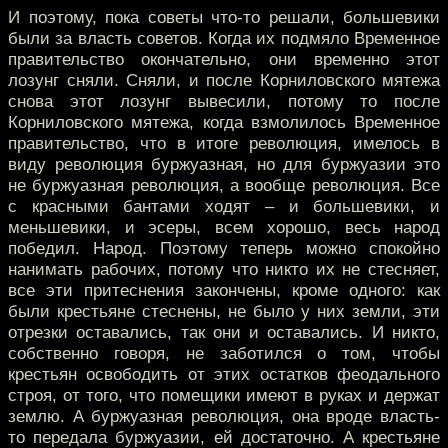
И поэтому, пока советы что-то решали, большевики
были за власть советов. Когда их подмяло Временное
правительство окончательно, они временно этот
лозунг сняли. Сняли, и после Корниловского мятежа
снова этот лозунг вывесили, потому то после
Корниловского мятежа, когда взмолилось Временное
правительство, что в итоге революция, имелось в
виду революция буржуазная, но для буржуазии это
не буржуазная революция, а вообще революция. Все
с красными бантами ходят – и большевики, и
меньшевики, и эсеры, всем хорошо, весь народ
победил. Народ. Поэтому теперь можно спокойно
нанимать рабочих, потому что никто их не стесняет,
все эти притеснения закончены, кроме одного: как
были крестьяне стеснены, не было у них земли, эти
отрезки оставались, так они и оставались. И никто,
собственно говоря, не заботился о том, чтобы
крестьян освободить от этих остатков феодального
строя, от того, что помещики имеют в руках и держат
землю. А буржуазная революция, она вроде власть-
то передала буржуазии, ей достаточно. А крестьяне