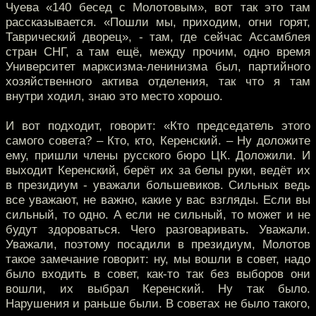
Чуева «140 бесед с Молотовым», вот так это там
рассказывается. «Пошли мы, приходим, огни горят,
Таврический дворец», - там, где сейчас Ассамблея
стран СНГ, а там ещё, между прочим, одно время
Университет марксизма-ленинизма был, партийного
хозяйственного актива отделения, так что я там
внутри ходил, знаю это место хорошо.
И вот подходит, говорит: «Кто председатель этого
самого совета? – Кто, кто, Керенский. – Ну доложите
ему, пришли члены русского бюро ЦК. Доложили. И
выходит Керенский, берёт их за белы руки, ведёт их
в президиум - уважали большевиков. Сильных ведь
все уважают, не важно, какие у вас взгляды. Если вы
сильный, то одно. А если не сильный, то может и не
будут здороваться. Чего разговаривать. Уважали.
Уважали, поэтому посадили в президиум, Молотов
такое замечание говорит: ну, мы вошли в совет, надо
было входить в совет, как-то так без выборов они
вошли, их выбрал Керенский. Ну так было.
Нарушения и раньше были. В советах не было такого,