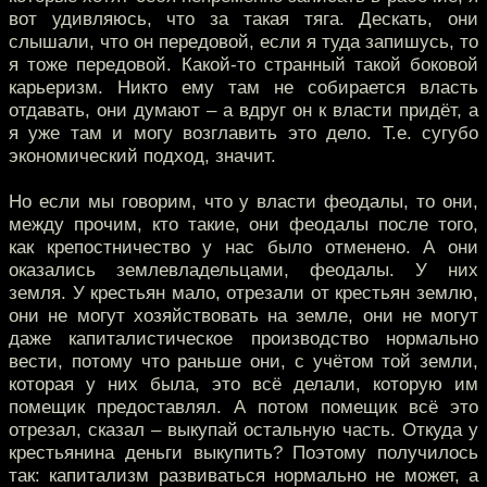
вот удивляюсь, что за такая тяга. Дескать, они
слышали, что он передовой, если я туда запишусь, то
я тоже передовой. Какой-то странный такой боковой
карьеризм. Никто ему там не собирается власть
отдавать, они думают – а вдруг он к власти придёт, а
я уже там и могу возглавить это дело. Т.е. сугубо
экономический подход, значит.
Но если мы говорим, что у власти феодалы, то они,
между прочим, кто такие, они феодалы после того,
как крепостничество у нас было отменено. А они
оказались землевладельцами, феодалы. У них
земля. У крестьян мало, отрезали от крестьян землю,
они не могут хозяйствовать на земле, они не могут
даже капиталистическое производство нормально
вести, потому что раньше они, с учётом той земли,
которая у них была, это всё делали, которую им
помещик предоставлял. А потом помещик всё это
отрезал, сказал – выкупай остальную часть. Откуда у
крестьянина деньги выкупить? Поэтому получилось
так: капитализм развиваться нормально не может, а