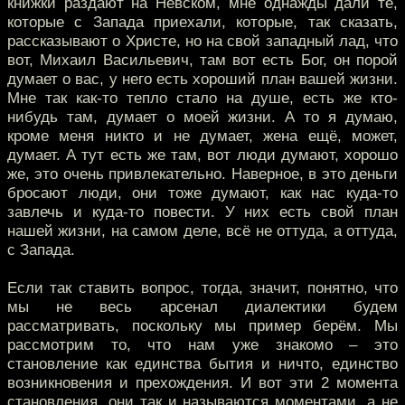
книжки раздают на Невском, мне однажды дали те,
которые с Запада приехали, которые, так сказать,
рассказывают о Христе, но на свой западный лад, что
вот, Михаил Васильевич, там вот есть Бог, он порой
думает о вас, у него есть хороший план вашей жизни.
Мне так как-то тепло стало на душе, есть же кто-
нибудь там, думает о моей жизни. А то я думаю,
кроме меня никто и не думает, жена ещё, может,
думает. А тут есть же там, вот люди думают, хорошо
же, это очень привлекательно. Наверное, в это деньги
бросают люди, они тоже думают, как нас куда-то
завлечь и куда-то повести. У них есть свой план
нашей жизни, на самом деле, всё не оттуда, а оттуда,
с Запада.
Если так ставить вопрос, тогда, значит, понятно, что
мы не весь арсенал диалектики будем
рассматривать, поскольку мы пример берём. Мы
рассмотрим то, что нам уже знакомо – это
становление как единства бытия и ничто, единство
возникновения и прехождения. И вот эти 2 момента
становления, они так и называются моментами, а не