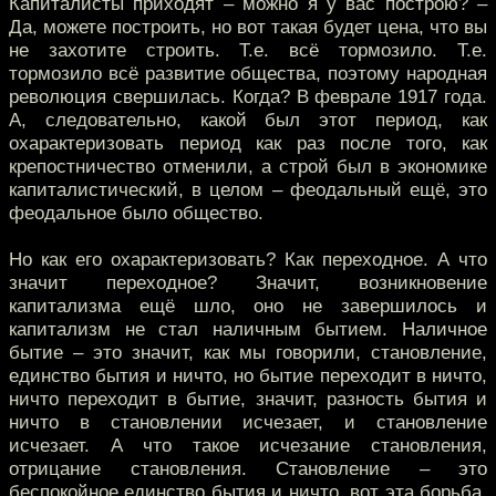
Капиталисты приходят – можно я у вас построю? –
Да, можете построить, но вот такая будет цена, что вы
не захотите строить. Т.е. всё тормозило. Т.е.
тормозило всё развитие общества, поэтому народная
революция свершилась. Когда? В феврале 1917 года.
А, следовательно, какой был этот период, как
охарактеризовать период как раз после того, как
крепостничество отменили, а строй был в экономике
капиталистический, в целом – феодальный ещё, это
феодальное было общество.
Но как его охарактеризовать? Как переходное. А что
значит переходное? Значит, возникновение
капитализма ещё шло, оно не завершилось и
капитализм не стал наличным бытием. Наличное
бытие – это значит, как мы говорили, становление,
единство бытия и ничто, но бытие переходит в ничто,
ничто переходит в бытие, значит, разность бытия и
ничто в становлении исчезает, и становление
исчезает. А что такое исчезание становления,
отрицание становления. Становление – это
беспокойное единство бытия и ничто, вот эта борьба.