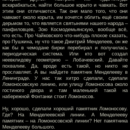
вскарабкаться, найти большое корыто и чавкать. Вот
этим они отличаются. Так они мало того, что они
чавкают около корыта, им хочется облить ещё своим
дерьмом то, что является святынями нашего народа –
панфиловцев, Зою Космодемьянскую, вообще всё,
что есть. Про Чайковского что-нибудь плохое сказать,
про Пушкина, ну что такое Дмитрий Менделеев, он же
как бы в чемодане бирки перебирал и получилась
периодическая система. Или кто вот создал
неевклидову геометрию – Лобачевский. Давайте
похвалим. Да, вроде есть такой, но никто не
прославляет. А вы найдите памятник Менделееву в
Ленинграде. У нас так хитро сделали, сделали
Ломоносовскую линию, или улицу Ломоносова около
гостиного двора и там маленький такой на
набережной Фонтанки стоит Ломоносов.
Ну, хорошо, сделали хороший памятник Ломоносову.
Где? На Менделеевской линии. А Менделееву
памятник – на Ломоносовской линии? Нет памятника
Менделееву большого.