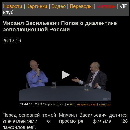
Новости
|
Картинки
|
Видео
|
Переводы
|
Магазин
|
VIP
клуб
Михаил Васильевич Попов о диалектике
революционной России
26.12.16
01:44:16
|
200976 просмотров
|
текст
|
аудиоверсия
|
скачать
Перед основной темой Михаил Васильевич делится
впечатлениями о просмотре фильма "28
панфиловцев".