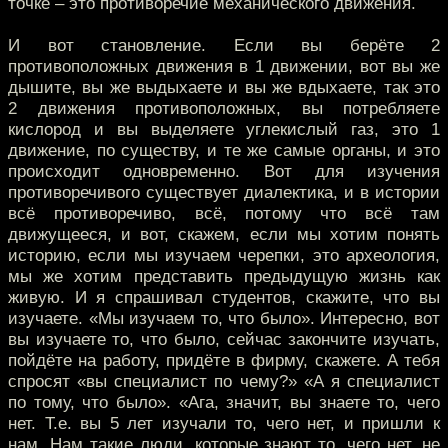
точке – это противоречие механического движения.
И вот становление. Если вы берёте 2
противоположных движения в 1 движении, вот вы же
дышите, вы же выдыхаете и вы же вдыхаете, так это
2 движения противоположных, вы потребляете
кислород и вы выделяете углекислый газ, это 1
движение, по существу, и те же самые органы, и это
происходит одновременно. Вот для изучения
противоречивого существует диалектика, и в истории
всё противоречиво, всё, потому что всё там
движущееся, и вот, скажем, если мы хотим понять
историю, если мы изучаем черепки, это археология,
мы же хотим представить предыдущую жизнь как
живую. И я спрашивал студентов, скажите, что вы
изучаете. «Мы изучаем то, что было». Интересно, вот
вы изучаете то, что было, сейчас закончите изучать,
пойдёте на работу, придёте в фирму, скажете. А тебя
спросят «вы специалист по чему?» «А я специалист
по тому, что было». «Ага, значит, вы знаете то, чего
нет. Т.е. вы 5 лет изучали то, чего нет, и пришли к
нам. Нам такие люди, которые знают то, чего нет, не