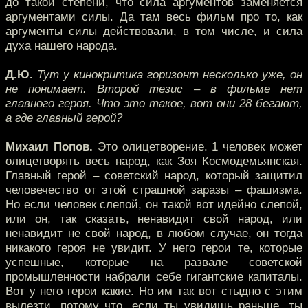
до такой степени, что сила аргументов заменяется
аргументами силы. Да там весь фильм про то, как
аргументы силы действовали, в том числе, и сила
духа нашего народа.
Д.Ю.
Тут у кинокритика горизонт несколько уже, он
не понимает. Второй тезис – в фильме нет
главного героя. Что это такое, вот они 28 бегают,
а где главный герой?
Михаил Попов.
Это олицетворение. 1 человек может
олицетворять весь народ, как Зоя Космодемьянская.
Главный герой – советский народ, который защитил
человечество от этой страшной заразы – фашизма.
Но если человек слепой, он такой вот идейно слепой,
или он, так сказать, ненавидит свой народ, или
ненавидит не свой народ, в любом случае, он тогда
никакого героя не увидит. У него герои те, которые
успешные, которые на развале советской
промышленности набрали себе гигантские капиталы.
Вот у него герои какие. Но им так вот стыдно с этим
вылезти, потому что, если ты увидишь раньше, ты