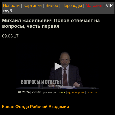
Новости
|
Картинки
|
Видео
|
Переводы
|
Магазин
|
VIP
клуб
Михаил Васильевич Попов отвечает на
вопросы, часть первая
09.03.17
01:29:24
|
259563 просмотра
|
текст
|
аудиоверсия
|
скачать
Канал Фонда Рабочей Академии