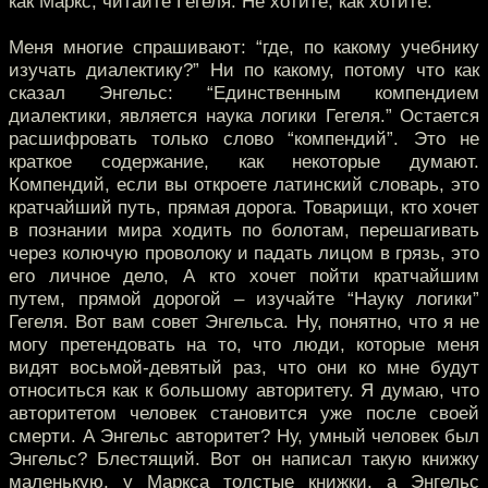
как Маркс, читайте Гегеля. Не хотите, как хотите.
Меня многие спрашивают: “где, по какому учебнику
изучать диалектику?” Ни по какому, потому что как
сказал Энгельс: “Единственным компендием
диалектики, является наука логики Гегеля.” Остается
расшифровать только слово “компендий”. Это не
краткое содержание, как некоторые думают.
Компендий, если вы откроете латинский словарь, это
кратчайший путь, прямая дорога. Товарищи, кто хочет
в познании мира ходить по болотам, перешагивать
через колючую проволоку и падать лицом в грязь, это
его личное дело, А кто хочет пойти кратчайшим
путем, прямой дорогой – изучайте “Науку логики”
Гегеля. Вот вам совет Энгельса. Ну, понятно, что я не
могу претендовать на то, что люди, которые меня
видят восьмой-девятый раз, что они ко мне будут
относиться как к большому авторитету. Я думаю, что
авторитетом человек становится уже после своей
смерти. А Энгельс авторитет? Ну, умный человек был
Энгельс? Блестящий. Вот он написал такую книжку
маленькую, у Маркса толстые книжки, а Энгельс