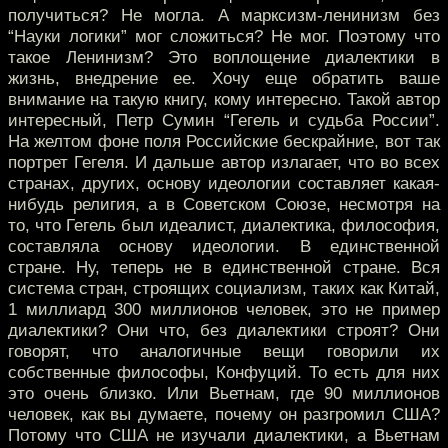
получиться? Не могла. А марксизм-ленинизм без
“Науки логики” мог сложиться? Не мог. Поэтому что
такое Ленинизм? Это воплощение диалектики в
жизнь, внедрение ее. Хочу еще обратить ваше
внимание на такую книгу, кому интересно. Такой автор
интересный, Петр Сумин “Гегель и судьба России”.
На желтом фоне поля Российские бескрайние, вот так
портрет Гегеля. И дальше автор излагает, что во всех
странах, других, основу идеологии составляет какая-
нибудь религия, а в Советском Союзе, несмотря на
то, что Гегель был идеалист, диалектика, философия,
составляла основу идеологии. В единственной
стране. Ну, теперь не в единственной стране. Вся
система стран, строящих социализм, таких как Китай,
1 миллиард 300 миллионов человек, это не пример
диалектики? Они что, без диалектики строят? Они
говорят, что аналогичные вещи говорили их
собственные философы, Конфуций. То есть для них
это очень близко. Или Вьетнам, где 90 миллионов
человек, как вы думаете, почему он разгромил США?
Потому что США не изучали диалектики, а Вьетнам