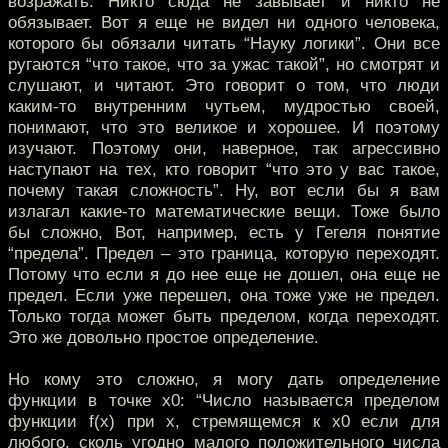
возражать. Никто сюда не завывает и никто не
обязывает. Вот я еще не видел ни одного человека,
которого бы обязали читать “Науку логики”. Они все
ругаются “что такое, что за ужас такой”, но смотрят и
слушают, и читают. Это говорит о том, что люди
каким-то внутренним чутьем, мудростью своей,
понимают, что это великое и хорошее. И поэтому
изучают. Поэтому они, наверное, так агрессивно
наступают на тех, кто говорит “что это у вас такое,
почему такая сложность”. Ну, вот если бы я вам
излагал какие-то математические вещи. Тоже было
бы сложно, Вот, например, есть у Гегеля понятие
“предела”. Предел – это граница, которую переходят.
Потому что если я до нее еще не дошел, она еще не
предел. Если уже перешел, она тоже уже не предел.
Только тогда может быть пределом, когда переходят.
Это же довольно простое определение.
Но кому это сложно, я могу дать определение
функции в точке x0: “Число называется пределом
функции f(x) при x, стремящемся к x0 если для
любого, сколь угодно малого положительного числа