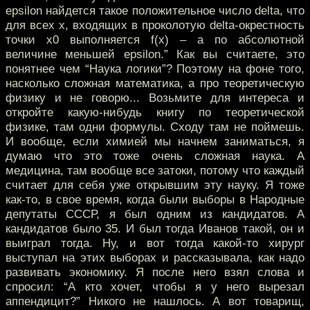
epsilon найдется такое положительное число delta, что
для всех x, входящих в проколотую delta-окрестность
точки x0 выполняется f(x) – a по абсолютной
величине меньшей epsilon.” Как вы считаете, это
понятнее чем “Наука логики”? Поэтому на фоне того,
насколько сложная математика, а про теоретическую
физику и не говорю... Возьмите для интереса и
откройте какую-нибудь книгу по теоретической
физике, там одни формулы. Сходу там не поймешь.
И вообще, если химией мы начнем заниматься, я
думаю что это тоже очень сложная наука. А
медицина, там вообще все затоки, потому что каждый
считает для себя уже открывшим эту науку. Я тоже
как-то, в свое время, когда были выборы в Народные
депутаты СССР, я был одним из кандидатов. А
кандидатов было 35. И был тогда Иванов такой, он и
выиграл тогда. Ну, и вот тогда какой-то хирург
выступал на этих выборах и рассказывала, как надо
развивать экономику. Я после него взял слова и
спросил: “А кто хочет, чтобы я у него вырезал
аппендицит?” Никого не нашлось. А вот товарищ,