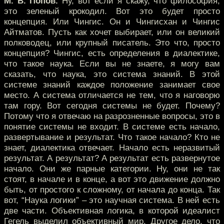
М. В. Попов.
Ну, вот если я скажу, что философия,
это зеленый крокодил. Вот это будет просто
концепция. Или Чингис. Он и Чингисхан и Чингис
Айтматов. Пусть как хочет выбирает, или он великий
полководец, или крупный писатель. Это что, просто
концепция? Чингис, есть определения в диалектике,
что такое наука. Если вы не знаете, я могу вам
сказать, что наука, это система знаний. В этой
системе знаний каждое положение занимает свое
место. А система отличается не тем, что я наговорю
там гору. Вот сегодня системы не будет. Почему?
Потому что я отвечаю на разрозненные вопросы, это в
понятие системы не входит. В системе есть начало,
развертывание и результат. Что такое начало? Кто не
знает, диалектика отвечает. Начало есть неразвитый
результат. А результат? А результат есть развернутое
начало. Они же парные категории. Ну, они не так
стоят, в начале и в конце, а вот это движение должно
быть, от простого к сложному, от начала до конца. Так
вот, “Наука логики” – это научная система. В ней есть
две части. Объективная логика, в которой идеалист
Гегель выделил объективный мир. Другое дело, что