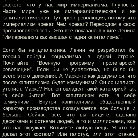
скажете, что у нас мир империализма. Глупость.
Часть мира уже не империалистическая и не
капиталистическая. Тут зреет революция, потому что
империализм чреват. Чем чреват? Переходом в свою
противоположность. Это все показано в книге Ленина
“Империализм как высшая стадия капитализма”.
Если бы не диалектика, Ленин не разработал бы
теорию победы социализма в одной стране.
Почитайте “Военную программу пролетарской
революции”. Если бы не диалектика, не было бы
всего этого движения. А Маркс-то как додумался, что
после капитализма будет коммунизм? Он социалист-
утопист, Маркс? Нет, он овладел такой категорией как
“в себе бытие”. Вот капитализм есть “в себе
коммунизм”. Внутри капитализма общественный
характер производства складывается все больше и
больше. Сейчас все, что вы видите, сделано
десятками и сотнями людей, а то и миллионами, все
что нас окружает. Возьмите любую вещь. Я что ли
делал этот костюм? Или галстук, или этот стакан.