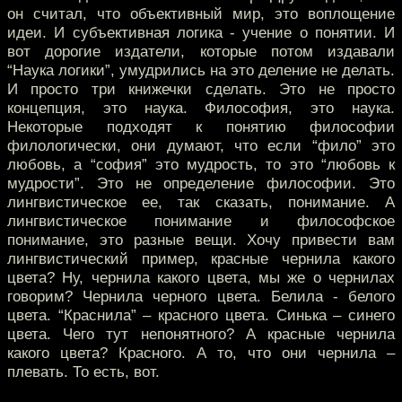
он считал, что объективный мир, это воплощение
идеи. И субъективная логика - учение о понятии. И
вот дорогие издатели, которые потом издавали
“Наука логики”, умудрились на это деление не делать.
И просто три книжечки сделать. Это не просто
концепция, это наука. Философия, это наука.
Некоторые подходят к понятию философии
филологически, они думают, что если “фило” это
любовь, а “софия” это мудрость, то это “любовь к
мудрости”. Это не определение философии. Это
лингвистическое ее, так сказать, понимание. А
лингвистическое понимание и философское
понимание, это разные вещи. Хочу привести вам
лингвистический пример, красные чернила какого
цвета? Ну, чернила какого цвета, мы же о чернилах
говорим? Чернила черного цвета. Белила - белого
цвета. “Краснила” – красного цвета. Синька – синего
цвета. Чего тут непонятного? А красные чернила
какого цвета? Красного. А то, что они чернила –
плевать. То есть, вот.