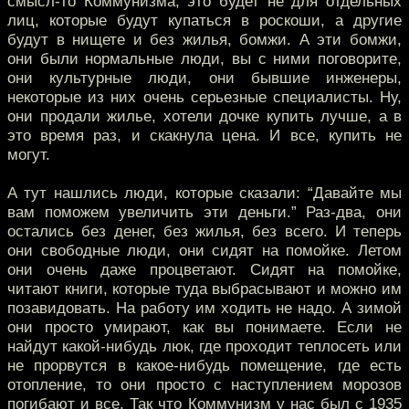
смысл-то Коммунизма, это будет не для отдельных
лиц, которые будут купаться в роскоши, а другие
будут в нищете и без жилья, бомжи. А эти бомжи,
они были нормальные люди, вы с ними поговорите,
они культурные люди, они бывшие инженеры,
некоторые из них очень серьезные специалисты. Ну,
они продали жилье, хотели дочке купить лучше, а в
это время раз, и скакнула цена. И все, купить не
могут.
А тут нашлись люди, которые сказали: “Давайте мы
вам поможем увеличить эти деньги.” Раз-два, они
остались без денег, без жилья, без всего. И теперь
они свободные люди, они сидят на помойке. Летом
они очень даже процветают. Сидят на помойке,
читают книги, которые туда выбрасывают и можно им
позавидовать. На работу им ходить не надо. А зимой
они просто умирают, как вы понимаете. Если не
найдут какой-нибудь люк, где проходит теплосеть или
не прорвутся в какое-нибудь помещение, где есть
отопление, то они просто с наступлением морозов
погибают и все. Так что Коммунизм у нас был с 1935