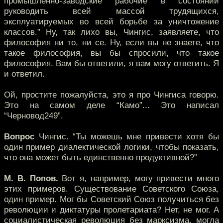
промышленно-заводские рабочие в состоянии
руководить всей массой трудящихся,
эксплуатируемых во всей борьбе за уничтожение
классов.” Ну, так лихо вы, Чингис, заявляете, что
философия ни то, ни се. Ну, если вы не знаете, что
такое философия, вы бы спросили, что такое
философия. Вам бы ответили, я вам могу ответить. Я
и ответил.
Ой, простите пожалуйста, это я про Чингиса говорю.
Это на самом деле “Камо”... Это написал
“Черновод249”.
Вопрос
Чингис. “Ты можешь мне привести хотя бы
один пример диалектической логики, чтобы показать,
что она может быть единственно продуктивной?”
М. В. Попов.
Вот я, например, могу привести много
этих примеров. Существование Советского Союза,
один пример. Мог бы Советский Союз получиться без
революции и диктатуры пролетариата? Нет, не мог. А
социалистическая революция без марксизма, могла