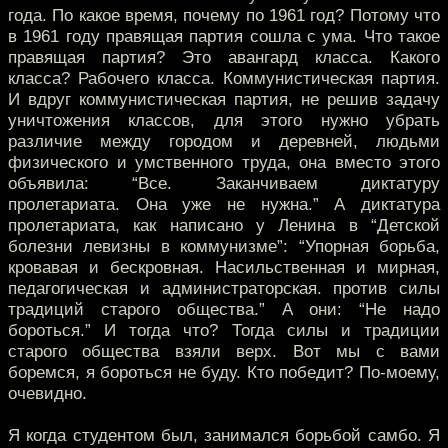
года. По какое время, почему по 1961 год? Потому что
в 1961 году правящая партия сошла с ума. Что такое
правящая партия? Это авангард класса. Какого
класса? Рабочего класса. Коммунистическая партия.
И вдруг коммунистическая партия, не решив задачу
уничтожения классов, для этого нужно убрать
различие между городом и деревней, людьми
физического и умственного труда, она вместо этого
объявила: “Все. Заканчиваем диктатуру
пролетариата. Она уже не нужна.” А диктатура
пролетариата, как написано у Ленина в “Детской
болезни левизны в коммунизме”: “Упорная борьба,
кровавая и бескровная. Насильственная и мирная,
педагогическая и администраторская. против силы
традиций старого общества.” А они: “Не надо
бороться.” И тогда что? Тогда силы и традиции
старого общества взяли верх. Вот мы с вами
боремся, я бороться не буду. Кто победит? По-моему,
очевидно.
Я когда студентом был, занимался борьбой самбо. Я