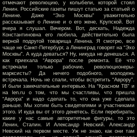
отмечают революцию, у колыбели, которой стоял
Ленин. Российские газеты пишут статью за статьей о
Ленине. Даже “Эхо Москвы” уважительно
рассказывает о Ленине и о его жене, Крупской. Вот
вчера я слушал. Вечером. Вот, дескать, Надежда
Константиновна его любила, действительно была
верной подругой товарища Ленина. Я смотрю, все
чаще не Санкт-Петербург, а Ленинград говорят на “Эхо
Москвы”. А куда деваться? Ну, никуда не денешься. А
как приехала “Аврора” после ремонта. Её что
встречали только рабочие, революционеры-
марксисты? Да ничего подобного, молодежь
встречала. Ночь не спали, чтобы встретить “Аврору”.
И были замечательные интервью. На “Красном ТВ” и
на len.ru о том, что мы счастливы, что пришла
“Аврора” и надо сделать то, что она уже сделала
раньше. Мы хотим быть свидетелями и участниками
этого. И куда вы от этого денетесь. Если перебирать,
какие у нас самые авторитетные фигуры, то это
Ленин, Сталин. И Александр Невский. Александр
Невский на первом месте. Уж не знаю, как они там