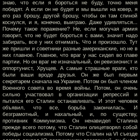
знаю, что если я бороться не буду, точно меня
победят. А если он не будет и мы вышли на ковер, я
его раз брошу, другой брошу, чтобы он там спиной
коснулся, и я, конечно, выиграю. Даже удивляться...
Почему такое поражение? Не, если могучая армия
говорит, что не будет бороться с вами, значит надо
забирать, все у них отнимать. Что и произошло. Тут
же пришли и советники разные американские, но не в
них главное. Главное, что враг у нас сидел во главе
партии. Но он враг не изначальный, он ревизионист и
оппортунист, Хрущев. А самые страшные враги, кто
были ваши вроде друзья. Он же был первым
секретарем сначала на Украине. Потом он был членом
Военного совета во время войны. Потом, он очень
сильно участвовал в организации репрессий и
пытался его Сталин останавливать. И этот человек
объявил, что все, борьба закончилась. И
безграмотный, и нахальный, и, по существу,
противник Коммунизма. Он ненавидел Сталина
прежде всего потому, что Сталин олицетворял собой
победы социализма. Потому что Сталин на VI съезде