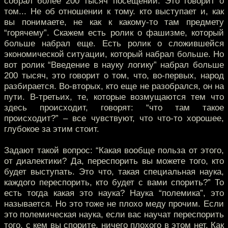
собрал более 200 тысяч посещений. Это говорит о
том... Не об отношении к тому. кто выступает и, как
вы понимаете, не как к какому-то там предмету
“горячему”. Скажем есть ролик о фашизме, который
больше набрал еще. Есть ролик о сложившейся
экономической ситуации, который набрал больше. Но
вот ролик “Введение в науку логику” набрал больше
200 тысяч, это говорит о том, что, во-первых, народ
разбирается. Во-вторых, кто еще не разобрался, он на
пути. В-третьих, те, которые возмущаются тем что
здесь происходит, говорят: “что там такое
происходит?” – все чувствуют, что что-то хорошее,
глубокое за этим стоит.
Задают такой вопрос: “Какая вообще польза от этого,
от диалектики? Да, переспорить вы можете того, кто
будет выступать. Это что, такая специальная наука,
каждого переспорить, кто будет с вами спорить?” То
есть тогда какая это наука? Наука “полемика”, это
называется. Но это тоже не плохо меду прочим. Если
это полемическая наука, если вас научат переспорить
того, с кем вы спорите, ничего плохого в этом нет. Как