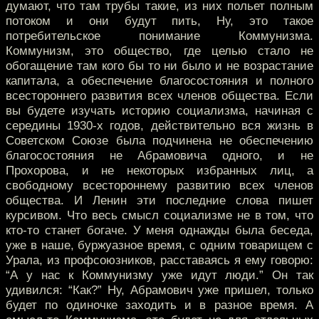
думают, что там трубы такие, из них польет полным
потоком и они будут пить, Ну, это такое
потребительское понимание Коммунизма.
Коммунизм, это общество, где целью стало не
обогащение там кого бы то ни было и не возрастание
капитала, а обеспечение благосостояния и полного
всестороннего развития всех членов общества. Если
вы будете изучать историю социализма, начиная с
середины 1930-х годов, действительно вся жизнь в
Советском Союзе была подчинена не обеспечению
благосостояния не Абрамовича одного, и не
Прохорова, и не некоторых избранных лиц, а
свободному всестороннему развитию всех членов
общества. И Ленин эти последние слова пишет
курсивом. Что весь смысл социализме не в том, что
кто-то станет богаче. У меня однажды была беседа,
уже в наше, буржуазное время, с одним товарищем с
Урала, из профсоюзников, расставаясь я ему говорю:
“А у нас к Коммунизму уже идут люди.” Он так
удивился: “Как?” Ну, Абрамович уже пришел, только
будет по одиночке заходить и в разное время. А