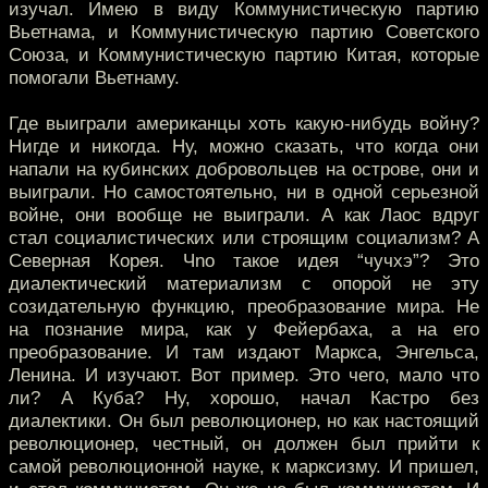
изучал. Имею в виду Коммунистическую партию
Вьетнама, и Коммунистическую партию Советского
Союза, и Коммунистическую партию Китая, которые
помогали Вьетнаму.
Где выиграли американцы хоть какую-нибудь войну?
Нигде и никогда. Ну, можно сказать, что когда они
напали на кубинских добровольцев на острове, они и
выиграли. Но самостоятельно, ни в одной серьезной
войне, они вообще не выиграли. А как Лаос вдруг
стал социалистических или строящим социализм? А
Северная Корея. Чnо такое идея “чучхэ”? Это
диалектический материализм с опорой не эту
созидательную функцию, преобразование мира. Не
на познание мира, как у Фейербаха, а на его
преобразование. И там издают Маркса, Энгельса,
Ленина. И изучают. Вот пример. Это чего, мало что
ли? А Куба? Ну, хорошо, начал Кастро без
диалектики. Он был революционер, но как настоящий
революционер, честный, он должен был прийти к
самой революционной науке, к марксизму. И пришел,