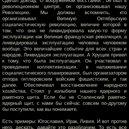
сделал доклад “О вооруженном восстании”, он был в
революционном центре, он организовывал нашу
Революцию. Мы должны вспомнить, кто
организовывал Великую Октябрьскую
социалистическую революцию, величие которой в
том, что она не ликвидировала какую-то форму
эксплуатации как Великая французская революция, а
ликвидировала эксплуатацию человека человеком
вообще. Это величайшее событие для всех стран и
народов. Ликвидация эксплуатации. А Хрущев привел
к тому, что была эксплуатация. Он участвовал в
проведении коллективизации, в налаживании
социалистического планирования, был организатором
отпора гитлеровским войскам фашистским, и так
далее. Обеспечивал восстановление народного
хозяйства. Стоял у колыбели нашего ядерного и
ракетного щита. Если бы не Сталинский ракетно-
ядерный щит, с нами бы сейчас совсем по-другому
бы поступили, как вы понимаете.
Есть примеры: Югославия, Ирак, Ливия. И вот против
него, дескать, давайте это разоблачим. То есть все