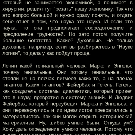
который не занимается экономикой, а понимает в
хирургии, решил тут “резать” нашу экономику. Так что
это вопрос большой и нужно сразу понять, и отдать
себе отчет в том, что наука это наука. И если это
наука, то она предполагает сосредоточение и
преодоление трудностей. Но зато потом получите
большие богатства. Какие? Духовные. Не только
духовные, например, если вы разбираетесь в “Науке
логики”, то дела у вас пойдут проще.
Ленин какой гениальный человек. Маркс и Энгельс
почему гениальные. Они потому гениальные, что
стояли не на плечах пигмеев каких-то, а на плечах
гигантов. Каких гигантов? Фейербах и Гегель. Гегель,
как создатель системы диалектики, который привел
это в науку, превратил в систему знаний. И Людвиг
Фейербах, который переубедил Маркса и Энгельса, и
они перевернулись и из идеалистов превратились в
материалистов. Как они могли открыть исторический
материализм. Ну, шибко умные были. Откуда ум?
Хочу дать определение умного человека. Потому что