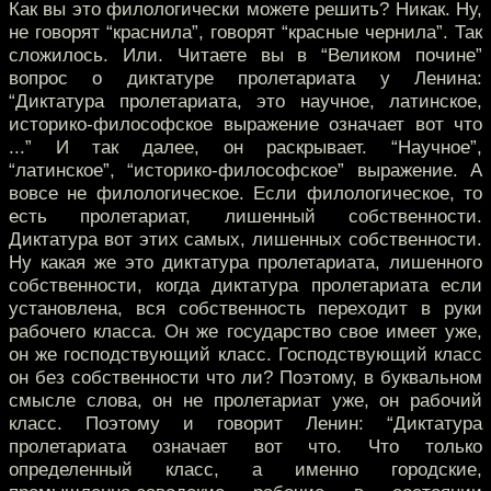
Как вы это филологически можете решить? Никак. Ну,
не говорят “краснила”, говорят “красные чернила”. Так
сложилось. Или. Читаете вы в “Великом почине”
вопрос о диктатуре пролетариата у Ленина:
“Диктатура пролетариата, это научное, латинское,
историко-философское выражение означает вот что
...” И так далее, он раскрывает. “Научное”,
“латинское”, “историко-философское” выражение. А
вовсе не филологическое. Если филологическое, то
есть пролетариат, лишенный собственности.
Диктатура вот этих самых, лишенных собственности.
Ну какая же это диктатура пролетариата, лишенного
собственности, когда диктатура пролетариата если
установлена, вся собственность переходит в руки
рабочего класса. Он же государство свое имеет уже,
он же господствующий класс. Господствующий класс
он без собственности что ли? Поэтому, в буквальном
смысле слова, он не пролетариат уже, он рабочий
класс. Поэтому и говорит Ленин: “Диктатура
пролетариата означает вот что. Что только
определенный класс, а именно городские,