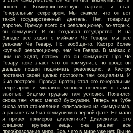
и стал коммунистом. Он же не был коммунистом. И
вошел в Коммунистическую партию, и стал
Генеральным секретарем. Мы скажем, что он вот
такой государственный деятель. Нет, товарищи
дорогие. Прежде всего он революционер, во-вторых,
он коммунист. И он создавал государство. И на
Западе все ходят с майками Че Гевары, мы все
уважаем Че Гевару. Но, вообще-то, Кастро более
крупный революционер, чем Че Гевара. В майках с
ним не ходят, потому что он коммунист. Про Че
Гевару тоже знают что он коммунист, но вроде он
дальше пошел поднимать революцию, а Кастро
поставил своей целью построить там социализм. И
был построен. Правда братец стал его генеральным
секретарем и миллион человек перешли в само-
занятые. Видимо трудные там условия. Появился
снова там класс мелкой буржуазии. Теперь на Кубе
снова этап становления капитализма из коммунизма,
а раньше там был коммунизм в первой фазе. Не мало
я привел примеров диалектики? Диалектика, это
слишком крупная вещь, она решает все
преобразование мира. Все, чего в мире уже нет. Вы не