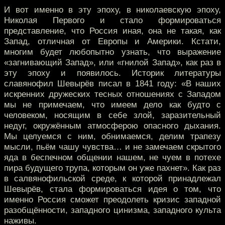
И вот именно в эту эпоху, в николаевскую эпоху,
Николая Первого и стало формироваться
представление, что Россия иная, она не такая, как
Запад, отличная от Европы и Америки. Кстати,
многим будет любопытно узнать, что выражение
«загнивающий Запад», или «гнилой Запад», как раз в
эту эпоху и появилось. Историк литературы
славянофил Шевырёв писал в 1841 году: «В наших
искренних дружеских тесных отношениях с Западом
мы не примечаем, что имеем дело как будто с
человеком, носящим в себе злой, заразительный
недуг, окружённым атмосферою опасного дыхания.
Мы целуемся с ним, обнимаемся, делим трапезу
мысли, пьём чашу чувства… и не замечаем скрытого
яда в беспечном общении нашем, не чуем в потехе
пира будущего трупа, которым он уже пахнет». Как раз
в салвянофильской среде, к которой принадлежал
Шевырёв, стала формироваться идея о том, что
именно Россия сможет преодолеть кризис западной
разобщённости, западного цинизма, западного культа
наживы.