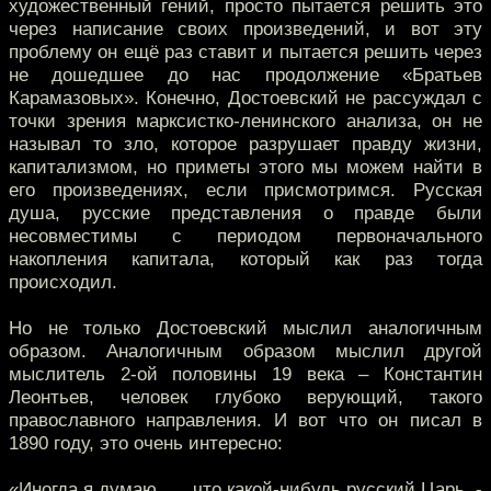
художественный гений, просто пытается решить это
через написание своих произведений, и вот эту
проблему он ещё раз ставит и пытается решить через
не дошедшее до нас продолжение «Братьев
Карамазовых». Конечно, Достоевский не рассуждал с
точки зрения марксистко-ленинского анализа, он не
называл то зло, которое разрушает правду жизни,
капитализмом, но приметы этого мы можем найти в
его произведениях, если присмотримся. Русская
душа, русские представления о правде были
несовместимы с периодом первоначального
накопления капитала, который как раз тогда
происходил.
Но не только Достоевский мыслил аналогичным
образом. Аналогичным образом мыслил другой
мыслитель 2-ой половины 19 века – Константин
Леонтьев, человек глубоко верующий, такого
православного направления. И вот что он писал в
1890 году, это очень интересно:
«Иногда я думаю, … что какой-нибудь русский Царь, -