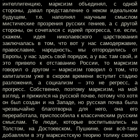
интеллигенцию, марксизм объединял, с одной
стороны, давал представление о неком идеальном
будущем, т.е. наполнял научным смыслом
мистические прозрения русских гениев, а с другой
стороны, он сочетался с идеей прогресса, т.е. если,
скажем, идея николаевского царствования
заключалась в том, что вот у нас самодержавие,
православие, народность, мы отгородились от
Европы, у нас здесь свой порядок, а у вас там свой, и
это привело к отставанию России, то марксизм
говорил о другом – марксизм говорил о том, что
капитализм уже в скором времени вступит стадию
разложения, а социализм – это не регресс, а
прогресс. Собственно, поэтому марксизм, на мой
взгляд, и прижился на русской почве, потому что хотя
он был создан и на Западе, но русская почва была
чрезвычайно благотворна для него, она его
переработала, приспособила к классическим русским
смыслам. Те люди, которые воспитывались на
Толстом, на Достоевском, Пушкине, они всё-таки
добавляли в эту марксистскую теорию толику своего