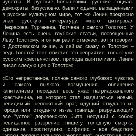
чувства. И русские большевики, русские социал-
демократы, безусловно, были людьми, выращенными
в русском культурном мире, тот же Ленин прекрасно
знал русскую литературу, много цитировал
Некрасова, Тургенева, Тютчева и самого Толстого. У
Ленина есть очень глубокие статьи, посвящённые
Льву Толстому, и он как раз и отмечает, вот я говорил
о Достоевском выше, а сейчас скажу о Толстом –
ведь Толстой тоже отметил это неприятие, только уже
русским крестьянством, прихода капитализма. Ленин
писал следующее о Толстом:
«Его непрестанное, полное самого глубокого чувства
и самого пылкого возмущения, обличение
капитализма передает весь ужас патриархального
крестьянина, на которого стал надвигаться новый,
невидимый, непонятный враг, идущий откуда-то из
города или откуда-то из-за границы, разрушающий
все "устои" деревенского быта, несущий с собою
невиданное разорение, нищету, голодную смерть,
одичание, проституцию, сифилис - все бедствия
"эпохи первоначального накопления", обостренные во