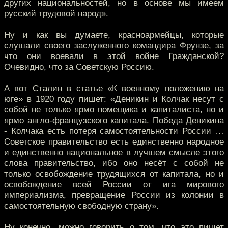
других национальностей, но в основе мы имеем
русский трудовой народ».
Ну и как вы думаете, красноармейцы, которые
слушали своего заслуженного командира Фрунзе, за
что они воевали в этой войне Гражданской?
Очевидно, что за Советскую Россию.
А вот Сталин в статье «К военному положению на
юге» в 1920 году пишет: «Деникин и Колчак несут с
собой не только ярмо помещика и капиталиста, но и
ярмо англо-французского капитала. Победа Деникина
- Колчака есть потеря самостоятельности России …
Советское правительство есть единственно народное
и единственно национальное в лучшем смысле этого
слова правительство, ибо оно несёт с собой не
только освобождение трудящихся от капитала, но и
освобождение всей России от ига мирового
империализма, превращение России из колонии в
самостоятельную свободную страну».
Ну конечно, можно говорить о том, что это пишет