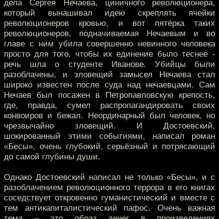
дела Сергея Нечаева, циничного революционера,
который вынашивал идею скреплять ячейки
революционеров кровью, и вот пятёрка таких
революционеров, подначиваемая Нечаевым и во
главе с ним убила совершенно невинного человека
просто для того, чтобы их единение было теснее -
речь шла о студенте Иванове. Убийцы были
разоблачены, и зловещий замысел Нечаева стал
широко известен после суда над нечаевцами. Сам
Нечаев был посажен в Петропавловскую крепость,
где, правда, сумел распропагандировать своих
конвоиров и бежал. Неординарный был человек, но
чрезвычайно зловещий. И Достоевский,
шокированный этими событиями, написал роман
«Бесы», очень глубокий, серьёзный и потрясающий
до самой глубины души.
Однако Достоевский написал не только «Бесы», и с
разоблачением революционного террора в его книгах
соседствует откровенно гуманистический и вместе с
тем антикапиталистический пафос. Очень важная
тема – это образ денег в произведениях