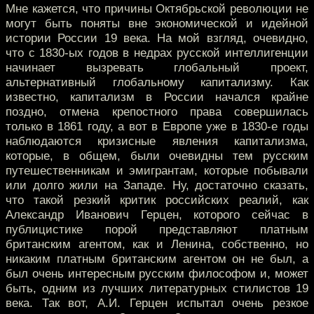
Мне кажется, что причины Октябрьской революции не
могут быть поняты вне экономической и идейной
истории России 19 века. На мой взгляд, очевидно,
что с 1830-ых годов в недрах русской интеллигенции
начинает вызревать глобальный проект,
альтернативный глобальному капитализму. Как
известно, капитализм в России начался крайне
поздно, отмена крепостного права совершилась
только в 1861 году, а вот в Европе уже в 1830-е годы
наблюдаются кризисные явления капитализма,
которые, в общем, были очевидны тем русским
путешественникам и эмигрантам, которые побывали
или долго жили на Западе. Ну, достаточно сказать,
что такой резкий критик российских реалий, как
Александр Иванович Герцен, которого сейчас в
публицистике порой представляют платным
британским агентом, как и Ленина, собственно, но
никаким платным британским агентом он не был, а
был очень интересным русским философом и, может
быть, одним из лучших литературных стилистов 19
века. Так вот, А.И. Герцен испытал очень резкое