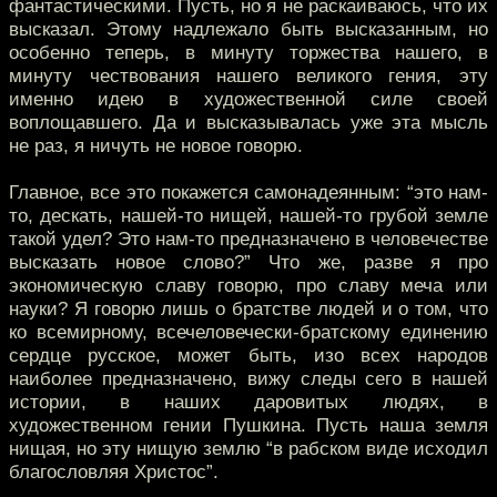
фантастическими. Пусть, но я не раскаиваюсь, что их
высказал. Этому надлежало быть высказанным, но
особенно теперь, в минуту торжества нашего, в
минуту чествования нашего великого гения, эту
именно идею в художественной силе своей
воплощавшего. Да и высказывалась уже эта мысль
не раз, я ничуть не новое говорю.
Главное, все это покажется самонадеянным: “это нам-
то, дескать, нашей-то нищей, нашей-то грубой земле
такой удел? Это нам-то предназначено в человечестве
высказать новое слово?” Что же, разве я про
экономическую славу говорю, про славу меча или
науки? Я говорю лишь о братстве людей и о том, что
ко всемирному, всечеловечески-братскому единению
сердце русское, может быть, изо всех народов
наиболее предназначено, вижу следы сего в нашей
истории, в наших даровитых людях, в
художественном гении Пушкина. Пусть наша земля
нищая, но эту нищую землю “в рабском виде исходил
благословляя Христос”.