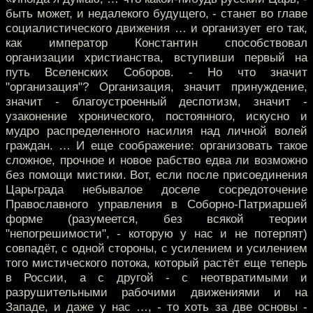
быть может, и недалекого будущего, - станет во главе
социалистического движения … и организует его так,
как император Константин способствовал
организации христианства, вступивши первый на
путь Вселенских Соборов. - Но что значит
"организация"? Организация, значит принуждение,
значит - благоустроенный деспотизм, значит -
узаконение хронического, постоянного, искусно и
мудро распределенного насилия над личной волей
граждан. … И еще соображение: организовать такое
сложное, прочное и новое рабство едва ли возможно
без помощи мистики. Вот, если после присоединения
Царьграда небывалое доселе сосредоточение
Православного управления в Соборно-Патриаршей
форме (разумеется, без всякой теории
"непогрешимости", - которую у нас и не потерпят)
совпадёт, с одной стороны, с усилением и усилением
того мистического потока, который растёт еще теперь
в России, а с другой - с неотвратимыми и
разрушительными рабочими движениями и на
Западе, и даже у нас …, - то хоть за две основы -