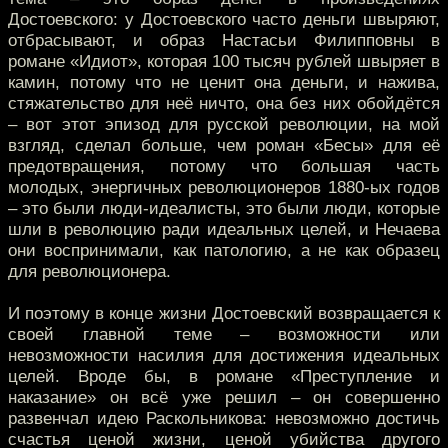
Достоевского: у Достоевского часто деньги швыряют,
отбрасывают, и образ Настасьи Филипповны в
романе «Идиот», которая 100 тысяч рублей швыряет в
камин, потому что не ценит она деньги, и нажива,
стяжательство для неё ничто, она без них обойдётся
– вот этот эпизод для русской революции, на мой
взгляд, сделал больше, чем роман «Бесы» для её
предотвращения, потому что большая часть
молодых, энергичных революционеров 1880-ых годов
– это были люди-идеалисты, это были люди, которые
шли в революцию ради идеальных целей, и Нечаева
они воспринимали, как патологию, а не как образец
для революционера.
И поэтому в конце жизни Достоевский возвращается к
своей главной теме – возможности или
невозможности насилия для достижения идеальных
целей. Вроде бы, в романе «Преступление и
наказание» он всё уже решил – он совершенно
развенчал идею Раскольникова: невозможно достичь
счастья ценой жизни, ценой убийства другого