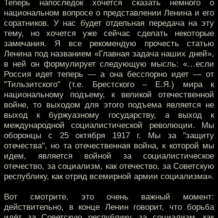
Теперь напоследок хочется сказать немного о
национальном вопросе о представлении Ленина и его
соратников. У нас будет отдельная передача на эту
тему, но хочется уже сейчас сделать некоторые
замечания. Я все рекомендую прочесть статью
Ленина под названием «Главная задача наших дней»,
в ней он формулирует следующую мысль: «…если
Россия идет теперь — а она бесспорно идет — от
"Тильзитского" (т.е. Брестского – Е.Я.) мира к
национальному подъему, к великой отечественной
войне, то выходом для этого подъема является не
выход к буржуазному государству, а выход к
международной социалистической революции. Мы
оборонцы с 25 октября 1917 г. Мы за "защиту
отечества", но та отечественная война, к которой мы
идем, является войной за социалистическое
отечество, за социализм, как отечество, за Советскую
республику, как отряд всемирной армии социализма».
Вот смотрите, это очень важный момент:
действительно, в конце Ленин говорит, что борьба
идёт за Советскую республику, за социализм, как