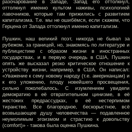
разочарование в Западе, Запад его оттолкнул,
оттолкнул именно культом наживы, психологией
лавочников, которые там прижились с развитием
капитализма. Т.е. мы не ошибёмся, если скажем, что
Герцена от Запада оттолкнул именно капитализм.
Пушкин, наш великий поэт, никогда не бывал за
рубежом, за границей, но, знакомясь по литературе и
публицистике с образом жизни в иностранных
государствах, и в первую очередь в США, Пушкин
опять же высказал резко критическое отношение к
устройству жизни, например, в США. Он написал:
«Уважение к сему новому народу (т.е. американцам) и
к его уложению, плоду новейшего просвещения,
сильно поколебалось. С изумлением увидели
демократию в её отвратительном цинизме, в её
жестоких предрассудках, в её нестерпимом
тиранстве. Все благородное, бескорыстное, всё
возвышающее душу человечества — подавленное
неумолимым эгоизмом и страстию к довольству
(comfort)» - такова была оценка Пушкина.