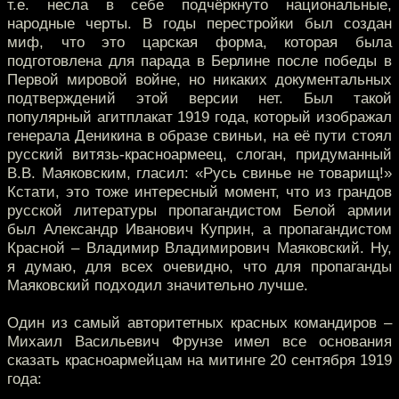
т.е. несла в себе подчёркнуто национальные,
народные черты. В годы перестройки был создан
миф, что это царская форма, которая была
подготовлена для парада в Берлине после победы в
Первой мировой войне, но никаких документальных
подтверждений этой версии нет. Был такой
популярный агитплакат 1919 года, который изображал
генерала Деникина в образе свиньи, на её пути стоял
русский витязь-красноармеец, слоган, придуманный
В.В. Маяковским, гласил: «Русь свинье не товарищ!»
Кстати, это тоже интересный момент, что из грандов
русской литературы пропагандистом Белой армии
был Александр Иванович Куприн, а пропагандистом
Красной – Владимир Владимирович Маяковский. Ну,
я думаю, для всех очевидно, что для пропаганды
Маяковский подходил значительно лучше.
Один из самый авторитетных красных командиров –
Михаил Васильевич Фрунзе имел все основания
сказать красноармейцам на митинге 20 сентября 1919
года: