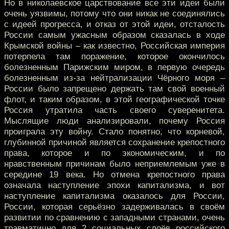
Но в николаевское царствование все эти идеи были
очень уязвимы, потому что они никак не соединялись
с идеей прогресса, и отказ от этой идеи, отсталость
России самым ужасным образом сказалась в ходе
Крымской войны – как известно, Российская империя
потерпела там поражение, которое окончилось
болезненным Парижским миром, в первую очередь
болезненным из-за нейтрализации Чёрного моря –
России было запрещено держать там свой военный
флот, и таким образом, в этой географической точке
Россия утратила часть своего суверенитета.
Мыслящие люди анализировали, почему Россия
проиграла эту войну. Стало понятно, что корневой,
глубинной причиной является сохранение крепостного
права, которое и по экономическим, и по
нравственным причинам было неприемлемым уже в
середине 19 века. Но отмена крепостного права
означала наступление эпохи капитализма, и вот
наступление капитализма оказалось для России,
России, которая серьёзно задерживалась в своём
развитии по сравнению с западными странами, очень
травматично для 2 социальных слоёв российского