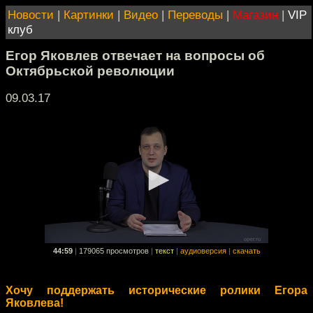
Новости
|
Картинки
|
Видео
|
Переводы
|
Магазин
|
VIP
клуб
Егор Яковлев отвечает на вопросы об
Октябрьской революции
09.03.17
44:59
|
179065 просмотров
|
текст
|
аудиоверсия
|
скачать
Хочу поддержать исторические ролики Егора
Яковлева!