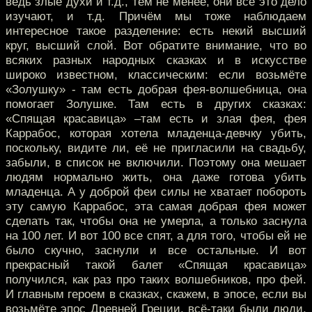
ведь злые духи и т.д., тем не менее, они всё это дело
изучают, и т.д. Причём мы тоже наблюдаем
интересное такое разделение: есть некий высший
круг, высший слой. Вот обратите внимание, что во
всяких разных народных сказках и в искусстве
широко известном, классическим: если возьмёте
«Золушку» - там есть добрая фея-волшебница, она
помогает Золушке. Там есть в других сказках:
«Спящая красавица» –там есть и злая фея, фея
Каррабос, которая хотела младенца-девчку убить,
поскольку, видите ли, её не пригласили на свадьбу,
забыли, в список не включили. Поэтому она мешает
людям нормально жить, она даже готова убить
младенца. А у доброй феи силы не хватает побороть
эту самую Каррабос, эта самая добрая фея может
сделать так, чтобы она не умерла, а только заснула
на 100 лет. И вот 100 все спят, а для того, чтобы ей не
было скучно, заснули и все остальные. И вот
прекрасный такой балет «Спящая красавица»
получился, как раз про таких волшебников, про фей.
И главным героем в сказках, скажем, в эпосе, если вы
возьмёте эпос Древней Греции, всё-таки были люди,