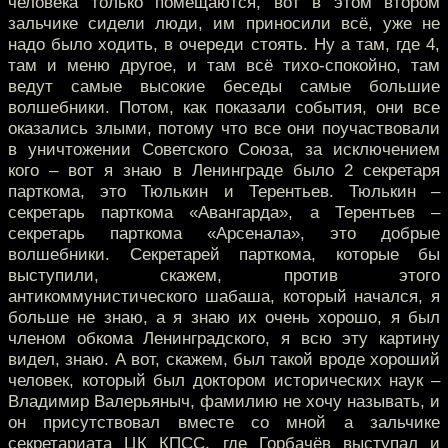
человека только помещаются, вот в этом втором
зальчике сидели люди, им приносили всё, уже не
надо было ходить, в очереди стоять. Ну а там, где 4,
там и меню другое, и там всё тихо-спокойно, там
ведут самые высокие беседы самые большие
волшебники. Потом, как показали события, они все
оказались злыми, потому что все они поучаствовали
в уничтожении Советского Союза, за исключением
кого – вот я знаю в Ленинграде было 2 секретаря
парткома, это Тюлькин и Терентьев. Тюлькин –
секретарь парткома «Авангарда», а Терентьев –
секретарь парткома «Арсенала», это добрые
волшебники. Секретарей парткома, которые бы
выступили, скажем, против этого
антикоммунистического шабаша, который начался, я
больше не знаю, а я знаю их очень хорошо, я был
членом обкома Ленинградского, я всю эту картину
видел, знаю. А вот, скажем, был такой вроде хороший
человек, который был доктором исторических наук –
Владимир Валерьяныч, фамилию не хочу называть, и
он присутствовал вместе со мной а зальчике
секретариата ЦК КПСС, где Горбачёв выступал и