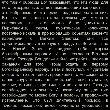
что таким образом Бог показывает, что эти люди для
него отверженные, а вот выживающие колонисты –
это избранные, и эта земля предназначена для них.
Вот эта вот логика стала толчком для местного
населения, т.е. его можно было уничтожать.
Пуританские, секты, пуританское колонисты
постоянно искали в происходящих событиях какие-то
параллели с Ветхим Заветом, они все
ориентировались в первую очередь на Ветхий, а не
на Новый Завет и видели себя вторым
богоизбранным народом. И вот, согласно Ветхому
Завету, Господь Бог должен был истребить племена
ханаанян для того, чтобы отдать их первому
богоизбранному народу, и так и поступил, и пуритане
считали, что вот теперь происходит то же самое: они,
слово «пурус» означает «чистый», они, пуритане,
чистые, истинные христиане, и вот для них Господь
освобождает эту землю. А поскольку он для них
освобождает, то можно Богу и помочь, и продолжить
истребление. Это был длительный процесс, в
течение нескольких веков колонисты уверились в