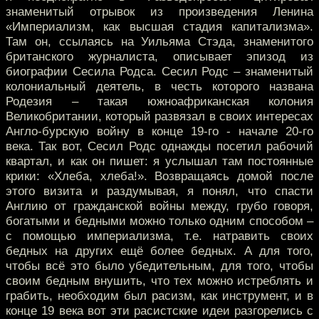
знаменитый отрывок из произведения Ленина
«Империализм, как высшая стадия капитализма».
Там он, ссылаясь на Уильяма Стэда, знаменитого
британского журналиста, описывает эпизод из
биографии Сесила Родса. Сесил Родс – знаменитый
колониальный деятель, в честь которого названа
Родезия – такая южноафриканская колония
Великобритании, который развязал в своих интересах
Англо-бурскую войну в конце 19-го - начале 20-го
века. Так вот, Сесил Родс однажды посетил рабочий
квартал, и как он пишет: я услышал там постоянные
крики: «Хлеба, хлеба!». Возвращаясь домой после
этого визита и раздумывая, я понял, что спасти
Англию от гражданской войны между, грубо говоря,
богатыми и бедными можно только одним способом –
с помощью империализма, т.е. натравить своих
бедных на других ещё более бедных. А для того,
чтобы всё это было убедительным, для того, чтобы
своим бедным внушить, что тех можно истреблять и
грабить, необходим был расизм, как инструмент, и в
конце 19 века вот эти расистские идеи разгорелись с