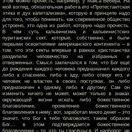
этом можно прочесть, например, у Макса Вебера. На
мой взгляд, обязательная работа его «Протестантская
этика и дух капитализма», которую в принципе надо
для того, чтобы понимать, как современное общество
устроено, это одна из работ, которую надо прочесть.
В чём суть кальвинизма и кальвинистских
пуританских сект, которые, собственно, и были
первыми освоителями американского континента – в
том, что эти секты впервые в рамках христианства
разделили человечество на избранных и
отверженных. Смысл заключался в том, что Бог ещё
до рождения каждого человека предназначил каждого
либо к спасению, либо к аду, либо отверг его, и
человек не властен в своих поступках, он либо
предназначен к одному, либо к другому. Сам он
изменить ничего не может, может только в знаках
окружающей жизни искать либо божественное
благоволение, проявление божественного
благоволения к нему: вот, заработал много денег – это
значит, что Бог к тебе благоволит, таким образом
Бог… в этом подтверждается божественное
благоволение – то, что ты спасёшься. И наоборот: не