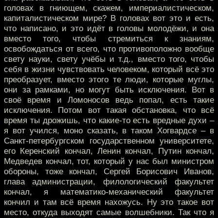
головах в гниющем, скажем, империалистическом,
капиталистическом мире? В головах вот это и есть,
что написано, и это идёт в головы молодёжи, и она
вместо того, чтобы стремиться к знаниям,
освобождаться от всего, что противоположно вообще
свету науки, свету учёбы и т.д., вместо того, чтобы
себя в жизни чувствовать человеком, который всё это
преобразует, вместо этого те люди, которые муглы,
они за рамками, но могут быть исключения. Вот в
своё время и Ломоносов ведь попал, есть такие
исключения. Потом вот такая обстановка, что всё
время ты дрожишь, что какие-то есть вредные духи –
я вот учился, моно сказать, в таком Хогвардсе – в
Санкт-петербургском государственном университете,
его Керенский кончал, Ленин кончал, Путин кончал,
Медведев кончал, тот, который у нас был министром
обороны, тоже кончал, Сергей Борисович Иванов,
глава администрации, филологический факультет
кончал, я математико-механический факультет
кончил и там всё время нахожусь. Ну это такое вот
место, откуда выходят самые волшебники. Так что я