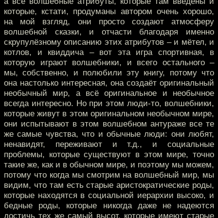
а все волшебные атрибуты, которые там введены и
которые, кстати, продуманы автором очень хорошо,
на мой взгляд, они просто создают атмосферу
волшебной сказки, и отчасти благодаря именно
скрупулёзному описанию этих атрибутов – и мётел, и
котлов, и квиддича – вот эта игра спортивная, в
которую играют волшебники, и всего остального –
мы, собственно, и полюбили эту книгу, потому что
она настолько интересная, она создаёт оригинальный
необычный мир, а всё оригинальное и необычное
всегда интересно. Но при этом люди-то, волшебники,
которые живут в этом оригинальном необычном мире,
они испытывают в этом волшебном антураже все те
же самые чувства, что и обычные люди: они любят,
ненавидят, переживают и т.д., и социальные
проблемы, которые существуют в этом мире, точно
такие же, как и в обычном мире, и поэтому мы можем,
потому что когда мы смотрим на волшебный мир, мы
видим, что там есть старые аристократические роды,
которые находятся в социальной иерархии высоко, и
бедные роды, которые никогда даже не надеются
достичь тех же самый высот, которые имеют старые