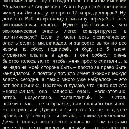
экономических – ну кто будет собственником империи
Абрамовича? Абрамович. А кто будет собственником
империи Лисина, у которого 17 млрд.долларов? Ну,
дети его. Всё по кровному принципу передаётся, вся
экономическая власть. Нужно рассказывать, что
экономическая власть легко конвертируется в
политическую? Если у меня есть экономическая
власть если я миллиардер, я запросто выполню все
нормы по сбору подписей, я буду по 5 тысяч
студентам платить в день, и они соберут очень
быстро голоса за то, чтобы меня просто считали… а
не надо на моей стороне быть – просто за право быть
кандидатом. И поэтому тот, кто имеет экономическую
власть сегодня, а таких много уже набралось – это
вот волшебники. Поэтому я думаю, что книга вот эта
многозначная, она написана очень увлекательно,
автор, безусловно, талантливый. Я читал,
перечитывал – не оторвался, вам спасибо большое.
Не оторваться! Думаю: я бы спать бы лёг в другое
время, а тут смотрю – и читаю, с таким увлечением!
Думаю: иногда чёрт-те что написано – там на само
деле чёрт-те что: колдуны, ведьмы – это же детство