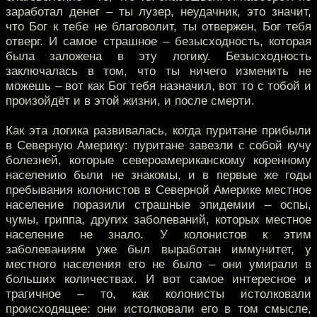
заработал денег – ты лузер, неудачник, это значит,
что Бог к тебе не благоволит, ты отвержен, Бог тебя
отверг. И самое страшное – безысходность, которая
была заложена в эту логику. Безысходность
заключалась в том, что ты ничего изменить не
можешь – вот как Бог тебя назначил, вот то с тобой и
произойдёт и в этой жизни, и после смерти.
Как эта логика развивалась, когда пуритане прибыли
в Северную Америку: пуритане завезли с собой кучу
болезней, которые североамериканскому коренному
населению были не знакомы, и в первые же годы
пребывания колонистов в Северной Америке местное
население поразили страшные эпидемии – оспы,
чумы, гриппа, других заболеваний, которых местное
население не знало. У колонистов к этим
заболеваниям уже был выработан иммунитет, у
местного населения его не было – они умирали в
больших количествах. И вот самое интересное и
трагичное – то, как колонисты истолковали
происходящее: они истолковали его в том смысле,