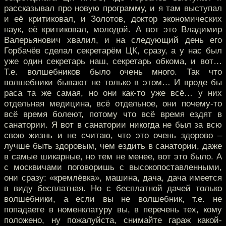
рассказывал про новую программу, и я там выступал
и её критиковал, и Золотов, доктор экономических
наук, её критиковал, молодой. А вот это Владимир
Валерьянович хвалил, и на следующий день его
Горбачёв сделал секретарём ЦК, сразу, а у нас был
уже один секретарь наш, секретарь обкома, и вот…
Т.е. волшебников было очень много. Так что
волшебники бывают не только в этом… И вроде бы
раса та же самая, но они как-то уже всё… у них
отдельная медицина, всё отдельное, они почему-то
всё время болеют, потому что всё время ездят в
санатории. Я вот в санатории никогда не был за всю
свою жизнь и не считаю, что это очень здорово –
лучше быть здоровым, чем ездить в санатории, даже
в самые шикарные, но тем не менее, вот это было. А
с москвичами поговоришь с высокопоставленными,
они сразу: «кремлёвка», машина, дача, дача имеется
в виду бесплатная. Но с бесплатной дачей только
волшебники, а если вы не волшебник, т.е. не
попадаете в номенклатуру вы, в перечень тех, кому
положено, ну пожалуйста, снимайте гараж какой-