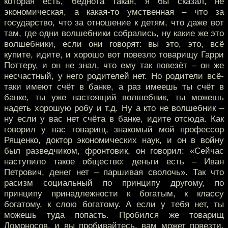
которая есть, беднота такая, я бы сказал, не
экономическая, а какая-то умственная – что за
государство, что за отношение к детям, что даже вот
там, где одни волшебники собрались, ну какие же это
волшебники, если они говорят: вы это, это, всё
купите, идите, и хорошо вот повезло товарищу Гарри
Поттеру, и он не знал, что ему так повезёт – он же
несчастный, у него родителей нет. Но родители всё-
таки имеют счёт в банке, а раз имеешь ты счёт в
банке, ты уже настоящий волшебник, ты можешь
надеть хорошую робу и т.д. Ну а кто не волшебник –
ну если у вас нет счёта в банке, идите отсюда. Как
говорил у нас товарищ, знакомый мой профессор
Рященко, доктор экономических наук, и он в войну
был разведчиком, фронтовик, он говорил: «Сейчас
наступило такое общество: деньги есть – Иван
Петрович, денег нет – паршивая сволочь». Так что
расизм социальный по принципу другому, по
принципу принадлежности к богатым, к классу
богатому, к слою богатому. А если у тебя нет, ты
можешь туда попасть. Пробился же товарищ
Ломоносов, и вы пробивайтесь, вам может повезти.