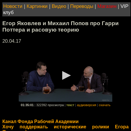
Новости
|
Картинки
|
Видео
|
Переводы
|
Магазин
|
VIP
клуб
Егор Яковлев и Михаил Попов про Гарри
Поттера и расовую теорию
20.04.17
01:35:01
|
322392 просмотра
|
текст
|
аудиоверсия
|
скачать
Канал Фонда Рабочей Академии
Хочу поддержать исторические ролики Егора