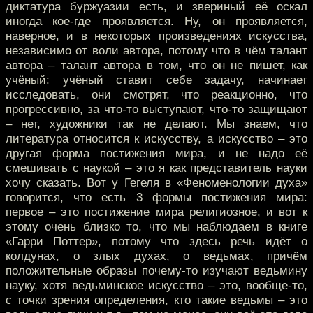
диктатура буржуазии есть, и звериный её оскал
иногда кое-где проявляется. Ну, он проявляется,
наверное, и в некоторых произведениях искусства,
независимо от воли автора, потому что в чём талант
автора – талант автора в том, что он не пишет, как
учёный: учёный ставит себе задачу, начинает
исследовать, они смотрят, что реакционно, что
прогрессивно, за что-то выступают, что-то защищают
– нет, художники так не делают. Мы знаем, что
литература относится к искусству, а искусство – это
другая форма постижения мира, и не надо её
смешивать с наукой – это я как представитель науки
хочу сказать. Вот у Гегеля в «Феноменологии духа»
говорится, что есть 3 формы постижения мира:
первое – это постижение мира религиозное, и вот к
этому очень близко то, что мы наблюдаем в книге
«Гарри Поттер», потому что здесь речь идёт о
колдунах, о злых духах, о ведьмах, причём
положительные образы почему-то изучают ведьмину
науку, хотя ведьминское искусство – это, вообще-то,
с точки зрения определения, кто такие ведьмы – это