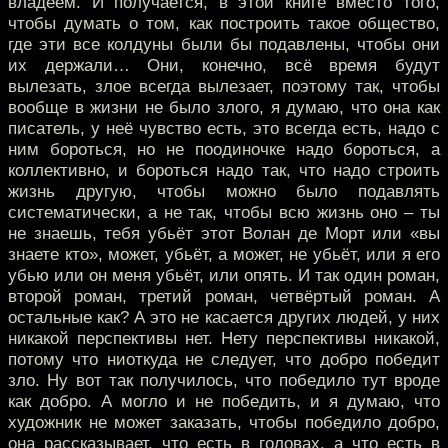
владеем. И получается, в этой книге вместо того,
чтобы думать о том, как построить такое общество,
где эти все колдуны были бы подавлены, чтобы они
их держали… Они, конечно, всё время будут
вылезать, злое всегда вылезает, поэтому так, чтобы
вообще в жизни не было злого, я думаю, что она как
писатель, у неё чувство есть, это всегда есть, надо с
ним бороться, но не поодиночке надо бороться, а
коллективно, и бороться надо так, что надо строить
жизнь другую, чтобы можно было подавлять
систематически, а не так, чтобы всю жизнь оно – ты
не знаешь, тебя убьёт этот Волан де Морт или «вы
знаете кто», может, убьёт, а может, не убьёт, или я его
убью или он меня убьёт, или опять. И так один роман,
второй роман, третий роман, четвёртый роман. А
остальные как? А это не касается других людей, у них
никакой перспективы нет. Нету перспективы никакой,
потому что ниоткуда не следует, что добро победит
зло. Ну вот так получилось, что победило тут вроде
как добро. А могло и не победить, и я думаю, что
художник не может заказать, чтобы победило добро,
она рассказывает, что есть в головах, а что есть в