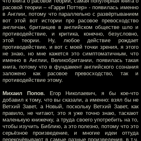
что книга о расовой теории, самая популярная книга о
расовой теории – «Гарри Поттер» - появилась именно
в Англии, потому что параллельно с развёртыванием
вот этой вот истории про расовое превосходство
англичан, британцев в английском обществе шло и
противодействие, и критика, конечно, безусловно,
этой теории. Ну, любое действие рождает
противодействие, и вот с моей точки зрения, я этого
не знаю, но мне кажется это симптоматичным, что
именно в Англии, Великобритании, появилась такая
книга, потому что в фундамент английского сознания
заложено как расовое превосходство, так и
противодействие этому.
Михаил Попов.
Егор Николаевич, я бы кое-что
добавил к тому, что вы сказали, а именно: взял бы не
Ветхий Завет, а Новый, поскольку Ветхий Завет, как
правило, не читают, это я уже точно знаю, таскают
маленькую книжечку, а труда своего употребить на то,
чтобы изучить Библию, а это полезно, потому что это
серьёзное произведение, и многие идеи оттуда
перекочёвывают в самые разные произведения, в т.ч.