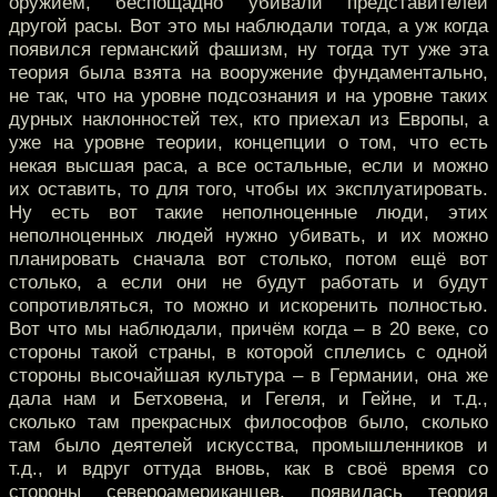
оружием, беспощадно убивали представителей
другой расы. Вот это мы наблюдали тогда, а уж когда
появился германский фашизм, ну тогда тут уже эта
теория была взята на вооружение фундаментально,
не так, что на уровне подсознания и на уровне таких
дурных наклонностей тех, кто приехал из Европы, а
уже на уровне теории, концепции о том, что есть
некая высшая раса, а все остальные, если и можно
их оставить, то для того, чтобы их эксплуатировать.
Ну есть вот такие неполноценные люди, этих
неполноценных людей нужно убивать, и их можно
планировать сначала вот столько, потом ещё вот
столько, а если они не будут работать и будут
сопротивляться, то можно и искоренить полностью.
Вот что мы наблюдали, причём когда – в 20 веке, со
стороны такой страны, в которой сплелись с одной
стороны высочайшая культура – в Германии, она же
дала нам и Бетховена, и Гегеля, и Гейне, и т.д.,
сколько там прекрасных философов было, сколько
там было деятелей искусства, промышленников и
т.д., и вдруг оттуда вновь, как в своё время со
стороны североамериканцев, появилась теория