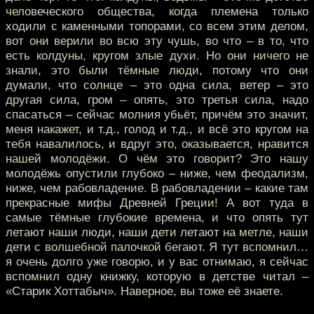
человеческого общества, когда племена только
ходили с каменными топорами, со всем этим делом,
вот они верили во всю эту чушь, во что – в то, что
есть колдуны, кругом злые духи. Но они ничего не
знали, это были тёмные люди, потому что они
думали, что солнце – это одна сила, ветер – это
другая сила, гром – опять, это третья сила, надо
спасаться – сейчас молния убьёт, причём это значит,
меня накажет, и т.д., голод и т.д., и всё это кругом на
тебя навалилось, и вдруг это, оказывается, нравится
нашей молодёжи. О чём это говорит? Это нашу
молодёжь опустили глубоко – ниже, чем феодализм,
ниже, чем рабовладение. В рабовладении – какие там
прекрасные мифы Древней Греции! А вот туда в
самые тёмные глубокие времена, и что опять тут
летают наши люди, наши дети летают на метле, наши
дети с волшебной палочкой бегают. Я тут вспомнил…
я очень долго уже говорю, и у вас отнимаю, я сейчас
вспомнил одну книжку, которую в детстве читал –
«Старик Хоттабыч». Наверное, вы тоже её знаете.