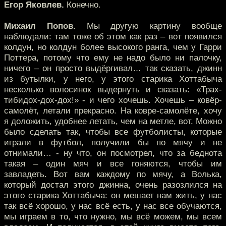
Егор Яковлев.
Конечно.
Михаил Попов.
Мы другую картину вообще
наблюдали: там тоже об этом как раз – вот появился
колдун, но колдун более высокого ранга, чем у Гарри
Поттера, потому что ему не надо было ни палочку,
ничего – он просто выдёргивал… так сказать, джинн
из бутылки, у него, у этого старика Хоттабыча
несколько волосинок выдернуть и сказать: «Трах-
тибидох-дох-дох!» - и чего хочешь. Хочешь – ковёр-
самолёт, летали прекрасно. На ковре-самолёте, хочу
я доложить, удобнее летать, чем на метле, вот. Можно
было сделать так, чтобы все футболисты, которые
играли в футбол, получили бы по мячу и не
отнимали… - ну что, он посмотрел, что за беднота
такая – один мяч и все гоняются, чтобы им
завладеть. Вот вам каждому по мячу, а Волька,
который достал этого джинна, очень разозлился на
этого старика Хоттабыча: он мешает нам жить, у нас
так всё хорошо, у нас всё есть, у нас все обучаются,
мы играем в то, что нужно, мы всё можем, мы всем