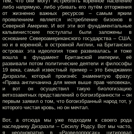
тем, что они могут истреблять коренное население
либо напрямую, либо убивать его путём отторжения
от жизненно важных ресурсов – самым ярким
проявлением является истребление бизонов в
Северной Америке. И вот эти вот фундаментальные
кальвинистские постулаты были заложены в
основание Североамериканского государства – США,
но и в коренной, в островной Англии, на Британских
островах эта идеология тоже развивалась и тоже
вошла в фундамент Британской империи, её
развивали потом политические деятели и философы
19 века, самый известный пример – это Бенджамин
Дизраэли, который произнёс знаменитую фразу:
«Права англичанина для меня выше прав человека»,
и вот он осуществил такую биологизацию
ветхозаветных представлений о богоизбранности – он
первым заявил о том, что богоизбранный народ тот, у
которого чистая кровь, но он мечтал.
Вот, а отсюда мы уже подходим к своего рода
наследнику Дизраэли – Сесилу Родсу. Вот мы часто,
я неоднократно в «Разведопросах» цитировал