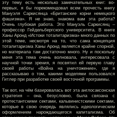
эту тему есть несколько замечательных книг: во-
первых, я бы порекомендовал всем прочесть книгу
Мануэля Саркисянца «Британские корни немецкого
фашизма». Я не знаю, знакома вам эта работа?
Очень глубокая работа. Это Мануэль Саркисянц –
профессор Гейдельбергского университета. В книге
Ханы Аронд «Истоки тоталитаризма» много данных по
этой теме, несмотря на то, что сама концепция
тоталитаризма Ханы Аронд является крайне спорной,
но материала там достаточно много. Ну и поскольку
меня эта тема очень волновала, интересовала с
научной точки зрения, я посвятил ей первую главу
своей работы «Война на уничтожение», где я
рассказываю о том, какими моделями пользовался
Гитлер при разработке своей восточной программы.
Так вот, на чём базировалась вот эта англосаксонская
стратегия – она, безусловно, была связана с
протестантскими сектами, кальвинистскими сектами,
которые в свою очередь являлись идеологическим
оформлением нарождающегося капитализма. Об