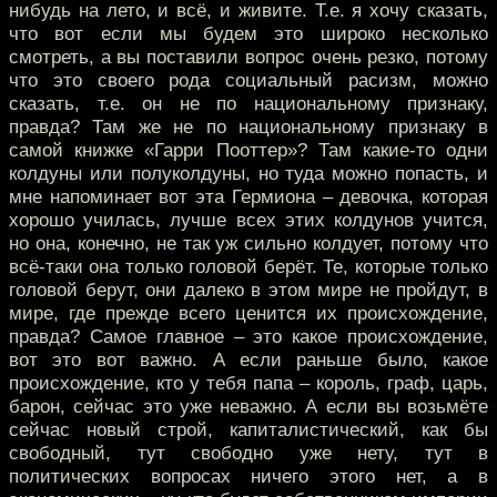
нибудь на лето, и всё, и живите. Т.е. я хочу сказать,
что вот если мы будем это широко несколько
смотреть, а вы поставили вопрос очень резко, потому
что это своего рода социальный расизм, можно
сказать, т.е. он не по национальному признаку,
правда? Там же не по национальному признаку в
самой книжке «Гарри Пооттер»? Там какие-то одни
колдуны или полуколдуны, но туда можно попасть, и
мне напоминает вот эта Гермиона – девочка, которая
хорошо училась, лучше всех этих колдунов учится,
но она, конечно, не так уж сильно колдует, потому что
всё-таки она только головой берёт. Те, которые только
головой берут, они далеко в этом мире не пройдут, в
мире, где прежде всего ценится их происхождение,
правда? Самое главное – это какое происхождение,
вот это вот важно. А если раньше было, какое
происхождение, кто у тебя папа – король, граф, царь,
барон, сейчас это уже неважно. А если вы возьмёте
сейчас новый строй, капиталистический, как бы
свободный, тут свободно уже нету, тут в
политических вопросах ничего этого нет, а в