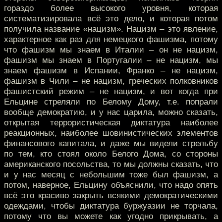
гораздо более высокого уровня, которая
систематизировала всё это дело, и которая потом
получила название «нацизм». Нацизм – это явление,
характерное как раз для немецкого фашизма, потому
что фашизм мы знаем в Италии – он не нацизм,
фашизм мы знаем в Португалии – не нацизм, мы
знаем фашизм в Испании, Франко – не нацизм,
фашизм в Чили – не нацизм, греческих полковников
фашистский режим – не нацизм, и вот когда при
Ельцине стреляли по Белому Дому, т.е. попрали
вообще демократию, и у нас царила, можно сказать,
открытая террористическая диктатура наиболее
реакционных, наиболее шовинистических элементов
финансового капитала, и даже мы видели стрельбу
по тем, кто стоял около Белого Дома, со стороны
американского посольства, то мы должны сказать, что
и у нас месяц с небольшим тоже был фашизм, а
потом, наверное, Ельцину объяснили, что надо опять
всё это красиво закрыть всякими демократическими
одеждами, чтобы диктатура буржуазии не торчала,
потому что вы можете как угодно прикрывать, а