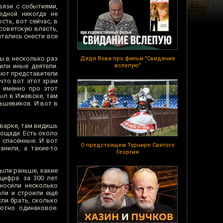
вязи с событиями,
едной никогда не
ть, вот сейчас, в
 советскую власть,
тались снести все
бы в несколько раз
Дядя Вова про фильм "Свидание
или иные деятели.
вслепую"
щают представители
что вот этот храм
 именно про этот
был в Ижевске, там
льшевиков. И вот в
рварке, там видишь
лощади. Есть около
 спасённые. И вот
О предстоящем Турнире Святого
нили, а такие-то
Георгия
были раньше, какие
цифра: за 300 лет
сносили несколько
или и строили ещё
сли брать, сколько
ютно одинаковое.