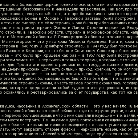
й вопрос: большевики церкви только сносили, они ничего из церквей 
 страшными безбожниками и ненавидели православие. Так вот, про то
 уже сказал, теперь насчёт того, что при большевиках ничего из церкв
 Гражданской войны в Москве у Тверской заставы была построена 
 стоит до сих пор, т.е. её построили, и она была при большевиках впло
бласти построили церковь Фрола и Лавра. Строили церкви во Влад
о строили, в Тверской области. Строили в Московской области, напр
то в Московской области. В Ленинградской области строились церкви
Магнитогорске – это у нас храм Михаила Архангела. Кстати, храм 
строен в 1946 году. В Оренбурге строилась. В 1947 году был построе
час Бишкек в Киргизии, но это было в Советском Союзе при большеви
ерковь – это было при Хрущёве как раз – в 1957 году была построен
ри этом заметьте – я перечислил только те храмы, которые не только
го дня. Просто эти храмы строились не на государственные деньги, 
 на деньги прихожан. Если есть сильный приход, крепкий, то он мог пр
нить свою церковь – он мог построить церковь, и эти церкви при
, это была ошибка большевиков, но было. Это был факт: т.е. в атеис
мунистов строились храмы, а часть храмов просто охранялась государ
храмы, которые представляли собой художественную ценность, истор
о охранялись и реставрировались за счёт государства, как тот же с
рквушка, часовенка в Архангельской области – это у нас начало 18 в
рхангельской области, который сейчас находится в руках церкви, и вот 
нный бережно большевиками, и что с ним сделали верующие – т.е. взяли,
том месте построить. Т.е., на самом деле, прихожане и священники чаще
ужно беречь, а как молитвенное помещение, т.е. чисто утилитарно от
лать, могут закрасить старые фрески – нарисовать новые, как об э
л, что происходило в Российской империи, когда срубаются старые фр