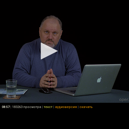
08:57
|
183263 просмотра
|
текст
|
аудиоверсия
|
скачать