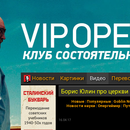
Картинки
Видео
Перев
Новости
Борис Юлин про церкви
Новые
|
Популярные
|
Goblin 
Новости науки
|
Опергеймер
|
Пу
16.04.17