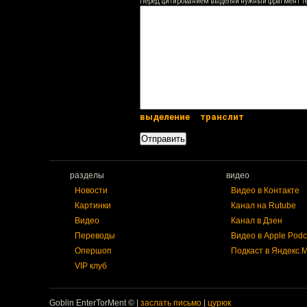
Перед цитированием выделяй нужный фрагмент т
выделение
транслит
разделы
видео
Новости
Видео в Контакте
Картинки
Канал на Rutube
Видео
Канал в Дзен
Переводы
Видео в Apple Podc
Опершоп
Подкаст в Яндекс.
VIP клуб
Goblin EnterTorMent © |
заслать письмо
|
цурюк