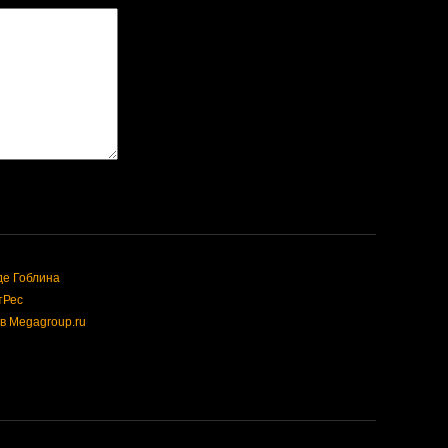
де Гоблина
тРес
в Megagroup.ru