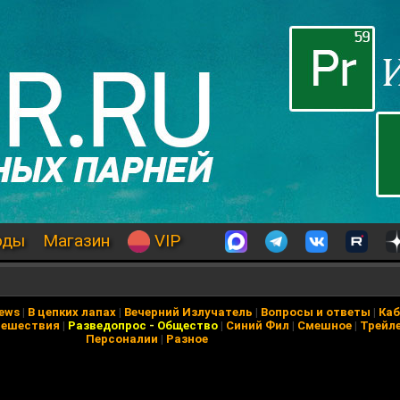
оды
Магазин
VIP
News
|
В цепких лапах
|
Вечерний Излучатель
|
Вопросы и ответы
|
Каб
тешествия
|
Разведопрос
-
Общество
|
Синий Фил
|
Смешное
|
Трейл
Персоналии
|
Разное