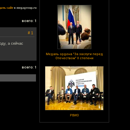
дать сайт
в megagroup.ru
всего: 1
# 1
оду, а сейчас
Медаль ордена "За заслуги перед
Отечеством" II степени
всего: 1
РВИО