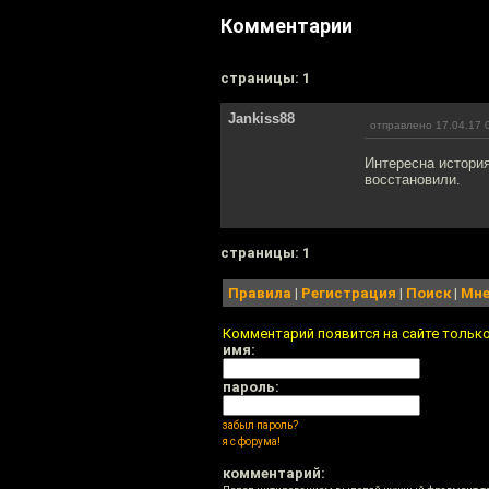
Комментарии
cтраницы: 1
Jankiss88
отправлено 17.04.17 
Интересна история
восстановили.
cтраницы: 1
Правила
|
Регистрация
|
Поиск
|
Мне
Комментарий появится на сайте тольк
имя:
пароль:
забыл пароль?
я с форума!
комментарий: