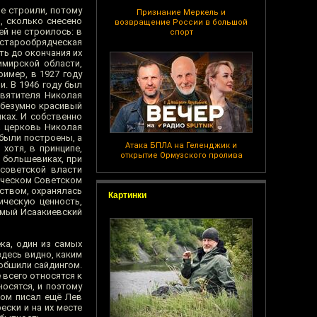
не строили, потому
Признание Меркель и
, сколько снесено
возвращение России в большой
ей не строилось: в
спорт
старообрядческая
ть до окончания их
имирской области,
имер, в 1927 году
. В 1946 году был
святителя Николая
н безумно красивый
ках. И собственно
а церковь Николая
 были построены, а
Атака БПЛА на Геленджик и
хотя, в принципе,
открытие Ормузского пролива
и большевиках, при
 советской власти
тическом Советском
ством, охранялась
Картинки
ическую ценность,
амый Исаакиевский
ека, один из самых
здесь видно, каким
 обшили сайдингом.
 всего относятся к
носятся, и поэтому
том писал ещё Лев
ески и на их месте