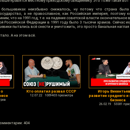
ьше нравятся местному приходскому священнику. Это тоже такая вот 
 большевиках неизбывно снижалось, ну потому что страна была
государство, а не православное, как Российская империя, поэтому 
ним, что на 1991 год, т.е. на падение советской власти окончательное в
 Российской Федерации в 1991 году было 3 тысячи храмов. Сейчас их,
шевики пытались всё снести и уничтожить, это просто банальная наглая
тало. А на этом всё.
 о
Кто оплатил развал СССР
Игорь Викентьев
несе
12.07.22 1009403 просмотра
развитие среднего и
тров
бизнеса
26.02.19 55581 про
комментарии: 404