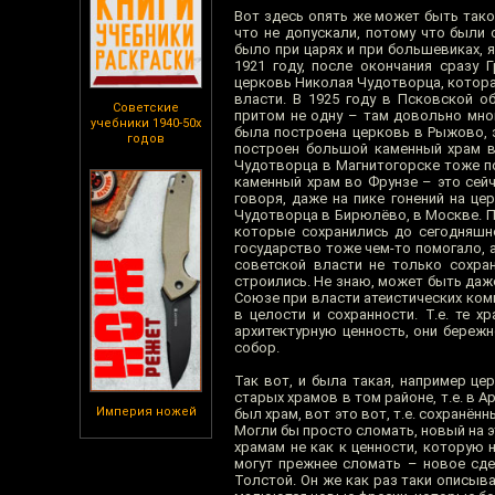
Вот здесь опять же может быть тако
что не допускали, потому что были
было при царях и при большевиках, я
1921 году, после окончания сразу
церковь Николая Чудотворца, которая
власти. В 1925 году в Псковской о
Советские
притом не одну – там довольно мног
учебники 1940-50х
была построена церковь в Рыжово, э
годов
построен большой каменный храм в 
Чудотворца в Магнитогорске тоже по
каменный храм во Фрунзе – это сей
говоря, даже на пике гонений на ц
Чудотворца в Бирюлёво, в Москве. П
которые сохранились до сегодняшне
государство тоже чем-то помогало, а
советской власти не только сохра
строились. Не знаю, может быть даже
Союзе при власти атеистических ком
в целости и сохранности. Т.е. те 
архитектурную ценность, они бережн
собор.
Так вот, и была такая, например це
старых храмов в том районе, т.е. в А
Империя ножей
был храм, вот это вот, т.е. сохранё
Могли бы просто сломать, новый на э
храмам не как к ценности, которую н
могут прежнее сломать – новое сде
Толстой. Он же как раз таки описыва