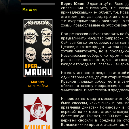
Борис Юлин.
Здравствуйте. Всем до
связанными с Исаакием, т.е. когд
Магазин
принадлежавший ей объект, т.е. Иса
это время, когда народ против этого
т.е. очередные пошли разговоры о т
храмы православные на русской земле
Про репрессии сейчас говорить не б
преувеличить масштаб репрессий, та
Сейчас я бы хотел сосредоточиться 
Церкви, а также представители прав
хотели уничтожить, но в последню
Исаакиевский собор, о котором я го
рассказывалось про то, что вот как
каждом городе есть спасённые церкви
Но есть вот такое гнездо советской 
один старый храм, другой старый хра
Красной площади собор, есть в сам
Магазин
обычно я слышу возражения о том,
ОПЕРМАЙКИ
уничтожили. И вот теперь я предлагаю
Например, есть карта московского Кр
были снесены, какие были вновь по
правления династии Романовых в Кр
церквей, на их месте строили каку
более новую. Так вот, за 300 лет - 4
церквей сносили в среднем за ст
Большевики их просто, скажем так, 