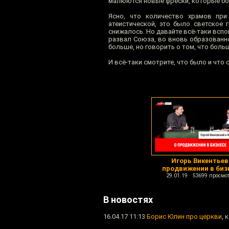
малюются новые фрески, которые бол
Ясно, что количество храмов при
атеистической, это было светское 
снижалось. Но давайте всё-таки вспом
развал Союза, во вновь образованной
больше, но говорить о том, что боль
И всё-таки смотрите, что было и что с
Игорь Викентьев
продвижении в биз
29.01.19 53699 просмо
В новостях
16.04.17 11:13
Борис Юлин про церкви
, 