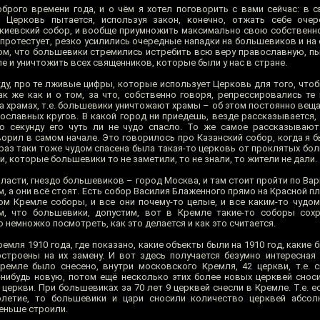
брого времени года, и о чём я хотел поговорить с вами сейчас: в с
а Церковь пытается, используя закон, конечно, отжать себе очер
акиевский собор, и вообще приумножить максимально свою собственнос
 протестует, резко усилились очередные нападки на большевиков и на
ом, что большевики стремились истребить всю веру православную, пы
 и уничтожить всех священников, которые были у нас в стране.
уду, про те лживые цифры, которые использует Церковь для того, что
к же как и о том, за что, собственно говоря, репрессировались те 
на храмах, т.е. большевики уничтожают храмы – об этом постоянно ве
ославных кругов. В какой город ни приедешь, везде рассказывается, 
ю секунду его чуть ли не чудо спасло. То же самое рассказывают
ворил в самом начале. Это говорилось про Казанский собор, когда я 
 раз таки тоже чудом спасена была такая-то церковь от проклятых бо
, которые большевики то не заметили, то не знали, то жители не дали.
власти, гнездо большевиков – город Москва, и там стоит пройти по Ва
м, а они всё стоят. Есть собор Василия Блаженного прямо на Красной п
ом Кремле соборы, и все они почему-то целые, и все каким-то чудом
 что большевики, допустим, вот в Кремле такие-то соборы сохра
 немножко посмотреть, как это делается и как это считается.
емля 1910 года, где показано, какие объекты были на 1910 год, какие 
строены на их замену. И вот здесь получается безумно интересная 
емле было снесено, внутри московского Кремля, 42 церкви, т.е. 
ю-нибудь новую, потом ещё несколько этих более новых церквей снос
2 церкви. При большевиках за 70 лет 9 церквей снесли в Кремле. Т.е. е
олетие, то большевики и цари сносили количество церквей абсол
меньше строили.