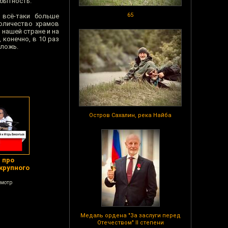
бытность.
65
 всё-таки больше
количество храмов
 нашей стране и на
 конечно, в 10 раз
 ложь.
Остров Сахалин, река Найба
 про
 крупного
смотр
Медаль ордена "За заслуги перед
Отечеством" II степени