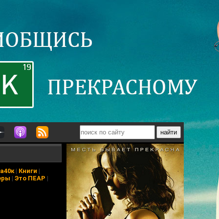
а40к
|
Книги
|
еры
|
Это ПЕАР
|