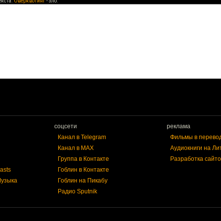
екста.
Оверквотинг
- зло.
соцсети
реклама
Канал в Telegram
Фильмы в перево
Канал в MAX
Аудиокниги на Ли
Группа в Контакте
Разработка сайто
asts
Гоблин в Контакте
Музыка
Гоблин на Пикабу
Радио Sputnik