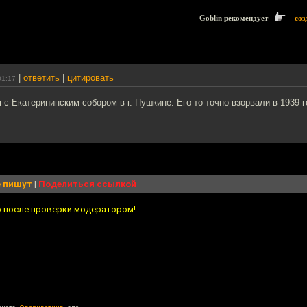
Goblin рекомендует
соз
|
ответить
|
цитировать
01:17
 с Екатерининским собором в г. Пушкине. Его то точно взорвали в 1939 г
 пишут
|
Поделиться ссылкой
о после проверки модератором!