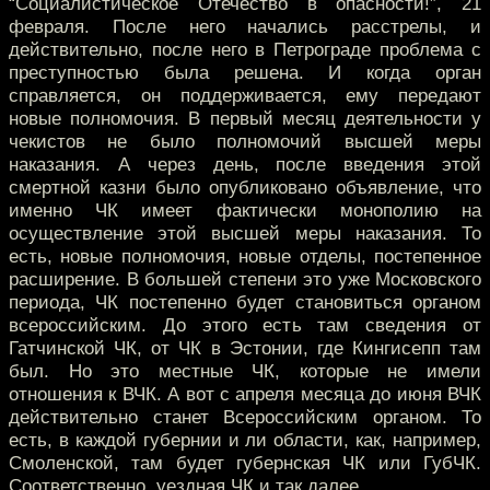
“Социалистическое Отечество в опасности!”, 21
февраля. После него начались расстрелы, и
действительно, после него в Петрограде проблема с
преступностью была решена. И когда орган
справляется, он поддерживается, ему передают
новые полномочия. В первый месяц деятельности у
чекистов не было полномочий высшей меры
наказания. А через день, после введения этой
смертной казни было опубликовано объявление, что
именно ЧК имеет фактически монополию на
осуществление этой высшей меры наказания. То
есть, новые полномочия, новые отделы, постепенное
расширение. В большей степени это уже Московского
периода, ЧК постепенно будет становиться органом
всероссийским. До этого есть там сведения от
Гатчинской ЧК, от ЧК в Эстонии, где Кингисепп там
был. Но это местные ЧК, которые не имели
отношения к ВЧК. А вот с апреля месяца до июня ВЧК
действительно станет Всероссийским органом. То
есть, в каждой губернии и ли области, как, например,
Смоленской, там будет губернская ЧК или ГубЧК.
Соответственно, уездная ЧК и так далее.