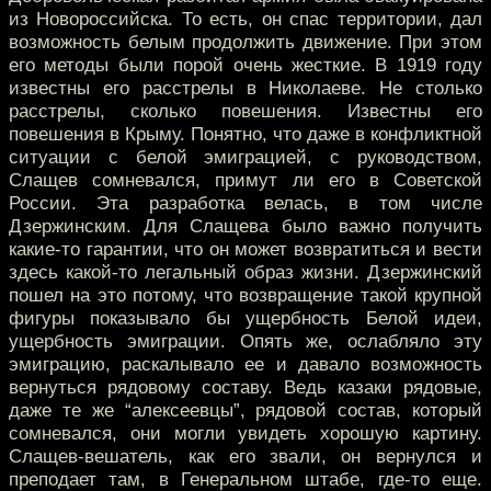
из Новороссийска. То есть, он спас территории, дал
возможность белым продолжить движение. При этом
его методы были порой очень жесткие. В 1919 году
известны его расстрелы в Николаеве. Не столько
расстрелы, сколько повешения. Известны его
повешения в Крыму. Понятно, что даже в конфликтной
ситуации с белой эмиграцией, с руководством,
Слащев сомневался, примут ли его в Советской
России. Эта разработка велась, в том числе
Дзержинским. Для Слащева было важно получить
какие-то гарантии, что он может возвратиться и вести
здесь какой-то легальный образ жизни. Дзержинский
пошел на это потому, что возвращение такой крупной
фигуры показывало бы ущербность Белой идеи,
ущербность эмиграции. Опять же, ослабляло эту
эмиграцию, раскалывало ее и давало возможность
вернуться рядовому составу. Ведь казаки рядовые,
даже те же “алексеевцы”, рядовой состав, который
сомневался, они могли увидеть хорошую картину.
Слащев-вешатель, как его звали, он вернулся и
преподает там, в Генеральном штабе, где-то еще.