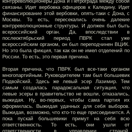
контрреволюционеры Дона и Петрограда между собой
связаны. Идет вербовка офицеров к Каледину. Идет
финансирование этой вербовки, опять-таки с Дона, с
Москвы. То есть, пересекались очень далекие
контрреволюционные структуры. И должен был быть
всероссийский орган. Да, впоследствии в
послеоктябрьский период ПВРК стал уже
всероссийским органом, он был переподчинен ВЦИК.
Но это была фикция, так как он не имел отделений по
России. То есть, это первая причина.
Вторая причина, что ПВРК был все-таки органом
многопартийным. Руководителем там был большевик
Подвойский. Здесь же левый эсер Лазимир. Тем
самым создалась парадоксальная ситуация, что
левые эсеры в правительство не вошли, отказались,
выжидая. Ну, во-первых, чтобы сама партия их
оформилась. Выжидая удачных для себя выборов.
Выжидая, возможно, что кто-то еще присоединится. А
пока пускай большевики примут на себя всю
ответственность. То есть, они ушли от
ответственности в управлении страной.