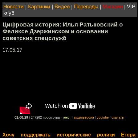
Новости
|
Картинки
|
Видео
|
Переводы
|
Магазин
|
VIP
клуб
Цифровая история: Илья Ратьковский о
Феликсе Дзержинском и основании
советских спецслужб
17.05.17
01:08:29
|
247282 просмотра
|
текст
|
аудиоверсия
|
youtube
|
скачать
Хочу поддержать исторические ролики Егора