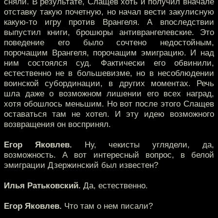
сняли. В результате, Слащев хоть и получил вначале
отставку такую почетную, но начал вести закулисную
какую-то игру против Врангеля. А впоследствии
выпустил книги, брошюры антиврангелевские. Это
поведение его было сочтено недостойным,
порочащим Врангеля, порочащим эмиграцию. И над
ним состоялся суд. Фактически его обвинили,
естественно не в большевизме, но в несоблюдении
воинской субординации, в других моментах. Речь
шла даже о возможном лишении его всех наград,
хотя обошлось меньшим. Но вот после этого Слащев
оставаться там не хотел. И эту идею возможного
возвращения он воспринял.
Егор Яковлев.
Ну, чекисты углядели, да,
возможность. А вот интересный вопрос, в белой
эмиграции Дзержинский был известен?
Илья Ратьковский.
Да, естественно.
Егор Яковлев.
Что там о нем писали?