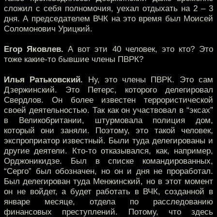
сложил с себя полномочия, уехал отдыхать на 2 – 3
дня. А председателем ВЧК на это время был Моисей
Соломонович Урицкий.
Егор Яковлев.
А вот эти 40 человек, это кто? Это
тоже какие-то бывшие члены ПВРК?
Илья Ратьковский.
Ну, это члены ПВРК. Это сам
Дзержинский. Это Петерс, которого делегировал
Свердлов. Он более известен террористической
своей деятельностью. Так как он участвовал в “эксах”
в Великобритании, штурмовала полиция дом,
который они заняли. Поэтому, это такой человек,
экспроприатор известный. Были туда делегированы и
другие деятели. Кто-то отказывался, как, например,
Орджоникидзе. Был в списке командированных,
“Серго” был обозначен, но он и дня не проработал.
Был делегирован туда Менжинский, но в этот момент
он не войдет, а будет работать в ВЧК, созданной в
январе месяце, отдела по расследованию
финансовых преступлений. Потому, что здесь