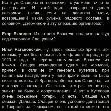
Если уж Слащева не повесили, то уж меня точно не
расстреляют. И такой один возвращенец давал
несколько тысяч, если не десятков тысяч,
возвращений из-за рубежа рядового состава, в
основном. Дзержинский эту операцию организовал.
Егор Яковлев.
Из-за чего Врангель организовал суд
над генералом Слащевым?
Илья Ратьковский.
Ну, здесь несколько причин. Во-
первых, у них был серьезный конфликт в период еще
1920-го года. В период наступления Врангеля из
Крыма. Слащев командовал одним из корпусов,
причем, в отличие от генерала Кутепова, при
начальном наступлении у него практически не было
никаких потерь. И Врангель обошел как Слащева, так
и корпус в наградах. Он сказал, что раз нет потерь,
значит, не было и сопротивления. А вот у Кутепова
очень серьезные потери. То есть, Слащев был
обижен. Дальше. Слащев очень успешно действовал
в Тавриде, за Перекопом, но в какой-то момент его