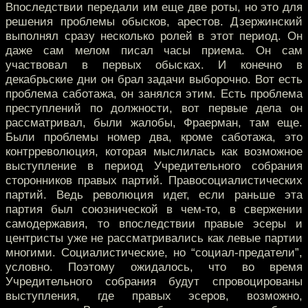
Впоследствии передали им еще две роты, но это для
решения проблемы обысков, арестов. Дзержинский
выполнял сразу несколько ролей в этот период. Он
даже сам мелом писал часы приема. Он сам
участвовал в первых обысках. И конечно в
декабрьские дни он брал задачи выборочно. Вот есть
проблема саботажа, он занялся этим. Есть проблема
преступлений по должности, вот первые дела он
рассматривал, были жалобы, Фраерман, там еще.
Были проблемы номер два, кроме саботажа, это
контрреволюция, которая мыслилась как возможное
выступление в период Учредительного собрания
сторонников правых партий. Правосоциалистических
партий. Ведь революция идет, если раньше эта
партия был союзнической в чем-то, в свержении
самодержавия, то впоследствии правые эсеры и
центристы уже не рассматривались как левые партии
многими. Социалистические, но “социал-предатели”,
условно. Поэтому ожидалось, что во время
Учредительного собрания будут спровоцированы
выступления, где правых эсеров, возможно,