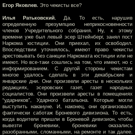
Егор Яковлев.
Это чекисты все?
Илья Ратьковский.
Да. То есть, нарушив
определенную презумпцию неприкосновенности
членов Учредительного собрания. Ну, к этому
времени уже был левый эсер Штейнберг, занял пост
Наркома юстиции. Они приехал, их освободил.
Впоследствии уточнялось, имеют право чекисты
арестовывать без санкции Наркомата юстиции или не
имеют. Но все-таки сошлись на том, что имеют, но с
информированием. С другой стороны чекистам
многое удалось сделать в эти декабрьские и
январские дни. Они произвели аресты в нескольких
редакциях, эсеровских газет, газет народных
социалистов. Они произвели аресты в помещениях
“ударников”, Ударного батальона. Которые могли
выступить накануне. И, наконец, они организовали
фактически саботаж Броневого дивизиона. То есть,
когда водители пришли в Броневой дивизион, чтобы
вывезти броневики, броневики оказались
разобранными, сломанными, на ремонте и так далее.