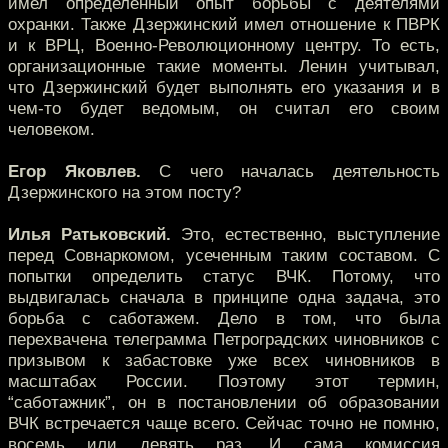
имел определенный опыт борьбы с деятелями
охранки. Также Дзержинский имел отношение к ПВРК
и к ВРЦ, Военно-Революционному центру. То есть,
организационные такие моменты. Ленин учитывал,
что Дзержинский будет выполнять его указания и в
чем-то будет ведомым, он считал его своим
человеком.
Егор Яковлев.
С чего началась деятельность
Дзержинского на этом посту?
Илья Ратьковский.
Это, естественно, выступление
перед Совнаркомом, усеченным таким составом. С
попытки определить статус ВЧК. Потому, что
выдвигалась сначала в принципе одна задача, это
борьба с саботажем. Дело в том, что была
перехвачена телеграмма Петроградских чиновников с
призывом к забастовке уже всех чиновников в
масштабах России. Поэтому этот термин,
“саботажник”, он в постановлении об образовании
ВЧК встречается чаще всего. Сейчас точно не помню,
восемь или девять раз. И сама комиссия