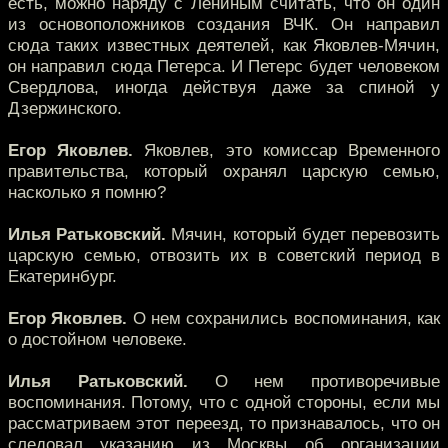
есть, можно наряду с Лениным считать, что он один
из основоположников создания ВЧК. Он направил
сюда таких известных деятелей, как Яковлев-Мячин,
он направил сюда Петерса. И Петерс будет человеком
Свердлова, иногда действуя даже за спиной у
Дзержинского.
Егор Яковлев.
Яковлев, это комиссар Временного
правительства, который охранял царскую семью,
насколько я помню?
Илья Ратьковский.
Мячин, который будет перевозить
царскую семью, отвозить их в советский период в
Екатеринбург.
Егор Яковлев.
О нем сохранились воспоминания, как
о достойном человеке.
Илья Ратьковский.
О нем противоречивые
воспоминания. Потому, что с одной стороны, если мы
рассматриваем этот переезд, то признавалось, что он
следовал указанию из Москвы об организации