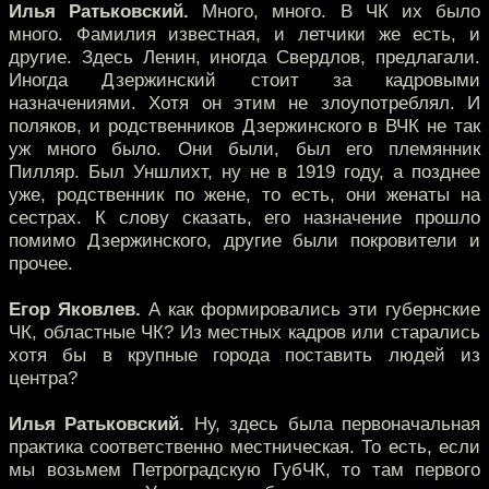
Илья Ратьковский.
Много, много. В ЧК их было
много. Фамилия известная, и летчики же есть, и
другие. Здесь Ленин, иногда Свердлов, предлагали.
Иногда Дзержинский стоит за кадровыми
назначениями. Хотя он этим не злоупотреблял. И
поляков, и родственников Дзержинского в ВЧК не так
уж много было. Они были, был его племянник
Пилляр. Был Уншлихт, ну не в 1919 году, а позднее
уже, родственник по жене, то есть, они женаты на
сестрах. К слову сказать, его назначение прошло
помимо Дзержинского, другие были покровители и
прочее.
Егор Яковлев.
А как формировались эти губернские
ЧК, областные ЧК? Из местных кадров или старались
хотя бы в крупные города поставить людей из
центра?
Илья Ратьковский.
Ну, здесь была первоначальная
практика соответственно местническая. То есть, если
мы возьмем Петроградскую ГубЧК, то там первого