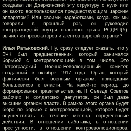
создавал ли Дзержинский эту структуру с нуля или
он как-то воспользовался предшествующим царским
аппаратом? Или своими наработками, когда, как мы
говорили в прошлый раз, он руководил
контрразведкой внутри польского крыла РСДРП(б),
вычисляя провокаторов и агентов царской охранки?
Илья Ратьковский.
Ну, сразу следует сказать, что у
ВЧК был предшественник, который занимался
борьбой с контрреволюцией в том числе. Это
Петроградский Военно-Революционный комитет,
созданный в октябре 1917 года. Орган, который
фактически был военным органом, приведшим
большевиков к власти. На какой-то период, до
формирования правительства на II Съезде Советов
рабочих и солдатских депутатов, он был даже
высшим органом власти. В рамках этого органа будет
бюро по борьбе с контрреволюцией, которое будет
осуществлять в течение месяца определенные
действия. В отношении саботажа, в отношении
преступности, в отношении контрреволюционеров.