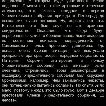
используют. В котором буде участвовать белое
подполье. Причем есть такие архивные интересные
документы, что чекисты ожидали в период
Учредительного собрания приезда в Петроград до
нескольких тысяч четников. Ну, хорваты вот эти.
Естественно это был слух, но это архивное
свидетельство. Опасались, что сюда будут
переправлены какие-то боевики извне. Были опасения
по состоянию воинских подразделений: от
Семеновского полка, Броневого дивизиона. Где
велась очень бурная агитация, где выступали
прекрасные ораторы, эсеры, народные социалисты,
Питирим Сорокин агитировал в пользу
Учредительного собрания. Эта агитация была
очевидна. Стремились, чтобы демонстрация в
поддержку Учредительного собрания был окружена
броневиками, например. Чем занимались чекисты,
они потенциально пытались ослабить. Но опыта было
мало, поэтому иногда это было грубо. Вот в декабре
арестовали членов Учредительного собрания, 12
человек.