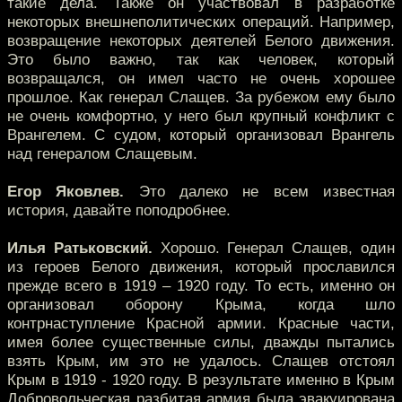
такие дела. Также он участвовал в разработке
некоторых внешнеполитических операций. Например,
возвращение некоторых деятелей Белого движения.
Это было важно, так как человек, который
возвращался, он имел часто не очень хорошее
прошлое. Как генерал Слащев. За рубежом ему было
не очень комфортно, у него был крупный конфликт с
Врангелем. С судом, который организовал Врангель
над генералом Слащевым.
Егор Яковлев.
Это далеко не всем известная
история, давайте поподробнее.
Илья Ратьковский.
Хорошо. Генерал Слащев, один
из героев Белого движения, который прославился
прежде всего в 1919 – 1920 году. То есть, именно он
организовал оборону Крыма, когда шло
контрнаступление Красной армии. Красные части,
имея более существенные силы, дважды пытались
взять Крым, им это не удалось. Слащев отстоял
Крым в 1919 - 1920 году. В результате именно в Крым
Добровольческая разбитая армия была эвакуирована