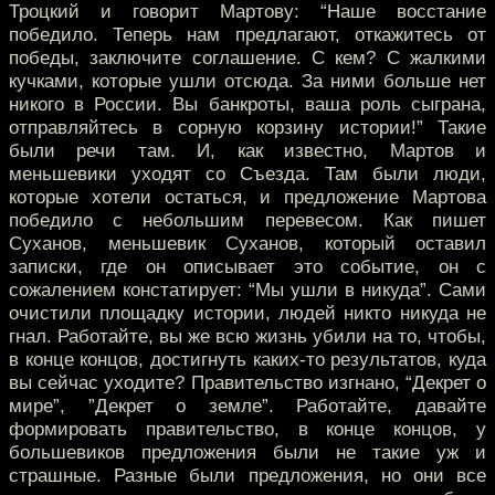
Троцкий и говорит Мартову: “Наше восстание
победило. Теперь нам предлагают, откажитесь от
победы, заключите соглашение. С кем? С жалкими
кучками, которые ушли отсюда. За ними больше нет
никого в России. Вы банкроты, ваша роль сыграна,
отправляйтесь в сорную корзину истории!” Такие
были речи там. И, как известно, Мартов и
меньшевики уходят со Съезда. Там были люди,
которые хотели остаться, и предложение Мартова
победило с небольшим перевесом. Как пишет
Суханов, меньшевик Суханов, который оставил
записки, где он описывает это событие, он с
сожалением констатирует: “Мы ушли в никуда”. Сами
очистили площадку истории, людей никто никуда не
гнал. Работайте, вы же всю жизнь убили на то, чтобы,
в конце концов, достигнуть каких-то результатов, куда
вы сейчас уходите? Правительство изгнано, “Декрет о
мире”, ”Декрет о земле”. Работайте, давайте
формировать правительство, в конце концов, у
большевиков предложения были не такие уж и
страшные. Разные были предложения, но они все