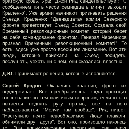
братскую кровь. Ура!” Джон Рид свидетельствует: “С
сообщением пять часов семнадцать минут выходит
Крыленко”. Уже армии начинают признавать решения
Съезда. Крыленко: “Двенадцатая армия Северного
фронта приветствует Съезд Советов. Создала свой
Временный революционный комитет, который берет
на себя командование фронтом. Генерал Черемисов
признал Временный революционный комитет!” То
есть, здесь уже просто всеобщее ликование. Вот эти
люди, которые приехали на Съезд посидеть,
послушать, уехать ни с чем, они оказались властью.
Д.Ю.
Принимают решения, которые исполняются.
Сергей Кредов.
Оказались властью, фронт их
поддерживает. Все преобразилось, когда проходит
голосование по тем или иным вопросам, если кто-то
пытается поднять руку против, все на него
набрасываются: “Молчи там вообще”. Рид пишет:
“Наступило нечто невообразимое. Люди плакали,
обнимали друг друга”. Вот оно, произошло наконец-
то. Эта восьмимесячная говорильня, она вдруг