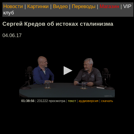
Новости
|
Картинки
|
Видео
|
Переводы
|
Магазин
|
VIP
клуб
Сергей Кредов об истоках сталинизма
04.06.17
01:38:56
|
231222 просмотра
|
текст
|
аудиоверсия
|
скачать