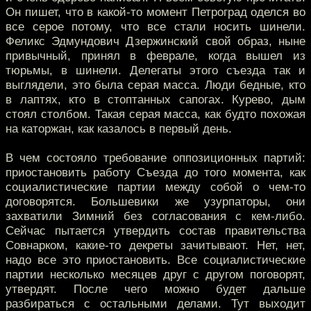
Он пишет, что в какой-то момент Петроград оделся во
все серое потому, что все стали носить шинели.
Феликс Эдмундович Дзержинский свой образ, ныне
привычный, принял в феврале, когда вышел из
тюрьмы, в шинели. Делегаты этого съезда так и
выглядели, это была серая масса. Люди бедные, кто
в лаптях, кто в стоптанных сапогах. Курево, дым
стоял столбом. Такая серая масса, как будто похожая
на каторжан, как казалось в первый день.
В чем состояло требование оппозиционных партий:
приостановить работу Съезда до того момента, как
социалистические партии между собой о чем-то
договорятся. Большевики же узурпаторы, они
захватили Зимний без согласования с кем-либо.
Сейчас пытается утвердить состав правительства
Совнарком, какие-то декреты зачитывают. Нет, нет,
надо все это приостановить. Все социалистические
партии несколько месяцев друг с другом поговорят,
утвердят. После чего можно будет дальше
разбираться с остальными делами. Тут выходит