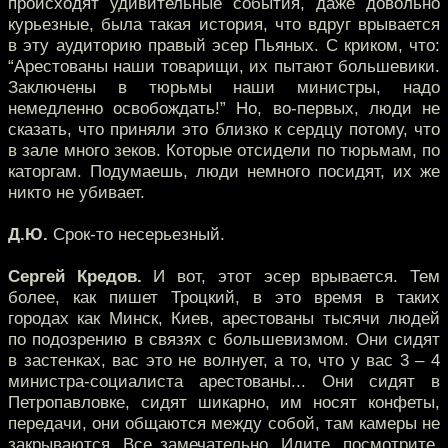
происходят удивительные события, даже довольно
курьезные, была такая история, что вдруг врывается
в эту аудиторию правый эсер Пьяных. С криком, что:
“Арестованы наши товарищи, их пытают большевики.
Заключены в тюрьмы наши министры, надо
немедленно освобождать!” Но, во-первых, люди не
сказать, что приняли это близко к сердцу потому, что
в зале много зеков. Которые отсидели по тюрьмам, по
каторгам. Подумаешь, люди немного посидят, их же
никто не убивает.
Д.Ю.
Срок-то несерьезный.
Сергей Кредов.
И вот, этот эсер врывается. Тем
более, как пишет Троцкий, в это время в таких
городах как Минск, Киев, арестованы тысячи людей
по подозрению в связях с большевизмом. Они сидят
в застенках, вас это не волнует, а то, что у вас 3 – 4
министра-социалиста арестованы... Они сидят в
Петропавловке, сидят шикарно, им носят конфеты,
передачи, они общаются между собой, там камеры не
закрываются. Все замечательно. Идите, посмотрите.