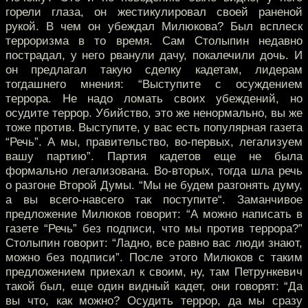
горели глаза, он жестикулировал своей раненой
рукой. В чем он убеждал Милюкова? Был всплеск
терроризма в то время. Сам Столыпин недавно
пострадал, у него рванули дачу, покалечили дочь. И
он предлагал такую сделку кадетам, лидерам
тогдашнего мнения: “Выступите с осуждением
террора. Не надо ломать своих убеждений, но
осудите террор. Убийство, это же ненормально, вы же
тоже против. Выступите, у вас есть популярная газета
“Речь”. А мы, правительство, во-первых, легализуем
вашу партию”. Партия кадетов еще не была
формально легализована. Во-вторых, тогда шла речь
о разгоне Второй Думы. “Мы не будем разгонять думу,
а вы всего-навсего так поступите“. Заманчивое
предложение Милюков говорит: “А можно написать в
газете “Речь” без подписи, что мы против террора?”
Столыпин говорит: “Ладно, все равно вас люди знают,
можно без подписи”. После этого Милюков с таким
предложением приехал к своим, ну, там Петрункевич
такой был, еще один видный кадет, они говорят: “Да
вы что, как можно? Осудить террор, да мы сразу