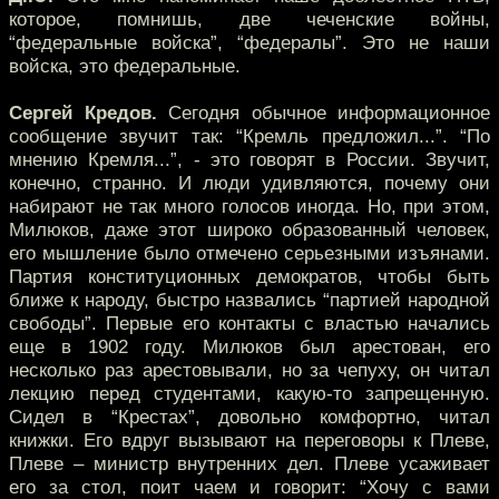
которое, помнишь, две чеченские войны,
“федеральные войска”, “федералы”. Это не наши
войска, это федеральные.
Сергей Кредов.
Сегодня обычное информационное
сообщение звучит так: “Кремль предложил...”. “По
мнению Кремля...”, - это говорят в России. Звучит,
конечно, странно. И люди удивляются, почему они
набирают не так много голосов иногда. Но, при этом,
Милюков, даже этот широко образованный человек,
его мышление было отмечено серьезными изъянами.
Партия конституционных демократов, чтобы быть
ближе к народу, быстро назвались “партией народной
свободы”. Первые его контакты с властью начались
еще в 1902 году. Милюков был арестован, его
несколько раз арестовывали, но за чепуху, он читал
лекцию перед студентами, какую-то запрещенную.
Сидел в “Крестах”, довольно комфортно, читал
книжки. Его вдруг вызывают на переговоры к Плеве,
Плеве – министр внутренних дел. Плеве усаживает
его за стол, поит чаем и говорит: “Хочу с вами