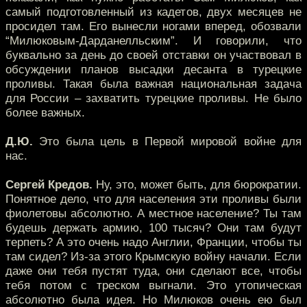
самый подготовленный из кадетов, двух месяцев не
просидел там. Его вынесли ногами вперед, обозвали
“Милюковым-Дарданелльским”. И говорили, что
буквально за день до своей отставки он участвовал в
обсуждении планов высадки десанта в турецкие
проливы. Такая была важная национальная задача
для России – захватить турецкие проливы. Не было
более важных.
Д.Ю.
Это была цель в Первой мировой войне для
нас.
Сергей Кредов.
Ну, это, может быть, для бюрократии.
Понятное дело, что для населения эти проливы были
фиолетовы абсолютно. А местное население? Ты там
будешь держать армию, 100 тысяч? Они там будут
терпеть? А это очень надо Англии, Франции, чтобы ты
там сидел? Из-за этого Крымскую войну начали. Если
даже они тебя пустят туда, они сделают все, чтобы
тебя потом с треском выгнали. Это утопическая
абсолютно была идея. Но Милюков очень ею был