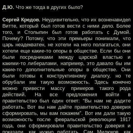
Д.Ю.
Что же тогда в других было?
Сергей Кредов.
Неудивительно, что их возненавидел
Витте, который был готов вести с ними дело. Более
того, и Столыпин был готов работать с Думой.
Почему? Потому, что эти премьеры понимали, что
царь неадекватен, не хотели на него полагаться, они
хотели еще какие-то опоры в обществе. Если бы они
были посредниками между царской властью и
какими-то либералами, например, это давало бы им
какие-то дополнительные опоры в обществе. Они
были готовы к конструктивному диалогу, но те
обрубали им такую возможность. Здесь конечно
можно привести массу примеров такого рода
действий. На все предложения войти в
правительство был один ответ: “Вы нам не дадите
работать. Вот вы нам дайте правительство доверия
сформировать, мы вам покажем”. Вот им дали такую
возможность после февральской революции 1917
года, они сформировали правительство доверия и
показали, как нужно работать. Сам Милюков, как