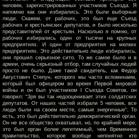
человек, зарегистрированных участников Съезда. Я
напомню как они избирались. Это были выборные
люди. Скажем, от рабочих, это был еще Съезд
рабочих и крестьянских депутатов, и было несколько
представителей от крестьян. Насколько я помню, от
рабочих избирались один от тысячи на крупных
предприятиях. И один от предприятия на мелких
предприятиях. Это действительно люди избирались,
они прошил серьезное сито. То же самое было и в
армии, очень серьезный отбор, там случайных людей
просто не было. Даже такой свидетель, как Федор
Августович Степун, которого мы часто вспоминаем,
который был офицером во время Первой мировой
войны и он был участником I Съезда Советов, он
говорил: “Зря вы так недооценивает этих солдатских
депутатов. От наших частей избрали 5 человек, все
люди были на своем месте, самые энергичные”. То
есть, это был действительно демократический орган.
Он не все общество охватывал, но, по крайней мере,
это был орган более легитимный, чем Временное
правительство, которое вообще непонятно кто