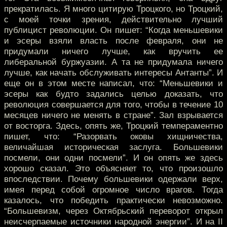
прекратилась. Я много цитирую Троцкого, но Троцкий,
с моей точки зрения, действительно лучший
публицист революции. Он пишет: “Когда меньшевики
и эсеры взяли власть после февраля, они не
придумали ничего лучше, как вручить ее
либеральной буржуазии. А та не придумала ничего
лучше, как начать обслуживать интересы Антанты”. И
еще он в этом месте написал, что: “Меньшевики и
эсеры как будто задались целью доказать, что
революция совершается для того, чтобы в течение 10
месяцев ничего не менять в стране”. Зал взрывается
от восторга. Здесь, опять же, Троцкий темпераментно
пишет, что: “Разорвать оковы хищничества,
величайшая историческая заслуга. Большевики
посмели, они одни посмели”. И он опять же здесь
хорошо сказал. Это объясняет то, что произошло
впоследствии. Почему большевики одержали верх,
имея перед собой огромное число врагов. Тогда
казалось, что победить практически невозможно.
“Большевизм, через Октябрьский переворот открыл
неисчерпаемые источники народной энергии”. И на II