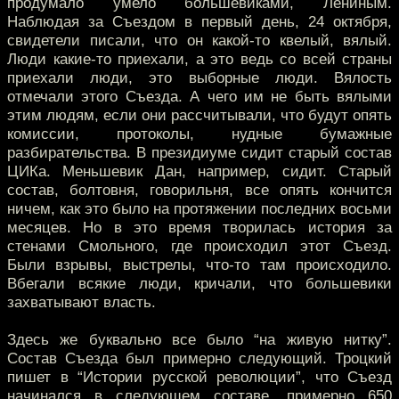
продумало умело большевиками, Лениным.
Наблюдая за Съездом в первый день, 24 октября,
свидетели писали, что он какой-то квелый, вялый.
Люди какие-то приехали, а это ведь со всей страны
приехали люди, это выборные люди. Вялость
отмечали этого Съезда. А чего им не быть вялыми
этим людям, если они рассчитывали, что будут опять
комиссии, протоколы, нудные бумажные
разбирательства. В президиуме сидит старый состав
ЦИКа. Меньшевик Дан, например, сидит. Старый
состав, болтовня, говорильня, все опять кончится
ничем, как это было на протяжении последних восьми
месяцев. Но в это время творилась история за
стенами Смольного, где происходил этот Съезд.
Были взрывы, выстрелы, что-то там происходило.
Вбегали всякие люди, кричали, что большевики
захватывают власть.
Здесь же буквально все было “на живую нитку”.
Состав Съезда был примерно следующий. Троцкий
пишет в “Истории русской революции”, что Съезд
начинался в следующем составе, примерно 650