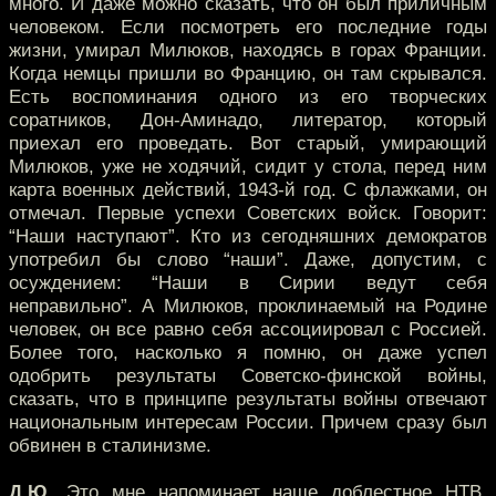
много. И даже можно сказать, что он был приличным
человеком. Если посмотреть его последние годы
жизни, умирал Милюков, находясь в горах Франции.
Когда немцы пришли во Францию, он там скрывался.
Есть воспоминания одного из его творческих
соратников, Дон-Аминадо, литератор, который
приехал его проведать. Вот старый, умирающий
Милюков, уже не ходячий, сидит у стола, перед ним
карта военных действий, 1943-й год. С флажками, он
отмечал. Первые успехи Советских войск. Говорит:
“Наши наступают”. Кто из сегодняшних демократов
употребил бы слово “наши”. Даже, допустим, с
осуждением: “Наши в Сирии ведут себя
неправильно”. А Милюков, проклинаемый на Родине
человек, он все равно себя ассоциировал с Россией.
Более того, насколько я помню, он даже успел
одобрить результаты Советско-финской войны,
сказать, что в принципе результаты войны отвечают
национальным интересам России. Причем сразу был
обвинен в сталинизме.
Д.Ю.
Это мне напоминает наше доблестное НТВ,