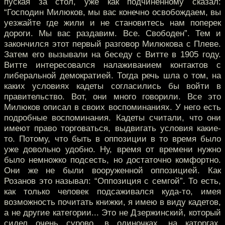
пуская за стол, уже как подчиненному сказал:
“Господин Милюков, мы вас конечно освобождаем, вы
уезжайте где жили и не становитесь нам поперек
дороги. Мы вас раздавим. Все. Свободен”. Тем и
закончился этот первый разговор Милюкова с Плеве.
Затем его вызывали на беседу с Витте в 1905 году.
Витте интересовался налаживанием контактов с
либеральной демократией. Тогда речь шла о том, на
каких условиях кадеты согласились бы войти в
правительство. Вот, они много говорили. Все это
Милюков описал в своих воспоминаниях. У него есть
подробные воспоминания. Кадеты считали, что они
имеют право торговаться, выдвигать условия какие-
то. Потому, что быть в оппозиции в то время было
уже довольно удобно. Ну, время от времени нужно
было немножко подсесть, но достаточно комфортно.
Они же не были вооруженной оппозицией. Как
Розанов это называл: “Оппозиция с семгой”. То есть,
как только человек подсаживался куда-то, имея
возможность почитать книжки, я имею в виду кадетов,
а не другие категории... Это не Дзержинский, который
сидел очень сурово, в одиночках, на каторгах.