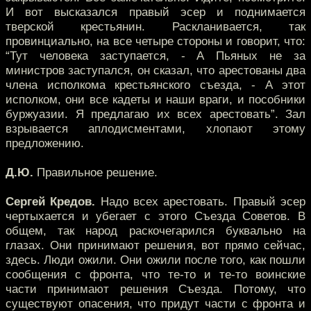
И вот высказался правый эсер и поднимается
тверской крестьянин. Раскланивается, так
провинциально, на все четыре стороны и говорит, что:
“Тут человека заступается, - А Пьяных не за
министров заступался, он сказал, что арестованы два
члена исполкома крестьянского съезда, - А этот
исполком, они все кадеты и наши враги, и пособники
буржуазии. Я предлагаю их всех арестовать”. Зал
взрывается аплодисментами, хлопают этому
предложению.
Д.Ю.
Правильное решение.
Сергей Кредов.
Надо всех арестовать. Правый эсер
чертыхается и убегает с этого Съезда Советов. В
общем, так народ раскочегарился буквально на
глазах. Они принимают решения, вот прямо сейчас,
здесь. Люди ожили. Они ожили после того, как пошли
сообщения с фронта, что те-то и те-то воинские
части принимают решения Съезда. Потому, что
существуют опасения, что придут части с фронта и