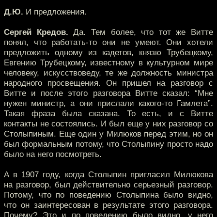
Д.Ю.
И предложения.
Сергей Кредов.
Да. Тем более, что тот же Витте
понял, что работать-то они не умеют. Они хотели
предложить одному из кадетов, князю Трубецкому,
Евгению Трубецкому, известному в культурном мире
человеку, искусствоведу, те же должность министра
народного просвещения. Он пришел на разговор с
Витте и после этого разговора Витте сказал: “Мне
нужен министр, а они прислали какого-то Гамлета”.
Такая фраза была сказана. То есть, и с Витте
контакты не состоялись. И был еще у них разговор со
Столыпиным. Еще один у Милюков перед этим, но он
был формальным потому, что Столыпину просто надо
было на него посмотреть.
А в 1907 году, когда Столыпин пригласил Милюкова
на разговор, был действительно серьезный разговор.
Потому, что по поведению Столыпина было видно,
что он заинтересован в результате этого разговора.
Почему? Это и по поведению было видно, у него