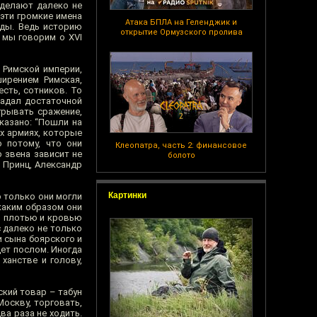
 делают далеко не
 эти громкие имена
Атака БПЛА на Геленджик и
иды. Ведь историю
открытие Ормузского пролива
 мы говорим о XVI
 Римской империи,
ирением Римская,
сть, сотников. То
бладал достаточной
грывать сражение,
казано: “Пошли на
ых армиях, которые
о потому, что они
Клеопатра, часть 2: финансовое
о звена зависит не
болото
й Принц, Александр
Картинки
о только они могли
 каким образом они
ий плотью и кровью
с далеко не только
 сына боярского и
дет послом. Иногда
ханстве и голову,
ский товар – табун
Москву, торговать,
ва раза не ходить.