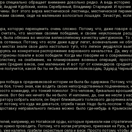
атура специально обращает внимание довольно редко. А ведь историю
й, Андрей Курбский, князь Серебряный, Владимир Старицкий. И прочие
ичины. Вот этого верха местнической лестницы, местнической пирам
ками своими, сидя на маленьких волосатых лошадях. Зачастую, если
ура, которую переоценить очень сложно. Потому, что, даже говоря о
считать, что многими своими победами, и своим неуклонным расш
я, была обязана во многом великолепному качеству центурионов. То е
лов сотенных. Потому, что если даже вдруг легат, военачальник не о
а местах знали свое дело настолько туго, что легион умудрялся выи
ируясь на конкретное распоряжение верховного начальства. Да, ему с
центурионы повели и всех победили. Когда мы говорим не о современн
гистику, на снабжение, на планирование военных операций, прост
миях Средних веков, они маленькие. И вот тут от командиров среднег
 не получится, какой бы ты ни был великий полководец. Эдуард Черны
дна победа в средневековой истории не была бы одержана. Потому, чт
ле боя, точно зная, как водить своих непосредственных подчиненных,
просто командир, это тонкий психолог. Это человек, буквально вросш
инов. Вот без них ничего бы не было. И напомню, да, они же несли у на
ратору собрать налоги, он берет ближайшего толкового дворянина или
ет потому, что куда же деваться, служба такая. Надо быть послом – бу
 доставку неправильного письма можно было где-нибудь в Крымском 
елей, например, из Ногайской орды, которые привезли нам стратегиче
х нужно проводить. Потому, что ногаи регулярно, приезжая на Русь, в 
, уже налегке, грабили окрестные села и веси. Просто потому, чтобы д