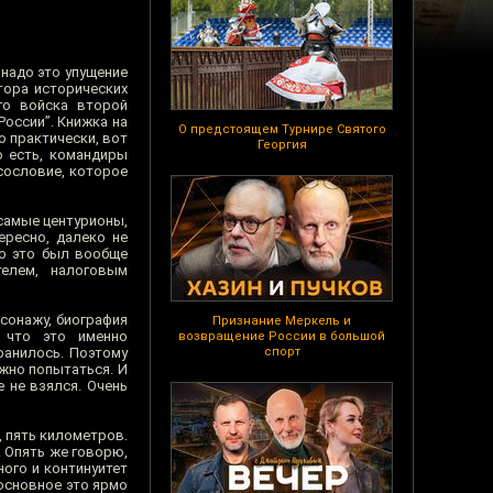
 надо это упущение
тора исторических
го войска второй
России”. Книжка на
О предстоящем Турнире Святого
о практически, вот
Георгия
о есть, командиры
сословие, которое
 самые центурионы,
ересно, далеко не
Но это был вообще
елем, налоговым
сонажу, биография
Признание Меркель и
, что это именно
возвращение России в большой
хранилось. Поэтому
спорт
жно попытаться. И
е не взялся. Очень
, пять километров.
. Опять же говорю,
ного и континуитет
 основное это ярмо