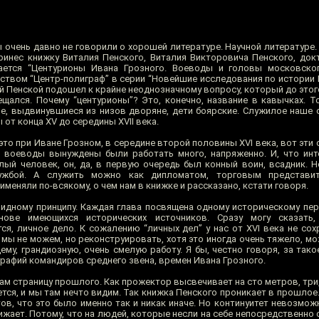
 очень давно не говорили о хорошей литературе. Научной литературе.
принес книжку Виталия Пенского, Виталия Викторовича Пенского, док
вается “Центурионы Ивана Грозного. Воеводы и головы московско
ьством “Центр-полиграф” в серии “Новейшие исследования по истории 
й Пенской подошел к крайне неоднозначному вопросу, который до этог
ещался. Почему “центурионы”? Это, конечно, название в кавычках. Т
мые, выдвинувшиеся из низов дворяне, дети боярские. Служилое наше 
 от конца XV до середины XVII века.
, это при Иване Грозном, в середине второй половины XVI века, вот эти
 воеводы вынуждены были работать много, напряженно. И, что инт
илый человек, он, да, в первую очередь был конный воин, всадник. 
ужбой. А служить можно как дипломатом, торговым представит
именяли по-всякому, о чем нам в книжке и рассказано, кстати говоря.
идному принципу. Каждая глава посвящена одному историческому пер
снове имеющихся исторических источников. Сразу могу сказать
тся, личное дело. К сожалению “личных дел” у нас от XVI века не со
ы не можем, но реконструировать, хотя это иногда очень тяжело, мо
му, грандиозную, очень смелую работу. Я бы, честно говоря, за тако
графий командиров среднего звена, времен Ивана Грозного.
ам страницу прошлого. Как прожектор высвечивает на сто метров, три
ется, и мы там нечто видим. Так книжка Пенского проникает в прошлое
ов, что это было именно так и никак иначе. Но континуитет невозмож
ижает. Потому, что на людей, которые несли на себе непосредственно