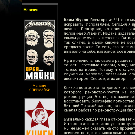
Магазин
Клим Жуков.
Всем привет! Что-то мы
исправить. Исправляем. Сегодня я 
наук из Белгорода, которая назы
половины XVI века”. Издана издател
самом деле очень интересная. Витали
так слитно, в одной книжке, не осв
среднего звена. То есть, это те са
вывезло на себе, наверное, все войны
Ну, и конечно, в пик своего расцвета
то есть, сотенные головы, младшие
только на войне. Потому, что служ
служилый человек, обязанный сл
инспектором. Словом, этих дворян пр
Магазин
Книжка построено по довольно очев
ОПЕРМАЙКИ
которого реконструируется на о
реконструкция. Это не, что называе
восстановить биографию полностью м
Виталий Пенской сделал, по-настояще
смелая работа по реконструкции био
Буквально каждая глава открывает н
И такое световое пятно у нас получа
мы не можем сказать на сто процент
неизвестного, эта книжка заметно сн