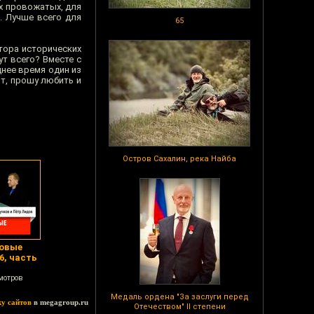
их провожатых, для
. Лучше всего для
65
ктора исторических
ут всего? Вместе с
днее время один из
от, прошу любить и
Остров Сахалин, река Найба
ковые
6, часть
мотров
Медаль ордена "За заслуги перед
ку сайтов
в megagroup.ru
Отечеством" II степени