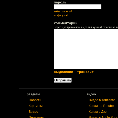
пароль:
забыл пароль?
я с форума!
комментарий:
Перед цитированием выделяй нужный фрагмент т
выделение
транслит
разделы
видео
Новости
Видео в Контакте
Картинки
Канал на Rutube
Видео
Канал в Дзен
Переводы
Видео в Apple Podc