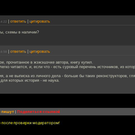
|
ответить
|
цитировать
14:22
ты, схемы в наличии?
|
ответить
|
цитировать
16:58
ое, прочитанное в жэжэшэчке автора, книгу купил.
легко читается, и, если что - есть суровый перечень источников, из кото
ия, а не выписка из личного дела - больше бы таких реконструкторов, г
 для которых история - не наука.
 пишут
|
Поделиться ссылкой
о после проверки модератором!