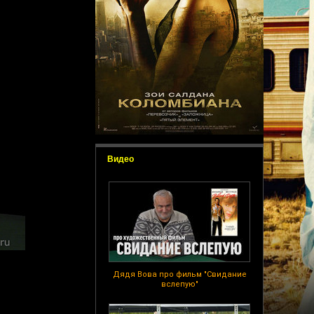
Видео
Дядя Вова про фильм "Свидание
вслепую"