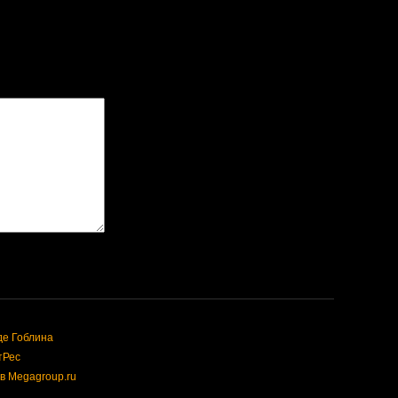
де Гоблина
тРес
в Megagroup.ru