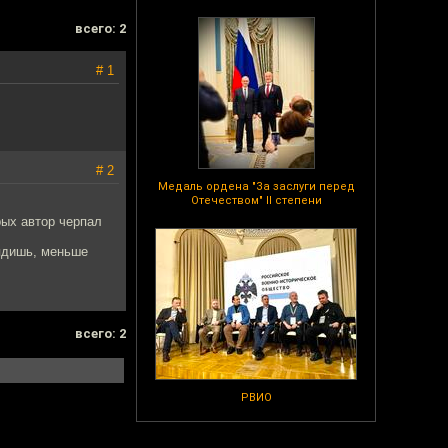
всего: 2
# 1
# 2
Медаль ордена "За заслуги перед
Отечеством" II степени
рых автор черпал
лядишь, меньше
всего: 2
РВИО