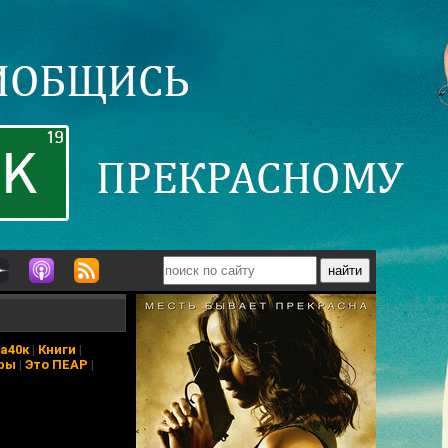
а40к
|
Книги
|
ры
|
Это ПЕАР
|