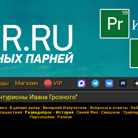
оды
Магазин
VIP
нтурионы Ивана Грозного"
News
|
В цепких лапах
|
Вечерний Излучатель
|
Вопросы и ответы
|
Каб
тешествия
|
Разведопрос
-
История
|
Синий Фил
|
Смешное
|
Трейле
Персоналии
|
Разное