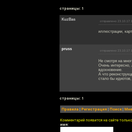
cтраницы: 1
KuzBas
отправлено 23.10.17 
иллюстрации, кар
pruss
отправлено 23.10.17 
Не смотря на мног
Очень интересно, 
вдохновение.
А что реконструкц
стало бы идиотов,
cтраницы: 1
Правила
|
Регистрация
|
Поиск
|
Мне
Комментарий появится на сайте тольк
имя: