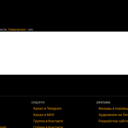
екста.
Оверквотинг
- зло.
соцсети
реклама
Канал в Telegram
Фильмы в перево
Канал в MAX
Аудиокниги на Ли
Группа в Контакте
Разработка сайто
asts
Гоблин в Контакте