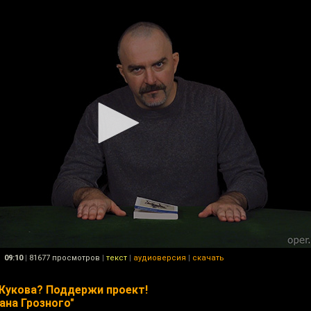
09:10
|
81677 просмотров
|
текст
|
аудиоверсия
|
скачать
Жукова? Поддержи проект!
ана Грозного"