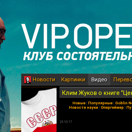
Картинки
Видео
Перев
Новости
Клим Жуков о книге "Це
Новые
|
Популярные
|
Goblin 
Новости науки
|
Опергеймер
|
Пу
23.10.17