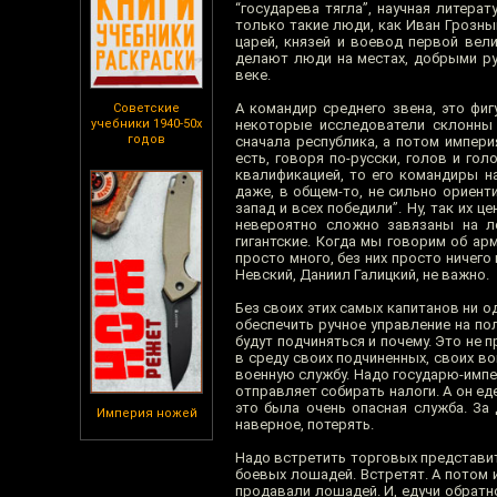
“государева тягла”, научная литер
только такие люди, как Иван Грозны
царей, князей и воевод первой вел
делают люди на местах, добрыми ру
веке.
А командир среднего звена, это фиг
Советские
учебники 1940-50х
некоторые исследователи склонны 
годов
сначала республика, а потом импери
есть, говоря по-русски, голов и го
квалификацией, то его командиры н
даже, в общем-то, не сильно ориент
запад и всех победили”. Ну, так их 
невероятно сложно завязаны на ло
гигантские. Когда мы говорим об ар
просто много, без них просто ничего
Невский, Даниил Галицкий, не важно.
Без своих этих самых капитанов ни о
обеспечить ручное управление на по
будут подчиняться и почему. Это не 
в среду своих подчиненных, своих во
военную службу. Надо государю-импе
отправляет собирать налоги. А он ед
это была очень опасная служба. За
Империя ножей
наверное, потерять.
Надо встретить торговых представит
боевых лошадей. Встретят. А потом и
продавали лошадей. И, едучи обратно