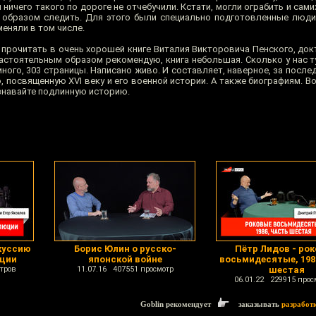
ничего такого по дороге не отчебучили. Кстати, могли ограбить и сам
образом следить. Для этого были специально подготовленные люди
меняли в том числе.
о прочитать в очень хорошей книге Виталия Викторовича Пенского, до
Настоятельным образом рекомендую, книга небольшая. Сколько у нас т
ного, 303 страницы. Написано живо. И составляет, наверное, за после
 посвященную XVI веку и его военной истории. А также биографиям. В
ознавайте подлинную историю.
куссию
Борис Юлин о русско-
Пётр Лидов - ро
юции
японской войне
восьмидесятые, 198
тров
11.07.16 407551 просмотр
шестая
06.01.22 229915 прос
Goblin рекомендует
заказывать
разработ