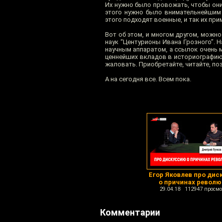
Их нужно было провожать, чтобы они 
этого нужно было внимательнейшим 
этого подходят военные, и так их при
Вот об этом, и многом другом, можн
наук “Центурионы Ивана Грозного”. 
научным аппаратом, а ссылок очень м
ценнейших вкладов в историографию,
жаловать. Приобретайте, читайте, п
А на сегодня все. Всем пока.
Егор Яковлев про дис
о причинах револ
29.04.18 112947 просмо
Комментарии