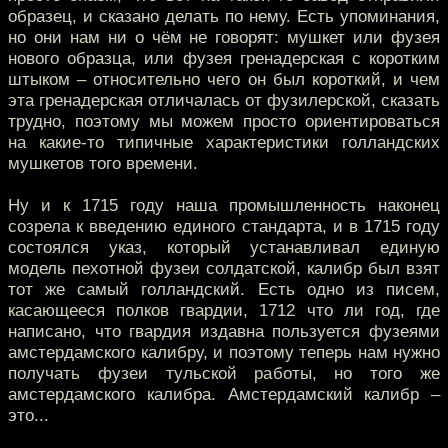
образец, и сказано делать по нему. Есть упоминания,
но они нам ни о чём не говорят: мушкет или фузея
нового образца, или фузея гренадерская с коротким
штыком – относительно чего он был короткий, и чем
эта гренадерская отличалась от фузилерской, сказать
трудно, поэтому мы можем просто ориентироваться
на какие-то типичные характеристики голландских
мушкетов того времени.
Ну и к 1715 году наша промышленность наконец
созрела к введению единого стандарта, и в 1715 году
состоялся указ, который устанавливал единую
модель пехотной фузеи солдатской, калибр был взят
тот же самый голландский. Есть одно из писем,
касающееся полков гвардии, 1712 что ли год, где
написано, что гвардия издавна пользуется фузеями
амстердамского калибру, и поэтому теперь нам нужно
получать фузеи тульской работы, но того же
амстердамского калибра. Амстердамский калибр –
это...