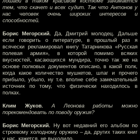
лошади в таком красивом костюме занимается
тем, что скачет и всех судит. Так что Антонов у
нас человек очень широких интересов и
способностей.
Борис Мегорский.
Да, Дмитрий молодец. Дальше
если говорить о литературе, в прошлый раз я
всячески рекламировал книгу Татарникова «Русская
полевая армия», в которой помимо всяких
вкусностей, касающихся мундира, точно так же на
основе полковых документов описано, в какой полк,
когда какое количество мушкетов, шпаг и прочего
прибыло, убыло, ну т.е. вполне себе замечательный
источник по тому, что физически находилось в
полках.
Клим Жуков.
А Леонова работы можно
порекомендовать по поводу оружия?
Борис Мегорский.
Ну вот недавний его альбом по
строевому холодному оружию – да, других таких книг
у нас, кажется, не выходило.