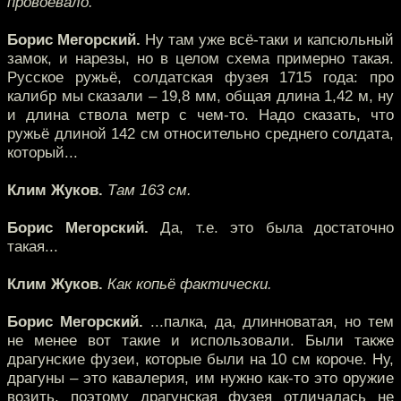
провоевало.
Борис Мегорский.
Ну там уже всё-таки и капсюльный
замок, и нарезы, но в целом схема примерно такая.
Русское ружьё, солдатская фузея 1715 года: про
калибр мы сказали – 19,8 мм, общая длина 1,42 м, ну
и длина ствола метр с чем-то. Надо сказать, что
ружьё длиной 142 см относительно среднего солдата,
который...
Клим Жуков.
Там 163 см.
Борис Мегорский.
Да, т.е. это была достаточно
такая...
Клим Жуков.
Как копьё фактически.
Борис Мегорский.
...палка, да, длинноватая, но тем
не менее вот такие и использовали. Были также
драгунские фузеи, которые были на 10 см короче. Ну,
драгуны – это кавалерия, им нужно как-то это оружие
возить, поэтому драгунская фузея отличалась не