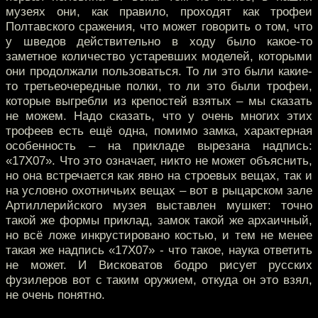
музеях они, как правило, проходят как трофеи
Полтавского сражения, что может говорить о том, что
у шведов действительно в ходу было какое-то
заметное количество устаревших моделей, которыми
они продолжали пользоваться. То ли это были какие-
то третьеочередные полки, то ли это были трофеи,
которые выгребли из крепостей взятых – мы сказать
не можем. Надо сказать, что у очень многих этих
трофеев есть ещё одна, помимо замка, характерная
особенность – на прикладе вырезана надпись:
«17Х07». Что это означает, никто не может объяснить,
но она встречается как явно на строевых вещах, так и
на условно охотничьих вещах – вот в рыцарском зале
Артиллерийского музея выставлен мушкет: точно
такой же формы приклад, замок такой же архаичный,
но всё ложе инкрустировано костью, и тем не менее
такая же надпись «17Х07» - что такое, наука ответить
не может. И Висковатов бодро рисует русских
фузилеров вот с таким оружием, откуда он это взял,
не очень понятно.