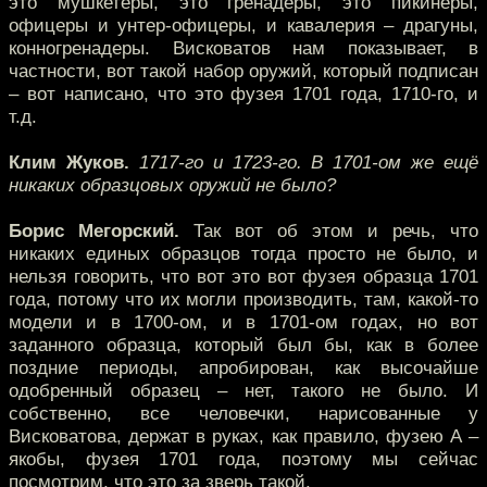
это мушкетёры, это гренадеры, это пикинеры,
офицеры и унтер-офицеры, и кавалерия – драгуны,
конногренадеры. Висковатов нам показывает, в
частности, вот такой набор оружий, который подписан
– вот написано, что это фузея 1701 года, 1710-го, и
т.д.
Клим Жуков.
1717-го и 1723-го. В 1701-ом же ещё
никаких образцовых оружий не было?
Борис Мегорский.
Так вот об этом и речь, что
никаких единых образцов тогда просто не было, и
нельзя говорить, что вот это вот фузея образца 1701
года, потому что их могли производить, там, какой-то
модели и в 1700-ом, и в 1701-ом годах, но вот
заданного образца, который был бы, как в более
поздние периоды, апробирован, как высочайше
одобренный образец – нет, такого не было. И
собственно, все человечки, нарисованные у
Висковатова, держат в руках, как правило, фузею А –
якобы, фузея 1701 года, поэтому мы сейчас
посмотрим, что это за зверь такой.