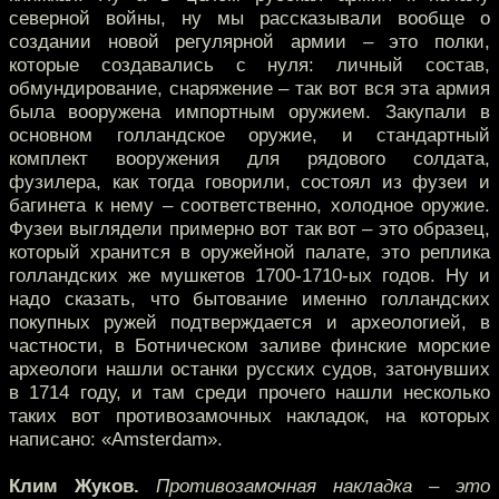
северной войны, ну мы рассказывали вообще о
создании новой регулярной армии – это полки,
которые создавались с нуля: личный состав,
обмундирование, снаряжение – так вот вся эта армия
была вооружена импортным оружием. Закупали в
основном голландское оружие, и стандартный
комплект вооружения для рядового солдата,
фузилера, как тогда говорили, состоял из фузеи и
багинета к нему – соответственно, холодное оружие.
Фузеи выглядели примерно вот так вот – это образец,
который хранится в оружейной палате, это реплика
голландских же мушкетов 1700-1710-ых годов. Ну и
надо сказать, что бытование именно голландских
покупных ружей подтверждается и археологией, в
частности, в Ботническом заливе финские морские
археологи нашли останки русских судов, затонувших
в 1714 году, и там среди прочего нашли несколько
таких вот противозамочных накладок, на которых
написано: «Amsterdam».
Клим Жуков.
Противозамочная накладка – это