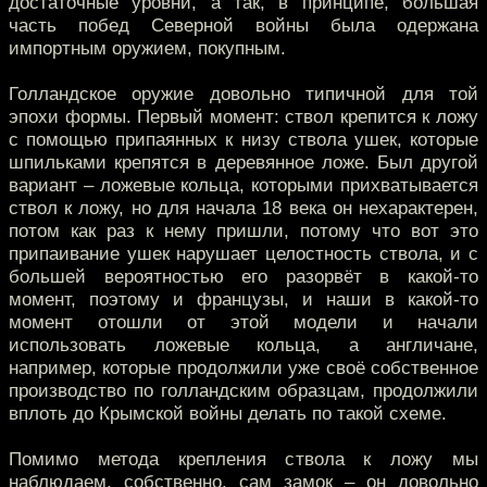
достаточные уровни, а так, в принципе, большая
часть побед Северной войны была одержана
импортным оружием, покупным.
Голландское оружие довольно типичной для той
эпохи формы. Первый момент: ствол крепится к ложу
с помощью припаянных к низу ствола ушек, которые
шпильками крепятся в деревянное ложе. Был другой
вариант – ложевые кольца, которыми прихватывается
ствол к ложу, но для начала 18 века он нехарактерен,
потом как раз к нему пришли, потому что вот это
припаивание ушек нарушает целостность ствола, и с
большей вероятностью его разорвёт в какой-то
момент, поэтому и французы, и наши в какой-то
момент отошли от этой модели и начали
использовать ложевые кольца, а англичане,
например, которые продолжили уже своё собственное
производство по голландским образцам, продолжили
вплоть до Крымской войны делать по такой схеме.
Помимо метода крепления ствола к ложу мы
наблюдаем, собственно, сам замок – он довольно