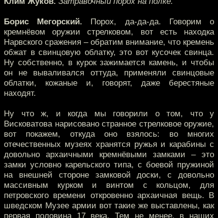
Клим Жуков.
Затравочный порох на полке.
Борис Мегорский.
Порох, да-да-да. Говорим о
кремнёвом оружии стрелковом, вот есть находка
Нарвского сражения – обратим внимание, что кремень
обжат в свинцовую облатку, это вот кусочек свинца.
Ну собственно, в курок зажимается камень, и чтобы
он не вываливался оттуда, применяли свинцовые
облатки, кожаные и, говорят, даже берестяные
находят.
Ну что ж, и когда мы говорили о том, что у
Висковатова нарисовано странное стрелковое оружие,
вот покажем, откуда оно взялось: во многих
отечественных музеях хранятся ружья и карабины с
довольно архаичными кремнёвыми замками – это
замки условно карельского типа, с боевой пружиной
на внешней стороне замковой доски, с довольно
массивным курком и винтом с кольцом, для
петровского времени откровенно архаичная вещь. В
шведском Музее армии вот такие же выставлены, как
первая половина 17 века. Тем не менее, в наших