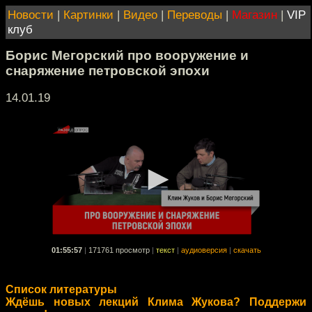
Новости
|
Картинки
|
Видео
|
Переводы
|
Магазин
|
VIP
клуб
Борис Мегорский про вооружение и
снаряжение петровской эпохи
14.01.19
01:55:57
|
171761 просмотр
|
текст
|
аудиоверсия
|
скачать
Список литературы
Ждёшь новых лекций Клима Жукова? Поддержи