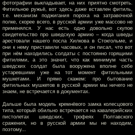
фотографии выкладывает, на них приятно смотреть.
Фитильное ружьё, вот здесь даже вставлен фитиль,
т.е. механизм поджигания пороха на затравочной
полке, скорее всего, в русской армии уже массово не
применялся. У нас есть одно довольно скупое
свидетельство про шведскую армию – когда шведы
арестовали нашего посла Хилкова в Стокгольме, и
они к нему приставили часовых, и он писал, что вот
при нём находились солдаты с постоянно горящими
фитилями, а это значит, что как минимум часть
шведских солдат была вооружена вполне себе
устаревшими уже на тот момент фитильными
мушкетами. И прямо скажем: про бытование
фитильных мушкетов в русской армии мы ничего не
знаем, не встречается в документах.
Дальше была модель кремнёвого замка колесцового
типа, который обильно встречается на кавалерийских
пистолетах шведских, трофеях Полтавского
сражения, но в русской армии мы не находим,
поэтому...