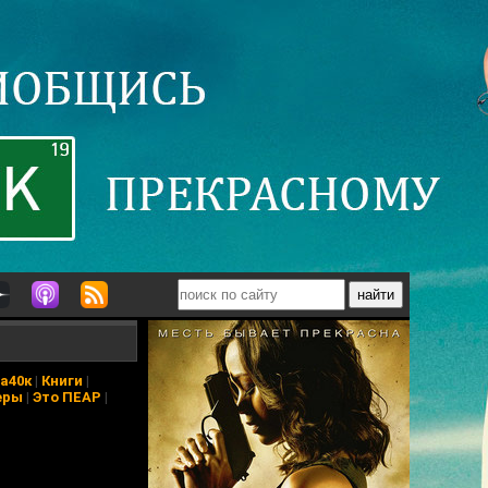
а40к
|
Книги
|
еры
|
Это ПЕАР
|