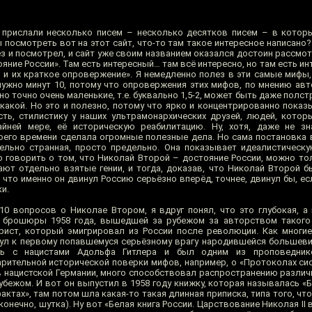
 прислали несколько писем – несколько десятков писем – в котор
посмотреть вот на этот сайт, что-то там такое интересное написано?
ез и посмотрел, и сайт уже своим названием оказался достоин рассмо
яние России». Там есть интересный… там всё интересно, но там есть ин
 и их краткое опровержение». Я немедленно полез в эти самые мифы,
 нужно минут 10, потому что опровержения этих мифов, по мнению авт
но точно очень маленькие, т.е. буквально 1,5-2, может быть даже полст
икакой. Но это и полезно, потому что ярко и концентрированно показ
ть, стилистику у наших ультрамонархических друзей, людей, котор
айней мере, её историческую реабилитацию. Ну, хотя, даже не з
оего времени сделала огромные полезные дела. Но сама постановка 
ельно странная, просто предельно. Она показывает идеалистическ
 говорить о том, что Николай Второй – достояние России, можно тол
ют отдельно взятые гении, и тогда, доказав, что Николай Второй бы
, что именно он двинул Россию серьёзно вперёд, точнее, двинул бы, е
и.
10 вопросов о Николае Втором, я вдруг понял, что это глубокая, а 
й брошюры 1958 года, вышедшей за рубежом за авторством такого
рист, который эмигрировал из России после революции. Как многие
ул к первому попавшемуся серьёзному врагу народившейся большеви
ть с нацистами Адольфа Гитлера и был одним из проповедник
ительной исторической поверки мифов, например, о «Протоколах сио
в нацистской Германии, много способствовал распространению различ
бежом. И вот он выпустил в 1958 году книжку, которая называлась «Б
фактах», там потом шла какая-то такая длинная приписка, типа того, чт
конечно, шутка). Ну вот «Белая книга России. Царствование Николая II в