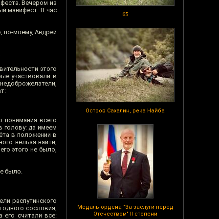
ифеста. Вечером из
й манифест. В час
65
о, по-моему, Андрей
.
твительности этого
рые участвовали в
 недоброжелатели,
т:
Остров Сахалин, река Найба
о понимания всего
в голову: да имеем
ёта в положении в
ого нельзя найти,
го этого не было,
е было.
ели распутинского
Медаль ордена "За заслуги перед
и одного сословия,
Отечеством" II степени
 его считали все: