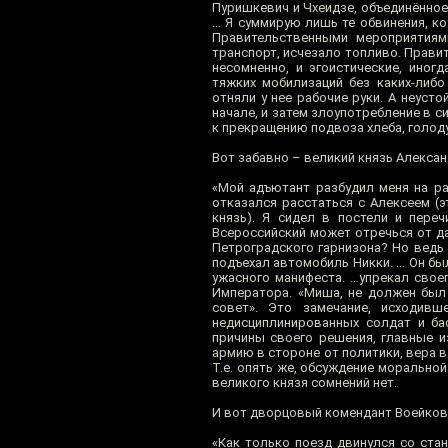
Пуришкевич и Чхеидзе, объединённое
… Я суммирую лишь те обвинения, к
Правительственными мероприятиями
транспорт, исчезало топливо. Правит
несомненно, и эгоистические, иног
тяжких мобилизаций без каких-либо
отняли у нее рабочие руки. А неуст
начале, и затем злоупотребление в с
к прекращению подвоза хлеба, голоду 
Вот забавно – великий князь Алексан
«Мой адъютант разбудил меня на ра
отказался расстаться с Алексеем (э
князь). Я сидел в постели и пере
Всероссийский может отречься от да
Петроградского гарнизона? Но ведь 
подъехал автомобиль Никки. … Он был
ужасного манифеста. …упрекал свое
Императора. «Миша, не должен был 
совет». Это замечание, исходив
недисциплинированных солдат и ба
причины своего решения, главные и
армию в стороне от политики, вера в 
Т.е. опять же, обсуждение моральной
великого князя сомнений нет.
И вот дворцовый комендант Воейков,
«Как только поезд двинулся со ста