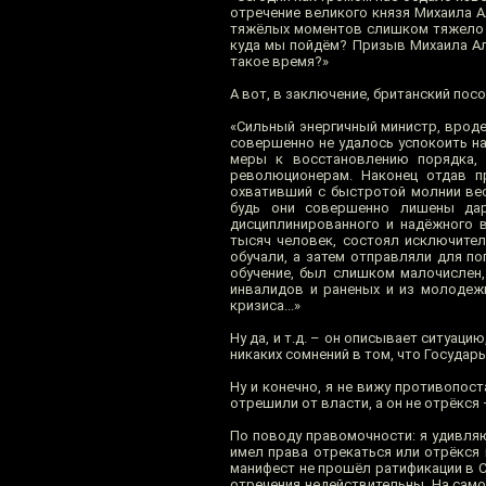
отречение великого князя Михаила А
тяжёлых моментов слишком тяжело и 
куда мы пойдём? Призыв Михаила Ал
такое время?»
А вот, в заключение, британский пос
«Сильный энергичный министр, вроде
совершенно не удалось успокоить н
меры к восстановлению порядка,
революционерам. Наконец отдав п
охвативший с быстротой молнии вес
будь они совершенно лишены да
дисциплинированного и надёжного 
тысяч человек, состоял исключител
обучали, а затем отправляли для по
обучение, был слишком малочислен,
инвалидов и раненых и из молодеж
кризиса...»
Ну да, и т.д. – он описывает ситуац
никаких сомнений в том, что Государ
Ну и конечно, я не вижу противопос
отрешили от власти, а он не отрёкся –
По поводу правомочности: я удивляю
имел права отрекаться или отрёкся 
манифест не прошёл ратификации в Се
отречения недействительны. На само