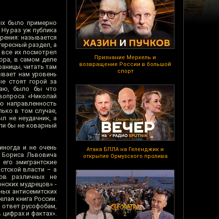
ых было примерно
 Ну раз уж публика
трения: называется
тересный раздел, а
 все их посмотрел
Признание Меркель и
ора, в самом деле
возвращение России в большой
раницы, читать там
спорт
ывает нам уровень
ые стоят горой за
наю, было бы что
вопроса: «Николай
ую направленность
ько в том случае,
л не неудачник, а
сли бы не коварный
иногда и не очень
Атака БПЛА на Геленджик и
 Бориса Львовича
открытие Ормузского пролива
 его эмигрантские
стской власти – а
ов различных не
нских мудрецов» -
ных антисемитских
елая книга России.
о ответ русофобам,
 цифрах и фактах».