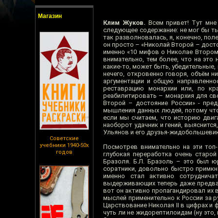
Магазин
Клим Жуков.
Всем привет! Тут мне
следующее содержание: не мог бы ты 
так разволновалась, я, конечно, пол
он просто – «Николай Второй – досто
именно «10 мифов о Николае Втором
внимательно, тем более, что на это
какие-то, может быть, убедительные, 
нечего, откровенно говоря, объём н
аргументации и общую направленнос
реставрацию монархии или, по кр
реабилитировать – монархия для св
Второй – достояние России» - пред
мышления данных людей, потому что
если мы считаем, что историю двига
наоборот удачник и гений, выяснится
Ульянов и его друзья-жидобольшевик
Советские
учебники 1940-50х
Посмотрев внимательно на эти топ-
годов
глубокая переработка очень старо
Бразоля. Б.Л. Бразоль – это был ю
соратники, довольно быстро примкн
именно стал активно сотруднича
выдерживающих теперь даже предвар
вот он активно пропагандировал их 
мыслей применительно к России за ру
Царствование Николая II в цифрах и 
чуть ли не жидорептилоидам (ну это, 