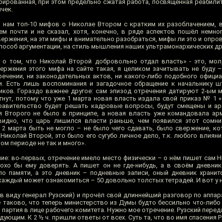
рированная, при этом предельно сжатая работа, посвящённая реабилит
чек.
 нам топ-10 мифов о Николае Втором с кратким их разоблачением, в
ем почти и не сказал, хотя, конечно, в ряде аспектов пошёл немно
ержения, на эти мифы и внимательно разобраться, мифы ли это и опров
способ аргументации, на стиль мышления наших ультрамонархических др
о том, что Николай Второй добровольно отдал власть» - это, мол
ержения этого мифа на сайте такая, я целиком зачитывать не буду –
речении, ни законодательных актов, ни какого-либо подобного офици
. Есть лишь воспоминания и загадочное обращение к начальнику ш
ков. Гораздо важнее другое: сам эпизод отречения датируют 2-ым м
гнут, потому что уже 1 марта новая власть издала свой приказ № 1 
правительство будет решать кадровые вопросы, будут смещены и а
я Второго не было в принципе, а новая власть уже командовала ар
видно, что царь лишился власти раньше, чем появился этот сомни
 2 марта быть не могло – не было чего сдавать, было свержение, ко
 Николай Второй, это было его сугубо личное дело, т.к. любого влиян
ом периоде не так и много».
е: во-первых, отречение имело место физически – о нём пишет сам Н
охо бы ему доверять. А пишет он не где-нибудь, а в своём дневнике
по памяти, а это дневник – подневные записи, оный дневник хранит
 каждый может ознакомиться – 50 довольно толстых тетрадей. И вот у н
в виду генерал Рузский) и прочёл свой длиннейший разговор по аппар
 таково, что теперь министерство из Думы будто бессильно что-либо 
партия в лице рабочего комитета. Нужно мое отречение. Рузский перед
дующим. К 2 ½ ч. пришли ответы от всех. Суть та, что во имя спасения 