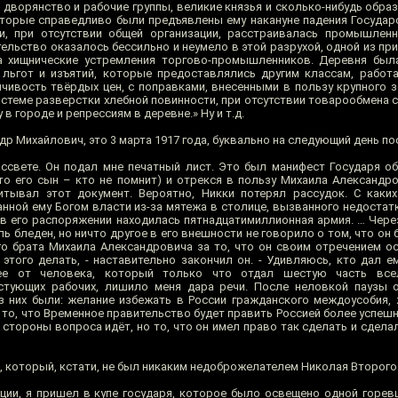
 дворянство и рабочие группы, великие князья и сколько-нибудь обра
оторые справедливо были предъявлены ему накануне падения Государ
, при отсутствии общей организации, расстраивалась промышленн
ельство оказалось бессильно и неумело в этой разрухой, одной из пр
да хищнические устремления торгово-промышленников. Деревня был
 льгот и изъятий, которые предоставлялись другим классам, работ
ойчивость твёрдых цен, с поправками, внесенными в пользу крупного 
истеме разверстки хлебной повинности, при отсутствии товарообмена 
в городе и репрессиям в деревне.» Ну и т.д.
др Михайлович, это 3 марта 1917 года, буквально на следующий день по
ссвете. Он подал мне печатный лист. Это был манифест Государя об
то его сын – кто не помнит) и отрекся в пользу Михаила Александро
читывал этот документ. Вероятно, Никки потерял рассудок. С как
нной ему Богом власти из-за мятежа в столице, вызванного недостат
в его распоряжении находилась пятнадцатимиллионная армия. … Через
ь бледен, но ничто другое в его внешности не говорило о том, что он
го брата Михаила Александровича за то, что он своим отречением о
этого делать, - наставительно закончил он. - Удивляюсь, кто дал е
шее от человека, который только что отдал шестую часть все
стующих рабочих, лишило меня дара речи. После неловкой паузы о
з них были: желание избежать в России гражданского междоусобия,
то, что Временное правительство будет править Россией более успешно, 
 стороны вопроса идёт, но то, что он имел право так сделать и сделал
 который, кстати, не был никаким недоброжелателем Николая Второго
нции, я пришел в купе государя, которое было освещено одной горе