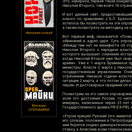
Это, наверное, первая такая концент
Николая Второго, там всего 16 страни
И вот данный сайт, предоставивший
нового по сравнению с Б.Л. Бразол
хотелось бы посмотреть на эти опров
а также посмотреть на методику, на 
Империя ножей
Вот первый миф, называется «Ложь 
обвинений в адрес царя. Суть опров
«Между тем нет ни манифеста об от
Николая Второго о передаче власти
которого вызывает сомнение истори
когда Николай Второй уже был свер
армии». Уже к 1 марта Временное 
министры. Власти 2 марта у Никола
государственным управлением. Оче
отречением. Никакой «сдачи» власти
ситуации 2 марта, а что потом делал
лишён. И достоверных сведений об эт
Посмотрим на это самое опровержени
если это достояние России, то непл
мемуары, написанные через 25 лет 
Магазин
Государственного архива РФ (ГА РФ),
ОПЕРМАЙКИ
«Утром пришёл Рузский (это имеется 
его словам, положение в Петрограде
ним борется социал-демократическая 
ставку, а Алексеев всем главнокоман