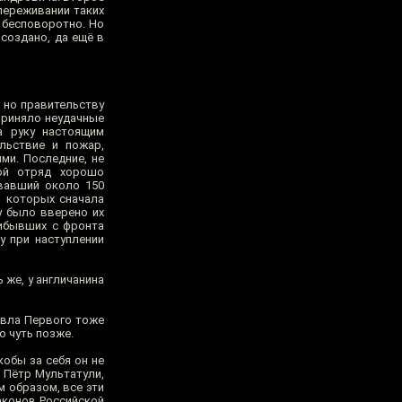
переживании таких
 бесповоротно. Но
создано, да ещё в
 но правительству
приняло неудачные
а руку настоящим
льствие и пожар,
ми. Последние, не
ой отряд хорошо
ывавший около 150
, которых сначала
у было вверено их
рибывших с фронта
у при наступлении
 же, у англичанина
Павла Первого тоже
о чуть позже.
обы за себя он не
 Пётр Мультатули,
м образом, все эти
законов Российской