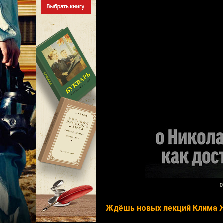
0
Ждёшь новых лекций Клима 