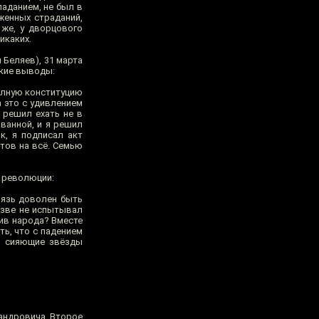
аданием, не был в
женных страданий,
 же, у дворцового
икаких.
Беляев), 31 марта
екие выводы:
полную конституцию
а это с удивлением
 решил ехать не в
рванной, и я решил
к, я подписал акт
отов на всё. Семью
 революции:
нязь доволен быть
азве не испытывал
тив народа? Вместе
ь, что с падением
ь сияющие звёзды
сандровича. Второе