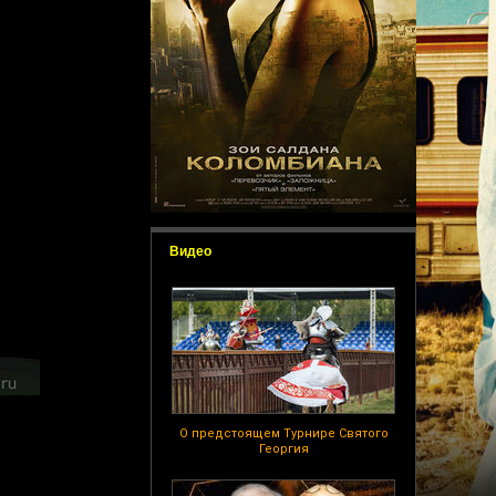
Видео
О предстоящем Турнире Святого
Георгия