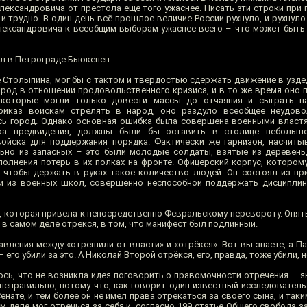
лександровича от престола ещё того ужаснее. Писать эти строки при 
трудно. В один день всё прошлое величие России рухнуло, и рухнуло
ександровича к всеобщим выборам ужаснее всего – что может быть 
ол в Петрограде Бьюкенен:
 Столыпина, мог бы с тактом и твёрдостью сдержать движение в узде,
арод в отношении продовольственного кризиса, и в то же время оно 
 которые могли только довести массы до отчаяния и сыграть н
риказ войскам стрелять в народ, оно раздуло всеобщее неудово
ь город. Однако основная ошибка была совершена военными властя
ра предвидения, должны были бы оставить в столице небольш
войска для поддержания порядка. Фактически же гарнизон, насчит
ьно из запасных – это были молодые солдаты, взятые из деревень
полнения потерь в их полках на фронте. Офицерский корпус, котором
 чтобы держать в руках такое количество людей. Он состоял из п
и из военных школ, совершенно неспособной поддержать дисциплин
ию, которая привела к непосредственно Февральскому перевороту. Опять
ь в самом деле отрёкся, в том, что манифест был подлинный.
тавления между «отрешили от власти» и «отрёкся». Вот вы знаете, а 
 его убили за это. А Николай Второй отрёкся, его, правда, тоже убили, н
сь, что не возникла идея поговорить о правомочности отречения – як
неправильно, потому что, как говорит один известный исследователь
нате, и тем более он не имел права отрекаться за своего сына, и таки
м деле мог отречься за себя и, согласно 199 статье Общего свобода 