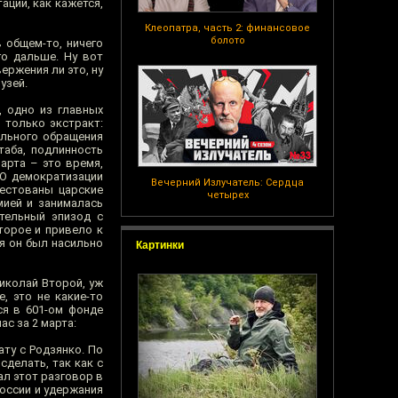
ации, как кажется,
Клеопатра, часть 2: финансовое
болото
 общем-то, ничего
го дальше. Ну вот
ержения ли это, ну
узей.
, одно из главных
 только экстракт:
ального обращения
таба, подлинность
арта – это время,
«О демократизации
Вечерний Излучатель: Сердца
рестованы царские
четырех
мией и занималась
тельный эпизод с
торое и привело к
ия он был насильно
Картинки
иколай Второй, уж
, это не какие-то
ся в 601-ом фонде
ас за 2 марта:
ату с Родзянко. По
сделать, так как с
ал этот разговор в
России и удержания