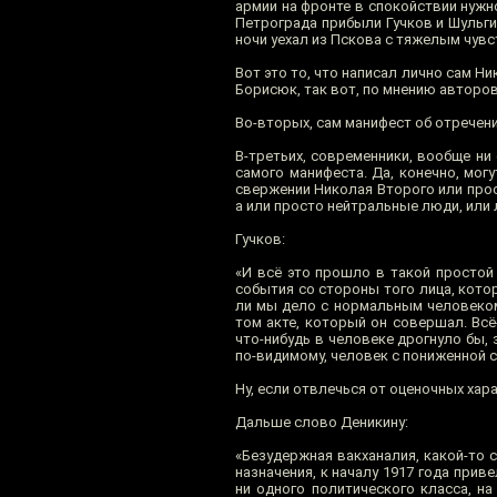
армии на фронте в спокойствии нужно
Петрограда прибыли Гучков и Шульги
ночи уехал из Пскова с тяжелым чувс
Вот это то, что написал лично сам Ни
Борисюк, так вот, по мнению авторов 
Во-вторых, сам манифест об отречени
В-третьих, современники, вообще ни
самого манифеста. Да, конечно, мог
свержении Николая Второго или прос
а или просто нейтральные люди, или
Гучков:
«И всё это прошло в такой простой 
события со стороны того лица, кото
ли мы дело с нормальным человеком
том акте, который он совершал. Всё
что-нибудь в человеке дрогнуло бы,
по-видимому, человек с пониженной 
Ну, если отвлечься от оценочных хар
Дальше слово Деникину:
«Безудержная вакханалия, какой-то 
назначения, к началу 1917 года прив
ни одного политического класса, н