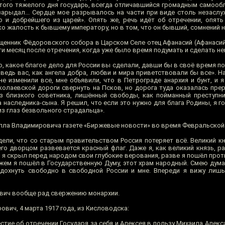
того тяжелого дня государь, всегда отличавшийся громадным самообл
зарыдал... Сердце мое разрывалось на части при виде столь незаслу
и добрейшего из царей». Опять же, речь идёт об отречении, опять
ько жалость к бывшему императору, но в том, что он бывший, сомнений н
щенник Фёдоровского собора в Царском Селе отец Афанасий (Афанасий 
чти месяц после отречения, когда уже было время подумать и сделать н
во, какое благое дело для России вы сделали, давши бы в своё время 
ведь вас, как ангела добра, любви и мира приветствовали бы все». Н
е изменили все, мне объявили, что в Петрограде анархия и бунт, и я
иколаевской дороги свернуть на Псков, но дорога туда оказалась пре
ез близкого советника, лишённый свободы, как пойманный преступни
за наследника-сына. Я решил, что если это нужно для блага Родины, я г
из глаз безвольного страдальца».
илла Владимировича газете «Биржевые новости» во время Февральской
дели, что со старым правительством Россия потеряет всё. Великий к
го дворцом развевается красный флаг. Даже я, как великий князь, р
ве я скрыл перед народом свои глубокие верования, разве я пошёл про
ем я пошёл в Государственную Думу, этот храм народный. Смею думат
здохнуть свободно в свободной России и мне. Впереди я вижу лиш
ович вообще рад свержению монархии.
ович, 4 марта 1917 года, из Кисловодска:
стие об отречении Государя за себя и Алексея в пользу Михаила Алек