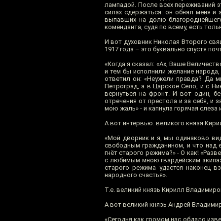
лампадой. После всех переживаний э
силах сдержаться: он обнял меня и 
выпавших на долю благороднейшего 
коменданта, судя по всему, есть тол
И вот духовник Николая Второго свя
1917 года – это буквально спустя по
«Когда я сказал: «Ах, Ваше Величест
и тем бы исполнили желание народа, 
ответил он: «Неужели правда? Да мн
Петроград, а в Царское Село, и с Н
вернуться на фронт. И вот один, б
отречения от престола и за себя, и 
мою жаль» - и капнула горячая слеза 
А вот интервью. великого князя Кир
«Мой дворник и я, мы одинаково ви
свободным гражданином, и что над е
гнёт старого режима?» - О как! «Раз
с любимым мною гвардейским экипаж
старого режима удастся наконец в
народного счастья».
Т.е. великий князь Кирилл Владимир
А вот великий князь Андрей Владимир
«Сегодня как громом нас обдало изве