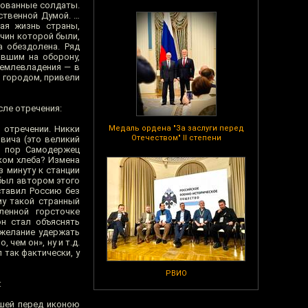
зованные солдаты.
ственной Думой. …
ая жизнь страны,
ичин которой были,
а обездолена. Ряд
авшим на оборону,
землевладения — в
с городом, привели
сле отречения:
 отречении. Никки
Медаль ордена "За заслуги перед
Отечеством" II степени
вича (это великий
их пор Самодержец
ком хлеба? Измена
 минуту к станции
 был автором этого
ставил Россию без
му такой странный
ленной горсточке
н стал объяснять
 желание удержать
чем он», ну и т.д.
 так фактически, у
РВИО
:
вшей перед иконою