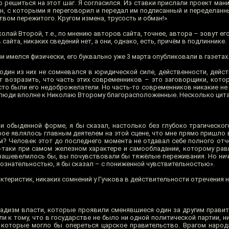
 решиться на этот шаг. Я согласился. Из ставки прислали проект ман
н, с которыми я переговорил и передал им подписанный и переделанны
твом пережитого. Кругом измена, трусость и обман!»
колай Второй, т.е., по мнению авторов сайта, точнее, автора – зовут ег
сайта, никаких сведений нет, а они, однако, есть, причём в подлиннике.
и имелся физически, его буквально уже 3 марта опубликовали в газетах
 один из них не сомневался в юридической силе, действенности, дейс
ут возразить, что часть этих современников – это заговорщики, кото
то были его недоброжелатели. Но часть-то современников никакие не
 люди вполне к Николаю Второму благорасположенные. Несколько цита
и обыденной форме, я бы сказал, настолько без глубоко трагическог
рое являлось главным деятелем на этой сцене, что мне прямо пришло 
? Человек этот до последнего момента не отдавал себе полного отч
-таки при самом железном характере и самообладании, которому равн
 зашевелилось бы, вы почувствовали бы тяжёлые переживания. Но ниче
сознательностью, я бы сказал – с пониженной чувствительностью».
актеристик, никаких сомнений у Гучкова в действительности отречения н
садизм власти, которые проявили сменявшиеся один за другим правит
ели к тому, что в государстве не было ни одной политической партии, н
а которые могло бы опереться царское правительство. Врагом народа