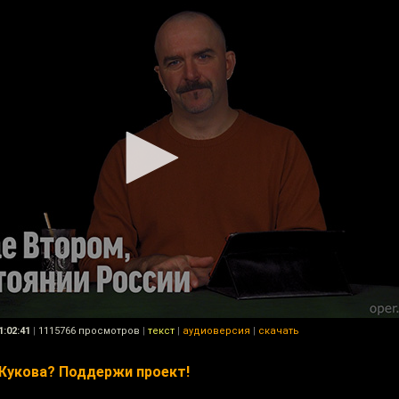
1:02:41
|
1115766 просмотров
|
текст
|
аудиоверсия
|
скачать
Жукова? Поддержи проект!