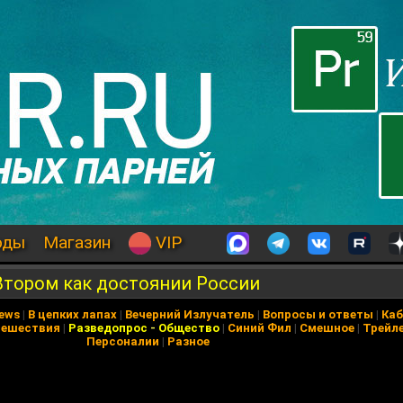
оды
Магазин
VIP
Втором как достоянии России
News
|
В цепких лапах
|
Вечерний Излучатель
|
Вопросы и ответы
|
Каб
тешествия
|
Разведопрос
-
Общество
|
Синий Фил
|
Смешное
|
Трейл
Персоналии
|
Разное