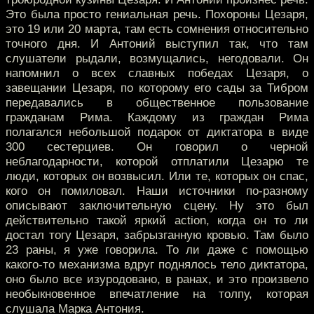
Это была просто гениальная речь. Похороны Цезаря,
это 19 или 20 марта, там есть сомнения относительно
точного дня. И Антоний выступил так, что там
слушатели рыдали, возмущались, негодовали. Он
напомнил о всех славных победах Цезаря, о
завещании Цезаря, по которому его сады за Тибром
передавались в общественное пользование
гражданам Рима. Каждому из граждан Рима
полагался небольшой подарок от диктатора в виде
300 сестерциев. Он говорил о черной
неблагодарности, которой отплатили Цезарю те
люди, которых он возвысил. Или те, которых он спас,
кого он помиловал. Наши источники по-разному
описывают заключительную сцену. Ну это был
действительно такой яркий action, когда он то ли
достал тогу Цезаря, забрызганную кровью. Там было
23 раны, я уже говорила. То ли даже с помощью
какого-то механизма вдруг поднялось тело диктатора,
оно было все изуродовано, в ранах, и это произвело
необыкновенное впечатление на толпу, которая
слушала Марка Антония.