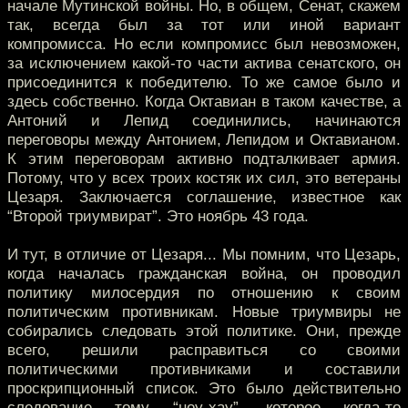
начале Мутинской войны. Но, в общем, Сенат, скажем
так, всегда был за тот или иной вариант
компромисса. Но если компромисс был невозможен,
за исключением какой-то части актива сенатского, он
присоединится к победителю. То же самое было и
здесь собственно. Когда Октавиан в таком качестве, а
Антоний и Лепид соединились, начинаются
переговоры между Антонием, Лепидом и Октавианом.
К этим переговорам активно подталкивает армия.
Потому, что у всех троих костяк их сил, это ветераны
Цезаря. Заключается соглашение, известное как
“Второй триумвират”. Это ноябрь 43 года.
И тут, в отличие от Цезаря... Мы помним, что Цезарь,
когда началась гражданская война, он проводил
политику милосердия по отношению к своим
политическим противникам. Новые триумвиры не
собирались следовать этой политике. Они, прежде
всего, решили расправиться со своими
политическими противниками и составили
проскрипционный список. Это было действительно
следование тому “ноу-хау”, которое когда-то