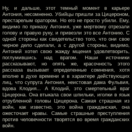
Ну, и дальше, этот темный момент в карьере
Антония, несомненно. Убийцы пришли за Цицероном,
престарелым оратором. Но его не просто убили. Ему,
видимо по приказу Антония, уже мертвому отрезали
голову и правую руку, и привезли это все Антонию. С
одной стороны как свидетельство того, что они свое
черное дело сделали, а с другой стороны, видимо,
Антоний хотел свою жажду мщения удовлетворить,
поглумившись над врагом. Наши источники
рассказывают, но опять же, красочность этого
рассказа вызывает определенные сомнения, хотя
вполне в духе времени и в характере действующих
лиц, что супруга Антония, неистовая дама Фульвия,
вдова Клодия... А Клодий, это смертельный враг
Цицерона. Она втыкала свои шпильки, иголки в язык
отрубленной головы Цицерона. Самая страшная из
войн, как известно, это война гражданская, она
ожесточает нравы. Самые страшные преступления
против человечности творятся во время гражданских
войн.