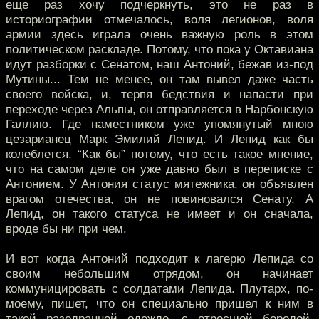
еще раз хочу подчеркнуть, это не раз в
историографии отмечалось, воля легионов, воля
армии здесь играла очень важную роль в этом
политическом раскладе. Потому, что пока у Октавиана
идут разборки с Сенатом, наш Антоний, бежав из-под
Мутины... Тем не менее, он там вывел даже часть
своего войска, и, терпя бедствия и напасти при
переходе через Альпы, он отправляется в Нарбонскую
Галлию. Где наместником уже упомянутый мною
цезарианец Марк Эмилий Лепид. И Лепид как бы
колеблется. “Как бы” потому, что есть такое мнение,
что на самом деле он уже давно был в переписке с
Антонием. У Антония статус мятежника, он объявлен
врагом отечества, он не повиновался Сенату. А
Лепид, он такого статуса не имеет и он сначала,
вроде бы ни при чем.
И вот когда Антоний подходит к лагерю Лепида со
своим небольшим отрядом, он начинает
коммуницировать с солдатами Лепида. Плутарх, по-
моему, пишет, что он специально пришел к ним в
такой разодранной одежде, с отросшей бородой.