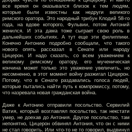
все время он оказывался близок к тем людям,
которые были известны как недруги великого
римского оратора. Это народный трибун Клодий 58-го
года, на вдове которого, Фульвии, потом Антоний
женился. И эта дама тоже сыграет свою роль в
дальнейших событиях. А тут еще эти филиппики.
Конечно Антонию подробно сообщали, что такого
нового опять рассказал в Сенате или народу
Цицерон. И надо сказать, со всем уважением к
великому римскому оратору, его мученическая
кончина может только это уважение увеличить, но
несомненно, в этот момент войну разжигал Цицерон.
Потому, что в Сенате раздавались голоса людей,
которые пытались найти путь к компромиссу, потому,
что назревала новая гражданская война.
Даже к Антонию отправили посольство. Сервилий
Ватия, который возглавлял посольство, так некстати
умер, не доехав до Антония. Другое посольство, там
непонятно, Цицерон обвинял Антония, что он с ними
не стал говорить. Или что-то не то говорил, выдвинул