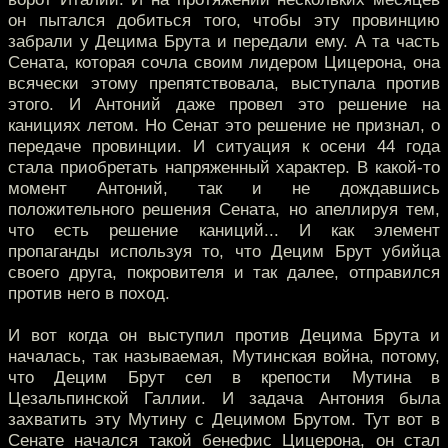
он пытался добиться того, чтобы эту провинцию
забрали у Децима Брута и передали ему. А та часть
Сената, которая сочла своим лидером Цицерона, она
всячески этому препятствовала, выступала против
этого. И Антоний даже провел это решение на
канициях летом. Но Сенат это решение не признал, о
передаче провинции. И ситуация к осени 44 года
стала приобретать напряженный характер. В какой-то
момент Антоний, так и не дождавшись
положительного решения Сената, но апеллируя тем,
что есть решение каниций... И как элемент
пропаганды используя то, что Децим Брут убийца
своего друга, покровителя и так далее, отправился
против него в поход.
И вот когда он выступил против Децима Брута и
началась, так называемая, Мутинская война, потому,
что Децим Брут сел в крепости Мутина в
Цезальпинской Галлии. И задача Антония была
захватить эту Мутину с Децимом Брутом. Тут вот в
Сенате начался такой бенефис Цицерона, он стал