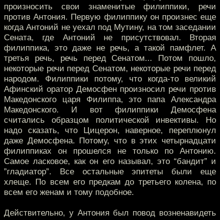
произносить свои знаменитые филиппики, речи
против Антония. Первую филиппику он произнес еще
когда Антоний не уехал под Мутину, на том заседании
Сената, где Антоний не присутствовал. Вторая
филиппика, это даже не речь, а такой памфлет. А
третья речь, речь перед Сенатом... Потом пошло,
некоторые речи перед Сенатом, некоторые речи перед
народом. Филиппики потому, что когда-то великий
Афинский оратор Демосфен произносил речи против
Македонского царя Филиппа, это папа Александра
Македонского. И вот филиппики Демосфена
считались образцом политической инвективы. Но
надо сказать, что Цицерон, наверное, переплюнул
даже Демосфена. Потому, что в этих четырнадцати
филиппиках он прошелся не только по Антонию.
Самое ласковое, как он его называл, это “бандит” и
”гладиатор”. Все остальные эпитеты были еще
хлеще. По всем его предкам до третьего колена, по
всем его женам и тому подобное.
Действительно, у Антония был повод возненавидеть