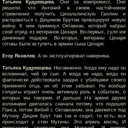
Татьяна Кудрявцева.
Они за компромисс. Они
решили, что Антоний в своем настойчивом
стремлении получить Цезальпинскую Галлию и
расправиться с Децимом Брутом провоцирует новую
войну. К ним примкнул Октавиан, который набрал
свой отряд из ветеранов Цезаря. Во-первых, суля им
денежные подарки. Во-вторых, ветераны Цезаря
готовы были вступить в армию сына Цезаря.
Егор Яковлев.
А он эксплуатировал наверняка.
Татьяна Кудрявцева.
Несомненно. Когда ему надо он
вспоминал, чей он сын. А когда не надо, когда он
фактически действовала заодно с убийцами своего
приемного отца, он об этом забывал. Но вообще
солдаты играют очень активную роль в событиях, о
которых мы говорим. И дальше эта армия двумя
колоннами двигалась сначала потому, что подошел
Панса, потом Вибий с Октавианом, она движется под
Мутину. Децим Брут там так и сидит, то есть, все
происходит у стен Мутины. Это апрель месяц. И
происходит сражение под Мутиной. И первое