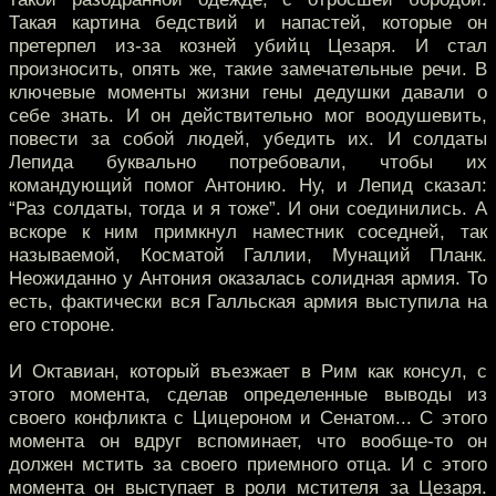
Такая картина бедствий и напастей, которые он
претерпел из-за козней убийц Цезаря. И стал
произносить, опять же, такие замечательные речи. В
ключевые моменты жизни гены дедушки давали о
себе знать. И он действительно мог воодушевить,
повести за собой людей, убедить их. И солдаты
Лепида буквально потребовали, чтобы их
командующий помог Антонию. Ну, и Лепид сказал:
“Раз солдаты, тогда и я тоже”. И они соединились. А
вскоре к ним примкнул наместник соседней, так
называемой, Косматой Галлии, Мунаций Планк.
Неожиданно у Антония оказалась солидная армия. То
есть, фактически вся Галльская армия выступила на
его стороне.
И Октавиан, который въезжает в Рим как консул, с
этого момента, сделав определенные выводы из
своего конфликта с Цицероном и Сенатом... С этого
момента он вдруг вспоминает, что вообще-то он
должен мстить за своего приемного отца. И с этого
момента он выступает в роли мстителя за Цезаря.