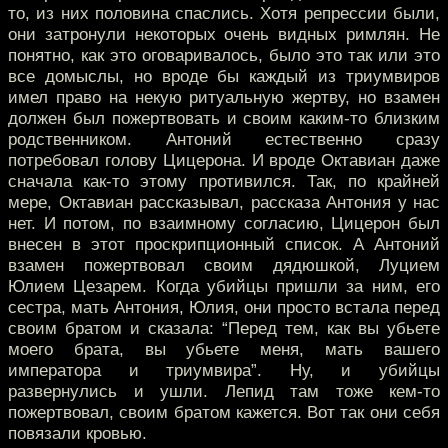
то, из них половина спаслись. Хотя репрессии были,
они затронули некоторых очень видных римлян. Не
понятно, как это оговаривалось, было это так или это
все домыслы, но вроде бы каждый из триумвиров
имел право на некую ритуальную жертву, но взамен
должен был пожертвовать и своим каким-то близким
родственником. Антоний естественно сразу
потребовал голову Цицерона. И вроде Октавиан даже
сначала как-то этому противился. Так, по крайней
мере, Октавиан рассказывал, рассказа Антония у нас
нет. И потом, по взаимному согласию, Цицерон был
внесен в этот проскрипционный список. А Антоний
взамен пожертвовал своим дядюшкой, Луцием
Юлием Цезарем. Когда убийцы пришли за ним, его
сестра, мать Антония, Юлия, они просто встала перед
своим братом и сказала: “Перед тем, как вы убьете
моего брата, вы убьете меня, мать вашего
императора и триумвира”. Ну, и убийцы
развернулись и ушли. Лепид там тоже кем-то
пожертвовал, своим братом кажется. Вот так они себя
повязали кровью.