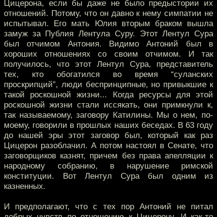
Цицерона, если бы даже не было предыстории их
отношений. Потому, что он давно к нему симпатии не
испытывал. Его мать Юлия вторым браком вышла
замуж за Публия Лентула Суру. Этот Лентул Сура
был отчимом Антония. Видимо Антоний был в
хороших отношениях со своим отчимом. И так
получилось, что этот Лентул Сура, представитель
тех, кто обогатился во время “суланских
проскрипций”, люди беспринципные, но привыкшие к
такой роскошной жизни... Когда ресурсы для этой
роскошной жизни стали иссякать, они примкнули к,
так называемому, заговору Катилины. Мы о нем, по-
моему, говорили в прошлых наших беседах. В 63 году
до нашей эры этот заговор был, который как раз
Цицерон разоблачил. А потом настоял в Сенате, что
заговорщиков казнят, причем без права апелляции к
народному собранию, в нарушение римской
конституции. Вот Лентул Сура был одним из
казненных.
И предполагают, что с тех пор Антоний не питал
добрых чувств по отношению к Цицерону. И как-то