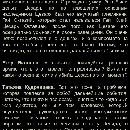
миллионов сестерциев. Огромную сумму. Это были
деньги Цезаря, но по завещанию основным
наследником Цезаря был его внучатый племянник,
Гай Октавий, который стал называться Гай Юлий
Цезарь Октавиан, после того, как Цезарь его
официально усыновил в своем завещании. Он очень
четко позаботился и о деньгах, и о компромате на
кого-то, чтобы у него все это было. Потому, что
очевидно, что он готовился к дальнейшим событиям.
Егор Яковлев.
А скажите, пожалуйста, реально
армию кто в этот момент контролировал? Была ли
какая-то военная сила у убийц Цезаря в этот момент?
Татьяна Кудрявцева.
Вот это тоже та проблема,
которая повлекла за собой дальнейшие события.
Потому, что никто и все сразу. Понятно, что когда был
жив диктатор, он был тем человеком, который
осуществлял руководство всеми вооруженными
силами. Ситуация теперь складывается таким
образом, что какие-то легионы есть у Лепида, о
котором я уже упоминала. Октавий, когда он вернулся