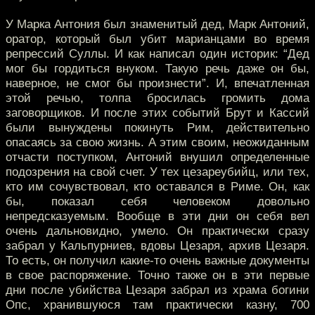
У Марка Антония был знаменитый дед, Марк Антоний,
оратор, который был убит марианцами во время
репрессий Суллы. И как написал один историк: “Дед
мог бы гордиться внуком. Такую речь даже он бы,
наверное, не смог бы произнести”. И, впечатленная
этой речью, толпа бросилась громить дома
заговорщиков. И после этих событий Брут и Кассий
были вынуждены покинуть Рим, действительно
опасаясь за свою жизнь. А этим своим, неожиданным
отчасти поступком, Антоний внушил определенные
подозрения на свой счет. У тех цезареубийц, или тех,
кто им сочувствовал, кто оставался в Риме. Он, как
бы, показал себя человеком довольно
непредсказуемым. Вообще в эти дни он себя вел
очень дальновидно, умело. Он практически сразу
забрал у Кальпурниев, вдовы Цезаря, архив Цезаря.
То есть, он получил какие-то очень важные документы
в свое распоряжение. Точно также он в эти первые
дни после убийства Цезаря забрал из храма богини
Опс, хранившуюся там практически казну, 700