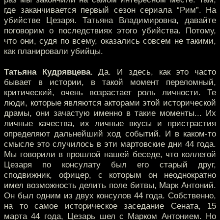
где заканчивается первый сезон сериала “Рим”. На
убийстве Цезаря. Татьяна Владимировна, давайте
поговорим о последствиях этого убийства. Потому,
что они, судя по всему, оказались совсем не такими,
как планировали убийцы.
Татьяна Кудрявцева.
Да. И здесь, как это часто
бывает в истории, в такой момент переломный,
критический, очень возрастает роль личности. Те
люди, которые являются акторами этой исторической
драмы, они зачастую именно в такие моменты... Их
личные качества, их личные вкусы и пристрастия
определяют дальнейший ход событий. И в каком-то
смысле это случилось в эти мартовские дни 44 года.
Мы говорили в прошлой нашей беседе, что коллегой
Цезаря по консулату был его старый друг,
сподвижник, офицер, с которым он неоднократно
имел возможность делить поле битвы, Марк Антоний.
Он был одним из двух консулов 44 года. Собственно,
на то самое историческое заседание Сената, 15
марта 44 года, Цезарь шел с Марком Антонием. Но