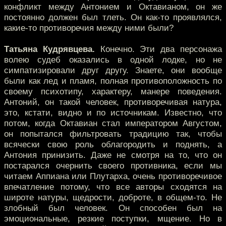
конфликт между Антонием и Октавианом, он же
постоянно должен был тлеть. Он как-то проявлялся,
какие-то противоречия между ними были?
Татьяна Кудрявцева.
Конечно. Эти два персонажа
волею судеб оказались в одной лодке, но не
симпатизировали друг другу. Знаете, они вообще
были как лед и пламя, полная противоположность по
своему психотипу, характеру, манере поведения.
Антоний, он такой человек, противоречивая натура,
это, кстати, видно и по источникам. Известно, что
потом, когда Октавиан стал императором Августом,
он попытался фильтровать традицию так, чтобы
всячески свою роль облагородить и поднять, а
Антония принизить. Даже не смотря на то, что он
постарался очернить своего противника, если мы
читаем Аппиана или Плутарха, очень противоречивое
впечатление потому, что все авторы сходятся на
широте натуры, щедрости, доброте, в общем-то. Не
злобный был человек. Он способен был на
эмоциональные, резкие поступки, мщение. Но в