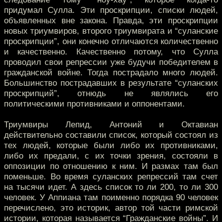
придумал Сулла. Эти проскрипции, списки людей,
объявленных вне закона. Правда, эти проскрипции
новых триумвиров, второго триумвирата и “суланские
проскрипции”, они конечно отличаются количественно
и качественно. Качественно потому, что Сулла
проводил свои репрессии уже будучи победителем в
гражданской войне. Тогда пострадало много людей.
Большинство пострадавших в результате “суланских
проскрипций”, отнюдь не являлись его
политическими противниками и оппонентами.
Триумвиры Лепид, Антоний и Октавиан
действительно составили список, который состоял из
тех людей, которые были либо их противниками,
либо их предали, с их точки зрения, состояли в
оппозиции по отношению к ним. И размах там был
поменьше. Во время суланских репрессий там счет
на тысячи идет. А здесь список то ли 200, то ли 300
человек. У Аппиана там поименно порядка 90 человек
перечислено, это историк, автор той части римской
истории, которая называется “Гражданские войны”. И