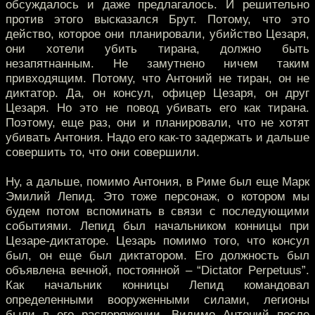
обсуждалось и даже предлагалось. И решительно
против этого высказался Брут. Потому, что это
действо, которое они планировали, убийство Цезаря,
они хотели убить тирана, должно быть
незапятнанным. Не замутнено ничем таким
привходящим. Потому, что Антоний не тиран, он не
диктатор. Да, он консул, офицер Цезаря, он друг
Цезаря. Но это не повод убивать его как тирана.
Поэтому, еще раз, они и планировали, что не хотят
убивать Антония. Надо его как-то задержать и дальше
совершить то, что они совершили.
Ну, а дальше, помимо Антония, в Риме был еще Марк
Эмилий Лепид. Это тоже персонаж, о котором мы
будем потом вспоминать в связи с последующими
событиями. Лепид был начальником конницы при
Цезаре-диктаторе. Цезарь помимо того, что консул
был, он еще был диктатором. Его должность был
объявлена вечной, постоянной – “Dictator Perpetuus”.
Как начальник конницы Лепид командовал
определенными вооруженными силами, легионы
были в его распоряжении. Видимо Антоний после