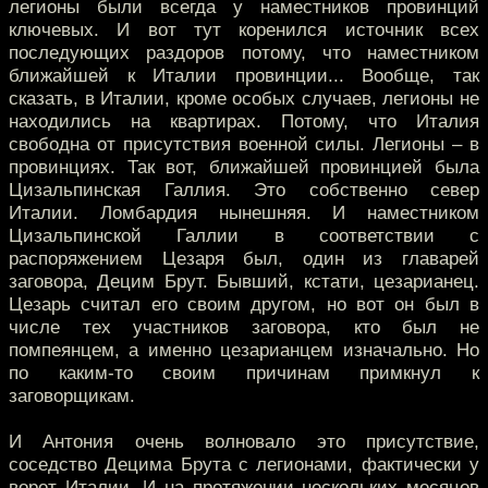
легионы были всегда у наместников провинций
ключевых. И вот тут коренился источник всех
последующих раздоров потому, что наместником
ближайшей к Италии провинции... Вообще, так
сказать, в Италии, кроме особых случаев, легионы не
находились на квартирах. Потому, что Италия
свободна от присутствия военной силы. Легионы – в
провинциях. Так вот, ближайшей провинцией была
Цизальпинская Галлия. Это собственно север
Италии. Ломбардия нынешняя. И наместником
Цизальпинской Галлии в соответствии с
распоряжением Цезаря был, один из главарей
заговора, Децим Брут. Бывший, кстати, цезарианец.
Цезарь считал его своим другом, но вот он был в
числе тех участников заговора, кто был не
помпеянцем, а именно цезарианцем изначально. Но
по каким-то своим причинам примкнул к
заговорщикам.
И Антония очень волновало это присутствие,
соседство Децима Брута с легионами, фактически у
ворот Италии. И на протяжении нескольких месяцев