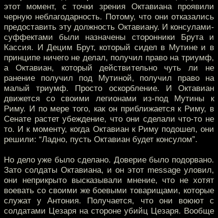
этот момент, с точки зрения Октавиана проявили
черную неблагодарность. Потому, что они отказались
предоставить эту должность Октавиану. И консулами-
суффектами были назначены сторонники Брута и
Кассия. И Децим Брут, который сидел в Мутине и в
принципе ничего не делал, получил право на триумф,
а Октавиан, который действительно чуть ли не
ранение получил под Мутиной, получил право на
малый триумф. Просто оскорбление. И Октавиан
движется со своими легионами из-под Мутины к
Риму. И по мере того, как он приближается к Риму, в
Сенате растет убеждение, что они сделали что-то не
то. И к моменту, когда Октавиан к Риму подошел, они
решили: “Ладно, пусть Октавиан будет консулом”.
Но дело уже было сделано. Доверие было подорвано.
Зато солдаты Октавиана, и он этот message уловил,
они неприкрыто высказывали мнение, что не хотят
воевать со своими же боевыми товарищами, которые
служат у Антония. Получается, что они воюют с
солдатами Цезаря на стороне убийц Цезаря. Вообще