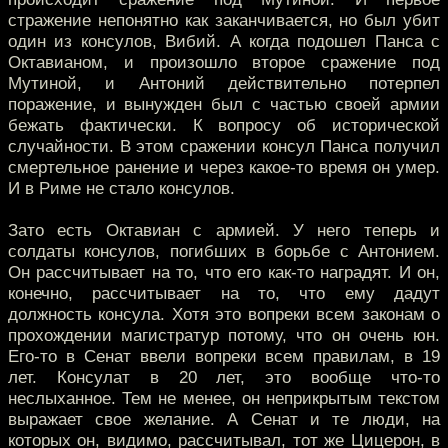
стражение непонятно как заканчивается, но был убит
один из консулов, Вибий. А когда подошел Панса с
Октавианом, и произошло второе сражение под
Мутиной, и Антоний действительно потерпел
поражение, и вынужден был с частью своей армии
бежать фактически. К вопросу об исторической
случайности. В этом сражении консул Панса получил
смертельное ранение и через какое-то время он умер.
И в Риме не стало консулов.
Зато есть Октавиан с армией. У него теперь и
солдаты консулов, погибших в борьбе с Антонием.
Он рассчитывает на то, что его как-то наградят. И он,
конечно, рассчитывает на то, что ему дадут
должность консула. Хотя это вопреки всем законам о
прохождении магистратур потому, что он очень юн.
Его-то в Сенат ввели вопреки всем правилам, в 19
лет. Консулат в 20 лет, это вообще что-то
неслыханное. Тем не менее, он неприкрытым текстом
выражает свое желание. А Сенат и те люди, на
которых он, видимо, рассчитывал, тот же Цицерон, в