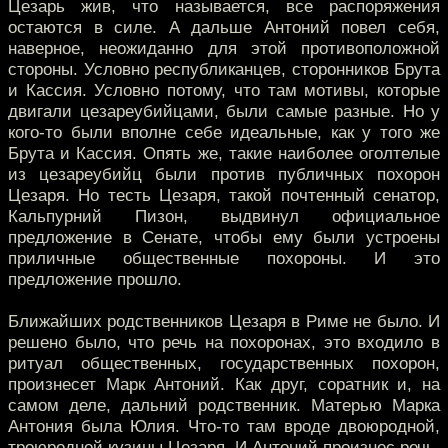
Цезарь жив, что называется, все распоряжения
остаются в силе. А дальше Антоний повел себя,
наверное, неожиданно для этой противоположной
стороны. Условно республиканцев, сторонников Брута
и Кассия. Условно потому, что там мотивы, которые
двигали цезареубийцами, были самые разные. Но у
кого-то были вполне себе идеальные, как у того же
Брута и Кассия. Опять же, такие наиболее оголтелые
из цезареубийц были против публичных похорон
Цезаря. Но тесть Цезаря, такой почтенный сенатор,
Кальпурний Пизон, выдвинул официальное
предложение в Сенате, чтобы ему были устроены
приличные общественные похороны. И это
предложение прошло.
Ближайших родственников Цезаря в Риме не было. И
решено было, что речь на похоронах, это входило в
ритуал общественных, государственных похорон,
произнесет Марк Антоний. Как друг, соратник и, на
самом деле, дальний родственник. Матерью Марка
Антония была Юлия. Что-то там вроде двоюродной,
троюродной кузины Цезаря. И Антоний произнес речь.