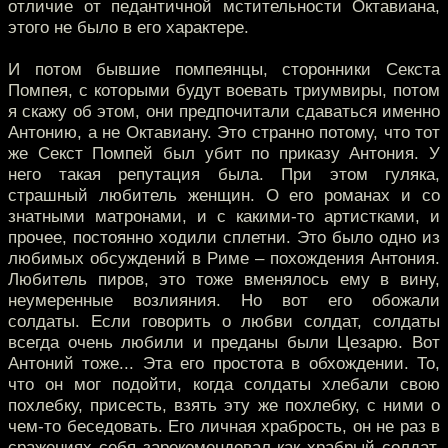
отличие от педантичной мстительности Октавиана,
этого не было в его характере.
И потом бывшие помпеянцы, сторонники Секста
Помпея, с которыми будут воевать триумвиры, потом
я скажу об этом, они предпочитали сдаваться именно
Антонию, а не Октавиану. Это странно потому, что тот
же Секст Помпей был убит по приказу Антония. У
него такая репутация была. При этом гуляка,
страшный любитель женщин. О его романах и со
знатными матронами, и с какими-то артистками, и
прочее, постоянно ходили сплетни. Это было одно из
любимых обсуждений в Риме – похождения Антония.
Любитель пиров, это тоже вменялось ему в вину,
неумеренные возлияния. Но вот его обожали
солдаты. Если говорить о любви солдат, солдаты
всегда очень любили и преданы были Цезарю. Вот
Антоний тоже... Эта его простота в обхождении. То,
что он мог подойти, когда солдаты хлебали свою
похлебку, присесть, взять эту же похлебку, с ними о
чем-то беседовать. Его личная храбрость, он не раз в
сражениях себя зарекомендовал как храбрый солдат.