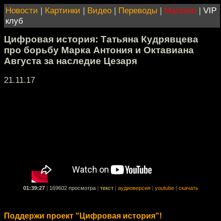
Новости
|
Картинки
|
Видео
|
Переводы
|
Магазин
|
VIP
клуб
Цифровая история: Татьяна Кудрявцева
про борьбу Марка Антония и Октавиана
Августа за наследие Цезаря
21.11.17
01:39:27
|
169602 просмотра
|
текст
|
аудиоверсия
|
youtube
|
скачать
Поддержи проект "Цифровая история"!