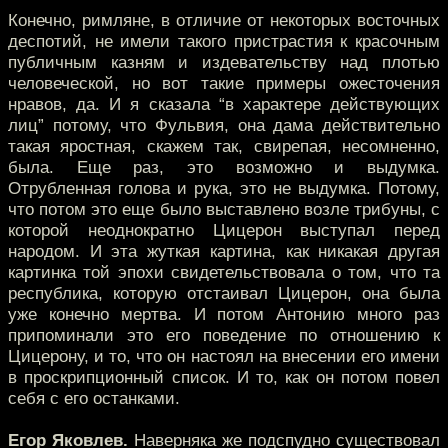
Конечно, римляне, в отличие от некоторых восточных
деспотий, не имели такого пристрастия к красочным
публичным казням и издевательству над плотью
человеческой, но вот такие примеры ожесточения
нравов, да. И я сказала “в характере действующих
лиц” потому, что Фульвия, она дама действительно
такая яростная, скажем так, свирепая, несомненно,
была. Еще раз, это возможно и выдумка.
Отрубленная голова и рука, это не выдумка. Потому,
что потом это еще было выставлено возле трибуны, с
которой неоднократно Цицерон выступал перед
народом. И эта жуткая картина, как никакая другая
картинка той эпохи свидетельствовала о том, что та
республика, которую отстаивал Цицерон, она была
уже конечно мертва. И потом Антонию много раз
припоминали это его поведение по отношению к
Цицерону, и то, что он настоял на внесении его имени
в проскрипционный список. И то, как он потом повел
себя с его останками.
Егор Яковлев.
Наверняка же подспудно существовал