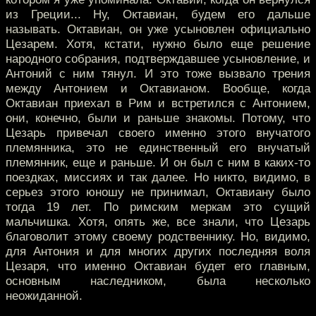
из Греции... Ну, Октавиан, будем его дальше
называть. Октавиан, он уже усыновлен официально
Цезарем. Хотя, кстати, нужно было еще решение
народного собрания, подтверждавшее усыновление, и
Антоний с ним тянул. И это тоже вызвало трения
между Антонием и Октавианом. Вообще, когда
Октавиан приехал в Рим и встретился с Антонием,
они, конечно, были и раньше знакомы. Потому, что
Цезарь привечал своего именно этого внучатого
племянника, это не единственный его внучатый
племянник, еще и раньше. И он был с ним в каких-то
поездках, миссиях и так далее. Но никто, видимо, в
серьез этого юношу не принимал, Октавиану было
тогда 19 лет. По римским меркам это сущий
мальчишка. Хотя, опять же, все знали, что Цезарь
благоволит этому своему родственнику. Но, видимо,
для Антония и для многих других последняя воля
Цезаря, что именно Октавиан будет его главным,
основным наследником, была несколько
неожиданной.