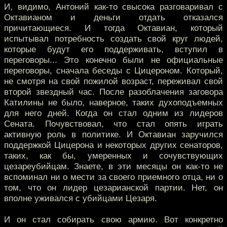
И, видимо, Антоний как-то свысока разговаривал с
Октавианом и деньги отдать отказался
причитающиеся. И тогда Октавиан, который
испытывал потребность создать свой круг людей,
которые будут его поддерживать, вступил в
переговоры... Это конечно были не официальные
переговоры, сначала беседы с Цицероном. Который,
не смотря на свой пожилой возраст, переживал свой
второй звездный час. После разоблачения заговора
Катилины не было, наверное, таких духоподъемных
для него дней. Когда он стал одним из лидеров
Сената. Почувствовал, что стал опять играть
активную роль в политике. И Октавиан заручился
поддержкой Цицерона и некоторых других сенаторов,
таких, как бы, умеренных и сочувствующих
цезареубийцам. Знаете, в эти месяцы он как-то не
вспоминал ни о мести за своего приемного отца, ни о
том, что он лидер цезарианской партии. Нет, он
вполне уживался с убийцами Цезаря.
И он стал собирать свою армию. Вот конкретно