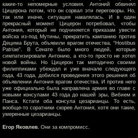
какие-то непомерные условия. Антоний обвинял
Цицерона потом, что он сорвал эти переговоры. Но,
так или иначе, ситуация накалялась. И в один
прекрасный момент Цицерон потребовал, чтобы
Антония, который не подчиняется приказам увести
войска из-под Мутины, прекратить кампанию против
Децима Брута, объявили врагом отечества, “Hostibus
Patriae”. В Сенате было много людей, которые
симпатизировали Антонию, а кто-то просто не хотел
новой войны. Но Цицерон так методично своими
филиппиками убеждал и уже вначале следующего
года, 43 года, добился проведения этого решения об
объявлении Антония врагом отечества. И против него
уже официально была направлена армия во главе с
новыми консулами 43 года до нашей эры, Вибием и
Панса. Кстати оба консула цезарианцы. То есть,
вообще-то соратники скорее Антония, хотя они такие,
умеренные цезарианцы.
Егор Яковлев.
Они за компромисс.