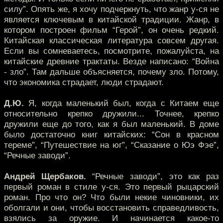
силу”. Опять же, я хочу подчеркнуть, что жанр у-ся не
является ключевым в китайской традиции. Жанр, в
котором построен фильм “Герой”, он очень редкий.
Китайская классическая литература совсем другая.
Если вы сомневаетесь, посмотрите, пожалуйста, на
китайские древние трактаты. Везде написано: “Война
- зло”. Там дальше объясняется, почему зло. Потому,
что экономика страдает, люди страдают.
Д.Ю.
Я, когда маленький был, когда с Китаем еще
относительно крепко дружили... Точнее, крепко
дружили еще до того, как я был маленький. В доме
было достаточно книг китайских: “Сон в красном
тереме”, “Путешествие на юг”, “Сказание о Юэ Фэе”,
“Речные заводи”.
Андрей Щербаков.
“Речные заводи”, это как раз
первый роман в стиле у-ся. Это первый рыцарский
роман. Про что он? Что были некие чиновники, их
оболгали и они, чтобы восстановить справедливость,
взялись за оружие. И начинается какое-то