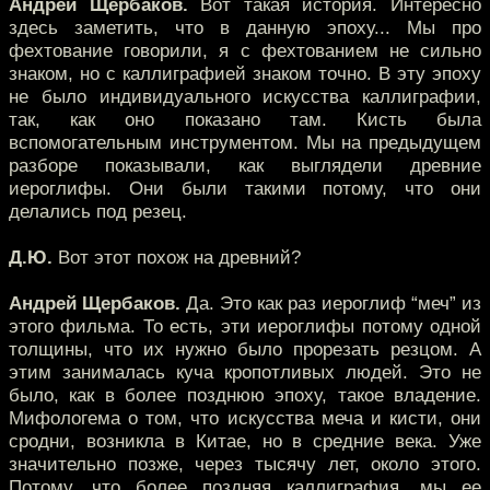
Андрей Щербаков.
Вот такая история. Интересно
здесь заметить, что в данную эпоху... Мы про
фехтование говорили, я с фехтованием не сильно
знаком, но с каллиграфией знаком точно. В эту эпоху
не было индивидуального искусства каллиграфии,
так, как оно показано там. Кисть была
вспомогательным инструментом. Мы на предыдущем
разборе показывали, как выглядели древние
иероглифы. Они были такими потому, что они
делались под резец.
Д.Ю.
Вот этот похож на древний?
Андрей Щербаков.
Да. Это как раз иероглиф “меч” из
этого фильма. То есть, эти иероглифы потому одной
толщины, что их нужно было прорезать резцом. А
этим занималась куча кропотливых людей. Это не
было, как в более позднюю эпоху, такое владение.
Мифологема о том, что искусства меча и кисти, они
сродни, возникла в Китае, но в средние века. Уже
значительно позже, через тысячу лет, около этого.
Потому, что более поздняя каллиграфия, мы ее