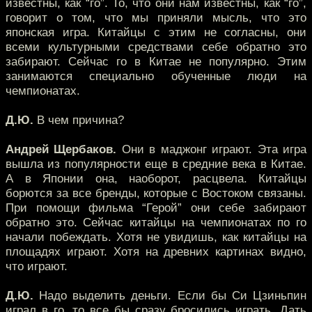
известны, как “го”. То, что они нам известны, как “го”,
говорит о том, что мы приняли мысль, что это
японская игра. Китайцы с этим не согласны, они
всеми культурными средствами себе обратно это
забирают. Сейчас го в Китае не популярно. Этим
занимаются специально обученные люди на
чемпионатах.
Д.Ю.
В чем причина?
Андрей Щербаков.
Они в маджонг играют. Эта игра
вышла из популярности еще в средние века в Китае.
А в Японии она, наоборот, расцвела. Китайцы
борются за все бренды, которые с Востоком связаны.
При помощи фильма “Герой” они себе забирают
обратно это. Сейчас китайцы на чемпионатах по го
начали побеждать. Хотя не увидишь, как китайцы на
площадях играют. Хотя на древних картинах видно,
что играют.
Д.Ю.
Надо выделить деньги. Если бы Си Цзиньпин
играл в го, то все бы сразу бросились играть. Дать