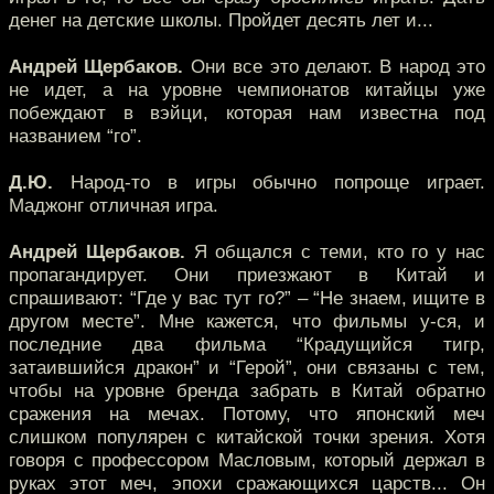
денег на детские школы. Пройдет десять лет и...
Андрей Щербаков.
Они все это делают. В народ это
не идет, а на уровне чемпионатов китайцы уже
побеждают в вэйци, которая нам известна под
названием “го”.
Д.Ю.
Народ-то в игры обычно попроще играет.
Маджонг отличная игра.
Андрей Щербаков.
Я общался с теми, кто го у нас
пропагандирует. Они приезжают в Китай и
спрашивают: “Где у вас тут го?” – “Не знаем, ищите в
другом месте”. Мне кажется, что фильмы у-ся, и
последние два фильма “Крадущийся тигр,
затаившийся дракон” и “Герой”, они связаны с тем,
чтобы на уровне бренда забрать в Китай обратно
сражения на мечах. Потому, что японский меч
слишком популярен с китайской точки зрения. Хотя
говоря с профессором Масловым, который держал в
руках этот меч, эпохи сражающихся царств... Он