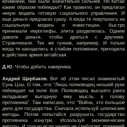
кочевники, они были значительно сильнее. Но Китай
каким образом побеждал? Как правило, он предлагал
некую модель готовую социального управления. И
еще деньги предлагал сразу. А когда те покупались на
социальную модель и инвестиции, быстро
принимали иероглифы, элита разделялась. Одним
давали деньги, чтобы драться с другими.
Стравливали. Тех же гуннов, например. И только
когда те находились в слабом положении, приходила
в действие армия китайская.
Д.Ю.
Чтобы добить наверняка.
Андрей Щербаков.
Вот об этом писал знаменитый
Сунь Цзы. О том, что: “Лишь полководец низшей руки
побеждает на поле боя. Полководец высшего ранга
вкладывает выгодную ему мысль в голову
противника”. Там написано, что: “Война, это большое
дело для государства. Сначала используй шпионские
методы. Потом попытайся разрушить государство
противника изнутри. Используй экономические
методы. И только если ничего не сработает, применяй