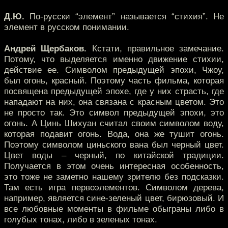
Д.Ю.
По-русски “элемент” называется “стихия”. Не
элемент в русском понимании.
Андрей Щербаков.
Кстати, правильное замечание.
Потому, что выделяется именно движение стихии,
действие ее. Символом предыдущей эпохи, Чжоу,
был огонь, красный. Поэтому часть фильма, которая
посвящена предыдущей эпохе, где у них страсть, где
нападают на них, она связана с красным цветом. Это
не просто так. Это символ предыдущей эпохи, это
огонь. А Цинь Шихуан считал своим символом воду,
которая подавит огонь. Вода, она же тушит огонь.
Поэтому символом циньского вана был черный цвет.
Цвет воды – черный, по китайской традиции.
Получается в этом очень интересная особенность,
это тоже не заметно нашему зрителю без подсказки.
Там есть игра первоэлементов. Символом дерева,
например, является сине-зеленый цвет, бирюзовый. И
все любовные моменты в фильме обыграны либо в
голубых тонах, либо в зеленых тонах.