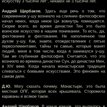
искусству 3 тысячи лет”, никаких не 3 тысячи лет.
Андрей Щербаков.
Здесь еще речь о том, что
современное у-шу возникло на слиянии философских
начал неких, когда некое Ци вовнутрь помещается.
Скорее всего, во время династии Тин это было
воинское искусство в нашем понимании. То есть, да,
фехтование и фехтование. Не наполненное тем
духом у-шу. Как, знаете, отождествление с пятью
первоэлементами, тайны те самые, которые манят
людей, меня в том числе, когда я занимался у-шу.
Там же глубинная философия. Считается, что это
возникло во времена династии Сун, до династии Мин,
в XIV веке. Когда начала монастырская традиция
сливаться с боевыми искусствами. Это феномен на
самом деле.
Д.Ю.
Могу сказать почему. Монастыри, это была
местная ОПГ, которая всех крышевала. Сторожила
караваны и всякое такое.
Андрей Щербаков.
В конце концов, это вылилось в