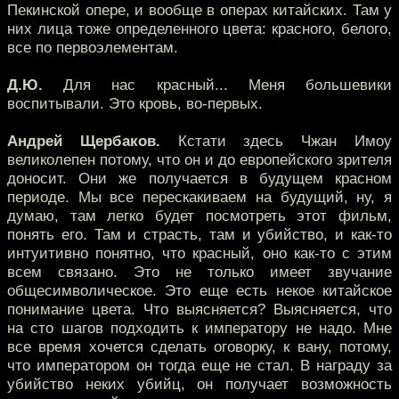
Пекинской опере, и вообще в операх китайских. Там у
них лица тоже определенного цвета: красного, белого,
все по первоэлементам.
Д.Ю.
Для нас красный... Меня большевики
воспитывали. Это кровь, во-первых.
Андрей Щербаков.
Кстати здесь Чжан Имоу
великолепен потому, что он и до европейского зрителя
доносит. Они же получается в будущем красном
периоде. Мы все перескакиваем на будущий, ну, я
думаю, там легко будет посмотреть этот фильм,
понять его. Там и страсть, там и убийство, и как-то
интуитивно понятно, что красный, оно как-то с этим
всем связано. Это не только имеет звучание
общесимволическое. Это еще есть некое китайское
понимание цвета. Что выясняется? Выясняется, что
на сто шагов подходить к императору не надо. Мне
все время хочется сделать оговорку, к вану, потому,
что императором он тогда еще не стал. В награду за
убийство неких убийц, он получает возможность