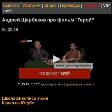
Новости
|
Картинки
|
Видео
|
Переводы
|
Магазин
|
VIP
клуб
Андрей Щербаков про фильм "Герой"
26.02.18
01:19:19
|
115762 просмотра
|
текст
|
аудиоверсия
|
скачать
Школа живописи У-син
Канал на Ютубе