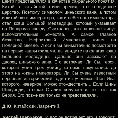
центр представлялся в качестве сакрального понятия.
Китай, с китайской точки зрения, это серединное
царство. Поэтому символом циньского вана, а потом
и китайского императора, как и небесного императора,
стал ковш Большой медведицы, который указывает
на Полярную звезду. Считалось, что на ковше живут
вспомогательные божества. А самое главное
божество, Нефритовый Император, живет на
Полярной звезде. И если вы внимательно посмотрите
на первые кадры фильма, вы увидите на флагах ковш
Большой медведицы. Дальше они заезжают во
дворец циньского вана. Его встречает Ли Сы, героя,
который убил трех убийц, которые покушались до
этого на жизнь императора. Ли Сы очень известный
персонаж исторический, один из учеников Шан Яна,
которого, наверное, можно отождествить... Если Цинь
Шихуанди, это как Сталин получается, то этот как
Берия. Его позже как только не представляли.
Д.Ю.
Китайский Лаврентий.
Андрей Щербаков.
И вот он встречает его и говорит: