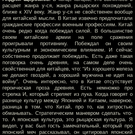
расцвет жанра у-ся, жанра рыцарских похождений,
ближе к XIV веку. Жанр у-ся не свойственен вообще
для китайской мысли. В Китае извечно предпочитали
гражданские профессии военным профессиям. Китай
очень редко когда побеждал силой. В большинстве
своем китайские армии на поле сражения
проигрывали противнику. Побеждал он своим
культурным и экономическим влиянием. И сейчас
собственно продолжает побеждать. Есть даже такая
поговорка очень древняя, на самом деле очень
свойственная для китайцев, что: “Из хорошего железа
не делают гвоздей, а хороший мужчина не идет на
войну”. Очень интересно, что в Китае отсутствует
героическая проза древняя. Есть немножко про
стрелка И, который стреляет из лука. Когда говорят о
разнице культур между Японией и Китаем, наверное,
разница в том, что Китай, про то, как хитростью
обманывать. Стратегическим маневром сделать что-
то. А японская культура, это рыцарская культура. Я
видел, у вас был гость замечательный, который про
японский меч рассказывал, он цитировал японский