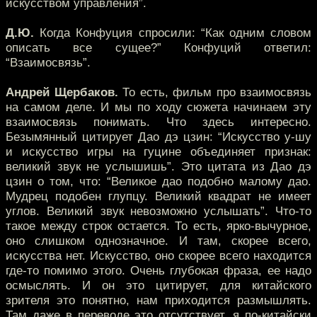
искусством управления”.
Д.Ю.
Когда Конфуция спросили: “Как одним словом
описать все сущее?” Конфуций ответил:
“Взаимосвязь”.
Андрей Щербаков.
То есть, фильм про взаимосвязь
на самом деле. И мы по ходу сюжета начинаем эту
взаимосвязь понимать. Что здесь интересно.
Безымянный цитирует Дао дэ цзин: “Искусство у-шу
и искусство игры на гуцине объединяет признак:
великий звук не услышишь”. Это цитата из Дао дэ
цзин о том, что: “Великое дао подобно малому дао.
Мудрец подобен глупцу. Великий квадрат не имеет
углов. Великий звук невозможно услышать”. Что-то
такое между строк остается. То есть, ярко-вычурное,
оно слишком однозначное. И там, скорее всего,
искусства нет. Искусство, оно скорее всего находится
где-то помимо этого. Очень глубокая фраза, ее надо
осмыслять. И он это цитирует, для китайского
зрителя это понятно, нам приходится размышлять.
Там даже в переводе это отсутствует, я по-китайски