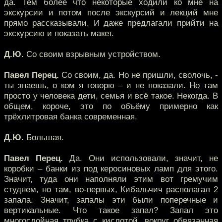
да. Тем более что некоторые ходили ко мне на
экскурсии и потом после экскурсий и лекций мне
прямо рассказывали. И даже предлагали прийти на
экскурсию и показать макет.
Д.Ю.
Со своим взрывным устройством.
Павел Перец.
Со своим, да. Но не пришли, сволочь, -
ты знаешь, о ком я говорю – и не показали. Но там
просто у человека дети, семья и всё такое. Некогда. В
общем, короче, это по объёму примерно как
трёхлитровая банка современная.
Д.Ю.
Большая.
Павел Перец.
Да. Они использовали, значит, не
коробки – банки из под керосиновых ламп для этого.
Значит, туда они наполняли этим вот гремучим
студнем, но там, во-первых, Кибальчич располагал 2
запала. Значит, запалы эти были поперечные и
вертикальные. Что такое запал? Запал это
многослойная трубка с кислотой, вокруг обвязанная