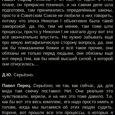
плане, он прекрасно понимал, и на самом деле шла
подготовка, там принимались определённые законы,
просто в Советском Союзе не любили о них говорить,
потому что эпоха Николая I объективно была такой
заморозкой, да. Но, тем не менее, там тоже шли
процессы, просто у Николая I не хватало духу вот это
всё окончательно впустить. Не нужно забывать ещё
про некую метафизическую сторону вопроса, да, они
как бы помазанники божии и всё такое прочее, они
обязаны не только перед людьми, они обязаны ещё
вот перед тем, как бы некой высшей силой, к которой
они относились…
Д.Ю.
Серьёзно.
Павел Перец.
Серьёзно, не так, как сейчас, да, для
вида там свечку поставил. Нет. Они реально это
чувствовали, верили, и на них это тоже давило. Т.е.
как бы вот это весь комплекс, его надо просто иметь в
голове, когда мы пытаемся об этих людях судить.
Короче, вот прошли все эти процессы, о которых я