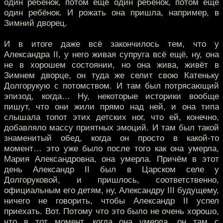
один ребёнок, потом ещё один ребёнок, потом ещё
один ребёнок. И рожать она пришла, например, в
Зимний дворец.
И в итоге даже всё закончилось тем, что у
Александра II, у него живая супруга всё ещё, ну, она
не в хорошем состоянии, но она жива, живёт в
Зимнем дворце, он туда же селит свою Катеньку
Долгорукую с потомством. И там был потрясающий
эпизод, когда… Ну, некоторые историки вообще
пишут, что они жили прямо над ней, и она типа
слышала топот этих детских ног, что ей, конечно,
добавляло массу приятных эмоций. И там был такой
знаменитый обед, когда он просто в какой-то
момент… это уже было после того как она умерла,
Мария Александровна, она умерла. Причём в этот
день Александр II был в Царском селе у
Долгоруковой, и пришлось, соответственно,
официальным его детям, ну, Александру III будущему,
ничего не говорить, чтобы Александр II успел
приехать. Вот. Потому что это было не очень хорошо,
что в тот момент, когда она умерла, он там с