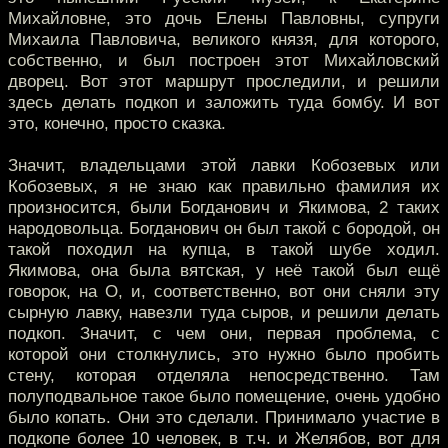
Михайловне, это дочь Елены Павловны, супруги
Михаила Павловича, великого князя, для которого,
собственно, и был построен этот Михайловский
дворец. Вот этот маршрут проследили, и решили
здесь делать подкоп и заложить туда бомбу. И вот
это, конечно, просто сказка.
Значит, владельцами этой лавки Кобозевых или
Кобозевых, я не знаю как правильно фамилия их
произносится, были Богданович и Якимова, 2 таких
народовольца. Богданович он был такой с бородой, он
такой походил на купца, в такой шубе ходил.
Якимова, она была вятская, у неё такой был ещё
говорок, на О, и, соответственно, вот они сняли эту
сырную лавку, навезли туда сыров, и решили делать
подкоп. Значит, с чем они, первая проблема, с
которой они столкнулись, это нужно было пробить
стену, которая отделяла непосредственно. Там
полуподвальное такое было помещение, очень удобно
было копать. Они это сделали. Принимало участие в
подкопе более 10 человек, в т.ч. и Желябов, вот для