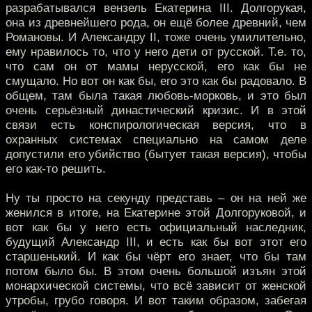
разрабатывался вензель Екатерина III. Долгорукая,
она из древнейшего рода, он ещё более древний, чем
Романовы. И Александру II, тоже очень умилительно,
ему нравилось то, что у него дети от русской. Т.е. то,
что сам он от мамы нерусской, его как бы не
смущало. Но вот он как бы, его это как бы радовало. В
общем, там была такая любовь-морковь, и это был
очень серьёзный династический кризис. И в этой
связи есть конспирологическая версия, что в
охранных системах специально на самом деле
допустили его убийство (бытует такая версия), чтобы
его как-то решить.
Ну ты просто на секунду представь – он на ней же
женился в итоге, на Екатерине этой Долгоруковой, и
вот как бы у него есть официальный наследник,
будущий Александр III, и есть как бы вот этот его
старшенький. И как бы чёрт его знает, что бы там
потом было бы. В этом очень большой изъян этой
монархической системы, что всё зависит от женской
утробы, грубо говоря. И вот таким образом, забегая