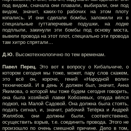
под видом, сначала они плавали, выбирали, они под
видом, значит, каких-то рабочих на этом плоту
копались. И они сделали бомбы, заложили их в
специальные гуттаперчевые подушки, на лодке
подплыли, закинули эти бомбы под основу моста,
вывели провода на этот плот, специально эти провода
там хитро спрятали…
Д.Ю.
Высокотехнологично по тем временам.
Павел Перец.
Это вот к вопросу о Кибальчиче, о
котором сегодня мы тоже, может, пару слов скажем,
это всё он, короче, гений «Народной воли»
технический. И в день Х должен был, значит, Анна
Якимова, о которой мы тоже будем сегодня говорить,
она была хозяйкой лавки Кобозевых, откуда вёлся
подкоп, на Малой Садовой. Она должна была стоять,
подать сигнал, и, значит, рабочий Тетёрка и Андрей
Желябов, они должны были, соответственно,
осуществить взрыв, т.е. соединить провода. Этого не
произошло по очень смешной причине. Дело в том,