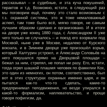
рассказывал – и судебные, и эта куча покушений,
терактов и т.д. Возможно, кстати, в следующий раз
мы поговорим ещё, почему это стало возможным с
т.з. охранной системы, это ж тоже немаловажный
аспект, там тоже было всё, мягко говоря, не самым
лучшим образом сделано и организовано. И в итоге
на дворе уже конец 1880 года, с Александром II уже
чего только не случалось – и поезд его взорвали под
Москвой, ныне уже в Москве, недалеко от Курского
вокзала, и в Зимнем дворце уже произошёл взрыв,
который Халтурин устроил, и Александр Соловьёв на
него покушался прямо на Дворцовой площади –
бежал за ним, стрелял, не попал ни разу. Его, кстати,
тогда огрел шашкой плашмя человек по фамилии Кох,
это один из немногих, он потом, соответственно, был
вот в этих структурах охранных именно царя, и он
пытался как-то что-то сделать, какие-то
предпринимал телодвижения, но везде упирался в
какой-то формализм, наплевательство, и проще
говоря пофигизм, да.