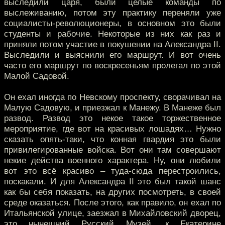
выследили царя, были целые команды по
выслеживанию, потом эту практику переняли уже
социалисты-революционеры, в основном это были
студенты и рабочие. Некоторые из них как раз и
приняли потом участие в покушении на Александра II.
Выследили и выяснили его маршрут. И вот очень
часто его маршрут по воскресеньям пролегал по этой
Малой Садовой.
Он ехал иногда по Невскому проспекту, сворачивал на
Малую Садовую, и приезжал к Манежу. В Манеже был
развод. Развод это некое такое торжественное
мероприятие, где вот на красивых лошадях… Нужно
сказать опять-таки, что конная гвардия это были
привилегированные войска. Вот они там совершают
некие действа военного характера. Ну, они любили
вот это всё красиво – туда-сюда перестроились,
поскакали. И для Александра II это был такой шанс
как бы себя показать, на других посмотреть, в своей
среде оказаться. После этого, как правило, он ехал по
Итальянской улице, заезжал в Михайловский дворец,
это нынешний Русский Музей, к Екатерине