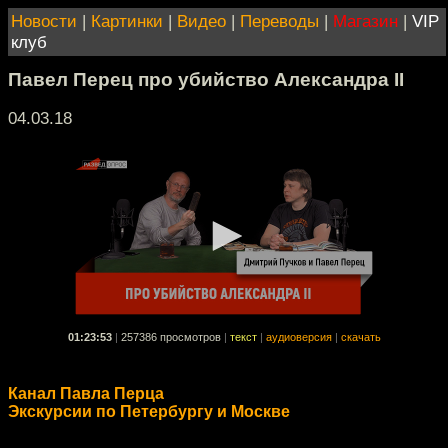
Новости
|
Картинки
|
Видео
|
Переводы
|
Магазин
|
VIP
клуб
Павел Перец про убийство Александра II
04.03.18
01:23:53
|
257386 просмотров
|
текст
|
аудиоверсия
|
скачать
Канал Павла Перца
Экскурсии по Петербургу и Москве