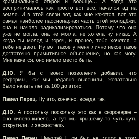
криминальную открой и вообще… А тогда это
воспринималось как просто вот всё, начался ад на
земле. И в этой связи вот, как мне кажется, вот эта
самая наиболее пассионарная часть этой молодёжи,
она и начала радикализироваться. Потому что она
уже не могла, она не могла, не хотела ну никак. А
когда ты молод и горяч, и прочее, тебе хочется, а
тебе не дают. Ну вот такое у меня лично некое такое
достаточно примитивное объяснение, но как могу.
Мне кажется, оно имело место быть.
Д.Ю.
Я бы с твоего позволения добавил, что
реформы, как мы недавно выяснили, желательно
было начать лет за 100 до этого.
Павел Перец.
Ну это, конечно, всегда так.
Д.Ю.
А постольку поскольку это как в скороварке –
оно кипело-кипело, а тут мы крышечку-то чуть-чуть
открутили, и засвистело.
Павел Перец.
Николай I, он был не идиот в этом