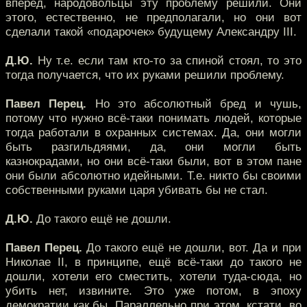
вперёд, народовольцы эту проблему решили. Они
этого, естественно, не предполагали, но они вот
сделали такой «подарочек» будущему Александру III.
Д.Ю.
Ну т.е. если там кто-то за спиной стоял, то это
тогда получается, что их руками решили проблему.
Павел Перец.
Но это абсолютный бред и чушь,
потому что нужно всё-таки понимать людей, которые
тогда работали в охранных системах. Да, они могли
быть разгильдяями, да, они могли быть
казнокрадами, но они всё-таки были, вот в этом пане
они были абсолютно идейными. Т.е. никто бы своими
собственными руками царя убивать бы не стал.
Д.Ю.
До такого ещё не дошли.
Павел Перец.
До такого ещё не дошли, вот. Да и при
Николае II, в принципе, ещё всё-таки до такого не
дошли, хотели его сместить, хотели туда-сюда, но
убить нет, извините. Это уже потом, в эпоху
демократии как бы. Параллельно при этом, кстати, во