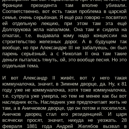
Франции президента там вполне убивали.
Соответственно, вот есть такая проблема в царской
семье, очень серьёзная. Я ещё раз говорю – посвятил
ей отдельную лекцию, при этом там эта ещё
Долгорукова жгла напалмом. Она там и сидела на
откатах, т.е. выдавала кому надо концессии на
строительство железных дорог. А в будущем так
вообще, но при Александре III не забалуешь, он был
парень серьёзный, а с Николая II она там такие
деньги пыталась тянуть, ой, это вообще песня. Но это
отдельная тема.
И вот Александр II живёт, вот у него такая
коммуналочка, значит, в Зимнем дворце, да. Ну, к 81
году уже не коммуналочка, хотя тоже коммуналочка,
т.е. супруга уже умерла, но тем не менее как бы вот
наследник есть. Наследник уже предпочитает жить не
там, а в Аничковом дворце, где он потом и поселился.
Аничков дворец стал его резиденцией. И царя
всячески просят, значит, никуда не уезжать. 28
февраля 1881 года Андрей Желябов вызвал в