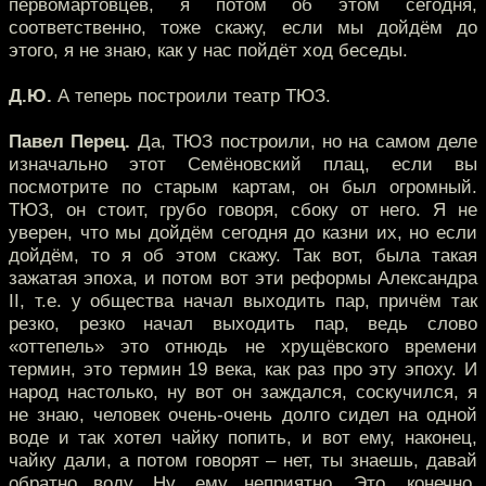
первомартовцев, я потом об этом сегодня,
соответственно, тоже скажу, если мы дойдём до
этого, я не знаю, как у нас пойдёт ход беседы.
Д.Ю.
А теперь построили театр ТЮЗ.
Павел Перец.
Да, ТЮЗ построили, но на самом деле
изначально этот Семёновский плац, если вы
посмотрите по старым картам, он был огромный.
ТЮЗ, он стоит, грубо говоря, сбоку от него. Я не
уверен, что мы дойдём сегодня до казни их, но если
дойдём, то я об этом скажу. Так вот, была такая
зажатая эпоха, и потом вот эти реформы Александра
II, т.е. у общества начал выходить пар, причём так
резко, резко начал выходить пар, ведь слово
«оттепель» это отнюдь не хрущёвского времени
термин, это термин 19 века, как раз про эту эпоху. И
народ настолько, ну вот он заждался, соскучился, я
не знаю, человек очень-очень долго сидел на одной
воде и так хотел чайку попить, и вот ему, наконец,
чайку дали, а потом говорят – нет, ты знаешь, давай
обратно воду. Ну, ему неприятно. Это, конечно,