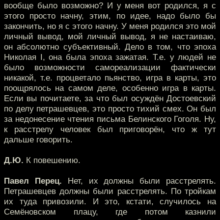
вообще было возможно? И у меня вот родился, я с
этого просто начну, этим, по идее, надо было бы
закончить, но я с этого начну. У меня родился это мой
личный вывод, мой личный вывод, я не настаиваю,
он абсолютно субъективный. Дело в том, что эпоха
Николая I, она была эпоха зажатая. Т.е. у людей не
было возможности самореализации фактически
никакой, т.е. процветало пьянство, игра в карты, это
поощрялось на самом деле, особенно игра в карты.
Если вы почитаете, за что был осуждён Достоевский
по делу петрашевцев, это просто тихий смех. Он был
за недонесение чтения письма Белинского Гоголя. Ну,
к расстрелу человек был приговорён, что ж тут
дальше говорить.
Д.Ю.
К повешению.
Павел Перец.
Нет, их должны были расстрелять.
Петрашевцев должны были расстрелять. По тройкам
их туда привозили. И это, кстати, случилось на
Семёновском плацу, где потом казнили