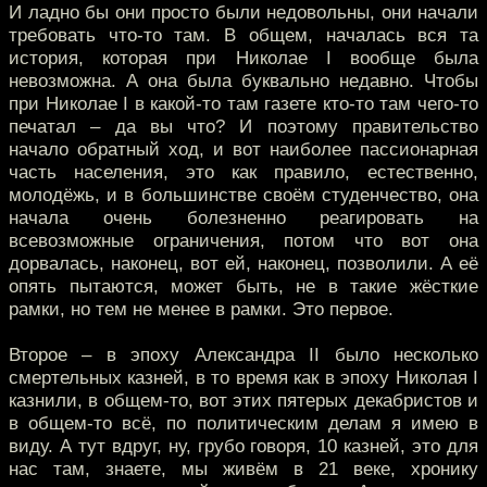
И ладно бы они просто были недовольны, они начали
требовать что-то там. В общем, началась вся та
история, которая при Николае I вообще была
невозможна. А она была буквально недавно. Чтобы
при Николае I в какой-то там газете кто-то там чего-то
печатал – да вы что? И поэтому правительство
начало обратный ход, и вот наиболее пассионарная
часть населения, это как правило, естественно,
молодёжь, и в большинстве своём студенчество, она
начала очень болезненно реагировать на
всевозможные ограничения, потом что вот она
дорвалась, наконец, вот ей, наконец, позволили. А её
опять пытаются, может быть, не в такие жёсткие
рамки, но тем не менее в рамки. Это первое.
Второе – в эпоху Александра II было несколько
смертельных казней, в то время как в эпоху Николая I
казнили, в общем-то, вот этих пятерых декабристов и
в общем-то всё, по политическим делам я имею в
виду. А тут вдруг, ну, грубо говоря, 10 казней, это для
нас там, знаете, мы живём в 21 веке, хронику