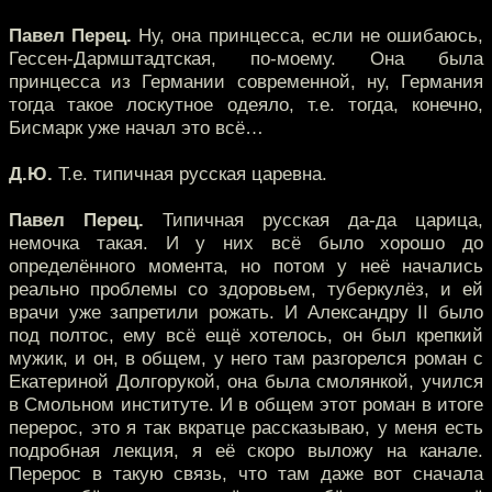
Павел Перец.
Ну, она принцесса, если не ошибаюсь,
Гессен-Дармштадтская, по-моему. Она была
принцесса из Германии современной, ну, Германия
тогда такое лоскутное одеяло, т.е. тогда, конечно,
Бисмарк уже начал это всё…
Д.Ю.
Т.е. типичная русская царевна.
Павел Перец.
Типичная русская да-да царица,
немочка такая. И у них всё было хорошо до
определённого момента, но потом у неё начались
реально проблемы со здоровьем, туберкулёз, и ей
врачи уже запретили рожать. И Александру II было
под полтос, ему всё ещё хотелось, он был крепкий
мужик, и он, в общем, у него там разгорелся роман с
Екатериной Долгорукой, она была смолянкой, учился
в Смольном институте. И в общем этот роман в итоге
перерос, это я так вкратце рассказываю, у меня есть
подробная лекция, я её скоро выложу на канале.
Перерос в такую связь, что там даже вот сначала