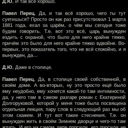
Д.Ю.
И так всё хорошо.
Павел Перец.
Да, и так всё хорошо, чего ты тут
суетишься? Просто он как раз присутствовал 1 марта
1881 года, ехал за царём, о чём мы сегодня тоже
будем говорить. Т.е. вот это всё, царь вынужден
ездить с охраной, что было для него крайне тяжко,
причём это было для него крайне тяжко вдвойне. Во-
первых, это показатель того, что не всё спокойно, и я
вынужден, да…
Д.Ю.
Даже в столице.
Павел Перец.
Да, в столице своей собственной, в
своём доме. А во-вторых, ну это просто ещё было
ему неудобно, ему хочется какой-то там интимности,
да, у него там в самом разгаре роман с Екатериной
Долгоруковой, которой у меня тоже была посвящена
отдельная лекция, пару слов в следующий раз мы об
этом скажем. И тут вот такие стеснения. Т.е. он
вынужден жить в своём Зимнем дворце и чего-то там
ждать. И его на самом деле просили, его просили не