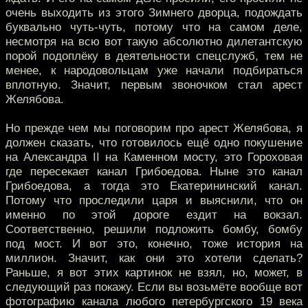
очень выходить из этого Зимнего дворца, подождать
буквально чуть-чуть, потому что на самом деле,
несмотря на всю вот такую абсолютно дилетантскую
порой подоплёку в деятельности спецслужб, тем не
менее, к народовольцам уже начали подбираться
вплотную. Значит, первым звоночком стал арест
Желябова.
Но прежде чем мы поговорим про арест Желябова, я
должен сказать, что готовилось ещё одно покушение
на Александра II на Каменном мосту, это Гороховая
где пересекает канал Грибоедова. Ныне это канал
Грибоедова, а тогда это Екатерининский канал.
Потому что проследили царя и выяснили, что он
именно по этой дороге ездит на вокзал.
Соответственно, решили подложить бомбу, бомбу
под мост. И вот это, конечно, тоже история на
миллион. Значит, как они это хотели сделать?
Раньше, я вот этих картинок не взял, но, может, в
следующий раз покажу. Если вы возьмёте вообще вот
фотографию канала любого петербургского 19 века