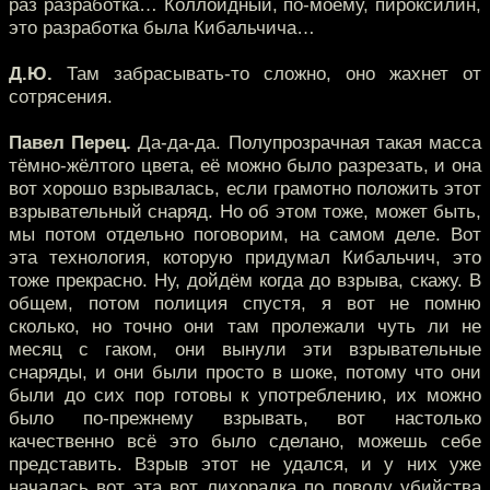
раз разработка… Коллоидный, по-моему, пироксилин,
это разработка была Кибальчича…
Д.Ю.
Там забрасывать-то сложно, оно жахнет от
сотрясения.
Павел Перец.
Да-да-да. Полупрозрачная такая масса
тёмно-жёлтого цвета, её можно было разрезать, и она
вот хорошо взрывалась, если грамотно положить этот
взрывательный снаряд. Но об этом тоже, может быть,
мы потом отдельно поговорим, на самом деле. Вот
эта технология, которую придумал Кибальчич, это
тоже прекрасно. Ну, дойдём когда до взрыва, скажу. В
общем, потом полиция спустя, я вот не помню
сколько, но точно они там пролежали чуть ли не
месяц с гаком, они вынули эти взрывательные
снаряды, и они были просто в шоке, потому что они
были до сих пор готовы к употреблению, их можно
было по-прежнему взрывать, вот настолько
качественно всё это было сделано, можешь себе
представить. Взрыв этот не удался, и у них уже
началась вот эта вот лихорадка по поводу убийства