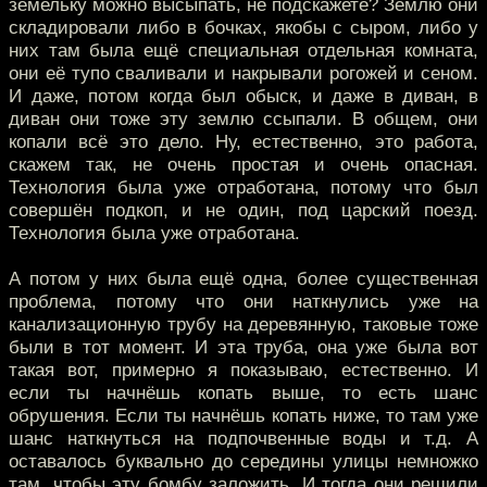
земельку можно высыпать, не подскажете? Землю они
складировали либо в бочках, якобы с сыром, либо у
них там была ещё специальная отдельная комната,
они её тупо сваливали и накрывали рогожей и сеном.
И даже, потом когда был обыск, и даже в диван, в
диван они тоже эту землю ссыпали. В общем, они
копали всё это дело. Ну, естественно, это работа,
скажем так, не очень простая и очень опасная.
Технология была уже отработана, потому что был
совершён подкоп, и не один, под царский поезд.
Технология была уже отработана.
А потом у них была ещё одна, более существенная
проблема, потому что они наткнулись уже на
канализационную трубу на деревянную, таковые тоже
были в тот момент. И эта труба, она уже была вот
такая вот, примерно я показываю, естественно. И
если ты начнёшь копать выше, то есть шанс
обрушения. Если ты начнёшь копать ниже, то там уже
шанс наткнуться на подпочвенные воды и т.д. А
оставалось буквально до середины улицы немножко
там, чтобы эту бомбу заложить. И тогда они решили